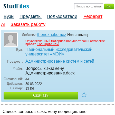
Вузы
Предметы
Пользователи
Реферат
AI
Заказать работу
theneznakomez
Добавил:
Незнакомец
Опубликованный материал нарушает ваши авторские
права?
Сообщите нам.
Национальный исследовательский
Вуз:
университет «МЭИ»
Администрирование систем и сетей
Предмет:
Вопросы к экзамену
Файл:
Администрирование
.docx
Скачиваний:
44
Добавлен:
30.03.2022
Размер:
13 Кб
☆
Скачать
Список вопросов к экзамену по дисциплине