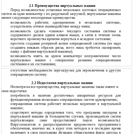
2.1 Преимущества виртуальных машин
Перед возможностью установки нескольких хостовых операционных
систем на один компьютер с их раздельной загрузкой, виртуальные машины
имеют следующие неоспоримые преимущества:
возможность работать одновременно в нескольких системах,
осуществлять сетевое взаимодействие между ними;
возможность сделать «снимок» текущего состояния системы и
содержимого дисков одним кликом мыши, а затем в течение очень
короткого промежутка времени вернуться в исходное состояние;
простота создания резервной копии операционной системы (не надо
создавать никаких образов диска, всего лишь требуется скопировать
папку с файлами виртуальной машины);
возможность иметь на одном компьютере неограниченное число
виртуальных машин с совершенно разными операционными
системами и их состояниями;
отсутствие необходимости перезагрузки для переключения в другую
операционную систему.
2.2 Недостатки виртуальных машин
Несмотря на все преимущества, виртуальные машины также имеют и
свои недостатки:
потребность в наличии достаточных аппаратных ресурсов для
функционирования нескольких операционных систем одновременно;
операционная система работает несколько медленнее в виртуальной
машине;
существуют методы определения того, что программа запущена в
виртуальной машине (в большинстве случаев, производители систем
виртуализации сами предоставляют такую возможность).
Вирусописатели и распространители вредоносного программного
обеспечения, конечно же, в курсе этих методов и в последнее время
включают в свои программы функции обнаружения факта запуска в