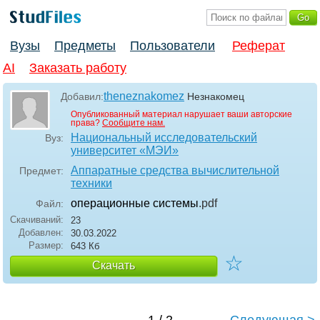
Вузы
Предметы
Пользователи
Реферат
AI
Заказать работу
theneznakomez
Добавил:
Незнакомец
Опубликованный материал нарушает ваши авторские
права?
Сообщите нам.
Национальный исследовательский
Вуз:
университет «МЭИ»
Аппаратные средства вычислительной
Предмет:
техники
операционные системы
.pdf
Файл:
Скачиваний:
23
Добавлен:
30.03.2022
Размер:
643 Кб
☆
Скачать