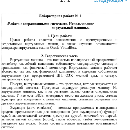
1 / 2
Следующая >
Лабораторная работа № 1
«Работа с операционными системами. Использование
виртуальной машины»
1. Цель работы
Целью работы является ознакомление с преимуществами и
недостатками виртуальных машин, а также изучение возможностей
менеджера виртуальных машин Oracle VirtualBox.
2. Теоретическая часть
Виртуальная машина - это полностью изолированный программный
контейнер, способный выполнять собственную операционную систему и
приложения, как физический компьютер. Виртуальная машина работает
абсолютно так же, как физический компьютер, и содержит собственные
виртуальные (т.е. программные) ЦП, ОЗУ, жесткий диск и сетевую
интерфейсную карту.
По сути, виртуальная машина – это программа, которая запускается из
операционной системы. Программа эмулирует реальную машину. На
виртуальные машины, как и на реальные, можно ставить операционные
системы. У неѐ есть BIOS, отведенное место на жестком диске, сетевые
адаптеры для соединения с реальной машиной, сетевыми ресурсами или
другими виртуальными машинами.
Эмуляция (англ. emulation) – комплекс программных и аппаратных
средств, предназначенных для копирования (или эмулирования) функций
одной вычислительной системы (гостя) на другой, отличной от первой,
вычислительной системы (хосте), таким образом, чтобы эмулированное
поведение как можно ближе соответствовало поведению оригинальной
системы.