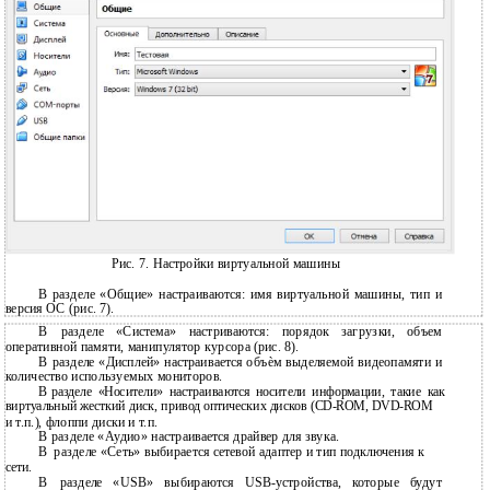
Рис. 7. Настройки виртуальной машины
В разделе «Общие» настраиваются: имя виртуальной машины, тип и
версия ОС (рис. 7).
В
разделе «Система» настриваются: порядок загрузки, объем
оперативной памяти, манипулятор курсора (рис. 8).
В
разделе «Дисплей» настраивается объѐм выделяемой видеопамяти и
количество используемых мониторов.
В
разделе «Носители» настраиваются носители информации, такие как
виртуальный жесткий диск, привод оптических дисков
(CD-ROM, DVD-ROM
и
т.п.), флоппи диски и т.п.
В
разделе «Аудио» настраивается драйвер для звука.
В
разделе «Сеть» выбирается сетевой адаптер и тип подключения к
сети.
В
разделе «USB» выбираются
USB-устройства, которые будут