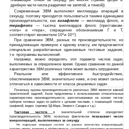
плавающей точкой­ за секунду (во многих странах целую и
дробную части числа разделяют не запятой, а точкой)).
Современные ЭВМ выполняют миллиарды операций в
секунду, поэтому приходится пользоваться­ такими единицами
производительности, как
гигафлопс
— миллиард­ флопс, и
терафлопс
— тысяча миллиардов флопс (приставкам­
«гига» и «тера», сокращенно обозначаемым Г и Т,
соответствуют­ множители 10
и 10
).
9
12
При сравнении ЭВМ, разных по производительности, но
принадлежащих примерно к одному классу,­ им предлагаются
специально разработанные одинаковые тестовые­ задания,
т.е. программы вычислений.
Например
, можно определять этот параметр числом задач,
выполняемых за определенное время. Однако сравнение по данной
характеристике ЭВМ различных типов может вызвать затруднения.
Реальное или эффективное быстродействие,
обеспечиваемое ЭВМ, значительно ниже, и оно может сильно
отличаться в зависимости от класса решаемых задач.
Поскольку оценка производительности различных ЭВМ является важной
практической задачей, были предложены к использованию относительные
характеристики производительности, рассчитываемые на основе тестов:
наборов типовых задач по работе с целыми числами, с плавающей точкой,
графикой, видео. (пример 3Д-Марк, Эверест, Сандра и т.д.)
Тактовая частота
в значительной степени определяет
производительность­ ЭВМ, поскольку фактически
показывает число
микроопераций, выполняемых за секунду
.
Но отдельные операции­ состоят из разного количества микроопераций,
поэтому имеют­ значение и эффективность составленной программы выполнения­