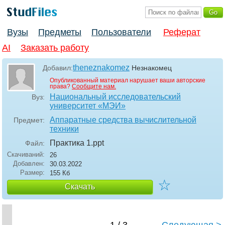
Вузы
Предметы
Пользователи
Реферат
AI
Заказать работу
theneznakomez
Добавил:
Незнакомец
Опубликованный материал нарушает ваши авторские
права?
Сообщите нам.
Национальный исследовательский
Вуз:
университет «МЭИ»
Аппаратные средства вычислительной
Предмет:
техники
Практика 1
.ppt
Файл:
Скачиваний:
26
Добавлен:
30.03.2022
Размер:
155 Кб
☆
Скачать