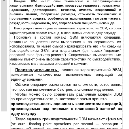
Каждая ЭВМ имеет свои технические и эксплуатационные
характеристики:
быстродействие, производительность, показатели
надежности, достоверности, точности, емкость оперативной и
внешней памяти, габаритные размеры, стоимость технических и
программных средств, особенности эксплуатации, тактовая частота,
разрядность, надежность, вес, потребляемая мощность, цена и др.
Быстродействие
- одна из важнейших характеристик ЭВМ, которая
характеризуется числом команд, выполняемых ЭВМ за одну секунду.
Поскольку в состав команд ЭВМ включаются операции,
различные по длительности выполнения и по вероятности их
использования, то имеет смысл характеризовать его или средним
быстродействием ЭВМ, или предельным (для самых “коротких”
операций типа “регистр-регистр”). Современные вычислительные
машины имеют очень высокие характеристики по быстродействию,
измеряемые миллиардами операций в секунду.
Производительность
- основная характеристикой ЭВМ,
измеряемая количеством выполняемых­ операций за
единицу времени.
Однако
операции различаются­ по сложности; естественно,
что простые выполняются быстрее, а сложные медленнее.
Чтобы можно было сравнивать различные­ модели ЭВМ
по производительности, в настоящее время принято
производительность оценивать количеством операций,
производимых над числами с плавающей запятой за
одну секунду
.
флопс
Такую единицу производительности ЭВМ называют
(от англ. floating point operations per second — операции с