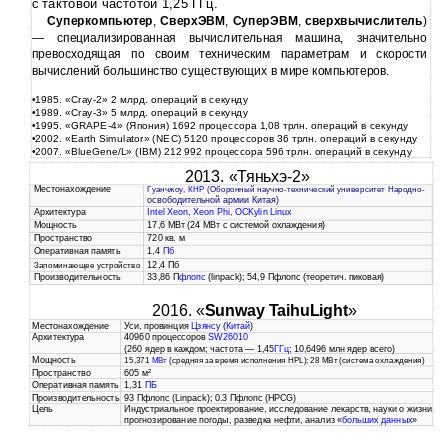
с тактовой частотой 1,25 ГГц.
Суперкомпьютер
,
СверхЭВМ
,
СуперЭВМ
,
сверхвычислитель
)
— специализированная вычислительная машина, значительно
превосходящая по своим техническим параметрам и скорости
вычислений большинство существующих в мире компьютеров.
•1985. «Cray-2» 2 млрд. операций в секунду
•1989. «Cray-3» 5 млрд. операций в секунду
•1995. «GRAPE-4» (Япония) 1692 процессора 1,08 трлн. операций в секунду
•2002. «Earth Simulator» (NEC) 5120 процессоров 36 трлн. операций в секунду
•2007. «BlueGene/L» (IBM) 212 992 процессора 596 трлн. операций в секунду
2013. «Тяньхэ-2»
Местонахождение
Гуанчжоу,
КНР
(Оборонный научно-технический университет Народно-
освободительной армии Китая)
Архитектура
Intel
Xeon
,
Xeon Phi
, ОС
Kylin Linux
Мощность
17,6 МВт (24 МВт с системой охлаждения)
Пространство
720 кв. м
Оперативная память
1,4
Пб
12,4 Пб
Запоминающее устройство
Производительность
33,86 П
флопс
(linpack); 54,9 Пфлопс (теоретич. пиковая)
2016. «
Sunway TaihuLight
»
Местонахождение
Уси, провинция
Цзянсу
(
Китай
)
Архитектура
40960 процессоров
SW26010
(260 ядер в каждом; частота — 1,45
ГГц
; 10,6496 млн ядер всего)
Мощность
15,371
МВт
(средняя за время исполнения HPL); 28 МВт (система охлаждения)
Пространство
605 м²
Оперативная память
1,31
ПБ
Производительность
93 Пфлопс (Linpack); 0.3 Пфлопс (HPCG)
Цель
Индустриальное проектирование, исследование лекарств, науки о жизни,
прогнозирование погоды, разведка нефти, анализ «
больших данных
»