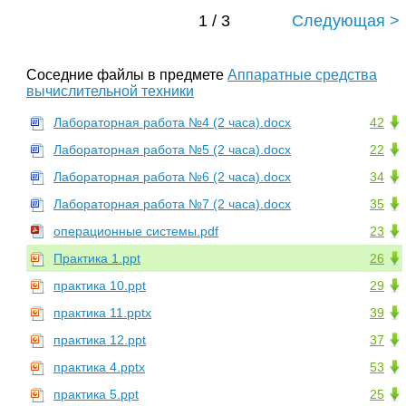
1 / 3
Следующая >
Соседние файлы в предмете
Аппаратные средства
вычислительной техники
Лабораторная работа №4 (2 часа).docx
42
Лабораторная работа №5 (2 часа).docx
22
Лабораторная работа №6 (2 часа).docx
34
Лабораторная работа №7 (2 часа).docx
35
операционные системы.pdf
23
Практика 1.ppt
26
практика 10.ppt
29
практика 11.pptx
39
практика 12.ppt
37
практика 4.pptx
53
практика 5.ppt
25