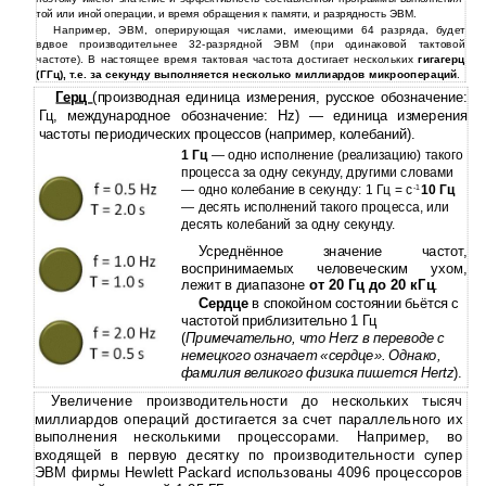
той или иной операции, и время обращения к памяти, и разрядность ЭВМ.
Например, ЭВМ, оперирующая числами, имеющими­ 64 разряда, будет
вдвое производительнее 32-разрядной ЭВМ (при одинаковой тактовой
частоте). В настоящее время тактовая частота достигает нескольких
гигагерц
(ГГц), т.е. за секунду выполняется несколько миллиардов микроопераций
.
Герц
(производная единица измерения, русское обозначение:
Гц, международное обозначение: Hz) — единица измерения
частоты периодических процессов (например, колебаний).
1 Гц
— одно исполнение (реализацию) такого
процесса за одну секунду, другими словами
— одно колебание в секунду: 1 Гц = с
10 Гц
-1
— десять исполнений такого процесса, или
десять колебаний за одну секунду.
Усреднённое значение частот,
воспринимаемых человеческим ухом,
лежит в диапазоне
от 20 Гц до 20 кГц
.
Сердце
в спокойном состоянии бьётся с
частотой приблизительно 1 Гц
(
Примечательно, что Herz в переводе с
немецкого означает «сердце». Однако,
фамилия великого физика пишется Hertz
).
Увеличение производительности до нескольких тысяч
миллиардов операций достигается за счет параллельного их
выполнения несколькими процессорами. Например, во
входящей в первую десятку по производительности­ супер
ЭВМ фирмы Hewlett Packard использованы­ 4096 процессоров