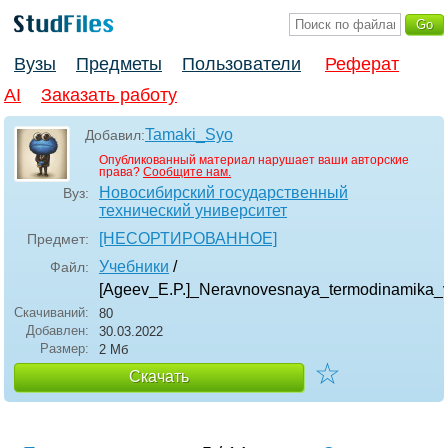
Вузы
Предметы
Пользователи
Реферат
AI
Заказать работу
Tamaki_Syo
Добавил:
Опубликованный материал нарушает ваши авторские
права?
Сообщите нам.
Новосибирский государственный
Вуз:
технический университет
[НЕСОРТИРОВАННОЕ]
Предмет:
Учебники
/
Файл:
[Ageev_E.P.]_Neravnovesnaya_termodinamika_
Скачиваний:
80
Добавлен:
30.03.2022
Размер:
2 Мб
☆
Скачать