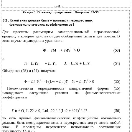
- • 4 3 - -
Раздел 1. Понятия, определения... Вопросы: 32-33.
3 2 . Какой знак должен быть у прямых и перекрестных
феноменологических коэффициентов?
Для простоты рассмотрим самопроизвольный неравновесный
процесс, в котором действуют две обобщённые силы и два потока. В
этом случае справедливы уравнения
Ф =
JM
+ J
Y
>
О
(53)
2
2
и
Ji =
L
Yx
+ L
Y
,
J
=
L
Yi + L
Y
(54)
n
12
2
2
21
22
2
Объединяя (53) и (54), получим
2
2
Ф =
L
! У,
-I-(Lw +
L
)Y
Y
+ L
Y
>
0
(55)
t
21
l
2
22
2
Положительная определенность квадратичной формы (55)
накладывает следующие условия на феноменологические
коэффициенты
2
£ п ^ О, L-22
>
0, LnL-22 ^ ^(Li2 + ^21)
^ ^?
.
(56)
2
то есть прямые феноменологические коэффициенты обязательно
должны быть неотрицательными, а перекрестные могут иметь любой
знак. В последнем неравенстве использовано соотношение
взаимности
L\
= L
\.