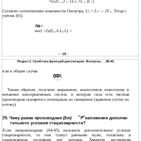
=e{2L
,J
- (Li
+L
)J
]
1
2
a
a i
1
Согласно соотношению взаимности Онсагера,
L\
+
L
\ — 2L\
.
Тогда с
2
2
2
учётом (61)
Лф \
тгг) =2a[L
J
-L
J
) =
22
l
l2
2
--
-18 -
Раздел 2. Свойства функций диссипации. Вопросы: ...38-40.
или в общем случае
0Ф\
—
' • I ^ ^
Таким образом, получено выражение, аналогичное известному в
механике консервативных систем, в котором сила есть частная
производная скалярного потенциала по смещению (вданном случае по
потоку).
39. Чему равна производная
(§т)
П
Р
И
наложении дополни-
тельного условия стационарности?
Если напроизводные (64-65) наложить дополнительное условие
стационарности, то они станут равными нулю, поскольку в
стационарном состоянии нет потоков. Характер экстремума