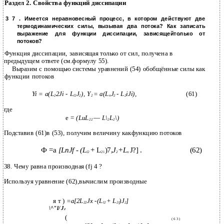
Раздел 2. Свойства функций диссипации
3 7 . Имеется неравновесный процесс, в котором действуют две
термодинамических силы, вызывая два потока? Как записать
выражение для функции диссипации, зависящейтолько от
потоков?
Функция диссипации, зависящая только от сил, получена в
предыдущем ответе (см.формулу 55).
Выразим с помощью системы уравнений (54) обобщённые силы как
функции потоков
Yi = a(L
2Ji - L
J
), Y
= a(L
J
-
L
iJi),
(61)
2
l2
2
2
n
2
2
где
e =
(LuL
—
L\
L
\)
22
2
2
Подставив (61)в (53), получим величину какфункцию потоков
Ф =a
[LnJf - (L
+ L
)7,
J
+
L
J?] .
(62)
l2
21
2
n
38. Чему равна производная (fj 4 ?
Используя уравнение (62),вычислим производные
я т )
=a[2L
Jx -(L
+ L
)J
]
22
l2
2l
2
\^"l/ J
2
(
( 6 3 )