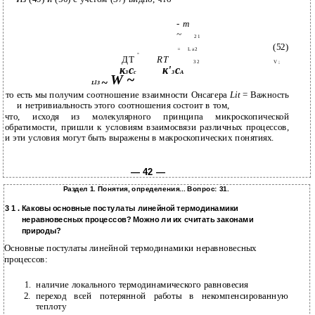
- т
~
2 1
(52)
=
L a 2
=
ДТ
RT
3 2
V ;
к
с
к'
с
3
с
3
А
W ~
~
Ll3
то есть мы получим соотношение взаимности Онсагера
Lit
= Важность
и нетривиальность этого соотношения состоит в том,
что, исходя из молекулярного принципа микроскопической
обратимости, пришли к условиям взаимосвязи различных процессов,
и эти условия могут быть выражены в макроскопических понятиях.
— 42 —
Раздел 1. Понятия, определения... Вопрос: 31.
3 1 . Каковы основные постулаты линейной термодинамики
неравновесных процессов? Можно ли их считать законами
природы?
Основные постулаты линейной термодинамики неравновесных
процессов:
1.
наличие локального термодинамического равновесия
2.
переход всей потерянной работы в некомпенсированную
теплоту