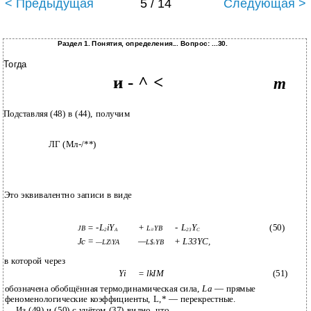
< Предыдущая
5 / 14
Следующая >
Раздел 1. Понятия, определения... Вопрос: ...30.
Тогда
и - ^ <
т
Подставляя (48) в (44), получим
ЛГ (Мл-/**)
Это эквивалентно записи в виде
= -L
iY
+
- L
Y
(50)
JB
L
YB
2
A
23
C
22
Jc
=
—
+ L33YC,
—LZ\YA
L$
YB
2
в которой через
Yi
= lkIM
(51)
обозначена обобщённая термодинамическая сила,
La
— прямые
феноменологические коэффициенты, L,* — перекрестные.
Из (49) и (50) с учётом (37) видно, что