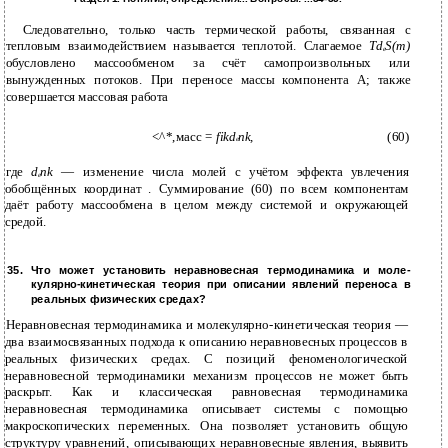
Следовательно, только часть термической работы, связанная с
тепловым взаимодействием называется теплотой. Слагаемое
Td
S(m)
e
обусловлено массообменом за счёт самопроизвольных или
вынужденных потоков. При переносе массы компонента А; также
совершается массовая работа
<^*,масс =
fikd
nk,
(60)
e
где
d
nk
— изменение числа молей с учётом эффекта увлечения
e
обобщённых координат . Суммирование (60) по всем компонентам
даёт работу массообмена в целом между системой и окружающей
средой.
35. Что может установить неравновесная термодинамика и моле-
кулярно-кинетическая теория при описании явлений переноса в
реальных физических средах?
Неравновесная термодинамика и молекулярно-кинетическая теория —
два взаимосвязанных подхода к описанию неравновесных процессов в
реальных физических средах. С позиций феноменологической
неравновесной термодинамики механизм процессов не может быть
раскрыт. Как и классическая равновесная термодинамика
неравновесная термодинамика описывает системы с помощью
макроскопических переменных. Она позволяет установить общую
структуру уравнений, описывающих неравновесные явления, выявить