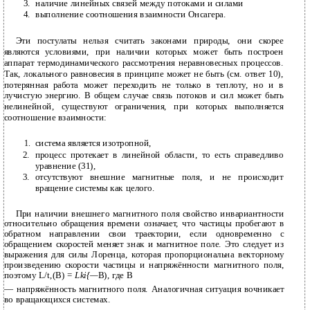
3.
наличие линейных связей между потоками и силами
4.
выполнение соотношения взаимности Онсагера.
Эти постулаты нельзя считать законами природы, они скорее
являются условиями, при наличии которых может быть построен
аппарат термодинамического рассмотрения неравновесных процессов.
Так, локального равновесия в принципе может не быть (см. ответ 10),
потерянная работа может переходить не только в теплоту, но и в
лучистую энергию. В общем случае связь потоков и сил может быть
нелинейной, существуют ограничения, при которых выполняется
соотношение взаимности:
1.
система является изотропной,
2.
процесс протекает в линейной области, то есть справедливо
уравнение (31),
3.
отсутствуют внешние магнитные поля, и не происходит
вращение системы как целого.
При наличии внешнего магнитного поля свойство инвариантности
относительно обращения времени означает, что частицы пробегают в
обратном направлении свои траектории, если одновременно с
обращением скоростей меняет знак и магнитное поле. Это следует из
выражения для силы Лоренца, которая пропорциональна векторному
произведению скорости частицы и напряжённости магнитного поля,
поэтому L/t,(B) =
Lki{—
В), где В
— напряжённость магнитного поля. Аналогичная ситуация вочникает
во вращающихся системах.