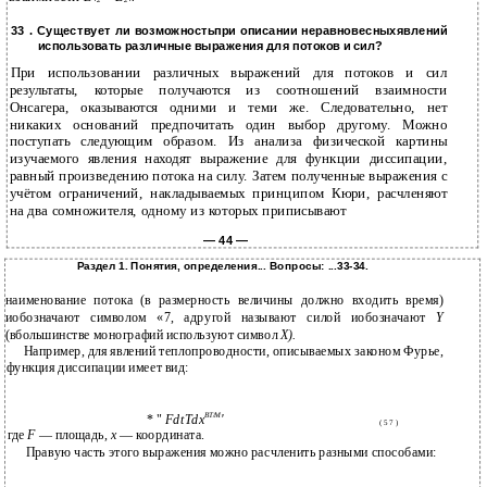
2
2
33 . Существует ли возможностьпри описании неравновесныхявлений
использовать различные выражения для потоков и сил?
При использовании различных выражений для потоков и сил
результаты, которые получаются из соотношений взаимности
Онсагера, оказываются одними и теми же. Следовательно, нет
никаких оснований предпочитать один выбор другому. Можно
поступать следующим образом. Из анализа физической картины
изучаемого явления находят выражение для функции диссипации,
равный произведению потока на силу. Затем полученные выражения с
учётом ограничений, накладываемых принципом Кюри, расчленяют
на два сомножителя, одному из которых приписывают
— 44 —
Раздел 1. Понятия, определения... Вопросы: ...33-34.
наименование потока (в размерность величины должно входить время)
иобозначают символом «7, адругой называют силой иобозначают
Y
(вбольшинстве монографий используют символ
X).
Например, для явлений теплопроводности, описываемых законом Фурье,
функция диссипации имеет вид:
BT/M
* "
FdtTdx
'
( 5 7 )
где
F
— площадь,
х
— координата.
Правую часть этого выражения можно расчленить разными способами: