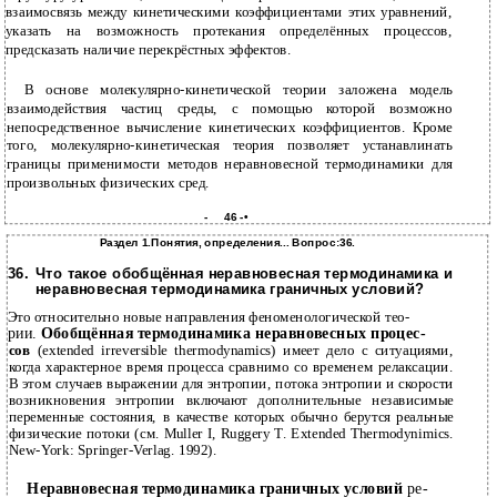
взаимосвязь между кинетическими коэффициентами этих уравнений,
указать на возможность протекания определённых процессов,
предсказать наличие перекрёстных эффектов.
В основе молекулярно-кинетической теории заложена модель
взаимодействия частиц среды, с помощью которой возможно
непосредственное вычисление кинетических коэффициентов. Кроме
того, молекулярно-кинетическая теория позволяет устанавлинать
границы применимости методов неравновесной термодинамики для
произвольных физических сред.
-
46
-•
Раздел 1.Понятия, определения... Вопрос:36.
36.
Что такое обобщённая неравновесная термодинамика и
неравновесная термодинамика граничных условий?
Это относительно новые направления феноменологической тео-
рии.
Обобщённая термодинамика неравновесных процес-
сов
(extended irreversible thermodynamics) имеет дело с ситуациями,
когда характерное время процесса сравнимо со временем релаксации.
В этом случаев выражении для энтропии, потока энтропии и скорости
возникновения энтропии включают дополнительные независимые
переменные состояния, в качестве которых обычно берутся реальные
физические потоки (см. Muller I, Ruggery Т. Extended Thermodynimics.
New-York: Springer-Verlag. 1992).
Неравновесная термодинамика граничных условий
ре-