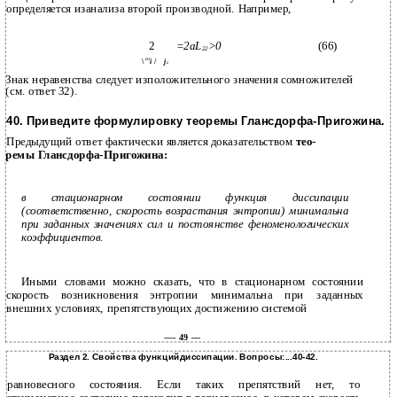
определяется изанализа второй производной. Например,
2
=2aL
>0
(66)
22
\
OJ
i
/
j
2
Знак неравенства следует изположительного значения сомножителей
(см. ответ 32).
40. Приведите формулировку теоремы Глансдорфа-Пригожина.
Предыдущий ответ фактически является доказательством
тео-
ремы Глансдорфа-Пригожина:
в стационарном состоянии функция диссипации
(соответственно, скорость возрастания энтропии) минимальна
при заданных значениях сил и постоянстве феноменологических
коэффициентов.
Иными словами можно сказать, что в стационарном состоянии
скорость возникновения энтропии минимальна при заданных
внешних условиях, препятствующих достижению системой
—- 49 —
Раздел 2. Свойства функцийдиссипации. Вопросы:...40-42.
равновесного состояния. Если таких препятствий нет, то