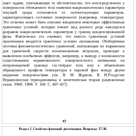
шает задачи, учитывающие то обстоятельство, что непосредственно у
поверхности обтекаемого тела значения макроскопических параметров
текущей среды отличаются от соответсвующих параметров,
характеризующих состояние поверхности (например, температуры).
Это отличие может быть описано введением некоторых эффективных
граничных условий, которые имеют вид разного рода кажущихся
разрывов макроскопических параметров у границ конденсированной
фазы. Фактически это означает, что вместо граничных условий
прилипания вводится граничное условие скольжения. Обобщённые
системы феноменологических уравнений, вытекающие из выражения
для граничной скорости возникновения энтропии, приводят к
выявлению необычных эффектов, например, к выводу о возможности
существования неравновесного поверхностного натяжения на
непроницаемой границе газ-твёрдое тело или к объяснению
обращенного профиля температуры в паровой фазе между двумя
жидкими поверхностями (см. В. М. Жданов, В. И.Ролдугин
Неравновесная термодинамика и кинетическая теория разреженных
газов. УФН. 1998. Т. 168. С. 407-437).
47
Раздел 2. Свойства функций диссипации. Вопросы: 37-38.