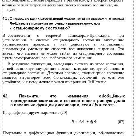
стационарное состояние переходит в равновесное, в котором скорость
возникновения энтропии достигает своего абсолютного минимума
— нуля.
4 1 . С помощью каких рассуждений можно придти к выводу, что принцип
Ле-Шателье применим нетолько к равновесному, нои
стационарному состоянию?
к
В
соответствии с теоремой
Глансдорфа-Пригожина, при
установлении в системе стационарного состояния внутренние
неравновесные процессы в ней действуют в направлении,
вызывающем уменьшение скорости возникновения энтропии. Это
значит, что система не может выйти из стационарного состояния
путем самопроизвольного необратимого изменения.
В
результате флуктуации, выводящих систему из этого состояния,
в ней возникнут внутренние потоки, которые вернут её вновь в
стационарное состояние. Другими словами, стационарное состояние
является аттрактором всех близлежащих состояний, то есть оно
устойчиво, и к нему можно применять принцип ЛеШателье.
42. Покажите, что изменения обобщённых
термодинамическихсил и потоков вносят равную долю
в изменение функции диссипации, если
Lki
= const.
Продифференцируем выражение (29)
Ji = d
Ф +
dj
Ф
(67)
Y
Подставим в дифференциал функции диссипации, обусловленной