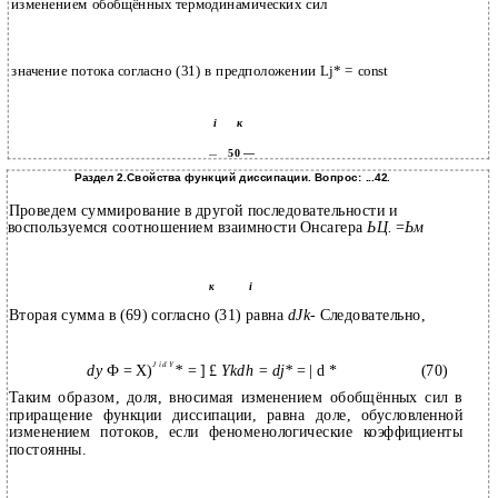
изменением обобщённых термодинамических сил
значение потока согласно (31) в предположении Lj* = const
i
к
50 —
—
Раздел 2.Свойства функций диссипации. Вопрос: ...42.
Проведем суммирование в другой последовательности и
воспользуемся соотношением взаимности Онсагера
ЬЦ.
=
Ьм
i
к
Вторая сумма в (69) согласно (31) равна
dJk-
Следовательно,
J i d Y
dy
Ф = X)
*
= ] £
Ykdh = dj*
= | d *
(70)
Таким образом, доля, вносимая изменением обобщённых сил в
приращение функции диссипации, равна доле, обусловленной
изменением потоков, если феноменологические коэффициенты
постоянны.