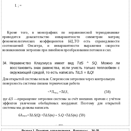
I. ; =
Кроме того, в монографиях по неравновесной термодинамике
приводится доказательство инвариантности симметрии матриц
феноменологических коэффициентов
ЬЦ.,
ТО есть справедливости
соотношений Онсагера, и инвариантности выражения скорости
возникновения энтропии при линейном преобразовании потоков и сил.
34.
Неравенство Клаузиуса имеет вид
TdS
^
SQ.
Можно ли
восстановить знак равенства, если учесть только теплообмен с
окружающей средой, то есть написать
Td
S = 8
Ql
e
e
Для открытой системы нельзя. Спереносом энтропии через контрольную
поверхность системы связана термическая работа
<*Л
„ =
Td
S,
(58)
тер
e
где
d
S
—приращение энтропии системы за счёт внешних причин с учётом
e
эффектов увлечения обобщённых координат. Поэтому для открытой
системы мы должны написать
6А
=
Td
S(Q)
+
Td
S(m) = S
Q
+
Td
S(m).
(59)
терм
e
e
e
e
-
4 5 ••-
Раздел 1. Понятия, определения... Вопросы: ...34-35.