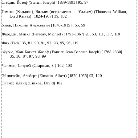
Стефан, Йозеф (Stefan, Joseph) [1839-1893] 95, 97
Томсон (Кельвин), Вильям (встречается
Уильям) (Thomson, William,
Lord Kelvin) [1824-1907] 39, 102
Умов, Николай Алексеевич [1846-1915]
55, 59
Фарадей, Майкл (Faraday, Michael) [1791-1867] 28, 53, 111, 117, 119
Фик (Fick) 35, 81, 90, 91, 92, 93, 95, 96, 119
Фурье, Жан-Батист Жозеф (Fourier, Jean-Baptiste Joseph) [1768-1830]
35, 36, 84, 97, 98, 99
Ченмен, Сидней (Chapman, S.) 102, 103
Эйнштейн, Альберт (Einstein, Albert) [1879 1955] 95, 120
Энског, Давид (Enskog, David) 102