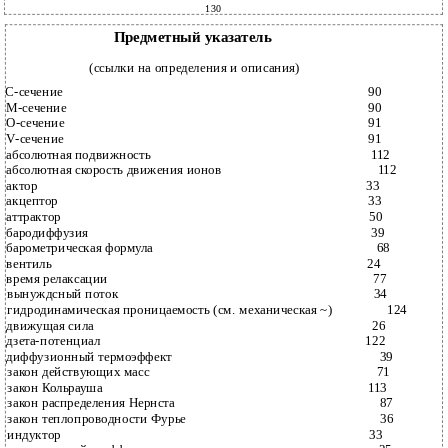
130
Предметный указатель
(ссылки на определения и описания)
С-сечение
90
М-сечение
90
О-сечение
91
V-сечение
91
абсолютная подвижность
112
абсолютная скорость движения ионов
112
актор
33
акцептор
33
аттрактор
50
бародиффузия
39
барометрическая формула
68
вентиль
24
время релаксации
77
вынуждсный поток
34
гидродинамическая проницаемость (см. механическая ~)
124
движущая сила
26
дзета-потенциал
122
диффузионный термоэффект
39
закон действующих масс
71
закон Кольрауша
113
закон распределения Нернста
87
закон теплопроводности Фурье
36
индуктор
33