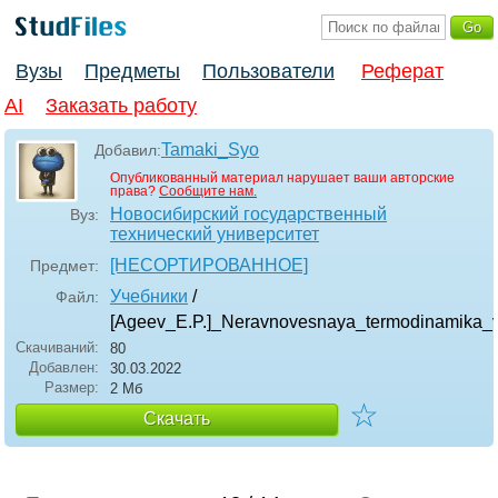
Вузы
Предметы
Пользователи
Реферат
AI
Заказать работу
Tamaki_Syo
Добавил:
Опубликованный материал нарушает ваши авторские
права?
Сообщите нам.
Новосибирский государственный
Вуз:
технический университет
[НЕСОРТИРОВАННОЕ]
Предмет:
Учебники
/
Файл:
[Ageev_E.P.]_Neravnovesnaya_termodinamika_
Скачиваний:
80
Добавлен:
30.03.2022
Размер:
2 Мб
☆
Скачать