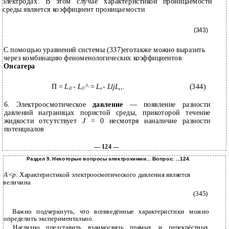
электродах. В этом случае характеристикой проницаемости
среды является коэффициент проницаемости
(343)
С помощью уравнений системы (337)еготакже можно выразить
через комбинацию феноменологических коэффициентов
Онсагера
П =
L
-
L
^ =
L
- LljL,
,.
(344)
22
2l
a
6. Электроосмотическое
давление
— появление разности
давлений награницах пористой среды, прикоторой течение
жидкости отсутствует
J
= 0 несмотря наналичие разности
потенциалов
— 124 —
Раздел 9. Некоторые вопросы электрохимии... Вопрос: ...124.
А<р.
Характеристикой электроосмотического давления является
величина
(345)
Важно подчеркнуть, что всевведённые характеристики можно
определить экспериментально.
Наглядно представить взаимосвязь прямых и перекрёстных