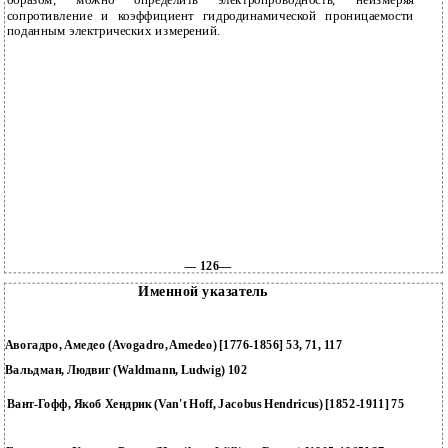
образом, можно определить электропроводность, неизмеряя
сопротивление и коэффициент гидродинамической проницаемости
поданным электрических измерений.
— 126—
Именной указатель
Авогадро, Амедео (Avogadro, Amedeo) [1776-1856] 53, 71, 117
Вальдман, Людвиг (Waldmann, Ludwig) 102
Вант-Гофф, Якоб Хендрик (Van't Hoff, Jacobus Hendricus) [1852-1911] 75