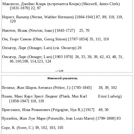
Максвелл, Джеймс Кларк (встречается Клерк) (Maxwell, James Clerk)
[1831-1879] 22, 97
Нернст, Вальтер (Nernst, Walther Hermann) [1864-1941] 87, 89, 118, 119,
120
Ньютон, Исаак (Newton, Isaac) [1643-1727]
25, 70
Ом, Георг Симон (Ohm, Georg Simon) [1787-1854] 35, 111, 119
Онзагер, Ларе (Onsager, Lars) (см. Онсагер) 26
Онсагер, Ларе (Onsager, Lars) [1903 1976]
26, 35, 38, 39, 42, 43, 48, 51,
86, 100,
109, 114,
123, 124
—• 129
Именной указатель
Пельтье, Жан Шарль Антаназ (Peltier, J.) [1785-1845]
38, 39, 102
Планк, Макс Карл Эрнст Людвиг (Plank, Max Karl
Ernst Ludwig)
[1858-1947] 118, 119
Пригожин, Илья Романович (Prigogine, Ilya R.) [1917]
49, 50
Пуазейль, Жан Луи Мари (Poiseuille, Jean Louis Marie) [1799-1869] 83
Cope, К. (Soret, С.) 39, 102, 103, 105