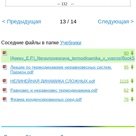
-- 132
--
< Предыдущая
13 / 14
Следующая >
Соседние файлы в папке
Учебники
80
[Ageev_E.P.]_Neravnovesnaya_termodinamika_v_vopros(BookSe
Лекции по термодинамике неравновесных систем.
95
Пармон.pdf
НЕЛИНЕЙНАЯ ДИНАМИКА СЛОЖНЫХ.pdf
1116
Равновес и неравновес термодинамика.pdf
62
Физика конденсированных сред.pdf
76