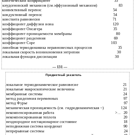
кинетический коэффициент
35
кнудсеновский механизм (см.эффузиониый механизм)
83
конвективный перенос
54
кондуктивный перенос
54
константа равновесия
71
коэффициент диффузии иона
120
коэффициент Онсагера
35
коэффициент проницаемости мембраны
80
коэффициент разделения
69
коэффициент Соре
103
линейная термодинамика неравновесных процессов
35
локальная скорость возникновения энтропии
30
локальная функция диссипации
30
— 131 —
Предметный указатель
локальное термодинамическое равновесие
21
локальные макроскопические величины
21
мембранные системы
24
метод разделения переменных
97
метод Фурье
97
механическая проницаемость (см. гидродинамическая ~)
124
некомпенсированная работа
>...
20
некомпенсированная теплота
20
неоднородное нестационарное состояние
18
неподвижная система координат
90
непрерывные системы
24