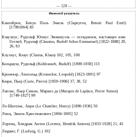
— 128 —
Именной указатель
Клапейрон, Бенуа Поль Эмиль (Clapeyron, Benoit Paul Emil)
[17991864] 83
Клаузиус, Рудольф Юлиус Эммануэль — псевдоним, настоящее имя:
Готлиб, Рудольф (Clausius, Rudolf Julius Emmanuel) [1822-1888] 20,
26, 83
Клузиус, Клаус (Clusius, Klaus) 102, 105, 108
Кольрауш, Рудольф (Kohlrausch, Rudolf) [1809-1858] 113
Кронекер, Леопольд (Kronecker, Leopold) [1823-1891] 97
Кюри, Пьер (Curie, Pierre) [1859-1906] 37, 38, 52
Лаплас, Пьер Симон, Маркиз де (Marquis de Laplace, Pierre Simon)
[1749-1827] 99
Ле-Шателье, Анри (Le Chatelier, Henry) [1890-1936] 50
Ленц, Эмиль Христианович [1804-1865] 52
Лоренц, Хендрик Антон (Lorentz, Hendrik Antoon) [1853-1928] 21, 43
Людвиг, Г. (Ludwig, G.) 102