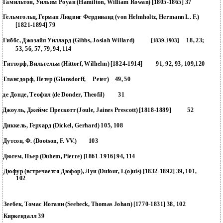
Гамильтон, Уильям Роуан (Hamilton, William Rowan) [1805-1865] 37
Гельмгольц, Герман Людвиг Фердинанд (von Helmholtz, Hermann L. F.)
[1821-1894] 79
Гиббс, Джозайя Уиллард (Gibbs, Josiah Willard)
18, 23;
[1839-1903]
53, 56, 57, 79, 94, 114
Гитторф, Вильгельм (Hittorf, Wilhelm) [1824-1914]
91, 92, 93, 109,120
Глансдорф, Петер (Glansdorff,
Peter)
49, 50
де Донде, Теофил (de Donder, Theofil)
31
Джоуль, Джеймс Прескотт (Joule, Jaines Prescott) [1818-1889]
52
Диккель, Герхард (Dickel, Gerhard) 105, 108
Дутсон, Ф. (Dootson, F. VV.)
103
Дюгем, Пьер (Duhem, Pierre) [1861-1916] 94, 114
Дюфур (встречается Дюфор), Луи (Dufour, L(o)uis) [1832-1892] 39, 101,
102
Зеебек, Томас Иоганн (Seebeck, Thomas Johan) [1770-1831] 38, 102
Киркендалл 39