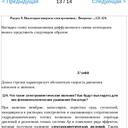
< Предыдущая
13 / 14
Следующая >
Раздел 9. Некоторые вопросы электрохимии... Вопросы: ...123-124.
Наглядно схему возникновения диффузионного скачка потенциала
можно представить следующим образом
Д^дифф
Длина стрелок характеризует абсолютную скорость движения
катионов и анионов.
124. Что такое электрокинетические явления? Как будут выглядеть для
них феноменологические уравнения Онсагера?
При наличии мембран, капилляров, пористых сред, суспензий,
находящихся в растворах электролитов и оказывающих сопротивление
гидродинамическому потоку возможно возникновение перепада
давлений в различных точках системы
Ар
и появление ряда эффектов,
которые получили название
электрокинетических явлений.
Таким