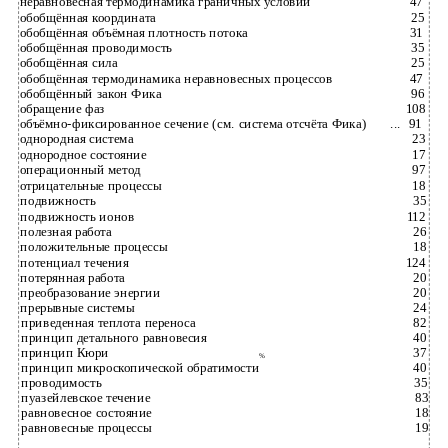
неравновесная термодинамика граничных условий
47
обобщённая координата
25
обобщённая объёмная плотность потока
31
обобщённая проводимость
35
обобщённая сила
25
обобщённая термодинамика неравновесных процессов
47
обобщённый закон Фика
96
обращение фаз
108
объёмно-фиксированное сечение (см. система отсчёта Фика)
...
91
однородная система
23
однородное состояние
17
операционный метод
97
отрицательные процессы
18
подвижность
35
подвижность ионов
112
полезная работа
26
положительные процессы
18
потенциал течения
124
потерянная работа
20
преобразование энергии
20
прерывные системы
24
приведенная теплота переноса
82
принцип детального равновесия
40
принцип Кюри
37
%
принцип микроскопической обратимости
40
проводимость
35
пуазейлевское течение
83
равновесное состояние
18
равновесные процессы
19