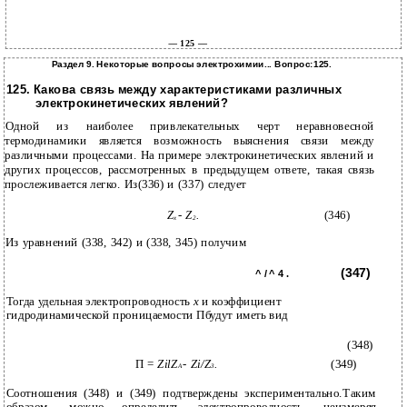
— 125 —
Раздел 9. Некоторые вопросы электрохимии... Вопрос:125.
125. Какова связь между характеристиками различных
электрокинетических явлений?
Одной из наиболее привлекательных черт неравновесной
термодинамики является возможность выяснения связи между
различными процессами. На примере электрокинетических явлений и
других процессов, рассмотренных в предыдущем ответе, такая связь
прослеживается легко. Из(336) и (337) следует
Z
- Z
.
(346)
x
2
Из уравнений (338, 342) и (338, 345) получим
(347)
^ / ^ 4 .
Тогда удельная электропроводность
х
и коэффициент
гидродинамической проницаемости Пбудут иметь вид
(348)
П =
ZilZ
-
Zi/Z
.
(349)
A
3
Соотношения (348) и (349) подтверждены экспериментально.Таким