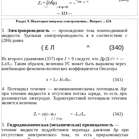
Ь
™
= "
Z
=
(//Ар
)
=
~
2
\ /
/
А<р=О
— 123 —
Раздел 9. Некоторые вопросы электрохимии... Вопрос: ...124.
3.
Электропроводность
— прохождение тока понеподвижной
жидкости. Удельная электропроводность
х
в соответствии с
(286) равна
( £ Л
^
(340)
Из второго уравнения (337) при
J =
0 следует, что Др/Д</> =
—
L
i/L
.
Таким образом, величина
УС
может быть выражена через
2
22
комбинацию феноменологических коэффициентов Онсагера
x = L
- Ь\
/Ь
.
(341)
n
2
22
4. Потенциал течения — возникновениескачка потенциала
Aip
при течении жидкости в отсутсвии потока заряда, то есть при
разомкнутых электродах. Характеристикой потенциала течения
является величина
Z
=
= -L
/L
.
(342)
(АЦ>/&
)
3
12
n
Р
\
/ / /=о
5.
Гидродинамическая (механическая) проницаемость
—
течение жидкости поддействием перепада давления
Ар
при
отсутствии электрического тока, то есть приразмокнутых