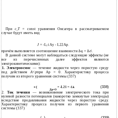
При
с,Т =
const уравнения Онсагера в рассматриваемом
случае будут иметь вид
J
= -L
i Ay - L22Ар.
2
причём выполняется соотношение взаимности
Ьц = Ьг\.
В данной системе могут наблюдаться следующие эффекты (не
все из перечисленных далее эффектов являются
электрокинетическими):
1. Электроосмос
— течение жидкости через пористую среду
под действием
А<р
при Ар = 0. Характеристику процесса
получим из второго уравнения системы (337)
(338)
= -L21 =
=
(
-Lit.
Др=О
2.
Ток течения
— возникновение электрического тока при
нулевой разности потенциалов (накоротко замкнутые электроды)
вследствие продавливания жидкости через пористую среду.
Характеристику процесса получим из первого уравнения
системы (337)
/
)
(339)