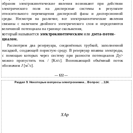
образом электрокинетические явления возникают при действии
электрического поля на дисперсные системы в результате
относительного перемещения дисперсной фазы и дисперсионной
среды. Несмотря на различие, все электрокинетические явления
связаны с наличием двойного электрического слоя и определяются
величиной потенциала на границе скольжения,
который называется
электрокинетическим
или
дзета-потен-
циалом.
Рассмотрим два резервуара, соединённых трубкой, заполненной
насадкой, создающей пористую среду. В резервуар впаяны электроды,
с помощью которых через систему при разности потенциалов Ду>
можно пропустить ток / [Кл/с]. Возникающий объёмный поток
3
обозначим
J
[м
/с].
— 122 —
Раздел 9. Некоторые вопросы электрохимии... Вопрос: ...124.
ХАр