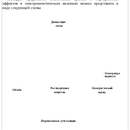
эффектов в электрокинетических явлениях можно представить в
виде следующей схемы
Движущие
силы
-Электропро-
водность
Растворённое
Электри ческий
Объём
заряд
вещество
Переносимая субстанция