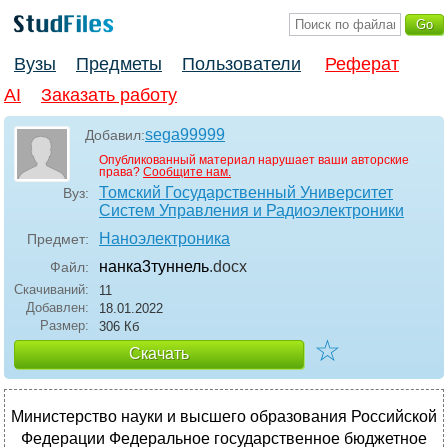
Вузы
Предметы
Пользователи
Реферат
AI
Заказать работу
sega99999
Добавил:
Опубликованный материал нарушает ваши авторские
права?
Сообщите нам.
Томский Государственный Университет
Вуз:
Систем Управления и Радиоэлектроники
Наноэлектроника
Предмет:
нанка3туннель
.docx
Файл:
Скачиваний:
11
Добавлен:
18.01.2022
Размер:
306 Кб
☆
Скачать
Министерство науки и высшего образования Российской
Федерации Федеральное государственное бюджетное