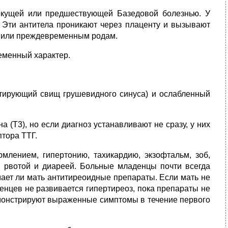
текущей или предшествующей Базедовой болезнью. У
 Эти антитела проникают через плаценту и вызывают
да или преждевременным родам.
ременный характер.
тирующий свищ грушевидного синуса) и ослабленный
 (T3), но если диагноз устанавливают не сразу, у них
птора ТТГ.
млением, гипертонию, тахикардию, экзофтальм, зоб,
 рвотой и диареей. Больные младенцы почти всегда
мает ли мать антитиреоидные препараты. Если мать не
енцев не развивается гипертиреоз, пока препараты не
демонстрируют выраженные симптомы в течение первого