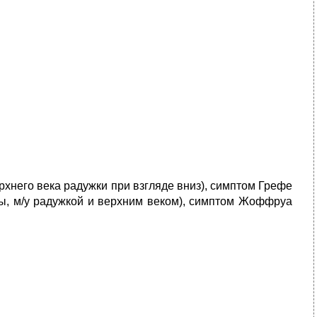
хнего века радужки при взгляде вниз), симптом Грефе
ры, м/у радужкой и верхним веком), симптом Жоффруа