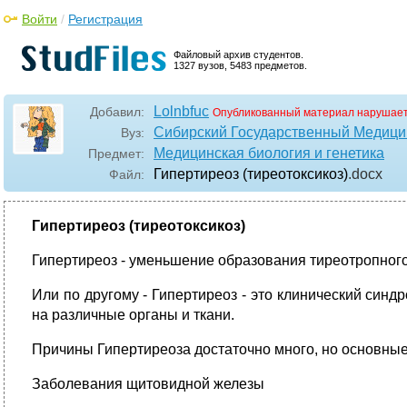
Войти
/
Регистрация
Файловый архив студентов.
1327 вузов, 5483 предметов.
Lolnbfuc
Добавил:
Опубликованный материал нарушает
Сибирский Государственный Медици
Вуз:
Медицинская биология и генетика
Предмет:
Гипертиреоз (тиреотоксикоз)
.docx
Файл:
Гипертиреоз (тиреотоксикоз)
Гипертиреоз - уменьшение образования тиреотропног
Или по другому - Гипертиреоз - это клинический син
на различные органы и ткани.
Причины Гипертиреоза достаточно много, но основные 
Заболевания щитовидной железы