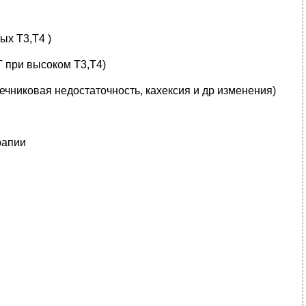
ых Т3,Т4 )
 при высоком Т3,Т4)
никовая недостаточность, кахексия и др изменения)
рапии