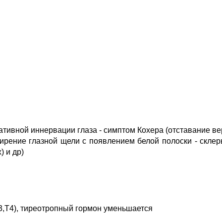
тивной иннервации глаза - симптом Кохера (отставание вер
ширение глазной щели с появлением белой полоски - скле
) и др)
,Т4), тиреотропный гормон уменьшается