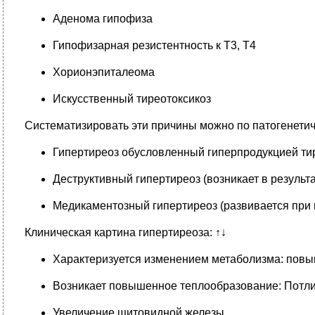
Аденома гипофиза
Гипофизарная резистентность к Т3, Т4
Хорионэпиталеома
Искусственный тиреотоксикоз
Систематизировать эти причины можно по патогенетич
Гипертиреоз обусловленный гиперпродукцией ти
Деструктивный гипертиреоз (возникает в результ
Медикаментозный гипертиреоз (развивается при
Клиническая картина гипертиреоза: ↑↓
Характеризуется изменением метаболизма: повы
Возникает повышенное теплообразование: Потлив
Увеличение щитовидной железы