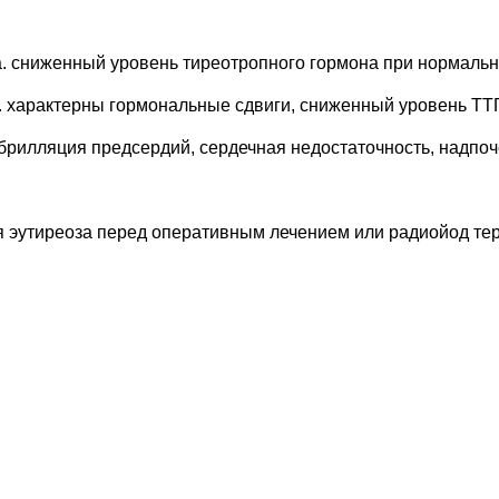
. сниженный уровень тиреотропного гормона при нормальн
 характерны гормональные сдвиги, сниженный уровень ТТГ
лляция предсердий, сердечная недостаточность, надпочеч
я эутиреоза перед оперативным лечением или радиойод те