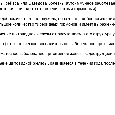
нь Грейвса или Базедова болезнь (аутоиммунное заболева
оторая приводит к отравлению этими гормонами);
 доброкачественная опухоль, образованная биологическим
όльшое количество тиреоидных гормонов и имеет выраженну
ичение щитовидной железы с присутствием в его структуре 
о (это хроническое воспалительное заболевание щитовидн
ематозное заболевание щитовидной железы с деструкцией 
ие щитовидной железы, развивается в течении года после р