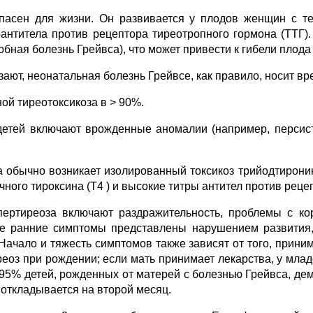
опасен для жизни. Он развивается у плодов женщин с 
антитела против рецептора тиреотропного гормона (ТТГ).
бная болезнь Грейвса), что может привести к гибели пло
ают, неонатальная болезнь Грейвсе, как правило, носит в
ой тиреотоксикоза в > 90%.
детей включают врожденные аномалии (например, персис
 обычно возникает изолированный токсикоз трийодтиронина
ного тироксина (T4 ) и высокие титры антител против реце
пертиреоза включают раздражительность, проблемы с кор
 ранние симптомы представлены нарушением развития,
Начало и тяжесть симптомов также зависят от того, прини
реоз при рождении; если мать принимает лекарства, у млад
е 95% детей, рожденных от матерей с болезнью Грейвса, 
откладывается на второй месяц.