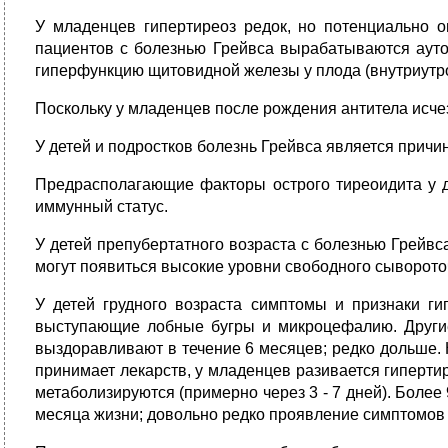
У младенцев гипертиреоз редок, но потенциально 
пациентов с болезнью Грейвса вырабатываются ауто
гиперфункцию щитовидной железы у плода (внутриутро
Поскольку у младенцев после рождения антитела исчез
У детей и подростков болезнь Грейвса является причин
Предрасполагающие факторы острого тиреоидита у 
иммунный статус.
У детей препубертатного возраста с болезнью Грейвса
могут появиться высокие уровни свободного сывороточ
У детей грудного возраста симптомы и признаки ги
выступающие лобные бугры и микроцефалию. Другие
выздоравливают в течение 6 месяцев; редко дольше. 
принимает лекарств, у младенцев разивается гиперти
метаболизируются (примерно через 3 - 7 дней). Боле
месяца жизни; довольно редко проявление симптомов 