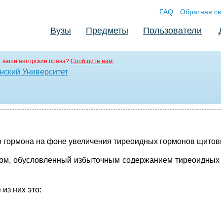
FAQ
Обратная св
Вузы
Предметы
Пользователи
 ваши авторские права?
Сообщите нам.
нский Университет
о гормона на фоне увеличения тиреоидных гормонов щитов
дром, обусловленный избыточным содержанием тиреоидных г
из них это: