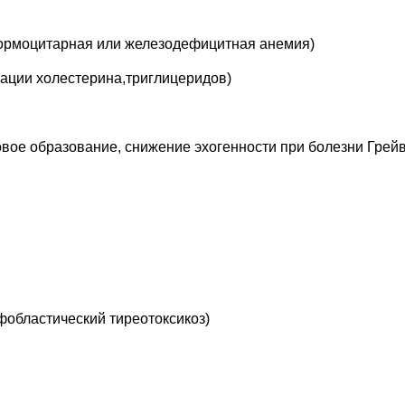
 нормоцитарная или железодефицитная анемия)
ации холестерина,триглицеридов)
ое образование, снижение эхогенности при болезни Грейв
фобластический тиреотоксикоз)