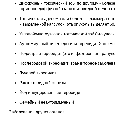
Диффузный токсический зоб, по другому - болез
гормонов диффузной ткани щитовидной железы, к
Токсическая аденома или болезнь Пламмера (это
и выделенной капсулой, эта опухоль выделяет б
Узловой/многоузловой токсический зоб (это увел
Аутоиммунный тиреоидит или тиреоидит Хашимот
Подострый тиреоидит (это инфекционная гранул
Послеродовой тиреоидит (транзиторное заболеван
Лучевой тиреоидит
Рак щитовидной железы
Йод-индуцированный тиреоидит
Семейный неаутоиммунный
Заболевания других органов: