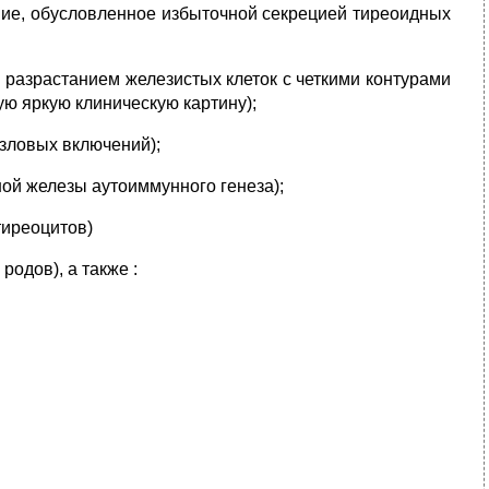
ние, обусловленное избыточной секрецией тиреоидных
 разрастанием железистых клеток с четкими контурами
ю яркую клиническую картину);
узловых включений);
ой железы аутоиммунного генеза);
тиреоцитов)
одов), а также :