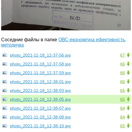
Соседние файлы в папке
ОВС-економічна ефективність,
методичка
photo_2021-11-18_12-37-56.jpg
67
photo_2021-11-18_12-37-58.jpg
66
photo_2021-11-18_12-37-59.jpg
66
photo_2021-11-18_12-38-01.jpg
66
photo_2021-11-18_12-38-03.jpg
65
photo_2021-11-18_12-38-05.jpg
65
photo_2021-11-18_12-38-07.jpg
64
photo_2021-11-18_12-38-08.jpg
64
photo_2021-11-18_12-38-10.jpg
65