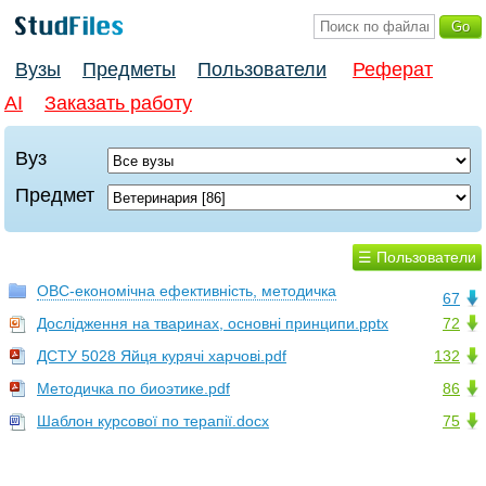
Вузы
Предметы
Пользователи
Реферат
AI
Заказать работу
Вуз
Предмет
☰ Пользователи
ОВС-економічна ефективність, методичка
67
Дослідження на тваринах, основні принципи.pptx
72
ДСТУ 5028 Яйця курячі харчові.pdf
132
Методичка по биоэтике.pdf
86
Шаблон курсової по терапії.docx
75