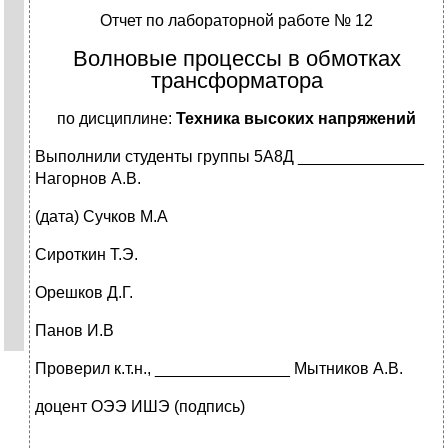
Отчет по лабораторной работе № 12
Волновые процессы в обмотках
трансформатора
по дисциплине:
Техника высоких напряжений
Выполнили студенты группы 5А8Д ______________
Нагорнов А.В.
(дата) Сучков М.А
Сироткин Т.Э.
Орешков Д.Г.
Панов И.В
Проверил к.т.н., _______________ Мытников А.В.
доцент ОЭЭ ИШЭ (подпись)
_______________