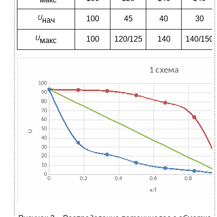
макс
U
100
45
40
30
нач
U
100
120/125
140
140/150
макс