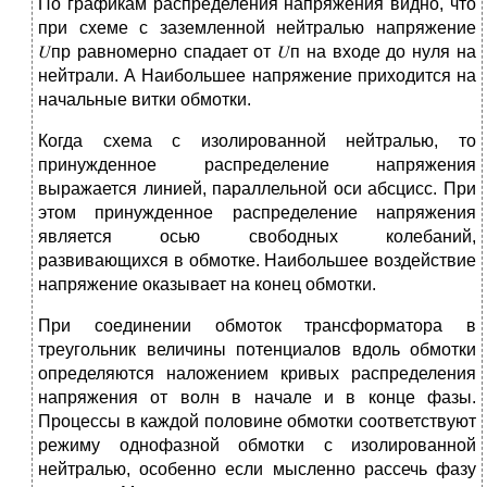
По графикам распределения напряжения видно, что
при схеме с заземленной нейтралью напряжение
𝑈пр равномерно спадает от 𝑈п на входе до нуля на
нейтрали. А Наибольшее напряжение приходится на
начальные витки обмотки.
Когда схема с изолированной нейтралью, то
принужденное распределение напряжения
выражается линией, параллельной оси абсцисс. При
этом принужденное распределение напряжения
является осью свободных колебаний,
развивающихся в обмотке. Наибольшее воздействие
напряжение оказывает на конец обмотки.
При соединении обмоток трансформатора в
треугольник величины потенциалов вдоль обмотки
определяются наложением кривых распределения
напряжения от волн в начале и в конце фазы.
Процессы в каждой половине обмотки соответствуют
режиму однофазной обмотки с изолированной
нейтралью, особенно если мысленно рассечь фазу