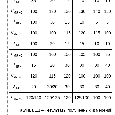
U
35
20
15
10
10
10
нач
U
100
120
130
130
140
150
макс
U
100
30
15
10
5
5
нач
U
100
100
115
120
115
100
макс
U
100
20
15
15
10
10
нач
U
100
100
100
105
100
95
макс
U
15
20
30
30
30
40
нач
U
120
115
120
100
100
100
макс
U
20
30/20
30
30
30
40
нач
U
120/140
120/125
120
125/100
100
100
макс
Таблица 1.1 – Результаты полученных измерений