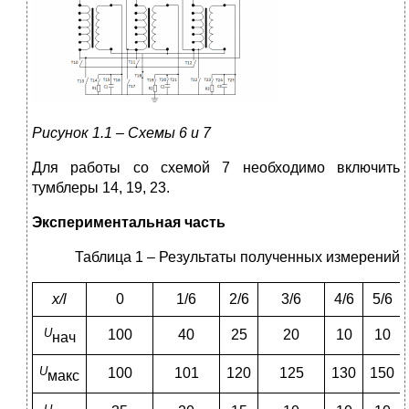
Рисунок 1.1 – Схемы 6 и 7
Для работы со схемой 7 необходимо включить
тумблеры 14, 19, 23.
Экспериментальная часть
Таблица 1 – Результаты полученных измерений
x/l
0
1/6
2/6
3/6
4/6
5/6
U
100
40
25
20
10
10
нач
U
100
101
120
125
130
150
макс