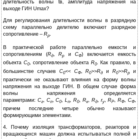
длительность волны tв, амплитуда напряжения на
выходе ГИН Umax?
Для регулирования длительности волны в разрядную
схему параллельно делителю включают разрядное
сопротивление –
R
.
р
В практической работе параллельно емкости и
сопротивлениям (
R
,
R
и
С
) включается емкость
д
р
Ф
объекта
С
, сопротивление объекта
R
. Как правило, в
0
0
большинстве случаев
С
<< С
,
R
>>R
и
R
>>R
и
0
Ф
0
д
0
р
практически не оказывают влияния на форму волны
напряжения на выходе ГИН. В общем случае форма
волны напряжения определяется
параметрами:
С
,
С
,
С
,
L
,
R
,
R
,
R
,
r
,
R
,
R
,
C
,
г
п
0
п
0
к
д
у
Р
Ф
Ф
причем последние четыре обычно называют
формирующими элементами.
4. Почему изоляция трансформаторов, реакторов и
вращающихся машин должна испытываться полной и