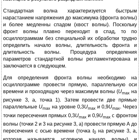
Стандартная волна характеризуется быстрым
нарастанием напряжения до максимума (фронта волны)
и более медленны спадом (хвост волны). Поскольку
фронт волны плавно переходит в спад, то по
осциллограммам без специальной их обработки трудно
определить начало волны, длительность фронта и
длительность волны. Процедура определения
параметров стандартной волны регламентирована и
заключается в следующем.
Для определения фронта волны необходимо на
осциллограмме провести прямую, параллельную оси
времени и проходящую через максимум волны (
U
на
max
рисунке 3, а, точка 1). Затем провести две прямые
параллельные
U
на уровне 0,3
U
и 0,9
U
. Через
max
max
max
точки пересечения прямых 0,3
U
и 0,9
U
с фронтом
max
max
волны (точки 2 и 3 на рисунке 3, а) провести прямую А до
пересечения с осью времени (точка
t
на рисунке 3, а,
0
которая называется условное начало волны) и