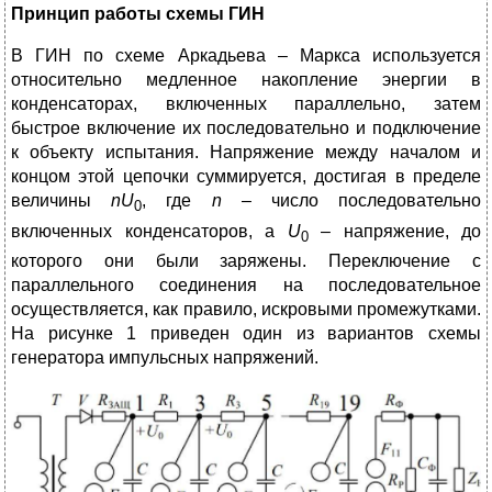
Принцип работы схемы ГИН
В ГИН по схеме Аркадьева – Маркса используется
относительно медленное накопление энергии в
конденсаторах, включенных параллельно, затем
быстрое включение их последовательно и подключение
к объекту испытания. Напряжение между началом и
концом этой цепочки суммируется, достигая в пределе
величины
nU
, где
n
– число последовательно
0
включенных конденсаторов, а
U
– напряжение, до
0
которого они были заряжены. Переключение с
параллельного соединения на последовательное
осуществляется, как правило, искровыми промежутками.
На рисунке 1 приведен один из вариантов схемы
генератора импульсных напряжений.