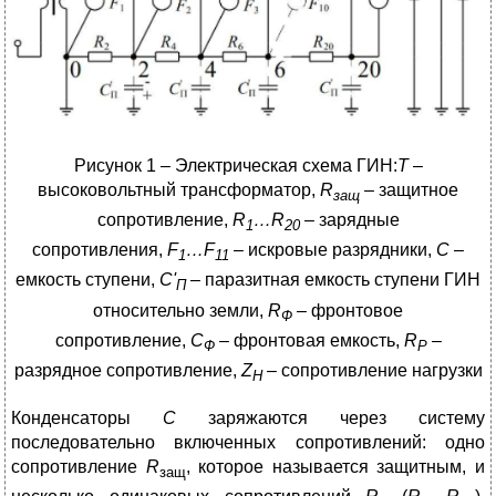
Рисунок 1 – Электрическая схема ГИН:
Т
–
высоковольтный трансформатор,
R
– защитное
защ
сопротивление,
R
…R
– зарядные
1
20
сопротивления,
F
…F
– искровые разрядники,
С
–
1
11
емкость ступени,
С'
– паразитная емкость ступени ГИН
П
относительно земли,
R
– фронтовое
Ф
сопротивление,
С
– фронтовая емкость,
R
–
Ф
Р
разрядное сопротивление,
Z
– сопротивление нагрузки
Н
Конденсаторы
С
заряжаются через систему
последовательно включенных сопротивлений: одно
сопротивление
R
, которое называется защитным, и
защ