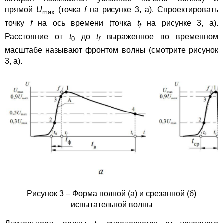
прямой
U
(точка
f
на рисунке 3, а). Спроектировать
max
точку
f
на ось времени (точка
t
на рисунке 3, а).
f
Расстояние от
t
до
t
выраженное во временном
0
f
масштабе называют фронтом волны (смотрите рисунок
3, а).
Рисунок 3 – Форма полной (а) и срезанной (б)
испытательной волны