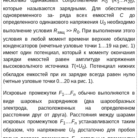
несколько одинаковых сопротивлений
R
(
R
…R
),
0
1
20
которые называются зарядными. Для обеспечения
одновременного за- ряда всех емкостей
С
до
определенного одинакового напряжения
U
необходимо
0
выполнение условия
R
>>
R
. При выполнении этого
защ
0
условия в любой момент времени верхние обкладки
конденсаторов (нечетные узловые точки 1…19 на рис. 1)
имеют один потенциал, который к моменту окончания
зарядки емкостей равен амплитуде напряжения
высоковольтного источника
Т
(+
U
). Потенциал нижних
0
обкладок емкостей при их зарядке всегда равен нулю
(четные узловые точки 0…20 на рис. 1).
Искровые промежутки
F
….
F
обычно выполняются в
1
n
виде шаровых разрядников (два шарообразных
электрода, расположенных на определенном
расстоянии друг от друга). Расстояния между шарами
искровых промежутков
F
….
F
устанавливаются таким
1
n
образом, что напряжение
U
достаточно для пробоя
0