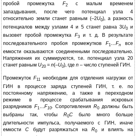
пробой промежутка
F
с малым временем
2
запаздывания, после чего потенциал узла 4
относительно земли станет равным (–2
U
), а разность
0
потенциалов между узлами 4 и 5 станет равна 3
U
и
0
вызовет пробой промежутка
F
и т. д. В результате
3
последовательного пробоя промежутков
F
…
F
все
1
n
емкости оказываются соединенными последовательно.
Напряжения их суммируются, т.е. потенциал узла 20
станет равным
U
=
n
(–
U
), где
n
– число ступеней ГИН.
20
0
Промежуток
F
необходим для отделения нагрузки от
11
ГИН в процессе заряда ступеней ГИН, т. е. по
постоянному напряжению, а также в переходном
режиме в процессе срабатывания искровых
разрядников
F
…
F
.
Сопротивления
R
должны быть
1
10
0
выбраны так, чтобы
R
С
было много больше
0
длительности импульса, получаемого с ГИН, иначе
емкости
С
будут разряжаться на
R
и влиять на
0