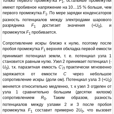
только первого промежутка
F
, остальные промежутки
1
имеют пробивное напряжение на 10…15 % больше, чем
первого промежутка
F
. По мере зарядки конденсаторов
1
разность потенциалов между электродами шарового
разрядника
F
достигает значения (+
U
), и
1
0
промежуток
F
пробивается.
1
Сопротивление искры близко к нулю, поэтому после
пробоя промежутка
F
верхняя обкладка первой емкости
1
принимает потенциал земли, т. е. потенциал узла 1
становится равным нулю. Узел 2 принимает потенциал (-
U
), т.к. паразитная емкость
С'
практически мгновенно
0
П
заряжается от емкости
С
через небольшое
сопротивление искры (доли ом). Потенциал узла 3 (+
U
)
0
меняется относительно медленно, т. к узел 3 отделен от
узла 1 сравнительно большим (десятки килоом)
сопротивлением
R
. Таким образом, разность
0
потенциалов между узлами 2 и 3 после пробоя
промежутка
F
составит примерно 2
U
, что вызовет
1
0