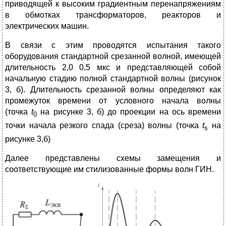
приводящей к высоким градиентным перенапряжениям
в обмотках трансформаторов, реакторов и
электрических машин.
В связи с этим проводятся испытания такого
оборудования стандартной срезанной волной, имеющей
длительность 2,0 0,5 мкс и представляющей собой
начальную стадию полной стандартной волны (рисунок
3, б). Длительность срезанной волны определяют как
промежуток времени от условного начала волны
(точка
t
на рисунке 3, б) до проекции на ось времени
0
точки начала резкого спада (среза) волны (точка
t
на
s
рисунке 3,б)
Далее представлены схемы замещения и
соответствующие им стилизованные формы волн ГИН.