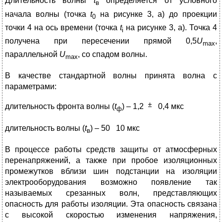
Длительность волны
t
определяется от условного
в
начала волны (точка
t
на рисунке 3, а) до проекции
0
точки 4 на ось времени (точка
t
на рисунке 3, а). Точка 4
i
получена при пересечении прямой 0,5
U
,
max
параллельной
U
, со спадом волны.
max
В качестве стандартной волны принята волна с
параметрами:
длительность фронта волны (
t
) – 1,2
0,4 мкс
ф
длительность волны (
t
) – 50 10 мкс
в
В процессе работы средств защиты от атмосферных
перенапряжений, а также при пробое изоляционных
промежутков вблизи шин подстанции на изоляции
электрооборудования возможно появление так
называемых срезанных волн, представляющих
опасность для работы изоляции. Эта опасность связана
с высокой скоростью изменения напряжения,