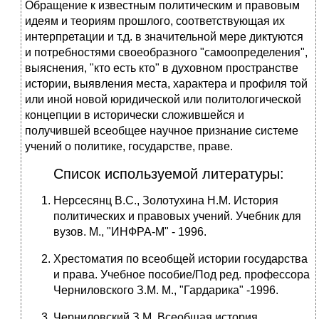
Обращение к известным политическим и правовым
идеям и теориям прошлого, соответствующая их
интерпретации и т.д. в значительной мере диктуются
и потребностями своеобразного "самоопределения",
выяснения, "кто есть кто" в духовном пространстве
истории, выявления места, характера и профиля той
или иной новой юридической или политологической
концепции в исторически сложившейся и
получившей всеобщее научное признание системе
учений о политике, государстве, праве.
Список используемой литературы:
Hерсесянц В.С., Золотухина H.М. История
политических и правовых учений. Учебник для
вузов. М., "ИHФРА-М" - 1996.
Хрестоматия по всеобщей истории государства
и права. Учебное пособие/Под ред. профессора
Черниловского З.М. М., "Гардарика" -1996.
Черниловский З.М. Всеобщая история