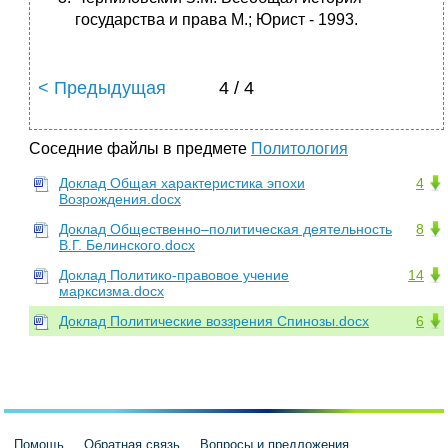
государства и права М.; Юрист - 1993.
< Предыдущая
4 / 4
Соседние файлы в предмете
Политология
Доклад Общая характеристика эпохи
4
Возрождения.docx
Доклад Общественно–политическая деятельность
8
В.Г. Белинского.docx
Доклад Политико-правовое учение
14
марксизма.docx
Доклад Политические воззрения Спинозы.docx
6
Помощь
Обратная связь
Вопросы и предложения