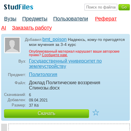
Вузы
Предметы
Пользователи
Реферат
AI
Заказать работу
bmt_poison
Добавил:
Надеюсь, кому-то пригодятся
мои мучения за 3-4 курс
Опубликованный материал нарушает ваши авторские
права?
Сообщите нам.
Государственный университет по
Вуз:
землеустройству
Политология
Предмет:
Доклад Политические воззрения
Файл:
Спинозы
.docx
Скачиваний:
6
Добавлен:
09.04.2021
Размер:
37 Кб
☆
Скачать