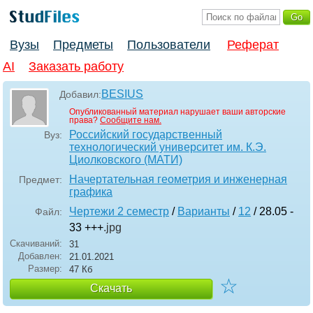
Вузы
Предметы
Пользователи
Реферат
AI
Заказать работу
BESIUS
Добавил:
Опубликованный материал нарушает ваши авторские
права?
Сообщите нам.
Российский государственный
Вуз:
технологический университет им. К.Э.
Циолковского (МАТИ)
Начертательная геометрия и инженерная
Предмет:
графика
Чертежи 2 семестр
/
Варианты
/
12
/ 28.05 -
Файл:
33 +++
.jpg
Скачиваний:
31
Добавлен:
21.01.2021
Размер:
47 Кб
☆
Скачать