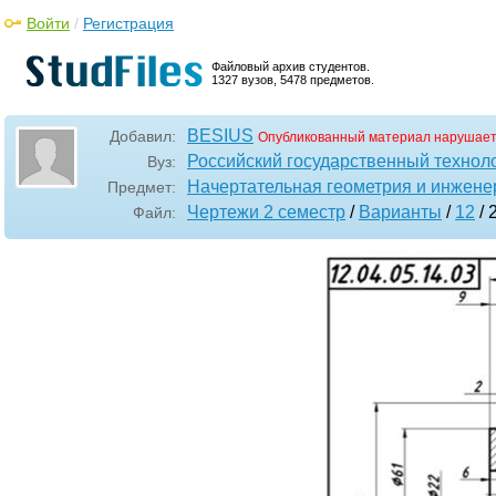
Войти
/
Регистрация
Файловый архив студентов.
1327 вузов, 5478 предметов.
BESIUS
Добавил:
Опубликованный материал нарушает
Российский государственный техноло
Вуз:
Начертательная геометрия и инжене
Предмет:
Чертежи 2 семестр
/
Варианты
/
12
/ 
Файл: