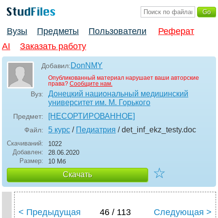
Вузы
Предметы
Пользователи
Реферат
AI
Заказать работу
DonNMY
Добавил:
Опубликованный материал нарушает ваши авторские
права?
Сообщите нам.
Донецкий национальный медицинский
Вуз:
университет им. М. Горького
[НЕСОРТИРОВАННОЕ]
Предмет:
5 курс
/
Педиатрия
/ det_inf_ekz_testy
.doc
Файл:
Скачиваний:
1022
Добавлен:
28.06.2020
Размер:
10 Мб
☆
Скачать
< Предыдущая
46 / 113
Следующая >