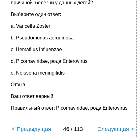
причиной болезни у данных детей?
Выберите один ответ:
a. Varicella Zoster
b. Pseudomonas aeruginosa
c. Hemafilus influenzae
d. Picornaviridae, рода Enterovirus
e. Neisseria meningitidis
Отзыв
Ваш ответ верный.
Правильный ответ: Picornaviridae, рода Enterovirus
< Предыдущая
46 / 113
Следующая >