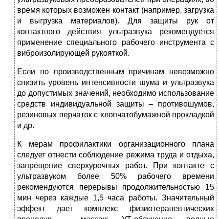
время которых возмо­жен контакт (например, загрузка
и выгрузка материалов). Для защи­ты рук от
контактного действия ультразвука рекомендуется
приме­нение специального рабочего ин­струмента с
виброизолирующей рукояткой.
Если по производственным при­чинам невозможно
снизить уровень интенсивности шума и ультразвука
до допустимых значений, необхо­димо использование
средств инди­видуальной защиты – противошумов,
резиновых перчаток с хлопча­тобумажной прокладкой
и др.
К мерам профилактики орга­низационного плана
следует от­нести соблюдение режима тру­да и отдыха,
запрещение сверхурочных работ. При кон­такте с
ультразвуком более 50% рабочего времени
рекомендуют­ся перерывы продолжительнос­тью 15
мин через каждые 1,5 часа работы. Значительный
эффект дает комплекс физиотерапевти­ческих