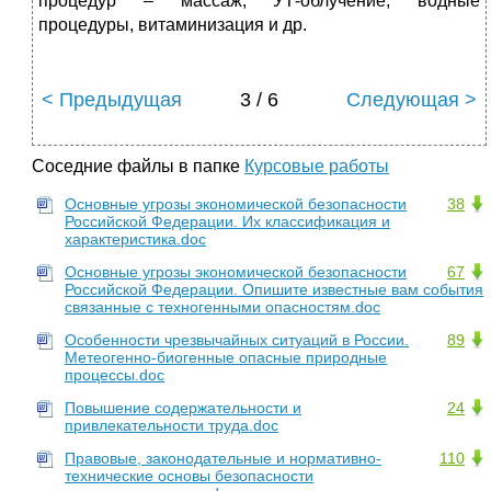
процедур – массаж, УТ-облучение, водные
процедуры, витаминизация и др.
< Предыдущая
3 / 6
Следующая >
Соседние файлы в папке
Курсовые работы
Основные угрозы экономической безопасности
38
Российской Федерации. Их классификация и
характеристика.doc
Основные угрозы экономической безопасности
67
Российской Федерации. Опишите известные вам события
связанные с техногенными опасностям.doc
Особенности чрезвычайных ситуаций в России.
89
Метеогенно-биогенные опасные природные
процессы.doc
Повышение содержательности и
24
привлекательности труда.doc
Правовые, законодательные и нормативно-
110
технические основы безопасности