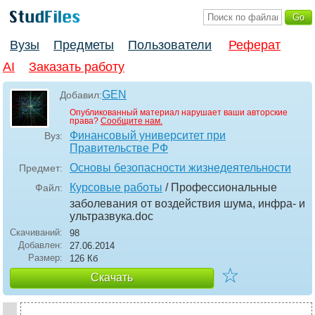
Вузы
Предметы
Пользователи
Реферат
AI
Заказать работу
GEN
Добавил:
Опубликованный материал нарушает ваши авторские
права?
Сообщите нам.
Финансовый университет при
Вуз:
Правительстве РФ
Основы безопасности жизнедеятельности
Предмет:
Курсовые работы
/ Профессиональные
Файл:
заболевания от воздействия шума, инфра- и
ультразвука
.doc
Скачиваний:
98
Добавлен:
27.06.2014
Размер:
126 Кб
☆
Скачать