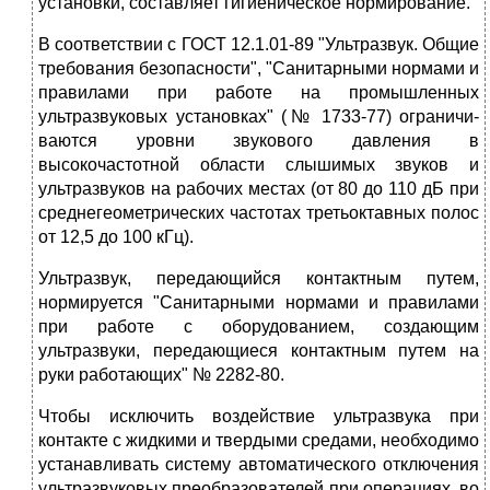
установки, составляет гигие­ническое нормирование.
В соответствии с ГОСТ 12.1.01-89 "Ультразвук. Общие
требования безопасности", "Санитарными нормами и
пра­вилами при работе на промыш­ленных
ультразвуковых уста­новках" (№ 1733-77) ограничи­
ваются уровни звукового давле­ния в
высокочастотной области слышимых звуков и
ультразву­ков на рабочих местах (от 80 до 110 дБ при
среднегеометричес­ких частотах третьоктавных по­лос
от 12,5 до 100 кГц).
Ультразвук, передающийся кон­тактным путем,
нормируется "Санитарными нормами и правила­ми
при работе с оборудованием, создающим
ультразвуки, пере­дающиеся контактным путем на
руки работающих" № 2282-80.
Чтобы исключить воздействие ультразвука при
контакте с жидки­ми и твердыми средами, необхо­димо
устанавливать систему авто­матического отключения
ультразву­ковых преобразователей при опе­рациях, во