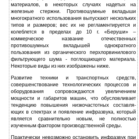
материалов, в некоторых случаях надетых на
железные стержни. Противошумные вкладыши
многократного использования выпускают нескольких
типов и размеров; вес их не регламентируется и
колеблется в пределах до 10 г. «Беруши» –
коммерческое название отечественных
противошумных вкладышей однократного
пользования из органического перхлорвинилового
фильтрующего шума - поглощающего материала.
Некоторые виды из них изображены ниже.
Развитие техники и транспортных средств,
совершенствование технологических процессов и
оборудо­вания сопровождаются увеличени­ем
мощности и габаритов машин, что обусловливает
тенденцию по­вышения низкочастотных составля­
ющих в спектрах и появление инф­развука, который
является сравнительно новым, не полностью
изученным фактором производственной среды.
Практически невозможно остановить инфразвук при