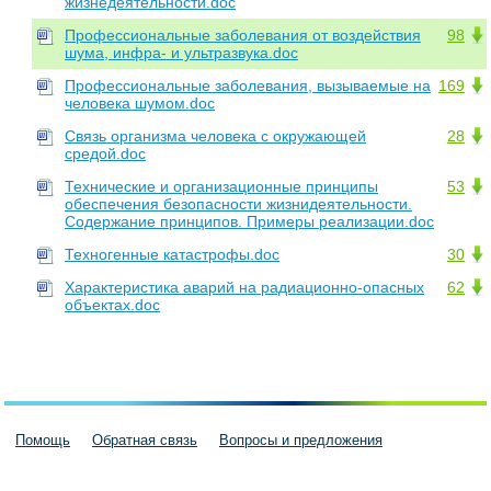
жизнедеятельности.doc
Профессиональные заболевания от воздействия
98
шума, инфра- и ультразвука.doc
Профессиональные заболевания, вызываемые на
169
человека шумом.doc
Связь организма человека с окружающей
28
средой.doc
Технические и организационные принципы
53
обеспечения безопасности жизнидеятельности.
Содержание принципов. Примеры реализации.doc
Техногенные катастрофы.doc
30
Характеристика аварий на радиационно-опасных
62
объектах.doc
Помощь
Обратная связь
Вопросы и предложения