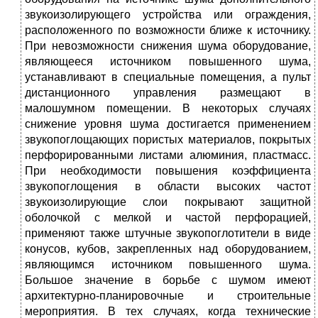
звукоизоли­рующего устройства или огражде­ния,
расположенного по возможно­сти ближе к источнику.
При невозможности снижения шума оборудование,
являющееся источни­ком повышенного шума,
устанавли­вают в специальные помещения, а пульт
дистанционного управления размещают в
малошумном помеще­нии. В некоторых случаях
снижение уровня шума достигается применением
звукопоглощающих пористых ма­териалов, покрытых
перфорирован­ными листами алюминия, пластмасс.
При необходимости повышения коэффициента
звукопоглощения в области высоких частот
звукоизолирующие слои покрывают защитной
оболочкой с мелкой и частой перфорацией,
применяют также штучные звукопоглотители в виде
конусов, кубов, закрепленных над оборудованием,
являющимся источником повышенного шума.
Большое значение в борьбе с шумом имеют
архитектурно-планировочные и строительные
мероприятия. В тех случаях, когда технические