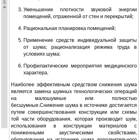
Уменьшение плотности звуковой энергии
помещений, отраженной от стен и перекрытий;
Рациональная планировка помещений;
Применение средств индивидуальной защиты
от шума; рационализация режима труда в
условиях шума;
Профилактические мероприятия медицинского
характера.
Наиболее эффективным сред­ством снижения шума
является за­мена шумных технологических опе­раций
на малошумные или полнос­тью
бесшумные.Снижение шума в источнике достигается
путем со­вершенствования конструкции или схемы
той части оборудования, ко­торая производит шум,
использования в конструкции материалов с
пониженными акустическими свой­ствами,
оборудования на источнике шума дополнительного