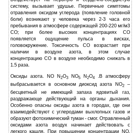
систему, вызывает удушье. Первичные симптомы
отравления оксидом углерода (появление головной
боли) возникают у человека через 2-3 часа его
пребывания в атмосфере содержащей 200-220 мг/м3
СО; при более высоких концентрациях СО
появляется ощущение пульса в висках,
головокружение. Токсичность СО возрастает при
наличии в воздухе азота, в этом случае
концентрацию СО в воздухе необходимо снижать в
1.5 раза.
Оксиды азота. NO N
O
NO
N
O
.В атмосферу
2
3
5
2
4
выбрасывается в основном диоксид азота NO
–
2
бесцветный не имеющий запаха ядовитый газ,
раздражающе действующий на органы дыхания.
Особенно опасны оксиды азота в городах, где они
взаимодействуют с углеродами выхлопных газов и
образуют фотохимический туман - смог. Отравленный
оксидами азота воздух начинает действовать с
легкого кашля. При повышении концентрации NO,