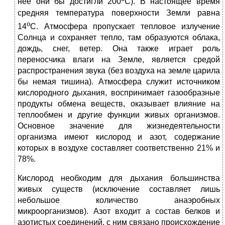
нее они бы достигли 200
С). В настоящее время
средняя температура поверхности Земли равна
о
14
С. Атмосфера пропускает тепловое излучение
Солнца и сохраняет тепло, там образуются облака,
дождь, снег, ветер. Она также играет роль
переносчика влаги на Земле, является средой
распространения звука (без воздуха на земле царила
бы немая тишина). Атмосфера служит источником
кислородного дыхания, воспринимает газообразные
продукты обмена веществ, оказывает влияние на
теплообмен и другие функции живых организмов.
Основное значение для жизнедеятельности
организма имеют кислород и азот, содержание
которых в воздухе составляет соответственно 21% и
78%.
Кислород необходим для дыхания большинства
живых существ (исключение составляет лишь
небольшое количество анаэробных
микроорганизмов). Азот входит а состав белков и
азотистых соединений, с ним связано происхождение