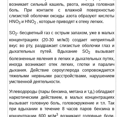
возникает сильный кашель, рвота, иногда головная
боль. При контакте с влажной поверхностью
слизистой оболочки оксиды азота образуют кислоты
HNO
и HNO
, которые приводят к отеку легких.
3
2
SO
- бесцветный газ с острым запахом, уже в малых
2
концентрациях (20-30 мг/м3) создает неприятный
вкус во рту, раздражает слизистые оболочки глаз и
дыхательных путей. Вдыхание SO
вызывает
2
болезненные явления в легких и дыхательных путях,
иногда возникают отек легких, глотки и паралич
дыхания. Действие сероуглерода сопровождается
тяжелыми нервными расстройствами, нарушением
умственной деятельности.
Углеводороды (пары бензина, метана и т.д.) обладают
наркотическим действием, в малых концентрациях
вызывает головную боль, головокружение и т.п. Так
при вдыхании в течение 8 часов паров бензина в
3
концентрации 600 мг/м
возникают головные боли,