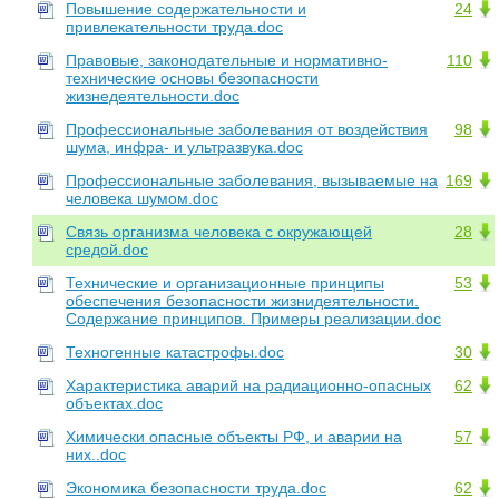
Повышение содержательности и
24
привлекательности труда.doc
Правовые, законодательные и нормативно-
110
технические основы безопасности
жизнедеятельности.doc
Профессиональные заболевания от воздействия
98
шума, инфра- и ультразвука.doc
Профессиональные заболевания, вызываемые на
169
человека шумом.doc
Связь организма человека с окружающей
28
средой.doc
Технические и организационные принципы
53
обеспечения безопасности жизнидеятельности.
Содержание принципов. Примеры реализации.doc
Техногенные катастрофы.doc
30
Характеристика аварий на радиационно-опасных
62
объектах.doc
Химически опасные объекты РФ, и аварии на
57
них..doc
Экономика безопасности труда.doc
62