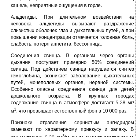
кашель, неприятные ощущения в горле.
Альдегиды. При длительном воздействии на
человека альдегиды вызывают раздражение
слизистых оболочек глаз и дыхательных путей, а при
повышении концентрации отмечается головная боль,
слабость, потеря аппетита, бессонница.
Соединения свинца
.
В организм через органы
дыхания поступает примерно 50% соединений
свинца. Под действием свинца нарушается синтез
гемоглобина, возникает заболевание дыхательных
путей, мочеполовых органов, нервной системы.
Особенно опасны соединения свинца для детей
дошкольного возраста. В крупных городах
содержание свинца в атмосфере достигает 5-38 мг/
3
м
, что превышает естественный фон в 10 000 раз.
Признаки отравления сернистым ангидридом
замечают по характерному привкусу и запаху. В
3