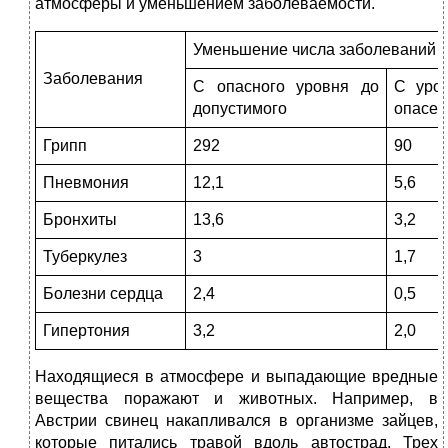
атмосферы и уменьшением заболеваемости.
Уменьшение числа заболеваний н
Заболевания
С опасного уровня до
С уро
допустимого
опасен
Грипп
292
90
Пневмония
12,1
5,6
Бронхиты
13,6
3,2
Туберкулез
3
1,7
Болезни сердца
2,4
0,5
Гипертония
3,2
2,0
Находящиеся в атмосфере и выпадающие вредные
вещества поражают и животных. Например, в
Австрии свинец накапливался в организме зайцев,
которые питались травой вдоль автострад. Трех