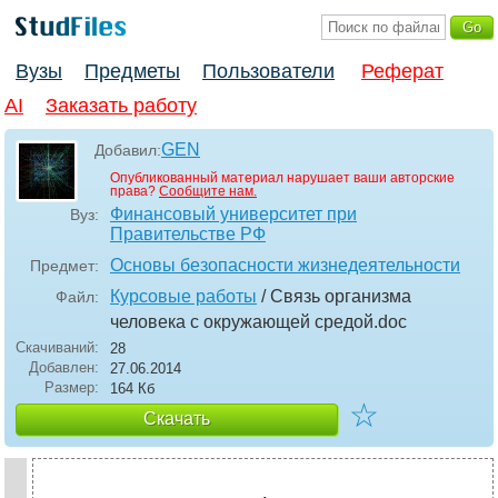
Вузы
Предметы
Пользователи
Реферат
AI
Заказать работу
GEN
Добавил:
Опубликованный материал нарушает ваши авторские
права?
Сообщите нам.
Финансовый университет при
Вуз:
Правительстве РФ
Основы безопасности жизнедеятельности
Предмет:
Курсовые работы
/ Связь организма
Файл:
человека с окружающей средой
.doc
Скачиваний:
28
Добавлен:
27.06.2014
Размер:
164 Кб
☆
Скачать