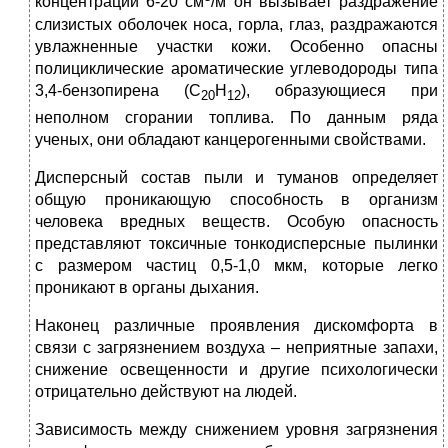
концентрации 6-20 см
/м он вызывает раздражение
слизистых оболочек носа, горла, глаз, раздражаются
увлажненные участки кожи. Особенно опасны
полициклические ароматические углеводороды типа
3,4-бензопирена (C
H
), образующиеся при
20
12
неполном сгорании топлива. По данным ряда
ученых, они обладают канцерогенными свойствами.
Дисперсный состав пыли и туманов определяет
общую проникающую способность в организм
человека вредных веществ. Особую опасность
представляют токсичные тонкодисперсные пылинки
с размером частиц 0,5-1,0 мкм, которые легко
проникают в органы дыхания.
Наконец различные проявления дискомфорта в
связи с загрязнением воздуха – неприятные запахи,
снижение освещенности и другие психологически
отрицательно действуют на людей.
Зависимость между снижением уровня загрязнения