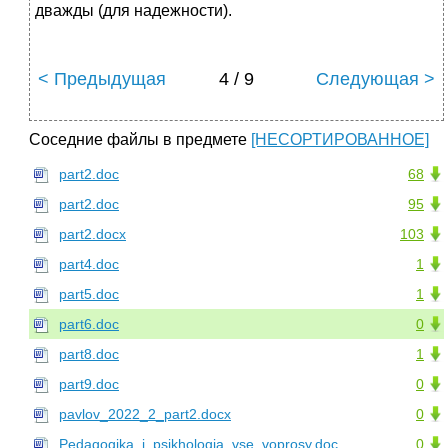
дважды (для надежности).
< Предыдущая
4 / 9
Следующая >
Соседние файлы в предмете
[НЕСОРТИРОВАННОЕ]
part2.doc
68
part2.doc
95
part2.docx
103
part4.doc
1
part5.doc
1
part6.doc
0
part8.doc
1
part9.doc
0
pavlov_2022_2_part2.docx
0
Pedagogika_i_psikhologia_vse_voprosy.doc
0