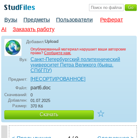
Вузы
Предметы
Пользователи
Реферат
AI
Заказать работу
Upload
Добавил:
Опубликованный материал нарушает ваши авторские
права?
Сообщите нам.
Санкт-Петербургский политехнический
Вуз:
университет Петра Великого (бывш.
СПбГПУ)
[НЕСОРТИРОВАННОЕ]
Предмет:
part6
.doc
Файл:
Скачиваний:
0
Добавлен:
01.07.2025
Размер:
370 Кб
☆
Скачать