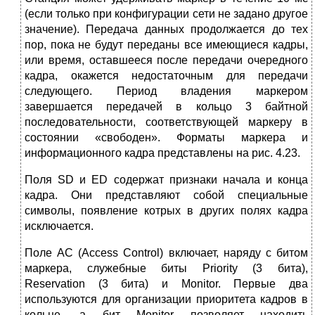
(если только при конфигурации сети не задано другое
значение). Передача данных продолжается до тех
пор, пока не будут переданы все имеющиеся кадры,
или время, оставшееся после передачи очередного
кадра, окажется недостаточным для передачи
следующего. Период владения маркером
завершается передачей в кольцо 3 байтной
последовательности, соответствующей маркеру в
состоянии «свободен». Форматы маркера и
информационного кадра представлены на рис. 4.23.
Поля SD и ED содержат признаки начала и конца
кадра. Они представляют собой специальные
символы, появление котрых в других полях кадра
исключается.
Поле AC (Access Сontrol) включает, наряду с битом
маркера, служебные биты Priority (3 бита),
Reservation (3 бита) и Monitor. Первые два
используются для организации приоритета кадров в
кольце, а бит Monitor позволяет находить