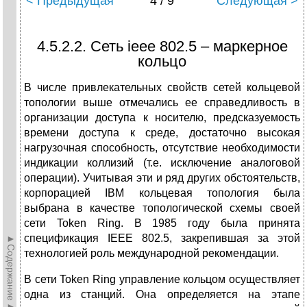
< Предыдущая
4 / 9
Следующая >
4.5.2.2. Сеть ieee 802.5 – маркерное
кольцо
В числе привлекательных свойств сетей кольцевой
топологии выше отмечались ее справедливость в
организации доступа к носителю, предсказуемость
времени доступа к среде, достаточно высокая
нагрузочная способность, отсутствие необходимости
индикации коллизий (т.е. исключение аналоговой
операции). Учитывая эти и ряд других обстоятельств,
корпорацией IBM кольцевая топология была
выбрана в качестве топологической схемы своей
сети Token Ring. В 1985 году была принята
спецификация IEEE 802.5, закрепившая за этой
►Содержание►
технологией роль международной рекомендации.
В сети Token Ring управление кольцом осуществляет
одна из станций. Она определяется на этапе