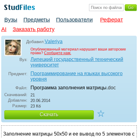
Вузы
Предметы
Пользователи
Реферат
AI
Заказать работу
Valeriya
Добавил:
Опубликованный материал нарушает ваши авторские
права?
Сообщите нам.
Липецкий государственный технический
Вуз:
университет
Программирование на языках высокого
Предмет:
уровня
Программа заполнения матрицы
.doc
Файл:
Скачиваний:
21
Добавлен:
20.06.2014
Размер:
23 Кб
☆
Скачать
Заполнение матрицы 50х50 и ее вывод по 5 элементов с