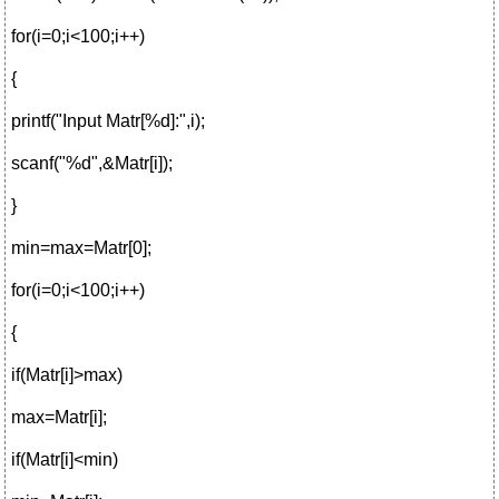
for(i=0;i<100;i++)
{
printf("Input Matr[%d]:",i);
scanf("%d",&Matr[i]);
}
min=max=Matr[0];
for(i=0;i<100;i++)
{
if(Matr[i]>max)
max=Matr[i];
if(Matr[i]<min)