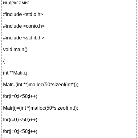
индексами:
#include <stdio.h>
#include <conio.h>
#include <stdlib.h>
void main()
{
int **Matr,i,j;
Matr=(int **)malloc(50*sizeof(int*));
for(i=0;i<50;i++)
Matr[i]=(int *)malloc(50*sizeof(int));
for(i=0;i<50;i++)
for(j=0;j<50;j++)