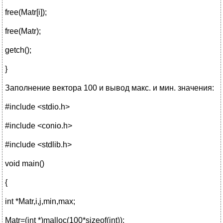
free(Matr[i]);
free(Matr);
getch();
}
Заполнение вектора 100 и вывод макс. и мин. значения:
#include <stdio.h>
#include <conio.h>
#include <stdlib.h>
void main()
{
int *Matr,i,j,min,max;
Matr=(int *)malloc(100*sizeof(int));