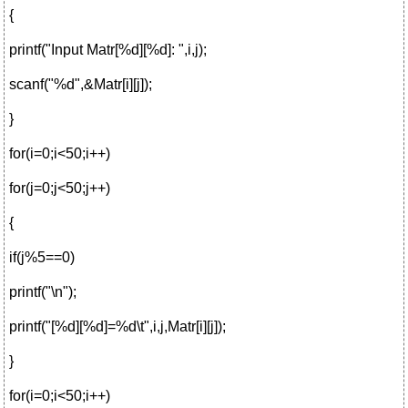
{
printf("Input Matr[%d][%d]: ",i,j);
scanf("%d",&Matr[i][j]);
}
for(i=0;i<50;i++)
for(j=0;j<50;j++)
{
if(j%5==0)
printf("\n");
printf("[%d][%d]=%d\t",i,j,Matr[i][j]);
}
for(i=0;i<50;i++)