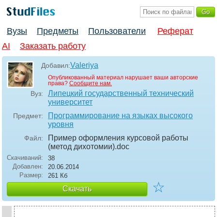
Вузы
Предметы
Пользователи
Реферат
AI
Заказать работу
Valeriya
Добавил:
Опубликованный материал нарушает ваши авторские
права?
Сообщите нам.
Липецкий государственный технический
Вуз:
университет
Программирование на языках высокого
Предмет:
уровня
Пример оформления курсовой работы
Файл:
(метод дихотомии)
.doc
Скачиваний:
38
Добавлен:
20.06.2014
Размер:
261 Кб
☆
Скачать