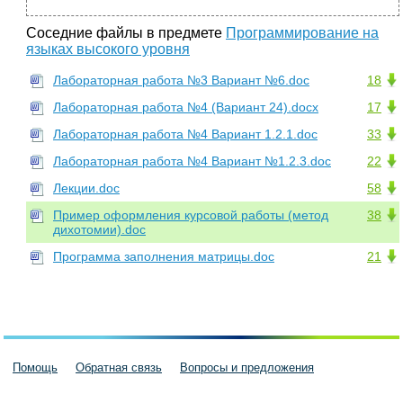
Соседние файлы в предмете
Программирование на
языках высокого уровня
Лабораторная работа №3 Вариант №6.doc
18
Лабораторная работа №4 (Вариант 24).docx
17
Лабораторная работа №4 Вариант 1.2.1.doc
33
Лабораторная работа №4 Вариант №1.2.3.doc
22
Лекции.doc
58
Пример оформления курсовой работы (метод
38
дихотомии).doc
Программа заполнения матрицы.doc
21
Помощь
Обратная связь
Вопросы и предложения