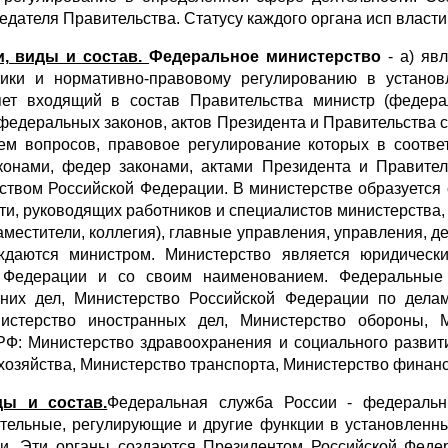
ателя Правительства. Статусу каждого органа исп власти 
и, виды и состав.
Федеральное министерство
- а) яв
ики и нормативно-правовому регулированию в установ
яет входящий в состав Правительства министр (федер
 федеральных законов, актов Президента и Правительства 
ем вопросов, правовое регулирование которых в соотве
онами, федер законами, актами Президента и Правител
ством Российской Федерации. В министерстве образуется 
сти, руководящих работников и специалистов министерства,
аместители, коллегия), главные управления, управления, 
ждаются министром. Министерство является юридически
 Федерации и со своим наименованием. Федеральные 
нних дел, Министерство Российской Федерации по дела
истерство иностранных дел, Министерство обороны, 
РФ: Министерство здравоохранения и социального развити
хозяйства, Министерство транспорта, Министерство финанс
ды и состав.
Федеральная служба России - федеральн
тельные, регулирующие и другие функции в установленн
ии. Эти органы создаются Президентом Российской Федер