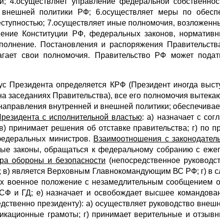
гии; 4.осуществляет управление федеральной собственно
и внешней политики РФ; 6.осуществляет меры по обесп
реступностью; 7.осуществляет иные полномочия, возложенн
ение Конституции РФ, федеральных законов, норматив
сполнение. Постановления и распоряжения Правительст
ает свои полномочия. Правительство РФ может подать 
ус Президента определяется КРФ (Президент иногда выступ
 на заседаниях Правительства), все его полномочия вытекаю
направления внутренней и внешней политики; обеспечивае
резидента с исполнительной властью
: а) назначает с со
 в) принимает решения об отставке правительства; г) по 
 федеральных министров.
Взаимоотношения с законодател
ые законы, обращаться к федеральному собранию с еже
ра обороны и безопасности
(непосредственное руководст
; в) является Верховным Главнокомандующим ВС РФ; г) в с
ях военное положение с незамедлительным сообщением об
СФ и ГД; е) назначает и освобождает высшее командован
ственно президенту): а) осуществляет руководство внешн
икационные грамоты; г) принимает верительные и отзывн