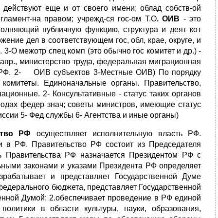
, действуют еще и от своего имени; облад собств-ой
егламент-на правом; учрежд-ся гос-ом Т.О
. ОИВ
- это
полняющий публичную функцию, структура и деят кот
ожение дел в соответствующем гос, обл, крае, округе, и
3-О межотр спец комп (это обычно гос комитет и др.) -
пр., министерство труда, федеральная миграционная
сю РФ. 2- ОИВ субъектов 3-Местные ОИВ) По порядку
 комитеты. Единоначальные органы. Правительство,
национные. 2- Консультативные - статус таких органов
родах федер знач; советы министров, имеющие статус
иссии 5- Фед службы 6- Агентства и иные органы)
ство РФ
осуществляет исполнительную власть РФ.
и в РФ. Правительство РФ состоит из Председателя
ь Правительства РФ назначается Президентом РФ с
ьными законами и указами Президента РФ определяет
азрабатывает и представляет Государственной Думе
федерального бюджета, представляет Государственной
енной Думой; 2.обеспечивает проведение в РФ единой
политики в области культуры, науки, образования,