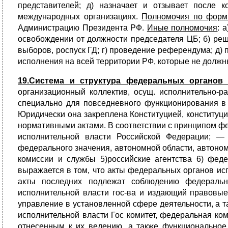
представителей; д) назначает и отзывает после 
международных организациях.
Полномочия по форм
Администрацию Президента РФ.
Иные полномочия
: 
освобождении от должности председателя ЦБ; б) реш
выборов, роспуск ГД; г) проведение референдума; д)
исполнения на всей территории РФ, которые не долж
19.Система и структура федеральных органов 
организационный коллектив, осущ. исполнительно-р
специально для повседневного функционирования в 
Юридически она закреплена Конституцией, конституц
нормативными актами. В соответствии с принципом ф
исполнительной власти Российской Федерации; — 
федерального значения, автономной области, автономн
комиссии и службы 5)российские агентства 6) фед
выражается в том, что акты федеральных органов ис
акты последних подлежат соблюдению федеральн
исполнительной власти гос-ва и издающий правовые
управление в установленной сфере деятельности, а 
исполнительной власти Гос комитет, федеральная ко
отнесенным к их ведению, а также функциональное