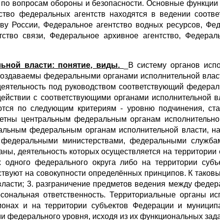
по вопросам обороны и безопасности. Основные функции 
тво федеральных агентств находятся в ведении соотв
у России, Федеральное агентство водных ресурсов, Фед
тство связи, Федеральное архивное агентство, Федерал
ьной власти: понятие, виды.
_В систему органов исп
я создаваемы федеральными органами исполнительной влас
еятельность под руководством соответствующий федераль
действии с соответствующими органами исполнительной вл
тся по следующим критериям - уровню подчинения, ста
четны центральным федеральным органам исполнительно
ральным федеральным органам исполнительной власти, на
 федеральными министерствами, федеральными служба
ны, деятельность которых осуществляется на территории о
х одного федерального округа либо на территории суб
вуют на совокупности определённых принципов. К таковым
 власти; 3. разграничение предметов ведения между феде
рсональная ответственность. Территориальные органы и
онах и на территории субъектов Федерации и муницип
 федерального уровня, исходя из их функциональных зада