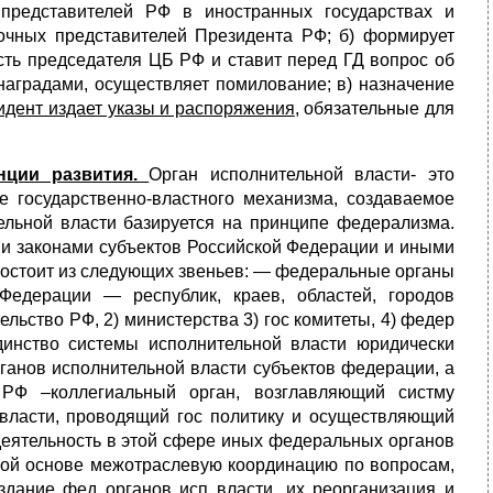
 представителей РФ в иностранных государствах и
мочных представителей Президента РФ; б) формирует
ость председателя ЦБ РФ и ставит перед ГД вопрос об
наградами, осуществляет помилование; в) назначение
идент издает указы и распоряжения
, обязательные для
енции развития.
Орган исполнительной власти- это
е государственно-властного механизма, создаваемое
ельной власти базируется на принципе федерализма.
 и законами субъектов Российской Федерации и иными
состоит из следующих звеньев: — федеральные органы
Федерации — республик, краев, областей, городов
льство РФ, 2) министерства 3) гос комитеты, 4) федер
динство системы исполнительной власти юридически
ганов исполнительной власти субъектов федерации, а
РФ –коллегиальный орган, возглавляющий систму
 власти, проводящий гос политику и осуществляющий
деятельность в этой сфере иных федеральных органов
ьной основе межотраслевую координацию по вопросам,
дание фед органов исп власти, их реорганизация и