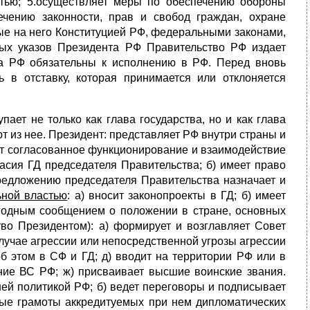
стью; 5.осуществляет меры по обеспечению обороны
ечению законности, прав и свобод граждан, охране
ые на него Конституцией РФ, федеральными законами,
ных указов Президента РФ Правительство РФ издает
ва РФ обязательны к исполнению в РФ. Перед вновь
в отставку, которая принимается или отклоняется
ает не только как глава государства, но и как глава
т из нее. Президент: представляет РФ внутри страны и
т согласованное функционирование и взаимодействие
гласия ГД председателя Правительства; б) имеет право
предложению председателя Правительства назначает и
ьной властью
: а) вносит законопроекты в ГД; б) имеет
годным сообщением о положении в стране, основных
во Президентом): а) формирует и возглавляет Совет
лучае агрессии или непосредственной угрозы агрессии
 этом в СФ и ГД; д) вводит на территории РФ или в
ие ВС РФ; ж) присваивает высшие воинские звания.
ей политикой РФ; б) ведет переговоры и подписывает
ые грамоты аккредитуемых при нем дипломатических