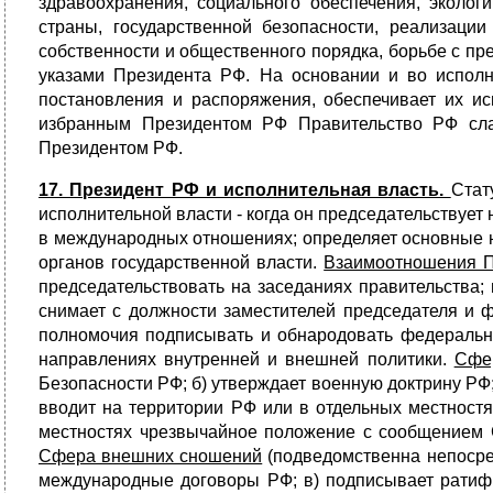
здравоохранения, социального обеспечения, эколо
страны, государственной безопасности, реализаци
собственности и общественного порядка, борьбе с п
указами Президента РФ. На основании и во исполн
постановления и распоряжения, обеспечивает их и
избранным Президентом РФ Правительство РФ слаг
Президентом РФ.
17. Президент РФ и исполнительная власть.
Стат
исполнительной власти - когда он председательствует
в международных отношениях; определяет основные 
органов государственной власти.
Взаимоотношения П
председательствовать на заседаниях правительства;
снимает с должности заместителей председателя и
полномочия подписывать и обнародовать федеральн
направлениях внутренней и внешней политики.
Сфе
Безопасности РФ; б) утверждает военную доктрину РФ
вводит на территории РФ или в отдельных местност
местностях чрезвычайное положение с сообщением 
Сфера внешних сношений
(подведомственна непосред
международные договоры РФ; в) подписывает ратиф