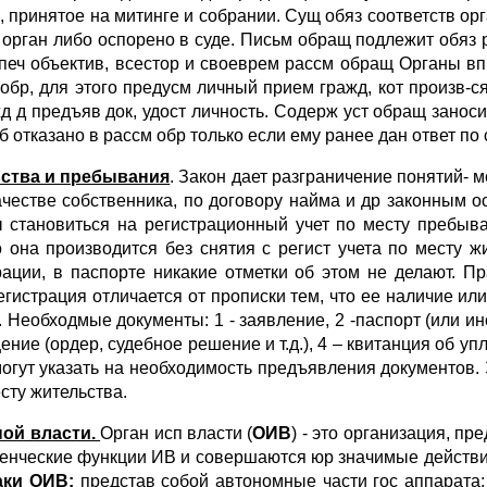
, принятое на митинге и собрании. Сущ обяз соответств ор
ган либо оспорено в суде. Письм обращ подлежит обяз рег
беспеч объектив, всестор и своеврем рассм обращ Органы в
ое обр, для этого предусм личный прием гражд, кот произв-
 д предъяв док, удост личность. Содерж уст обращ заноси
 б отказано в рассм обр только если ему ранее дан ответ по 
ьства и пребывания
. Закон дает разграничение понятий- 
честве собственника, по договору найма и др законным 
 становиться на регистрационный учет по месту пребыван
о она производится без снятия с регист учета по месту ж
рации, в паспорте никакие отметки об этом не делают. 
егистрация отличается от прописки тем, что ее наличие ил
. Необходмые документы: 1 - заявление, 2 -паспорт (или ино
е (ордер, судебное решение и т.д.), 4 – квитанция об уп
огут указать на необходимость предъявления документов. З
есту жительства.
ной власти.
Орган исп власти (
ОИВ
) - это организация, п
ленческие функции ИВ и совершаются юр значимые действи
аки ОИВ:
представ собой автономные части гос аппарата; 