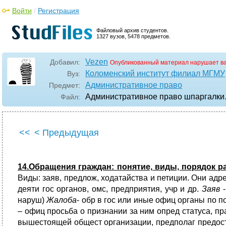
Войти
/
Регистрация
Файловый архив студентов.
1327 вузов, 5478 предметов.
Vezen
Добавил:
Опубликованный материал нарушает в
Коломенский институт филиал МГМУ
Вуз:
Административное право
Предмет:
Административное право шпаргалки
Файл:
<<
< Предыдущая
14.Обращения граждан: понятие, виды, порядок 
Виды: заяв, предлож, ходатайства и петиции. Они ад
деяти гос органов, омс, предприятия, учр и др.
Заяв
-
наруш)
Жалоба
- обр в гос или иные офиц органы по 
– офиц просьба о признании за ним опред статуса, пра
вышестоящей общест организации, предполаг предост с