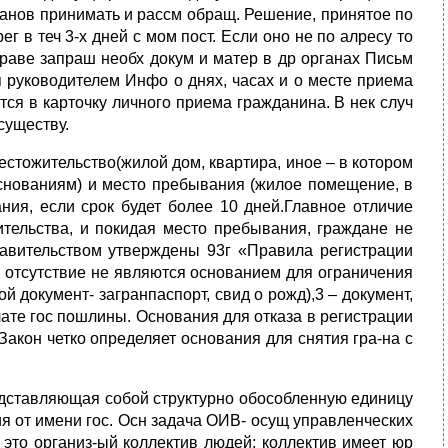
ганов принимать и рассм обращ. Решение, принятое по
 в теч 3-х дней с мом пост. Если оно не по алресу то
праве запраш необх докум и матер в др органах Письм
ся руководителем Инфо о днях, часах и о месте приема
тся в карточку личного приема гражданина. В нек случ
существу.
местожительство(жилой дом, квартира, иное – в котором
основаниям) и место пребывания (жилое помещение, в
ия, если срок будет более 10 дней.Главное отличие
ительства, и покидая место пребывания, граждане не
Правительством утверждены 93г «Правила регистрации
и отсутствие не являются основанием для ограничения
й документ- загранпаспорт, свид о рожд),3 – документ,
лате гос пошлины. Основания для отказа в регистрации
акон четко определяет основания для снятия гра-на с
редставляющая собой структурно обособленную единицу
я от имени гос. Осн задача ОИВ- осущ управленческих
это организ-ый коллектив людей; коллектив имеет юр