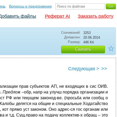
язь
Вопросы и предложения
Добавить файлы
Реферат AI
Заказать работу
Скачиваний:
3253
Добавлен:
20.06.2014
Размер:
446 Кб
☆
Скачать
Следующая >
>>
ализации прав субъектов АП, не входящих в сис ОИВ.
я.
Предлож
–обр, напр на улучш порядка организации и
нст РФ или текущем законод-ве. (просьба или сообщ о
. Жалобы делятся на общие и специальные Ходатайство
, кот прямо уст законом. Оно адрес-ся гос органам или
 и т.д. Сущ.право на подачу коллектив-х обращ -- это