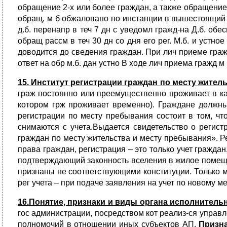
обращение 2-х или более граждан, а также обращение
обращ, м б обжаловано по инстанции в вышестоящий ор
д.б. перенапр в теч 7 дн с уведомл гражд-на Д.б. о
обращ рассм в теч 30 дн со дня его рег. М.б. и устн
доводится до сведения граждан. При лич приеме гражд
ответ на обр м.б. дан устно В ходе лич приема гражд м
15. Институт регистрации граждан по месту жител
граж постоянно или преемущественно проживает в ка
котором грж проживает временно). Граждане должны
регистрации по месту пребывания состоит в том, чт
снимаются с учета.Выдается свидетельство о регист
граждан по месту жительства и месту пребывания». Р
права граждан, регистрация – это только учет граждан
подтверждающий законность вселения в жилое помещени
признаны не соответствующими конституции. Только м
рег учета – при подаче заявления на учет по новому м
16.Понятие, признаки и виды органа исполнитель
гос администрации, посредством кот реализ-ся управ
полномочий в отношении иных субъектов АП.
Призн