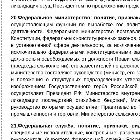
ликвидация осущ Президентом по предложению председ
20.Федеральное министерство: понятие, признак
осуществляющим функции по выработке гос полит
деятельности. Федеральное министерство возглавл
Конституции, федеральных конституционных законов,
в установленной сфере деятельности, за исключени
исключительно федеральными конституционными зак
должность и освобождаемых от должности Правитель
(председатель коллегии), его заместителей по должно
министерства составляют руководство (министр, его з
и положения о структурных подразделениях утвер
изображением Государственного герба Российской
осуществляет Президент РФ: Министерство внутре
ликвидации последствий стихийных бедствий, Мин
руководство которыми осуществляет Правительство 
промышленности и торговли, Министерство сельского 
21.Федеральная служба: понятие, признаки, ви
специальные исполнительные, контрольные, разреши
руководитель (директор) федеральной службы Росс