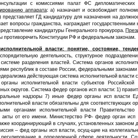
консультации с комиссиями палат ФС дипломатических
ированию аппарата
: а) назначает и освобождает полно
а) представляет ГД кандидатуру для назначения на должн
ает вопросы гражданства, награждает государственными 
 представление кандидатуры Генерального прокурора.
През
ны противоречить Конституции РФ и федеральным законам.
исполнительной власти: понятие, состояние, тенд
аспорядительную деятельность, структурное подразделени
системе разделения властей. Система органов исполнит
иями республик в составе России, федеральными законами
едерализма действующая система исполнительной власти 
органы исполнительной власти субъектов Российской 
ых округов. Система федер органов исп власти: 1) правите
еральные надзоры 7) иные федер органы исп власти Е
полнительной власти обязательны для соответствующих ор
ыми органами исполнительной власти Правительство 
 акты от его имени. Министерство РФ- федер орган исп
также координирующий в случаях, установленных законом 
миссия – фед органы исп власти, осущ-щие на коллегиал
 регулирование в определенной сфере деятельности. Соз