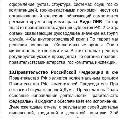
оформление (устав, структура, система); осущ гос 
компетенцией, гос-но-властными полномоч; несут отв
организованный коллектив, образующий самостоятел
регламентируется нормами права.
Виды ОИВ
: По ха
тд., Это правительство, адм-ция субъектов РФ. 2-О от
органы оказывающие руководящее значение на групп
служба. 4-Оы внутриотраслевой комп.) По террит м
решения вопросов : (Коллегиальные органы. Они о
министерства и гос комитеты. В этих органах реш при
регулируется указом президента) По организ правов
правительств; министерства, гос комитеты, инспекции,
18.Правительство Российской Федерации в си
Правительство РФ является коллегиальным органом
Правительства РФ, заместителей Председателя Пр
согласия Государственной Думы. Председатель Прав
основные направления деятельности Правительства
федеральный бюджет и обеспечивает его исполнение,
Думе ежегодные отчеты о результатах своей деятель
финансовой, кредитной и денежной политики; 3.об