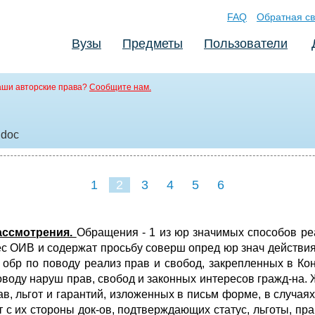
FAQ
Обратная св
Вузы
Предметы
Пользователи
аши авторские права?
Сообщите нам.
.doc
1
2
3
4
5
6
рассмотрения.
Обращения - 1 из юр значимых способов ре
рес ОИВ и содержат просьбу соверш опред юр знач действи
 обр по поводу реализ прав и свобод, закрепленных в Ко
поводу наруш прав, свобод и законных интересов гражд-на
в, льгот и гарантий, изложенных в письм форме, в случаях
 их стороны док-ов, подтверждающих статус, льготы, права