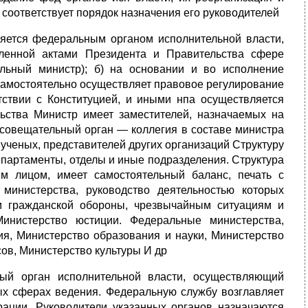
соответствует порядок назначения его руководителей
ляется федеральным органом исполнительной власти,
ленной актами Президента и Правительства сфере
альный министр); б) на основании и во исполнение
самостоятельно осуществляет правовое регулирование
тствии с Конституцией, и иными нпа осуществляется
ьства Министр имеет заместителей, назначаемых на
совещательный орган — коллегия в составе министра
 ученых, представителей других организаций Структуру
департаменты, отделы и иные подразделения. Структура
м лицом, имеет самостоятельный баланс, печать с
министерства, руководство деятельностью которых
м гражданской обороны, чрезвычайным ситуациям и
Министерство юстиции. Федеральные министерства,
я, Министерство образования и науки, Министерство
ов, Министерство культуры И др
ый орган исполнительной власти, осуществляющий
ых сферах ведения. Федеральную службу возглавляет
ации. Руководители указанных органов назначаются