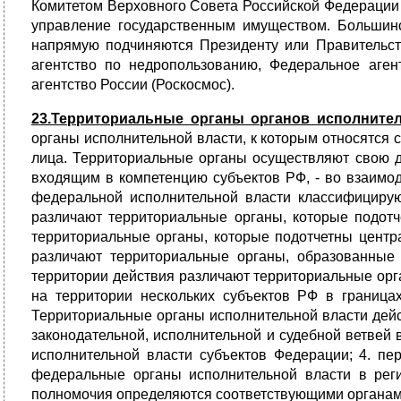
Комитетом Верховного Совета Российской Федерации 
управление государственным имуществом. Большинс
напрямую подчиняются Президенту или Правительств
агентство по недропользованию, Федеральное аген
агентство России (Роскосмос).
23.Территориальные органы органов исполнител
органы исполнительной власти, к которым относятс
лица. Территориальные органы осуществляют свою д
входящим в компетенцию субъектов РФ, - во взаимо
федеральной исполнительной власти классифицирую
различают территориальные органы, которые подот
территориальные органы, которые подотчетны цент
различают территориальные органы, образованные
территории действия различают территориальные орга
на территории нескольких субъектов РФ в граница
Территориальные органы исполнительной власти дейст
законодательной, исполнительной и судебной ветвей
исполнительной власти субъектов Федерации; 4. пе
федеральные органы исполнительной власти в реги
полномочия определяются соответствующими органами