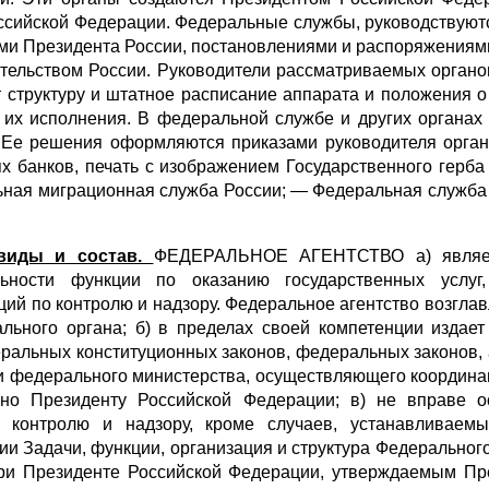
ссийской Федерации. Федеральные службы, руководствуют
ями Президента России, постановлениями и распоряжениям
тельством России. Руководители рассматриваемых органо
 структуру и штатное расписание аппарата и положения о
ь их исполнения. В федеральной службе и других органа
. Ее решения оформляются приказами руководителя орга
х банков, печать с изображением Государственного герб
льная миграционная служба России; — Федеральная служба
 виды и состав.
ФЕДЕРАЛЬНОЕ АГЕНТСТВО а) являетс
ьности функции по оказанию государственных услуг
й по контролю и надзору. Федеральное агентство возглавл
ального органа; б) в пределах своей компетенции изда
ральных конституционных законов, федеральных законов, 
 федерального министерства, осуществляющего координац
но Президенту Российской Федерации; в) не вправе о
 контролю и надзору, кроме случаев, устанавливаем
и Задачи, функции, организация и структура Федерально
при Президенте Российской Федерации, утверждаемым Пр