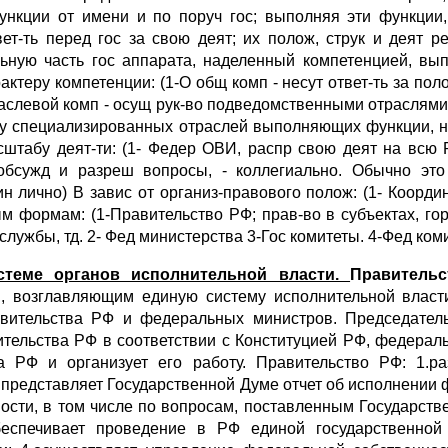
функции от имени и по поруч гос; выполняя эти функции
ет-ть перед гос за свою деят; их полож, струк и деят р
ьную часть гос аппарата, наделенный компетенцией, вы
рактеру компетенции: (1-О общ комп - несут ответ-ть за пол
раслевой комп - осущ рук-во подведомственными отраслями. 
у специализированных отраслей выполняющих функции, на
асштабу деят-ти: (1- Федер ОВИ, распр свою деят на в
бсужд и разреш вопросы, - коллегиально. Обычно это
н лично) В завис от организ-правового полож: (1- Коорди
ым формам: (1-Правительство РФ; прав-во в субъектах, го
 службы, тд. 2- Фед министерства 3-Гос комитеты. 4-Фед ком
стеме органов исполнительной власти.
Правитель
, возглавляющим единую систему исполнительной власт
авительства РФ и федеральных министров. Председател
ительства РФ в соответствии с Конституцией РФ, федерал
 РФ и организует его работу. Правительство РФ: 1.р
 представляет Государственной Думе отчет об исполнении 
ности, в том числе по вопросам, поставленным Государств
еспечивает проведение в РФ единой государственной 