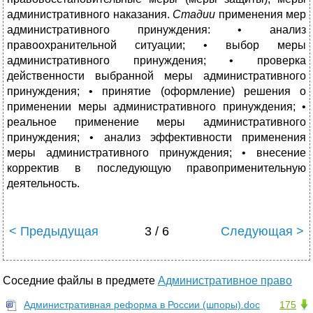
административного наказания.
Стадии
применения мер
административного принуждения: • анализ
правоохранительной ситуации; • выбор меры
административного принуждения; • проверка
действенности выбранной меры административного
принуждения; • принятие (оформление) решения о
применении меры административного принуждения; •
реальное применение меры административного
принуждения; • анализ эффективности применения
меры административного принуждения; • внесение
корректив в последующую правоприменительную
деятельность.
< Предыдущая
3 / 6
Следующая >
Соседние файлы в предмете
Административное право
Административная реформа в России (шпоры).doc
175