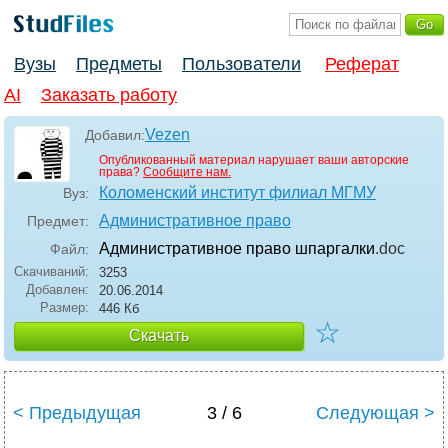
Вузы
Предметы
Пользователи
Реферат
AI
Заказать работу
Vezen
Добавил:
Опубликованный материал нарушает ваши авторские
права?
Сообщите нам.
Коломенский институт филиал МГМУ
Вуз:
Административное право
Предмет:
Административное право шпаргалки
.doc
Файл:
Скачиваний:
3253
Добавлен:
20.06.2014
Размер:
446 Кб
☆
Скачать
< Предыдущая
3 / 6
Следующая >