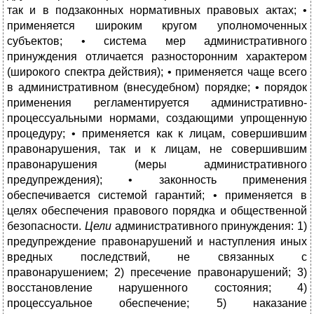
так и в подзаконных нормативных правовых актах; •
применяется широким кругом уполномоченных
субъектов; • система мер административного
принуждения отличается разносторонним характером
(широкого спектра действия); • применяется чаще всего
в административном (внесудебном) порядке; • порядок
применения регламентируется административно-
процессуальными нормами, создающими упрощенную
процедуру; • применяется как к лицам, совершившим
правонарушения, так и к лицам, не совершившим
правонарушения (меры административного
предупреждения); • законность применения
обеспечивается системой гарантий; • применяется в
целях обеспечения правового порядка и общественной
безопасности.
Цели
административного принуждения: 1)
предупреждение правонарушений и наступления иных
вредных последствий, не связанных с
правонарушением; 2) пресечение правонарушений; 3)
восстановление нарушенного состояния; 4)
процессуальное обеспечение; 5) наказание