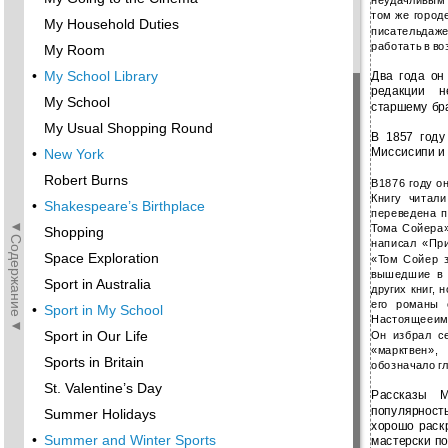
неудачливым 
том же город
My Household Duties
писательдаже
работать в во
My Room
•
My School Library
Два года он
редакции н
My School
старшему бра
My Usual Shopping Round
В 1857 году
Миссисипи и
•
New York
Robert Burns
В1876 году о
Книгу читал
•
Shakespeare’s Birthplace
переведена п
◄Содержание◄
Тома Сойера»
Shopping
написал «При
Space Exploration
«Том Сойер 
вышедшие в 
Sport in Australia
других книг,
его романы 
•
Sport in My School
Настоящееим
Sport in Our Life
Он избрал с
«марктвен»,
Sports in Britain
обозначало гл
St. Valentine’s Day
Рассказы М
популярнос
Summer Holidays
хорошо раск
•
Summer and Winter Sports
мастерски по