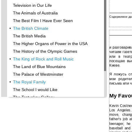
Television in Our Life
The Animals of Australia
Содержимое да
The Best Film I Have Ever Seen
•
The British Climate
The British Media
The Higher Organs of Power in the USA
и разговари
The History of the Olympic Games
читаем газет
или в теат
•
The King of Rock and Roll Music
посещаю выс
Киеве.
The Land of Blue Mountains
The Palace of Westminster
Я ложусь сп
мои родите
•
The Royal Family
письма или ч
The School I would Like
My Favou
The Tretyakov Gallery
The United States of America
Kevin Costne
Los Angeles.
Titanic
move, changi
father’s job 
•
Travelling
teenager, he
Washington
baseball and 