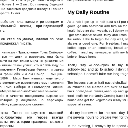
юристом. Семья редко жила в одном и
е более 1 — 2 лет. Вот почему будущий
 не закончил среднюю школу.Он пошел
My Daily Routine
зрасте 12 лет.
 работал печатником и репортером в
As a rule,I get up at half past six.I pu
ебольшой газеты, принадлежащей
gown, go into bathroom and turn on the
ту.
health is better than wealth, so I do my 
I get breakfast at seven–thirty and liste
 он стал лоцманом, плавая по реке
the radio. I like to begin the day well, 
 продолжал писать.
always a good one. For breakfast I us
boiled eggs or an omelette, bread an
н написал «Приключения Тома Сойера».
coffee; I read my newspaper with my la
и все — дети и взрослые, она была
before I leave home.
очти на все языки мира. «Приключения
Then,I say «Good–bye» to my mo
 имели такой успех, что в 1884 году он
school– bag and go to school.I don’t 
ключения Гекльберри Финна», и затем
school,so it doesn’t take me long to ge
за границей» и «Том Сойер — сыщик»,
1896 г. Марк Твен написал еще много
 но всемирную известность ему принесли
The lessons start at half past eight.Each
о Томе Сойере и Гекльберри Финне.
45 minutes.The classes are over at two
яМаркаТвенабылоСэмюэльКле–менс.
back home,have dinner,wash up and go
ебе в качестве псевдонима выражение
food–stuffs for the family.Coming back.I b
 которое у лоцманов на пароходах
house and get the vegetables ready for
убину в две морские сажени.
supper at seven.
арка Твена пользуются широкой
I do my homework for the next day. I
тью.Характеры его героев всегда
me several hours to prepare well for t
рыты, его истории правдивы, сюжеты
строены.
In the evening, I always try to spend 