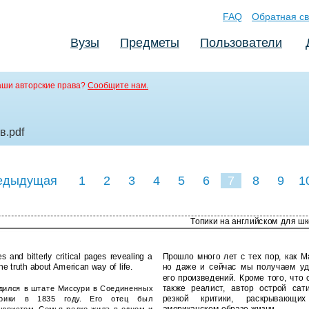
FAQ
Обратная св
Вузы
Предметы
Пользователи
аши авторские права?
Сообщите нам.
ов
.pdf
едыдущая
1
2
3
4
5
6
7
8
9
1
Топики на английском для ш
res and bitterly critical pages revealing a
Прошло много лет с тех пор, как М
he truth about American way of life.
но даже и сейчас мы получаем уд
его произведений. Кроме того, что 
также реалист, автор острой сат
дился в штате Миссури в Соединенных
резкой критики, раскрывающи
рики в 1835 году. Его отец был
американском образе жизни.