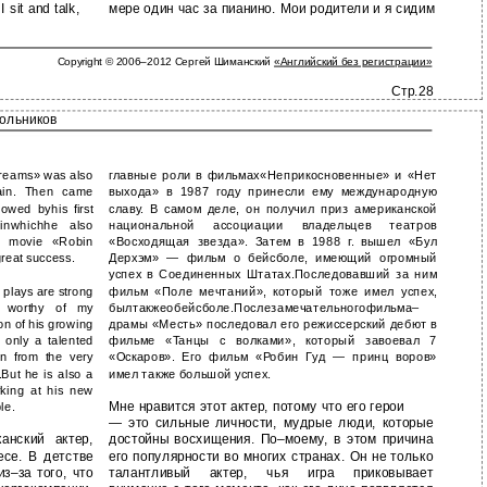
 sit and talk,
мере один час за пианино. Мои родители и я сидим
Copyright © 2006–2012 Сергей Шиманский
«Английский без регистрации»
Стр.28
кольников
 Dreams» was also
главные роли в фильмах«Неприкосновенные» и «Нет
ain. Then came
выхода» в 1987 году принесли ему международную
owed byhis first
славу. В самом деле, он получил приз американской
»inwhichhe also
национальной ассоциации владельцев театров
s movie «Robin
«Восходящая звезда». Затем в 1988 г. вышел «Бул
reat success.
Дерхэм» — фильм о бейсболе, имеющий огромный
успех в Соединенных Штатах.Последовавший за ним
e plays are strong
фильм «Поле мечтаний», который тоже имел успех,
e worthy of my
былтакжеобейсболе.Послезамечательногофильма–
son of his growing
драмы «Месть» последовал его режиссерский дебют в
t only a talented
фильме «Танцы с волками», который завоевал 7
on from the very
«Оскаров». Его фильм «Робин Гуд — принц воров»
But he is also a
имел также большой успех.
king at his new
Мне нравится этот актер, потому что его герои
le.
— это сильные личности, мудрые люди, которые
анский актер,
достойны восхищения. По–моему, в этом причина
се. В детстве
его популярности во многих странах. Он не только
з–за того, что
талантливый актер, чья игра приковывает