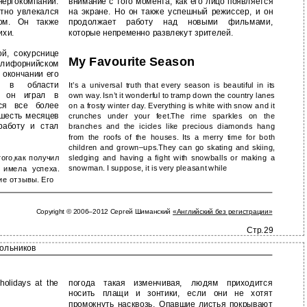
ергокомпании.
внимание с того момента, как его лицо появляется
стно увлекался
на экране. Но он также успешный режиссер, и он
лом. Он также
продолжает работу над новыми фильмами,
ихи.
которые непременно развлекут зрителей.
й, сокурснице
My Favourite Season
лифорнийском
 окончании его
а в области
It’s a universal truth that every season is beautiful in its
я он играл в
own way. Isn’t it wonderful to tramp down the country lanes
лся все более
on a frosty winter day. Everything is white with snow and it
 шесть месяцев
crunches under your feet.The rime sparkles on the
работу и стал
branches and the icicles like precious diamonds hang
from the roofs of the houses. Its a merry time for both
children and grown–ups.They can go skating and skiing,
ого,как получил
sledging and having a fight with snowballs or making a
snowman. I suppose, it is very pleasant while
 имела успеха.
е отзывы. Его
Copyright © 2006–2012 Сергей Шиманский
«Английский без регистрации»
Стр.29
кольников
olidays at the
погода такая изменчивая, людям приходится
носить плащи и зонтики, если они не хотят
промокнуть насквозь. Опавшие листья покрывают