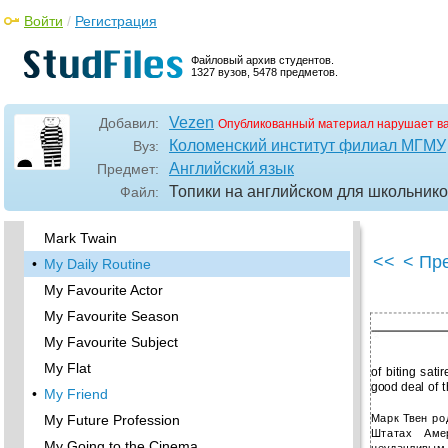
Elections in the USA
Войти
/
Регистрация
English Has no Equals!
Forming a Government. The Cabinet
Файловый архив студентов.
1327 вузов, 5478 предметов.
•
Great Britain
Jack London
Vezen
Добавил:
Опубликованный материал нарушает в
Jerome K. Jerome
Коломенский институт филиал МГМУ
Вуз:
•
Lewis Carroll
Английский язык
Предмет:
Libraries
Топики на английском для школьник
Файл:
London
Mark Twain
<<
< Пр
•
My Daily Routine
My Favourite Actor
My Favourite Season
My Favourite Subject
My Flat
of biting sati
good deal of t
•
My Friend
Марк Твен ро
My Future Profession
Штатах Аме
My Going to the Cinema