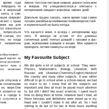
е время года
землю толстым пестрым ковром, дороги скользкие
 побродить по
и мокрые. На улицахмноголуж,и опятьвсе с
ам в морозный
нетерпением ожидают морозных зимних дней.
снега, и снег
евьев сверкает
Довольно трудно сказать, какое время года самое
свисают с крыш
лучшее,какойбыскучнойиненастнойилипрелестной
ремя как для
и изумительной ни была погода.
гут покататься
, побросаться
Что касается меня, я всегда с нетерпением жду
Я считаю, что
лето. Я никогда не устаю от его длинных
тно, но когда
солнечных дней, теплых дождей с грозами и фа–
т неприятное
дом, жужжанием комаров и мошек. Мне нравится
проводить летние каникулы на море.
азбрызгивают
My Favourite Subject
ждый ворчит на
ветер разгоняет
We did quite a lot of subjects at school. They were:
светит ярко в
Physics, Mathematics, Biology, Literature, both
рез несколько
Russian and Ukrainian,Chemistry,English,Historyof
this country and many other subjects. It was rather
ля отпусков и
difficult to go to school when a school–leaver, we had
ми солнечными
so much to do. I know that all the subjects are
 на море.Они
important and they all must be payed much attention
и катаются на
to, but still I didn’t like exact sciences. I spent much
ся в городе в
time on doing them at home. However hard I tried, all
е сутулятся и
those formulas and definitions were mixed up in my
тени.
head and I couldn’t make it out after all. So I had
nothing to do but sit for two or three hours swotting