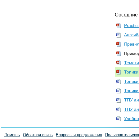
Соседние
Practic
Англий
Правил
Пример
Темати
Топики
Топики
Топики
ТПУ ан
ТПУ ан
Учебно
Помощь
Обратная связь
Вопросы и предложения
Пользовательско