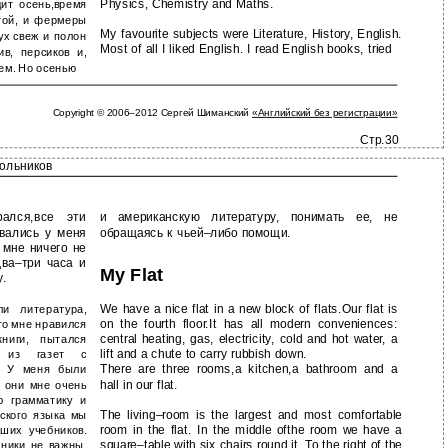
Physics, Chemistry and Maths.
ит осень,время
той, и фермеры
My favourite subjects were Literature, History, English.
ух свеж и полон
Most of all I liked English. I read English books, tried
в, персиков и,
ем. Но осенью
Copyright © 2006–2012 Сергей Шиманский
«Английский без регистрации»
Стр.30
кольников
ался,все эти
и американскую литературу, понимать ее, не
вались у меня
обращаясь к чьей–либо помощи.
 мне ничего не
два–три часа и
My Flat
у.
We have a nice flat in a new block of flats.Our flat is
и литература,
on the fourth floor.It has all modern conveniences:
го мне нравился
central heating, gas, electricity, cold and hot water, a
книги, пытался
lift and a chute to carry rubbish down.
ы из газет с
There are three rooms,a kitchen,a bathroom and a
т. У меня были
hall in our flat.
и они мне очень
ю грамматику и
The living–room is the largest and most comfortable
ского языка мы
room in the flat. In the middle ofthe room we have a
ших учебников.
square–table with six chairs round it. To the right of the
ники не важны.