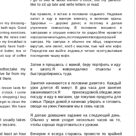
like to sit up late and write letters or read.
Как правило, я встаю в половине седьмого. Надеваю
халат и иду в ванную комнату, и включаю краны.
t on my dressing–
Здоровье — дороже денег, и поэтому я делаю
 bath taps. Good
утреннюю гимнастику. В половине восьмого я
morning exercises.
завтракаю и слушаю новости по радио.Мне нравится
n to the news over
хорошоначинатьдень,поэтомууменявсегдахороший
so my breakfast is
завтрак. На завтрак я обычно ем яйца, сваренные
ually have hard–
вкрутую, или омлет, хлеб с маслом, пью чай или кофе.
d butter, tea or
Передтем как выйти издома,я читаю газету,выпиваю
st cup of coffee
последнюю чашку кофе.
Затем я прощаюсь с мамой, беру портфель и иду
ther,take my
в школу.Я живунедалеко отшколы и
live far from my
быстродобираюсь туда.
t there.
Занятия начинаются в половине девятого. Каждый
урок длится 45 минут. В два часа дня занятия
 lesson lasts for
заканчиваются.Я прихожудомой,обедаю,мою
 o’clock. I come
посуду и иду в магазин, где покупаю продукты для
 shopping.I buy
семьи. Придя домой,я начинаю убирать и готовить
egin to clean the
овощи на ужин.Ужинаем мы в семь часов.
 supper. We have
Я делаю домашнее задание на следующий день.
t usually takes
Обычно у меня уходит несколько часов на то,
he lessons.
чтобы хорошо подготовиться к урокам.
at least an hour
Вечером я всегда стараюсь провести по крайней