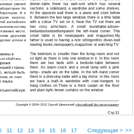
dinner–table there isa wall–unit which has several
зыковые умения
sections: a sideboard, a wardrobe and some shelves.
лаборатории. Но
At the opposite wall there is a piano and stool before
боратории. И я
it. Between the two large windows there is a little table
ушая кассеты,
with a colour TV set on it. Near the TV set there are
лей английского
two cosy armchairs. A small roundtable.adivan–
ошением,потому
bedandastandardlamparein the left–hand corner. This
уязвимое место.
small table is for newspapers and magazines.My
моими друзьями
father is used to having a rest sittingonthis divan–bed
 делаю успехи в
reading books,newspapers,magazines or watching TV.
The bedroom is smaller than the living–room and not
замены в
so light as there is only one window in it. In this room
льзя обойтись
there are two beds with a bedside–table between
ирения
them. An alarm–clock and a small lamp with a pink
 нашей страны
lamp– shade are on the table. In the left–hand corner
о, нельзя быть
there is a dressing–table with a big mirror. In this room
ком, не зная
we have a built–in wardrobe with coat–hangers to
о языка.
hang clothes on.There is a thick carpet on the floor
and plain light–brown curtains on the window.
атьанглийскую
Copyright © 2006–2012 Сергей Шиманский
«Английский без регистрации»
Стр.31
0
11
12
13
14
15
16
17
Следующая >
>>