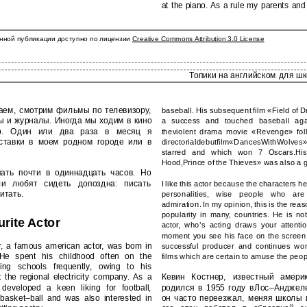
at the piano. As a rule my parents and I
нной публикации доступно по лицензии
Creative Commons Attribution 3.0 License
Топики на английском для ш
ваем, смотрим фильмы по телевизору,
baseball. His subsequent film «Field of
ы и журналы. Иногда мы ходим в кино
a success and touched baseball ag
р. Один или два раза в месяц я
theviolent drama movie «Revenge» foll
тавки в моем родном городе или в
directorialdebutfilm«DancesWithWolves
starred and which won 7 Oscars.Hi
Hood,Prince of the Thieves» was also a g
ать почти в одиннадцать часов. Но
ли любят сидеть допоздна: писать
I like this actor because the characters h
итать.
personalities, wise people who ar
admiration. In my opinion, this is the rea
popularity in many, countries. He is no
rite Actor
actor, who’s acting draws your attenti
moment you see his face on the screen.
r, a famous american actor, was bom in
successful producer and continues wor
He spent his childhood often on the
films which are certain to amuse the peop
ng schools frequently, owing to his
at the regional electricity company. As a
Кевин Костнер, известный америк
 developed a keen liking for football,
родился в 1955 году вЛос–Анджеле
basket–ball and was also interested in
он часто переезжал, меняя школы и