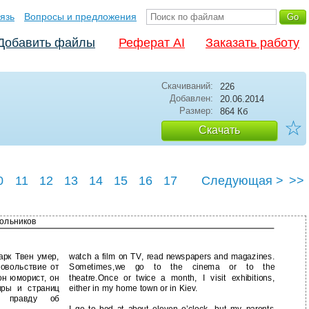
язь
Вопросы и предложения
Добавить файлы
Реферат AI
Заказать работу
Скачиваний:
226
Добавлен:
20.06.2014
Размер:
864 Кб
☆
Скачать
0
11
12
13
14
15
16
17
Следующая >
>>
кольников
арк Твен умер,
watch a film on TV, read newspapers and magazines.
овольствие от
Sometimes,we go to the cinema or to the
он юморист, он
theatre.Once or twice a month, I visit exhibitions,
иры и страниц
either in my home town or in Kiev.
х правду об
I go to bed at about eleven o’clock, but my parents