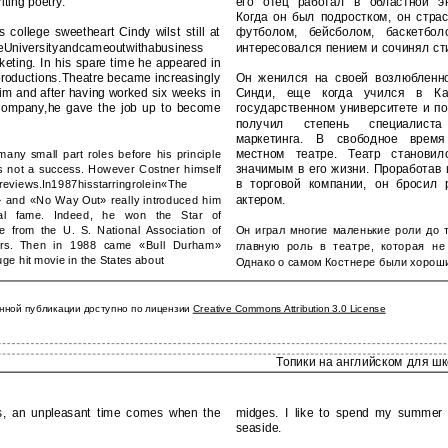
iting poetry.
его отец работал в областной эн
Когда он был подростком, он стра
s college sweetheart Cindy wilst still at
футболом, бейсболом, баскетбо
teUniversityandcameoutwithabusiness
интересовался пением и сочинял ст
keting. In his spare time he appeared in
 productions.Theatre became increasingly
Он женился на своей возлюбленно
him and after having worked six weeks in
Синди, еще когда учился в Ка
company,he gave the job up to become
государственном университете и по
получил степень специалист
маркетинга. В свободное врем
местном театре. Театр станови
any small part roles before his principle
значимым в его жизни. Проработав
s not a success. However Costner himself
в торговой компании, он бросил 
eviews.In1987hisstarringrolein«The
актером.
 and «No Way Out» really introduced him
onal fame. Indeed, he won the Star of
e from the U. S. National Association of
Он играл многие маленькие роли до т
rs. Then in 1988 came «Bull Durham»
главную роль в театре, которая не
ge hit movie in the States about
Однако о самом Костнере были хороши
нной публикации доступно по лицензии
Creative Commons Attribution 3.0 License
Топики на английском для ш
sts, an unpleasant time comes when the
midges. I like to spend my summer h
seaside.