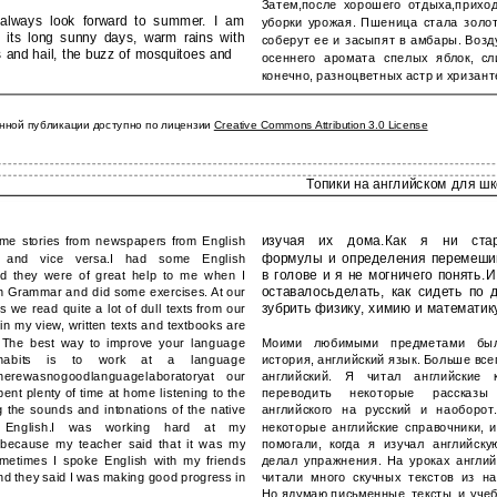
Затем,после хорошего отдыха,приход
always look forward to summer. I am
уборки урожая. Пшеница стала золо
f its long sunny days, warm rains with
соберут ее и засыпят в амбары. Возд
 and hail, the buzz of mosquitoes and
осеннего аромата спелых яблок, сли
конечно, разноцветных астр и хризант
нной публикации доступно по лицензии
Creative Commons Attribution 3.0 License
Топики на английском для ш
изучая их дома.Как я ни стар
some stories from newspapers from English
формулы и определения перемеши
n and vice versa.I had some English
в голове и я не могничего понять.И
d they were of great help to me when I
оставалосьделать, как сидеть по 
sh Grammar and did some exercises. At our
зубрить физику, химию и математик
s we read quite a lot of dull texts from our
 in my view, written texts and textbooks are
. The best way to improve your language
Моими любимыми предметами был
 habits is to work at a language
история, английский язык. Больше все
ttherewasnogoodlanguagelaboratoryat our
английский. Я читал английские 
pent plenty of time at home listening to the
переводить некоторые рассказ
ng the sounds and intonations of the native
английского на русский и наоборо
 English.I was working hard at my
некоторые английские справочники, 
 because my teacher said that it was my
помогали, когда я изучал английску
metimes I spoke English with my friends
делал упражнения. На уроках англий
and they said I was making good progress in
читали много скучных текстов из на
Но,ядумаю,письменные тексты и учеб