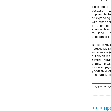
I decided to 
because I w
impossible t
of expanding 
with other co
be a learned 
know at least
to read Eng
understand it 
В школе мы и
предметы, ка
литература (к
английский я
другие. Когд
учиться в шк
что все пре
уделять мног
нравились то
Содержимое да
<<
< Пр