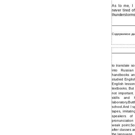
As to me, I 
never tired o
thunderstorms
Содержимое да
to translate 
into Russia
handbooks an
studied Engli
English lesson
textbooks. But
not important
skills and
laboratory.Bu
school.And I s
tapes, imitati
speakers of
pronunciation
weak point.So
after classes 
the language.