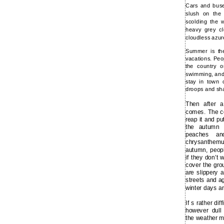
Cars and buse
slush on the
scolding the 
heavy grey cl
cloudless azur
Summer is the
vacations. Peo
the country 
swimming, and 
stay in town 
droops and sha
Then after 
comes. The co
reap it and put
the autumn 
peaches an
chrysanthemum
autumn, peopl
if they don’t
cover the gro
are slippery 
streets and ag
winter days 
If s rather di
however dull
the weather m