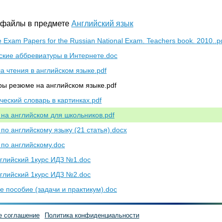
 файлы в предмете
Английский язык
e Exam Papers for the Russian National Exam. Teachers book. 2010..p
ские аббревиатуры в Интернете.doc
а чтения в английском языке.pdf
ы резюме на английском языке.pdf
ческий словарь в картинках.pdf
 на английском для школьников.pdf
 по английскому языку (21 статья).docx
 по английскому.doc
глийский 1курс ИДЗ №1.doc
глийский 1курс ИДЗ №2.doc
е пособие (задачи и практикум).doc
е соглашение
Политика конфиденциальности