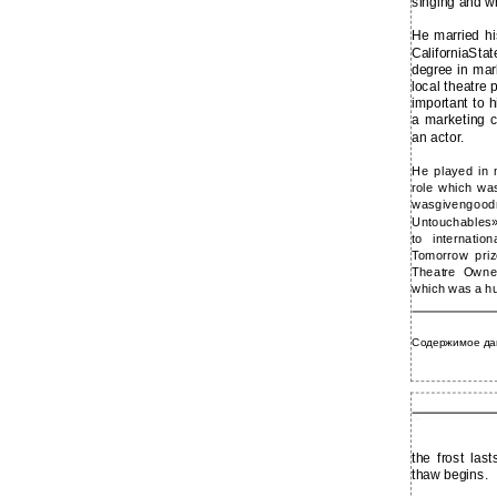
singing and wr
William Shakespeare
He married hi
CaliforniaSta
degree in mar
local theatre
important to 
a marketing 
an actor.
He played in m
role which wa
wasgivengoodr
Untouchables»
to internati
Tomorrow priz
Theatre Owne
which was a hu
Содержимое да
the frost la
thaw begins.