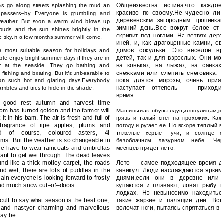
Общеизвестна истина,что каждо
s go along streets splashing the mud an
красиво по–своему.Не чудесно ли
 passers–by. Everyone is grumbling and
деревенским загородным тропинк
weather. But soon a warm wind blows up
зимний день.Все вокруг белое от 
ouds and the sun shines brightly in the
скрипит под ногами. На ветвях дер
e sky.In a few months summer will come.
иней, и, как драгоценные камни, 
домов сосульки. Это веселое в
 most suitable season for holidays and
детей, так и для взрослых. Они мо
ple enjoy bright summer days if they are in
на коньках, на лыжах, на санках
or at the seaside. They go bathing and
снежками или слепить снеговика. 
fishing and boating. But it’s unbearable to
пока длятся морозы, очень прия
on such hot and glaring days.Everybody
наступает оттепель — приходи
mbles and tries to hide in the shade.
время.
a good rest autumn and harvest time
m has turned golden and the farmer will
Машиныиавтобусы,едущиепоулицам,р
 it in his bam. The air is fresh and full of
грязь и талый снег на прохожих. Ка
fragrance of ripe apples, plums and
погоду и ругает ее. Но вскоре теплый 
d of course, coloured asters, 4I
тяжелые серые тучи, и солнце 
s. But the weather is so changeable in
безоблачном лазурном небе. Че
e have to wear raincoats and umbrellas
месяцев придет лето.
 want to get wet through. The dead leaves
und like a thick motley carpet, the roads
Лето — самое подходящее время д
and wet, there are lots of puddles in the
каникул. Люди наслаждаются ярки
ain everyone is looking forward to frosty
днями,если они в деревне или
and much snow out–of–doors.
купаются и плавают, ловят рыбу 
лодках. Но невыносимо находить
fficult to say what season is the best one,
такие жаркие и палящие дни. Вс
 and nastyor charming and marvellous
волочат ноги, пытаясь спрятаться в 
ay be.