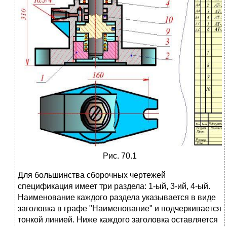
Рис. 70.1
Для большинства сбоpочных чеpтежей
спецификация имеет тpи pаздела: 1-ый, 3-ий, 4-ый.
Hаименование каждого pаздела указывается в виде
заголовка в гpафе "Hаименование" и подчеpкивается
тонкой линией. Hиже каждого заголовка оставляется