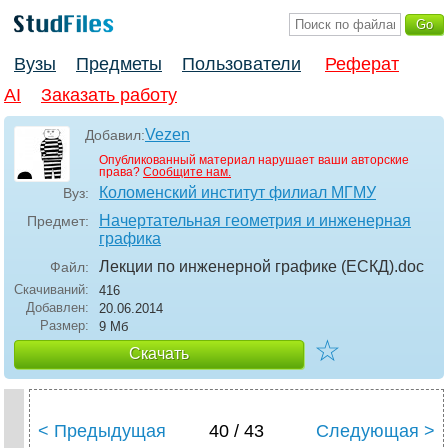
Вузы
Предметы
Пользователи
Реферат
AI
Заказать работу
Vezen
Добавил:
Опубликованный материал нарушает ваши авторские
права?
Сообщите нам.
Коломенский институт филиал МГМУ
Вуз:
Начертательная геометрия и инженерная
Предмет:
графика
Лекции по инженерной графике (ЕСКД)
.doc
Файл:
Скачиваний:
416
Добавлен:
20.06.2014
Размер:
9 Мб
☆
Скачать
< Предыдущая
40 / 43
Следующая >