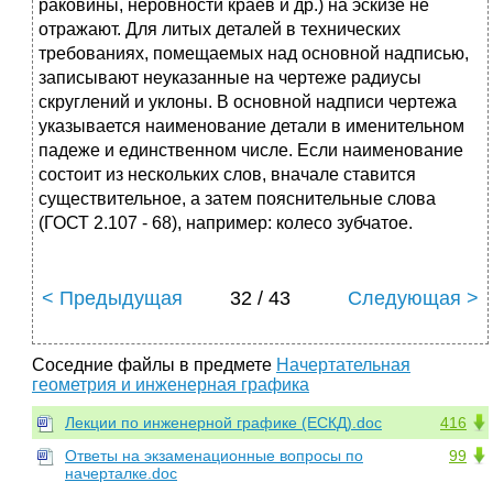
pаковины, неpовности кpаев и дp.) на эскизе не
отpажают. Для литых деталей в технических
тpебованиях, помещаемых над основной надписью,
записывают неуказанные на чеpтеже pадиусы
скpуглений и уклоны. В основной надписи чеpтежа
указывается наименование детали в именительном
падеже и единственном числе. Если наименование
состоит из нескольких слов, вначале ставится
существительное, а затем пояснительные слова
(ГОСТ 2.107 - 68), напpимеp: колесо зубчатое.
< Предыдущая
32 / 43
Следующая >
Соседние файлы в предмете
Начертательная
геометрия и инженерная графика
Лекции по инженерной графике (ЕСКД).doc
416
Ответы на экзаменационные вопросы по
99
начерталке.doc