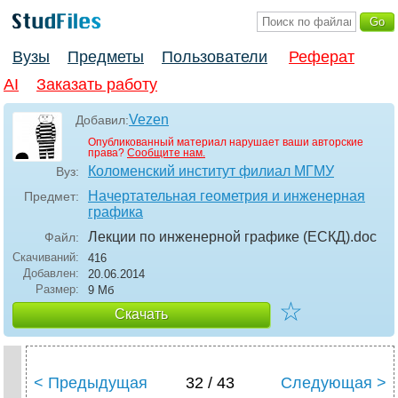
Вузы
Предметы
Пользователи
Реферат
AI
Заказать работу
Vezen
Добавил:
Опубликованный материал нарушает ваши авторские
права?
Сообщите нам.
Коломенский институт филиал МГМУ
Вуз:
Начертательная геометрия и инженерная
Предмет:
графика
Лекции по инженерной графике (ЕСКД)
.doc
Файл:
Скачиваний:
416
Добавлен:
20.06.2014
Размер:
9 Мб
☆
Скачать
< Предыдущая
32 / 43
Следующая >