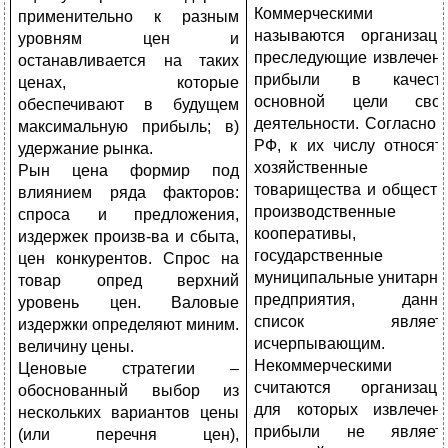
Коммерческими
применительно к разным
называются организаци
уровням цен и
преследующие извлечен
останавливается на таких
прибыли в качеств
ценах, которые
основной цели сво
обеспечивают в будущем
деятельности. Согласно 
максимальную прибыль; в)
РФ, к их числу относят
удержание рынка.
хозяйственные
Рын цена формир под
товарищества и обществ
влиянием ряда факторов:
производственные
спроса и предложения,
кооперативы,
издержек произв-ва и сбыта,
государственные 
цен конкурентов. Спрос на
муниципальные унитарн
товар опред верхний
предприятия, данн
уровень цен. Валовые
список являетс
издержки определяют миним.
исчерпывающим.
величину цены.
Некоммерческими
Ценовые стратегии –
считаются организаци
обоснованный выбор из
для которых извлечен
нескольких вариантов цены
прибыли не являет
(или перечня цен),