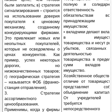
полную и солидарн
были заплатить; в) стратегия
ответственность п
сигнализирования – строится
обязательствам вс
на использовании доверия
принадлежащим
покупателя к ценовому
имуществом;
механизму, созданному
• вкладчики делают вкла
конкурирующими фирмами.
в имуществ
Это привлекает новых или
товарищества и несут ри
неопытных покупателей,
убытков, связанных
которые не осведомлены о
деятельностью
ценах конкурентов. Как
товарищества в предел
пример, успех некоторых
сумм вкладов 
дорогих, но
имущество.
низкокачественных товаров;
Хозяйственное общество
г) географическая стратегия
отличие от товарищест
– называется ФОБ (франко-
представляет собо
станция отправления).
объединение капитало
3. Стратегии
От учредителей н
ассортиментного
требуется
ценообразования.
непосредственного
Применимы, когда у фирмы