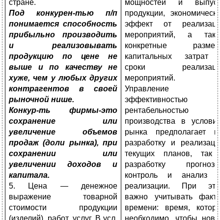
стране.
мощностей и выпус
Под конкурен-тью п/п
продукции, экономическ
понимается способность
эффект от реализац
прибыльно производить
мероприятий, а так
и реализовывать
конкретные размер
продукцию по цене не
капитальных затрат
выше и по качеству не
сроки реализаци
хуже, чем у любых других
мероприятий.
контрагентов в своей
Управление
рыночной нише.
эффективностью 
Конкур-ть фирмы-это
рентабельностью
сохранение или
производства в услови
увеличение объемов
рынка предполагает к
продаж (доли рынка), при
разработку и реализац
сохранении или
текущих планов, так
увеличении доходов и
разработку прогнозо
капитала.
контроль и анализ 
5. Цена — денежное
реализации. При эт
выражение товарной
важно учитывать факт
стоимости продукции
времени: время, котор
(изделий), работ, услуг. В усл.
необходимо, чтобы нов