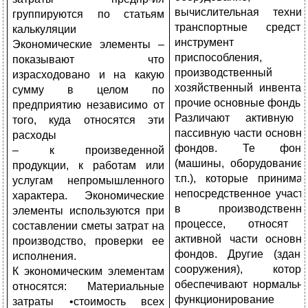
вычислительная техник
группируются по статьям
транспортные средств
калькуляции
инструмент 
Экономические элементы –
приспособления,
показывают что
производственный 
израсходовано и на какую
хозяйственный инвентар
сумму в целом по
прочие основные фонды.
предприятию независимо от
Различают активную
того, куда относятся эти
пассивную части основн
расходы
фондов. Те фонд
– к произведенной
(машины, оборудование
продукции, к работам или
т.п.), которые принима
услугам непромышленного
непосредственное участ
характера. Экономические
в производственно
элементы используются при
процессе, относят
составлении сметы затрат на
активной части основн
производство, проверки ее
фондов. Другие (здани
исполнения.
сооружения), котор
К экономическим элементам
обеспечивают нормальн
относятся: Материальные
функционирование
затраты •стоимость всех