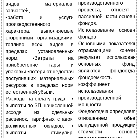
производственного
видов материалов,
процесса, относят
запчастей,
пассивной части основн
•работа и услуги
фондов.
производственного
Использование основн
характера, выполняемые
фондов
сторонними организациями,
Основными показателям
топливо всех видов в
отражающими конечн
пределах установленных
результат использован
норм. •Затраты на
основных фондов
приобретение тары и
являются: фондоотдач
упаковки •потери от недостач
фондоемкость 
поступивших материальных
коэффициент
ресурсов в пределах норм
использования
естественной убыли.
производственной
Расходы на оплату труда – •
мощности.
выплаты по ЗП, начисленной
Фондоотдача определяет
исходя из сдельных
отношением объем
расценок, тарифных ставок,
выпущенной продукции
должностных окладов, •
стоимости основны
выплаты стимулир.