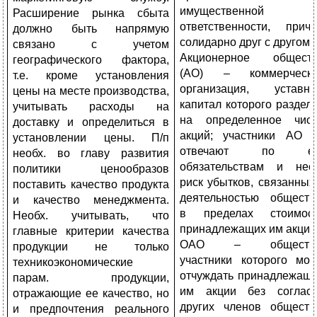
имущественной
Расширение рынка сбыта
ответственности, прич
должно быть напрямую
солидарно друг с другом.
связано с учетом
Акционерное общест
географического фактора,
(АО) – коммерческ
т.е. кроме установления
организация, уставн
цены на месте производ­ства,
капитал которого раздел
учитывать расходы на
на определенное чис
доставку и опреде­литься в
акций; участники АО 
установлении цены. П/п
отвечают по ег
необх. во главу развития
обязательствам и нес
политики ценообразов
риск убытков, связанных
поставить качество продукта
деятельностью обществ
и качество менеджмента.
в пределах стоимос
Необх. учитывать, что
принадлежащих им акций
главные критерии качества
ОАО – общество
продукции не только
участники которого мог
техникоэкономические
отчуждать принадлежащ
парам. продукции,
им акции без соглас
отражающие ее качество, но
других членов обществ
и предпочтения реального