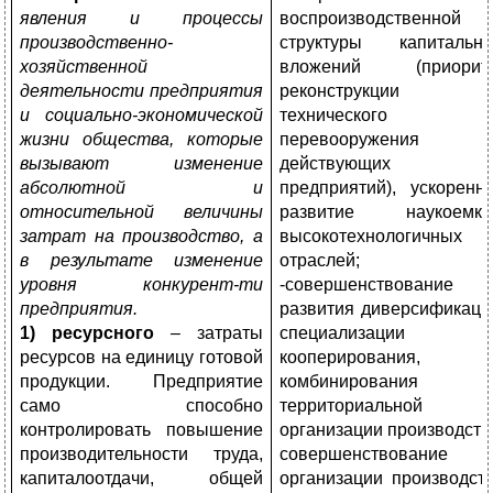
явления и процессы
воспроизводственной
производственно-
структуры капитальн
хозяйственной
вложений (приорит
деятельности предприятия
реконструкции 
и социально-экономической
технического
жизни общества, которые
перевооружения
вызывают изменение
действующих
абсолютной и
предприятий), ускоренн
относительной величины
развитие наукоемки
затрат на производство, а
высокотехнологичных
в результате изменение
отраслей;
уровня конкурент-ти
-совершенствование
предприятия.
развития диверсификаци
1) ресурсного
– затраты
специализации 
ресурсов на единицу готовой
кооперирования,
продукции. Предприятие
комбинирования 
само способно
территориальной
контролировать повышение
организации производств
производительности труда,
совершенствование
капиталоотдачи, общей
организации производст