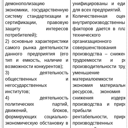
демонополизацию
унифицированы и еди
экономики, государственную
для всех предприятий.
систему стандартизации и
Количественная оцен
сертификации, правовую
внутрипроизводственных
защиту интересов
факторов дается в пла
потребителей);
технического 
2) основные характеристики
организационного
самого рынка деятельности
совершенствования
данного предприятия (его
производства – снижен
тип и емкость, наличие и
трудоемкости и ро
возможности конкурентов);
производительности труд
3) деятельность
уменьшение
общественных и
материалоемкости 
негосударственных
экономия материальн
институтов;
ресурсов, экономия 
4) деятельность
снижения издерже
политических партий,
производства и приро
движений, блоков,
прибыли 
формирующих социально-
рентабельности, приро
экономическую обстановку в
производственных