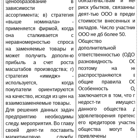
обязательствам и нес
ценообразование в
риск убытков, связанных
зависимости от
деят-тью ООО в предел
ассортимента; в) стратегия
стоимости внесенных и
«выше номинала» -
вкладов. Число участник
применяется фирмой, когда
ООО не дб более 50.
она сталкивается с
Общество 
неравномерностью спроса
дополнительной
на заменяемые товары и
ответственностью (ОДО)
может получить дополн-ю
разновидность ООО
прибыль а счет роста
поэтому на нег
масштабов производства; г)
распространяются в
стратегия «имидж» -
общие правила ООО
используется, когда
Особенность ОД
покупатели ориентируются
заключается в том, что п
на качество, исходя из цен на
недост-ти имущест
взаимозаменяемые товары.
данного общества д
Для решения данных задач
удовлетворения претенз
предприятию необходимы
его кредиторов участни
следу. мероприятия. Во главу
общества могут бы
своей деят-ти поста­вить
привлечены 
маркетинговую службу.