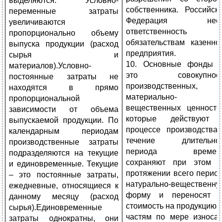
выделяются: Условно-
собственника. Российск
переменные затраты
Федерация несе
увеличиваются
ответственность п
пропорционально объему
обязательствам казенно
выпуска продукции (расход
предприятия.
сырья и
10. Основные фонды
материалов).Условно-
это совокупност
постоянные затраты не
производственных,
находятся в прямо
материально-
пропорциональной
вещественных ценносте
зависимости от объема
которые действуют
выпускаемой продукции. По
процессе производства
календарным периодам
течение длительно
производственные затраты
периода времени
подразделяются на текущие
сохраняют при этом 
и единовременные. Текущие
протяжении всего перио
– это постоянные затраты,
натурально-вещественну
ежедневные, относящиеся к
форму и переносят 
данному месяцу (расход
стоимость на продукцию 
сырья).Единовременные
частям по мере износа
затраты однократны, они