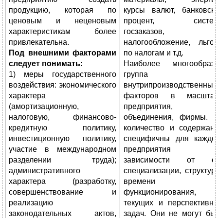
продукцию, которая по
курсы валют, банковск
ценовым и неценовым
процент, систем
характеристикам более
госзаказов,
привлекательна.
налогообложение, льго
Под внешними факторами
по налогам и т.д.
следует понимать:
Наиболее многообраз
1) меры государственного
группа
воздействия: экономического
внутрипроизводственных
характера
факторов в масшта
(амортизационную,
предприятия,
налоговую, финансово-
объединения, фирмы. 
кредитную политику,
количество и содержан
инвестиционную политику,
специфичны для каждо
участие в международном
предприятия 
разделении труда);
зависимости от ег
административного
специализации, структур
характера (разработку,
времени
совершенствование и
функционирования,
реализацию
текущих и перспективн
законодательных актов,
задач. Они не могут бы