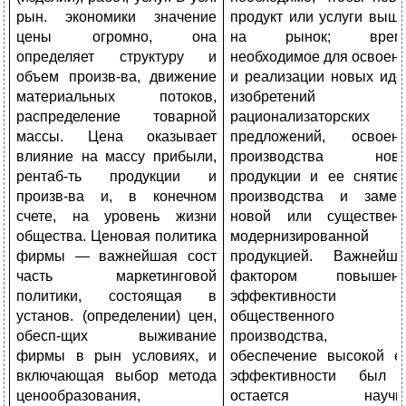
рын. экономики значение
продукт или услуги выш
цены огромно, она
на рынок; время
определяет структуру и
необходимое для освоен
объем произв-ва, движение
и реализации новых иде
материальных потоков,
изобретений 
распределение товарной
рационализаторских
массы. Цена оказывает
предложений, освоен
влияние на массу прибыли,
производства ново
рентаб-ть продукции и
продукции и ее снятие
произв-ва и, в конечном
производства и заме
счете, на уровень жизни
новой или существен
общества. Ценовая политика
модернизированной
фирмы — важнейшая сост
продукцией. Важнейш
часть маркетинговой
фактором повышени
политики, состоящая в
эффективности
установ. (определении) цен,
общественного
обесп-щих выживание
производства,
фирмы в рын условиях, и
обеспечение высокой е
включающая выбор метода
эффективности был
ценообразования,
остается научно