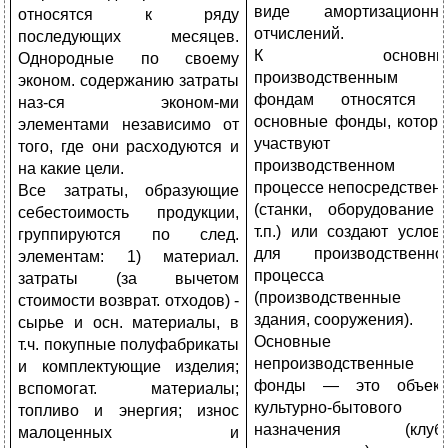
виде амортизационн
относятся к ряду
отчислений.
последующих месяцев.
К основны
Однородные по своему
производственным
эконом. содержанию затраты
фондам относятся 
наз-ся эконом-ми
основные фонды, котор
элементами независимо от
участвуют 
того, где они расходуются и
производственном
на какие цели.
процессе непосредствен
Все затраты, образующие
(станки, оборудование
себестоимость продукции,
т.п.) или создают услов
группируются по след.
для производственно
элементам: 1) материал.
процесса
затраты (за вычетом
(производственные
стоимости возврат. отходов) -
здания, сооружения).
сырье и осн. материалы, в
Основные
т.ч. покупные полуфабрикаты
непроизводственные
и комплектующие изделия;
фонды — это объек
вспомогат. материалы;
культурно-бытового
топливо и энергия; износ
назначения (клубы
малоценных и