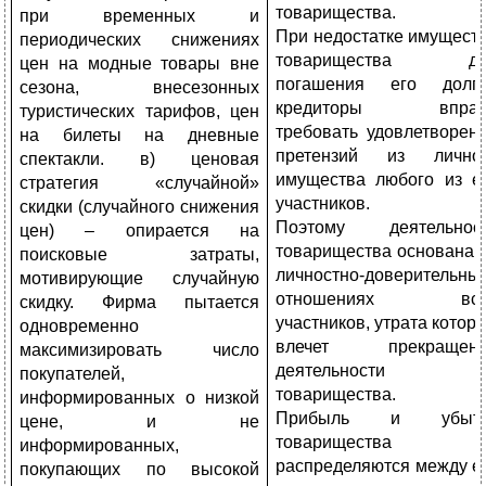
товарищества.
при временных и
При недостатке имущест
периодических снижениях
товарищества дл
цен на модные товары вне
погашения его долг
сезона, внесезонных
кредиторы вправ
туристических тарифов, цен
требовать удовлетворен
на билеты на дневные
претензий из лично
спектакли. в) ценовая
имущества любого из е
стратегия «случайной»
участников.
скидки (случайного снижения
Поэтому деятельнос
цен) – опирается на
товарищества основана 
поисковые затраты,
личностно-доверительны
мотивирующие случайную
отношениях все
скидку. Фирма пытается
участников, утрата котор
одновременно
влечет прекращени
максимизировать число
деятельности
покупателей,
товарищества.
информированных о низкой
Прибыль и убытк
цене, и не
товарищества
информированных,
распределяются между е
покупающих по высокой