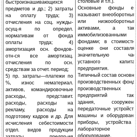
столовые и т.п.).
быстроизнашивающихся
Основные фонды ещ
предметов и др.; 2) затраты
называют внеоборотным
на оплату труда; 3)
или низкооборотным
отчисления на соц. нужды-
активами, а такж
осущ-я по определ.
иммобилизованными
нормативам от фонда
фондами; в стоимостн
оплаты труда; 4)
оценке они составля
амортизация осн. фондов-
значительную част
отн-ся все амортизац.
уставного капитал
отчисления по осн.
предприятия.
средствам за отчет. период;
Типичный состав основн
5) пр. затраты—платежи по
производственных фонд
%, износ нематериал.
производственных
активов, командировочные
предприятий таков
расходы, представит.
здания, сооружени
расходы, расходы на
передаточные устройств
рекламу, расходы на
машины и оборудовани
подготовку кадров и др. Для
приборы, устройства
исчисления себестоимости
лабораторное
отдел. видов продукции
оборудование,
затраты предпр-ия