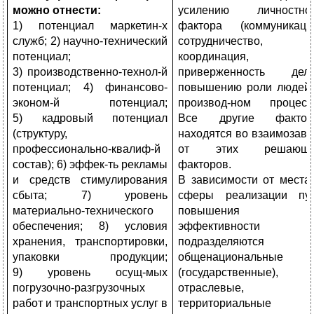
можно отнести:
усилению личностно
1) потенциал маркетин-х
фактора (коммуникаци
служб; 2) научно-технический
сотрудничество,
потенциал;
координация,
3) производственно-технол-й
приверженность делу
потенциал; 4) финансово-
повышению роли людей
эконом-й потенциал;
производ-ном процесс
5) кадровый потенциал
Все другие фактор
(структуру,
находятся во взаимозав-
профессионально-квалиф-й
от этих решающи
состав); 6) эффек-ть рекламы
факторов.
и средств стимулирования
В зависимости от места
сбыта; 7) уровень
сферы реализации пу
материально-технического
повышения
обеспечения; 8) условия
эффективности
хранения, транспортировки,
подразделяются н
упаковки продукции;
общенациональные
9) уровень осущ-мых
(государственные),
погрузочно-разгрузочных
отраслевые,
работ и транспортных услуг в
территориальные 