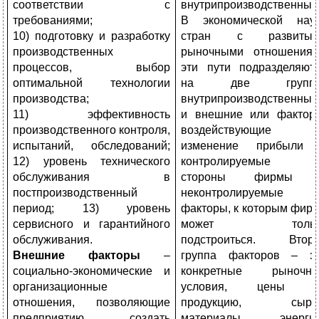
соответствии с
внутрипроизводственные
требованиями;
В экономической нау
10) подготовку и разработку
стран с развитым
производственных
рыночными отношения
процессов, выбор
эти пути подразделяют
оптимальной технологии
на две группы
производства;
внутрипроизводственные
11) эффективность
и внешние или фактор
производственного контроля,
воздействующие н
испытаний, обследований;
изменение прибыли
12) уровень технического
контролируемые с
обслуживания в
стороны фирмы 
постпроизводственный
неконтролируемые
период; 13) уровень
факторы, к которым фир
сервисного и гарантийного
может тольк
обслуживания.
подстроиться. Втор
Внешние факторы
–
группа факторов – э
социально-экономические и
конкретные рыночн
организационные
условия, цены н
отношения, позволяющие
продукцию, сырье
предприятию создать
материалы, энерги