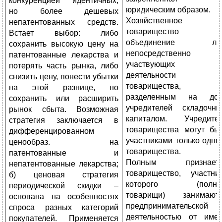
конкуренцией идентичных,
юридическим образом.
но более дешевых
Хозяйственное
непатентованных средств.
товарищество 
Встает выбор: либо
объединение лиц
сохранить высокую цену на
непосредственно
патентованные лекарства и
участвующих 
потерять часть рынка, либо
деятельности
снизить цену, понести убытки
товарищества, 
на этой разнице, но
разделенным на до
сохранить или расширить
учредителей складочн
рынок сбыта. Возможная
капиталом. Учредите
стратегия заключается в
товарищества могут бы
дифференцированном
участниками только одно
ценообраз. на
товарищества.
патентованные и
Полным признаетс
непатентованные лекарства;
товарищество, участни
б) ценовая стратегия
которого (полны
периодической скидки –
товарищи) занимают
основана на особенностях
предпринимательской
спроса разных категорий
деятельностью от име
покупателей. Применяется