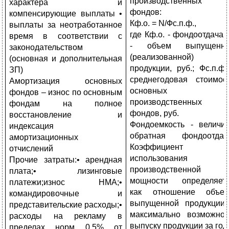
производственных
характера и
фондов:
компенсирующие выплаты •
Кф.о. = N/Фс.п.ф.,
выплаты за неотработанное
где Кф.о. - фондоотдача;
время в соответствии с
- объем выпущенно
законодательством
(реализованной)
(основная и дополнительная
продукции, руб.; Фс.п.ф.
ЗП)
среднегодовая стоимос
Амортизация основных
основных
фондов – износ по основным
производственных
фондам на полное
фондов, руб.
восстановление и
Фондоемкость - величи
индексация
обратная фондоотдач
амортизационных
Коэффициент
отчислений
использования
Прочие затраты:• арендная
производственной
плата;• лизинговые
мощности определяет
платежи;износ НМА;•
как отношение объе
командировочные и
выпущенной продукции
представительские расходы;•
максимально возможно
расходы на рекламу в
выпуску продукции за год
пределах норм 0,5% от