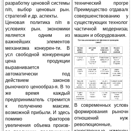
разработку ценовой системы
технический прогрес
п/п, выбор ценовых рын.
Преимущество отдавало
стратегий и др. аспекты.
совершенствованию у
Ценовая политика п/п в
существующих технологи
условиях рын. экономики
частичной модернизац
является одним из
машин и оборудования.
важнейших элементов
механизма конкурен-ти. В
усл свободной конкуренции
цена продукции
выравнивается
автоматически под
действием законов
рыночного ценообраз-я. В то
же время каждый
предприниматель стремится
В современных услови
к получению максим.
формирования рыночн
возможной прибыли. И здесь
отношений нужн
помимо факторов
революционные,
увеличения объема произв-
качественные изменени