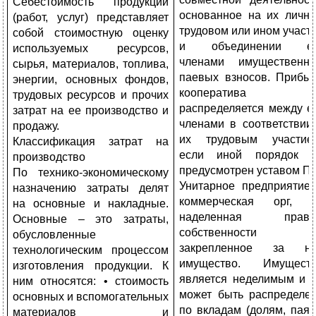
Себестоимость продукции
основанное на их личн
(работ, услуг) представляет
трудовом или ином участ
собой стоимостную оценку
и объединении ег
используемых ресурсов,
членами имущественн
сырья, материалов, топлива,
паевых взносов. Прибы
энергии, основных фондов,
кооператива
трудовых ресурсов и прочих
распределяется между е
затрат на ее производство и
членами в соответствии
продажу.
их трудовым участие
Классификация затрат на
если иной порядок 
производство
предусмотрен уставом ПК
По технико-экономическому
Унитарное предприятие
назначению затраты делят
коммерческая орг, 
на основные и накладные.
наделенная право
Основные – это затраты,
собственности н
обусловленные
закрепленное за н
технологическим процессом
имущество. Имущест
изготовления продукции. К
является неделимым и 
ним относятся: • стоимость
может быть распределе
основных и вспомогательных
по вкладам (долям, паям
материалов и