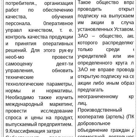
Такое общество впра
потребителя., организация
проводить открыту
работ по обеспечению
подписку на выпускаем
качества, обуче­ния
им акции в случая
персонала. 0перативное
установленных Уставом.
управл качеством, т. е.
ЗАО – общество, акц
контроль качества продукции
которого распределяют
и принятия оперативных
только среди ег
решений. Для этого рук-ву
учредителей или ино
необ-мо провести
определенного круга ли
самооценку деят-ти
ЗАО не вправе проводи
управления, обновить
открытую подписку на св
технические и
акции либо иным образ
технологические параметры,
предлагать и
нормы и нормативы.
неограниченному кру
Необходимо также изучить
лиц.
международный маркетинг,
Производственный
провести исследо­вание
кооператив (артель) (ПК)
спроса и цены на продукт,
добровольное
выпускаемый предприятием.
объединение граждан д
9.Классификация затрат
совместной деятельност