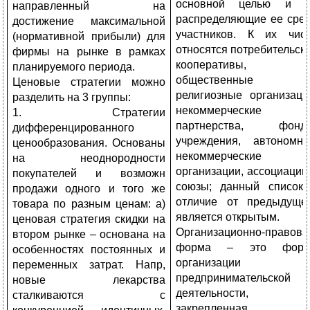
основной целью и 
направленный на
распределяющие ее сре
достижение максимальной
участников. К их чис
(нормативной прибыли) для
относятся потребительск
фирмы на рынке в рамках
кооперативы,
планируемого периода.
общественные 
Ценовые стратегии можно
религиозные организаци
разделить на 3 группы:
некоммерческие
1. Стратегии
партнерства, фонд
дифференцированного
учреждения, автономн
ценообразования. Основаны
некоммерческие
на неоднородности
организации, ассоциации
покупателей и возможн
союзы; данный список
продажи одного и того же
отличие от предыдуще
товара по разным ценам: а)
является открытым.
ценовая стратегия скидки на
Организационно-правова
втором рынке – основана на
форма – это форм
особенностях постоянных и
организации
переменных затрат. Напр,
предпринимательской
новые лекарства
деятельности,
сталкиваются с
закрепленная