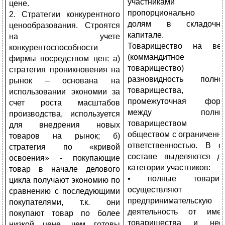
участниками
цене.
пропорционально и
2. Стратегии конкурентного
долям в складочно
ценообразования. Строятся
капитале.
на учете
Товарищество на ве
конкурентоспособности
(коммандитное
фирмы посредством цен: а)
товарищество) 
стратегия проникновения на
разновидность полно
рынок – основана на
товарищества,
использовании экономии за
промежуточная фор
счет роста масштабов
между полны
производства, используется
товариществом 
для внедрения новых
обществом с ограниченн
товаров на рынок; б)
ответственностью. В е
стратегия по «кривой
составе выделяются д
освоения» - покупающие
категории участников:
товар в начале делового
• полные товарищ
цикла получают экономию по
осуществляют
сравнению с последующими
предпринимательскую
покупателями, т.к. они
деятельность от име
покупают товар по более
товарищества и нес
низкой цене, чем готовы