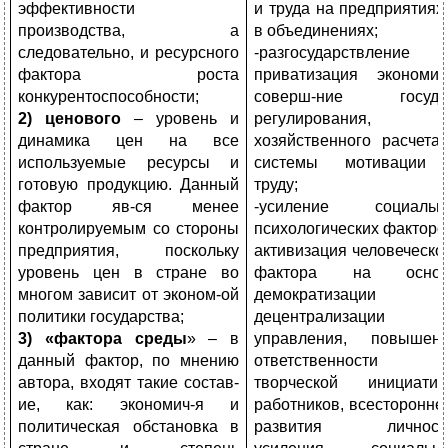
эффективности
и труда на предприятиях
производства, а
в объединениях;
следовательно, и ресурсного
-разгосударствление
фактора роста
приватизация экономик
конкурентоспособности;
соверш-ние госуд-
2) ценового
– уровень и
регулирования,
динамика цен на все
хозяйственного расчета
используемые ресурсы и
системы мотивации
готовую продукцию. Данный
труду;
фактор яв-ся менее
-усиление социальн
контролируемым со стороны
психологических факторо
предприятия, поскольку
активизация человеческо
уровень цен в стране во
фактора на основ
многом зависит от эконом-ой
демократизации 
политики государства;
децентрализации
3) «фактора среды
» – в
управления, повышен
данный фактор, по мнению
ответственности 
автора, входят такие состав-
творческой инициати
ие, как: экономич-я и
работников, всесторонне
политическая обстановка в
развития личности