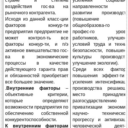
стране и степень
усиления социальн
воздействия гос-ва на
направленности 
рыночного контрагента.
развитии производст
Исходя из данной класс-ции
(повышение
факторов конкур-ти
общеобразова-го 
предприятия предприятие не
профес-го уровн
может контрол-ть все
работников, улучшен
факторы конкур-ти, и п/э
условий труда и техни
активное вмешательство гос-
безопасности, повышен
ва в экономические
культуры производств
процессы в качестве
улучшение экологии).
действующего гаранта прав
Среди всех фактор
и обязанностей приобретает
повышения эффект-ти
все большее значение.
усиления интенсификац
.
Внутренние факторы
–
производства решающ
объективные критерии,
место принадлежи
которые определяют
разгосударствлению
возможности предприятия по
приватизации экономик
обеспечению собственной
научно- техническо
конкурентоспособности.
прогрессу и активизац
К внутренним факторам
человеческой деят-т