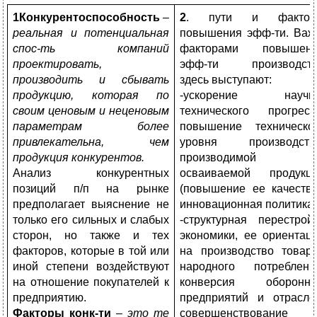
1Конкурентоспособность
–
2
. пути и фактор
реальная и потенциальная
повышения эфф-ти. Важ
спос-ть компаний
факторами повышен
проектировать,
эфф-ти производст
производить и сбывать
здесь выступают:
продукцию, которая по
-ускорение научно
своим ценовым и неценовым
технического прогресс
параметрам более
повышение техническо
привлекательна, чем
уровня производств
продукция конкурентов.
производимой 
Анализ конкурентных
осваиваемой продукц
позиций п/п на рынке
(повышение ее качества
предполагает выяснение не
инновационная политика;
только его сильных и слабых
-структурная перестрой
сторон, но также и тех
экономики, ее ориентац
факторов, которые в той или
на производство товар
иной степени воздействуют
народного потреблени
на отношение покупателей к
конверсия оборонн
предприятию.
предприятий и отрасле
Факторы конк-ти
–
это те
совершенствование