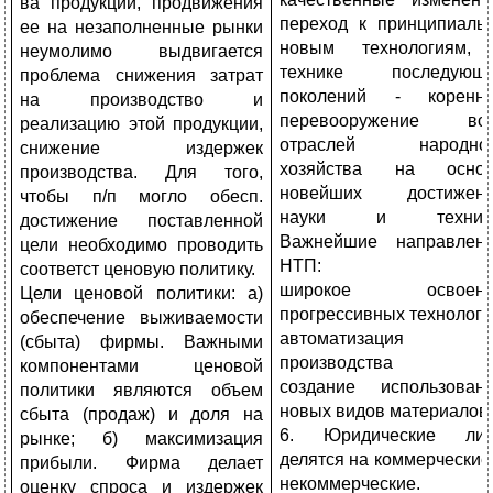
ва продукции, продвижения
переход к принципиаль
ее на незаполненные рынки
новым технологиям,
неумолимо выдвигается
технике последующ
проблема снижения затрат
поколений - коренн
на производ­ство и
перевооружение вс
реализацию этой продукции,
отраслей народног
снижение издержек
хозяйства на осно
производства. Для того,
новейших достижен
чтобы п/п могло обесп.
науки и техники
достижение поставленной
Важнейшие направлен
цели необ­ходимо проводить
НТП:
соответст ценовую политику.
широкое освоени
Цели ценовой политики: а)
прогрессивных технологи
обеспечение выживаемости
автоматизация
(сбыта) фирмы. Важными
производства
компонентами ценовой
создание использован
политики являются объем
новых видов материалов
сбыта (продаж) и доля на
6. Юридические ли
рынке; б) максимизация
делятся на коммерческие
прибыли. Фирма делает
некоммерческие.
оценку спроса и издержек