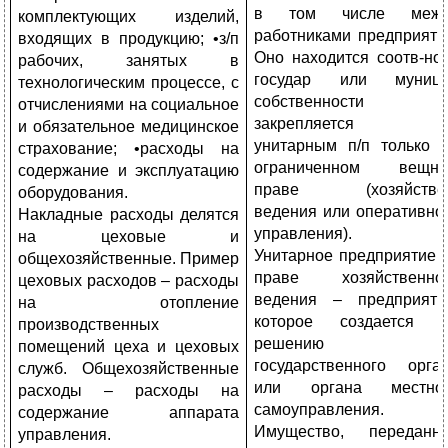
в том числе межд
комплектующих изделий,
работниками предприяти
входящих в продукцию; •з/п
Оно находится соотв-но
рабочих, занятых в
государ или муниц
технологическим процессе, с
собственности 
отчислениями на социальное
закрепляется з
и обязательное медицинское
унитарным п/п только 
страхование; •расходы на
ограниченном вещн
содержание и эксплуатацию
праве (хозяйствен
оборудования.
ведения или оперативно
Накладные расходы делятся
управления).
на цеховые и
Унитарное предприятие 
общехозяйственные. Пример
праве хозяйственно
цеховых расходов – расходы
ведения – предприяти
на отопление
которое создается 
производственных
решению
помещений цеха и цеховых
государственного орга
служб. Общехозяйственные
или органа местно
расходы – расходы на
самоуправления.
содержание аппарата
Имущество, переданн
управления.