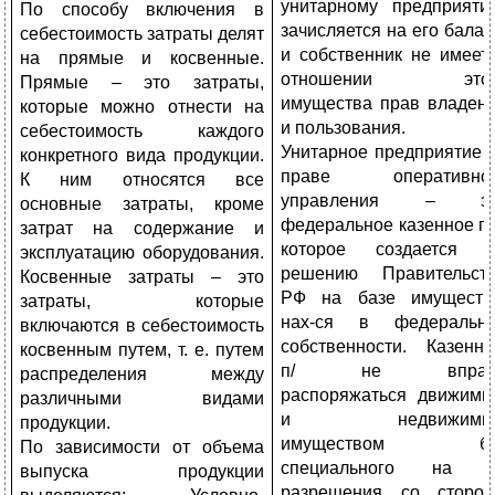
унитарному предприяти
По способу включения в
зачисляется на его балан
себестоимость затраты делят
и собственник не имеет
на прямые и косвенные.
отношении этог
Прямые – это затраты,
имущества прав владен
которые можно отнести на
и пользования.
себестоимость каждого
Унитарное предприятие 
конкретного вида продукции.
праве оперативног
К ним относятся все
управления – эт
основные затраты, кроме
федеральное казенное п/
затрат на содержание и
которое создается 
эксплуатацию оборудования.
решению Правительст
Косвенные затраты – это
РФ на базе имуществ
затраты, которые
нах-ся в федеральн
включаются в себестоимость
собственности. Казенн
косвенным путем, т. е. путем
п/ не вправ
распределения между
распоряжаться движим
различными видами
и недвижимы
продукции.
имуществом бе
По зависимости от объема
специального на т
выпуска продукции
разрешения со сторо