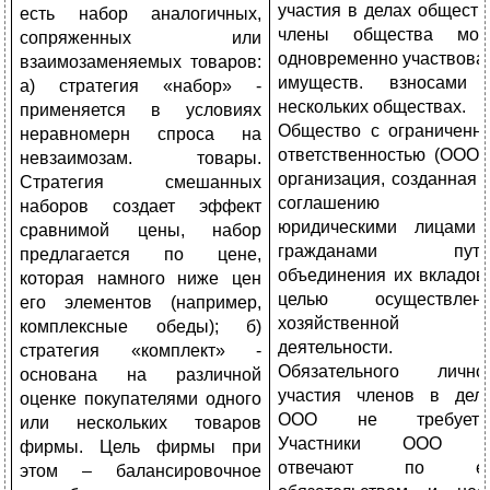
участия в делах обществ
есть набор аналогичных,
члены общества мог
сопряженных или
одновременно участвова
взаимозаменяемых товаров:
имуществ. взносами
а) стратегия «набор» -
нескольких обществах.
применяется в условиях
Общество с ограниченн
неравномерн спроса на
ответственностью (ООО)
невзаимозам. товары.
организация, созданная 
Стратегия смешанных
соглашению
наборов создает эффект
юридическими лицами
сравнимой цены, набор
гражданами путе
предлагается по цене,
объединения их вкладов
которая намного ниже цен
целью осуществлен
его элементов (например,
хозяйственной
комплексные обеды); б)
деятельности.
стратегия «комплект» -
Обязательного лично
основана на различной
участия членов в дел
оценке покупателями одного
ООО не требуется
или нескольких товаров
Участники ООО н
фирмы. Цель фирмы при
отвечают по ег
этом – балансировочное