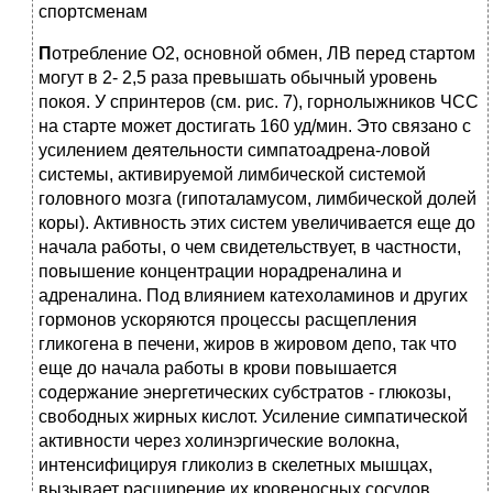
спортсменам
П
отребление О2, основной обмен, ЛВ перед стартом
могут в 2- 2,5 раза превышать обычный уровень
покоя. У спринтеров (см. рис. 7), горнолыжников ЧСС
на старте может достигать 160 уд/мин. Это связано с
усилением деятельности симпатоадрена-ловой
системы, активируемой лимбической системой
головного мозга (гипоталамусом, лимбической долей
коры). Активность этих систем увеличивается еще до
начала работы, о чем свидетельствует, в частности,
повышение концентрации норадреналина и
адреналина. Под влиянием катехоламинов и других
гормонов ускоряются процессы расщепления
гликогена в печени, жиров в жировом депо, так что
еще до начала работы в крови повышается
содержание энергетических субстратов - глюкозы,
свободных жирных кислот. Усиление симпатической
активности через холинэргические волокна,
интенсифицируя гликолиз в скелетных мышцах,
вызывает расширение их кровеносных сосудов