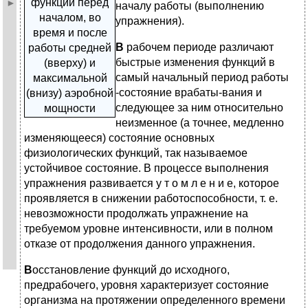
функций перед
началу работы (выполнению
началом, во
упражнения).
время и после
В
рабочем периоде различают
работы средней
быстрые изменения функций в
(вверху) и
самый начальный период работы
максимальной
-состояние врабаты-вания и
(внизу) аэробной
следующее за ним относительно
мощности
неизменное (а точнее, медленно
изменяющееся) состояние основных
физиологических функций, так называемое
устойчивое состояние. В процессе выполнения
упражнения развивается у т о м л е н и е, которое
проявляется в снижении работоспособности, т. е.
невозможности продолжать упражнение на
требуемом уровне интенсивности, или в полном
отказе от продолжения данного упражнения.
В
осстановление функций до исходного,
предрабочего, уровня характеризует состояние
организма на протяжении определенного времени