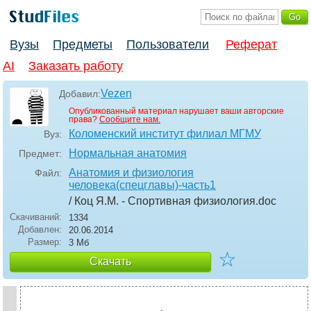
Вузы
Предметы
Пользователи
Реферат
AI
Заказать работу
Vezen
Добавил:
Опубликованный материал нарушает ваши авторские
права?
Сообщите нам.
Коломенский институт филиал МГМУ
Вуз:
Нормальная анатомия
Предмет:
Анатомия и физиология
Файл:
человека(спецглавы)-часть1
/ Коц Я.М. - Спортивная физиология
.doc
Скачиваний:
1334
Добавлен:
20.06.2014
Размер:
3 Мб
☆
Скачать