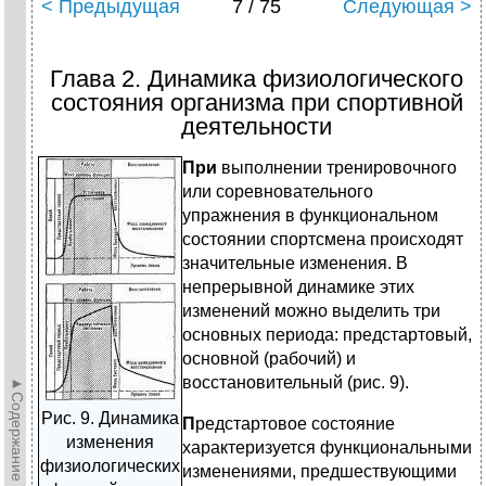
< Предыдущая
7 / 75
Следующая >
Глава 2. Динамика физиологического
состояния организма при спортивной
деятельности
При
выполнении тренировочного
или соревновательного
упражнения в функциональном
состоянии спортсмена происходят
значительные изменения. В
непрерывной динамике этих
изменений можно выделить три
основных периода: предстартовый,
основной (рабочий) и
восстановительный (рис. 9).
►Содержание►
Рис. 9. Динамика
П
редстартовое состояние
изменения
характеризуется функциональными
физиологических
изменениями, предшествующими