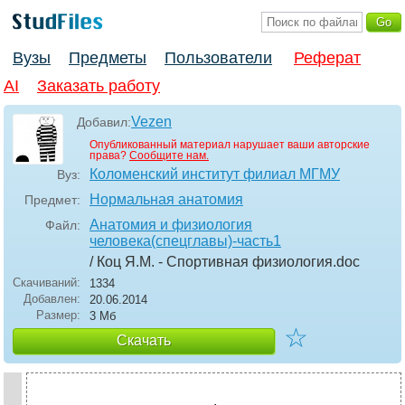
Вузы
Предметы
Пользователи
Реферат
AI
Заказать работу
Vezen
Добавил:
Опубликованный материал нарушает ваши авторские
права?
Сообщите нам.
Коломенский институт филиал МГМУ
Вуз:
Нормальная анатомия
Предмет:
Анатомия и физиология
Файл:
человека(спецглавы)-часть1
/ Коц Я.М. - Спортивная физиология
.doc
Скачиваний:
1334
Добавлен:
20.06.2014
Размер:
3 Мб
☆
Скачать