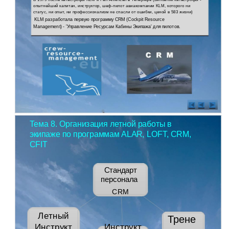
опытнейший капитан, инструктор, шеф-пилот авиакомпании KLM, которого ни
статус, ни опыт, ни профессионализм не спасли от ошибки, ценой в 583 жизни)
KLM разработала первую программу CRM (Cockpit Resource
Management) - 'Управление Ресурсам Кабины Экипажа' для пилотов.
Тема 8. Организация летной работы в
экипаже по программам ALAR, LOFT, CRM,
CFIT
Стандарт
персонала
CRM
Летный
Трене
Инструкт
Инструкт