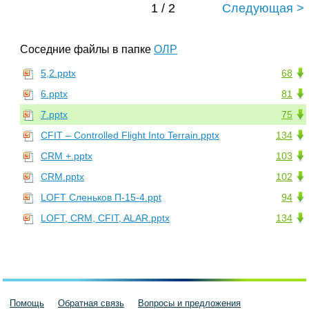
1 / 2
Следующая >
Соседние файлы в папке
ОЛР
5,2.pptx
68
6.pptx
81
7.pptx
75
CFIT – Controlled Flight Into Terrain.pptx
134
CRM +.pptx
103
CRM.pptx
102
LOFT Сленьков П-15-4.ppt
94
LOFT, CRM, CFIT, ALAR.pptx
134
Помощь
Обратная связь
Вопросы и предложения