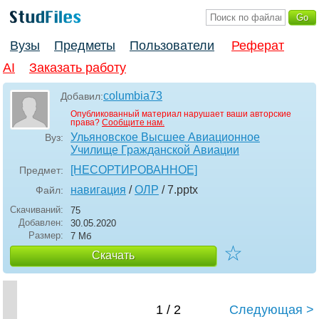
Вузы
Предметы
Пользователи
Реферат
AI
Заказать работу
columbia73
Добавил:
Опубликованный материал нарушает ваши авторские
права?
Сообщите нам.
Ульяновское Высшее Авиационное
Вуз:
Училище Гражданской Авиации
[НЕСОРТИРОВАННОЕ]
Предмет:
навигация
/
ОЛР
/ 7
.pptx
Файл:
Скачиваний:
75
Добавлен:
30.05.2020
Размер:
7 Мб
☆
Скачать
1 / 2
Следующая >