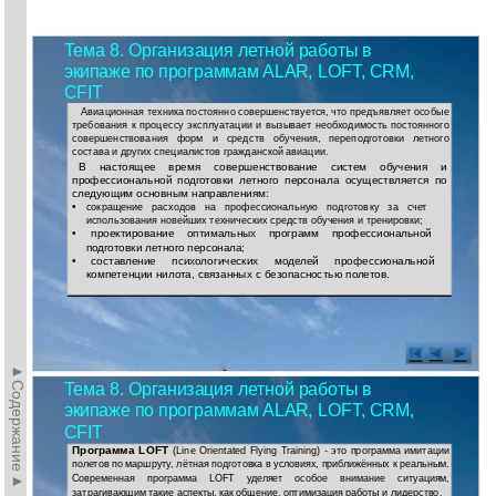
Тема 8. Организация летной работы в
экипаже по программам ALAR, LOFT, CRM,
CFIT
Авиационная техника постоянно совершенствуется, что предъявляет особые
требования к процессу эксплуатации и вызывает необходимость постоянного
совершенствования форм и средств обучения, переподготовки летного
состава и других специалистов гражданской авиации.
В настоящее время совершенствование систем обучения и
профессиональной подготовки летного персонала осуществляется по
следующим основным направлениям:
•
сокращение расходов на профессиональную подготовку за счет
использования новейших технических средств обучения и тренировки;
•
проектирование оптимальных программ профессиональной
подготовки летного персонала;
•
составление психологических моделей профессиональной
компетенции нилота, связанных с безопасностью полетов.
►Содержание►
Тема 8. Организация летной работы в
экипаже по программам ALAR, LOFT, CRM,
CFIT
Программа LOFT
(Line Orientated Flying Training) - это программа имитации
полетов по маршруту, лётная подготовка в условиях, приближённых к реальным.
Современная программа LOFT уделяет особое внимание ситуациям,
затрагивающим такие аспекты, как общение, оптимизация работы и лидерство.