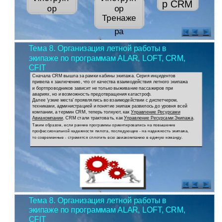
р CRM
ор
ор
Тренаже
ра
Тема 8. Организация летной работы в
экипаже по программам ALAR, LOFT, CRM,
CFIT
Сначала CRM вышла за рамки кабины экипажа. Серия инцидентов
привела к заключению, что от качества взаимодействия летного экипажа
и бортпроводников зависит не только выживание пассажиров при
авариях, но и возможность предотвращения катастроф.
Далее 'узкие места' проявлялись во взаимодействии с диспетчером,
техниками, администрацией и понятие экипаж развилось до уровня всей
компании, а термин CRM, теперь толкуют, как
Управление Ресурсами
Авиакомпании
. CRM стали трактовать, как
Управление Ресурсами Экипажа
.
Таким образом, если ранние программы ориентировались на повышение
профессиональной надежности пилота, последующие - на надежность экипажа,
то современные - стремятся сплотить всю авиакомпанию в единую команду.
Тема 8. Организация летной работы в
экипаже по программам ALAR, LOFT, CRM,
CFIT