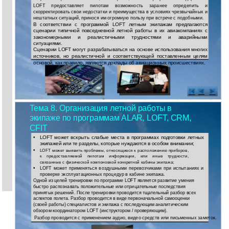
LOFT предоставляет пилотам возможность заранее определить и
скорректировать свои недостатки и преимущества в условиях чрезвычайных и
нештатных ситуаций, принося им огромную пользу при встрече с подобными.
В соответствии с программой LOFT летным экипажам предлагаются
сценарии типичной повседневной летной работы в их авиакомпаниях с
закономерными и реалистичными трудностями и аварийными
ситуациями.
Сценарии LOFT могут разрабатываться на основе использования многих
источников, но реалистичной и соответствующей поставленным целям
основой, как правило, являются доклады об авиационных происшествиях.
Тема 8. Организация летной работы в
экипаже по программам ALAR, LOFT, CRM,
CFIT
•
LOFT может вскрыть слабые места в программах подготовки летных
экипажей или те разделы, которые нуждаются в особом внимании;
•
LOFT может выявить проблемы, относящиеся к расположению приборов,
к предоставляемой пилотам информации, или иные трудности,
связанные с физической компоновкой конкретной кабины экипажа;
•
LOFT может применяться воздушными перевозчиками при испытаниях и
проверке эксплуатационных процедур в кабине экипажа.
Одной из целей тренировки по программе LOFT является развитие умения
быстро распознавать положительные или отрицательные последствия
принятых решений. После тренировки проводится тщательный разбор всех
аспектов полета. Разбор проводится в виде первоначальной самооценки
(своей работы) специалистов и экипажа с последующим аналитическим
обзором координатором LOFT (инструктором / проверяющим).
Разбор проводится с применением аудио, видео средств или письменных заметок.