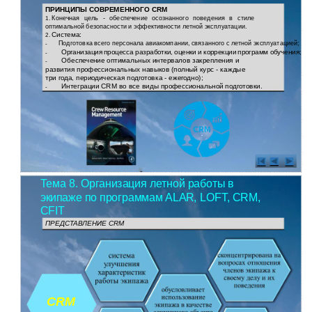
ПРИНЦИПЫ СОВРЕМЕННОГО CRM
Конечная цель - обеспечение осознанного поведения в стиле
1.
оптимальной безопасности и эффективности летной эксплуатации.
Система:
2.
Подготовка всего персонала авиакомпании, связанного с летной эксплуатацией;
-
Организация процесса разработки, оценки и коррекции программ обучения;
-
Обеспечение оптимальных интервалов закрепления и
-
развития профессиональных навыков (полный курс - каждые
три года, периодическая подготовка - ежегодно);
Интеграции CRM во все виды профессиональной подготовки.
-
Тема 8. Организация летной работы в
экипаже по программам ALAR, LOFT, CRM,
CFIT
ПРЕДСТАВЛЕНИЕ CRM
CRM