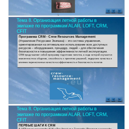
Тема 8. Организация летной работы в
экипаже по программам ALAR, LOFT, CRM,
CFIT
Программа CRM - Crew Resources Management
(Управление Ресурсами Экипажа) – это система управления,
ориентированная на оптимальное использование всех доступных
ресурсов – оборудования, процедур, людей – для обеспечения
безопасности и повышения эффективности летной эксплуатации.
CRM представляет собой программу подготовки пилотов, в ходе которой изучаются
межличностное общение, способность к принятию решений, лидерские качества и
влияние перечисленных качеств на эффективность и безопасность полетов
Тема 8. Организация летной работы в
экипаже по программам ALAR, LOFT, CRM,
CFIT
ПЕРВЫЕ ШАГИ К CRM
В 1979 после катастрофы KLM и Pan American в Тенерифе (Виновник катастрофы -