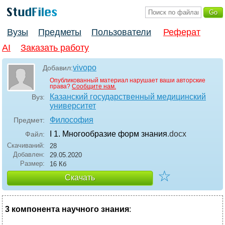
Вузы
Предметы
Пользователи
Реферат
AI
Заказать работу
vivopo
Добавил:
Опубликованный материал нарушает ваши авторские
права?
Сообщите нам.
Казанский государственный медицинский
Вуз:
университет
Философия
Предмет:
I 1. Многообразие форм знания
.docx
Файл:
Скачиваний:
28
Добавлен:
29.05.2020
Размер:
16 Кб
☆
Скачать
3 компонента научного знания
: