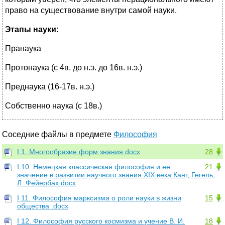
право на существование внутри самой науки.
Этапы науки
:
Пранаука
Протонаука (с 4в. до н.э. до 16в. н.э.)
Преднаука (16-17в. н.э.)
Собственно наука (с 18в.)
Соседние файлы в предмете
Философия
I 1. Многообразие форм знания.docx
28
I 10. Немецкая классическая философия и ее
21
значение в развитии научного знания XIX века Кант, Гегель,
Л. Фейербах.docx
I 11. Философия марксизма о роли науки в жизни
15
общества .docx
I 12. Философия русского космизма и учение В. И.
18