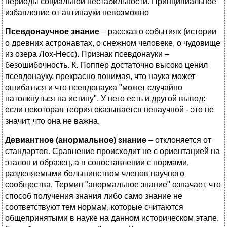
периоды социальной нестабильности. Принципиальное
избавление от антинауки невозможно
Псевдонаучное знание
– рассказ о событиях (истории
о древних астронавтах, о снежном человеке, о чудовище
из озера Лох-Несс). Признак псевдонауки –
безошибочность. К. Поппер достаточно высоко ценил
псевдонауку, прекрасно понимая, что наука может
ошибаться и что псевдонаука "может случайно
натолкнуться на истину". У него есть и другой вывод:
если некоторая теория оказывается ненаучной - это не
значит, что она не важна.
Девиантное (анормальное) знание
– отклоняется от
стандартов. Сравнение происходит не с ориентацией на
эталон и образец, а в сопоставлении с нормами,
разделяемыми большинством членов научного
сообщества. Термин "анормальное знание" означает, что
способ получения знания либо само знание не
соответствуют тем нормам, которые считаются
общепринятыми в науке на данном историческом этапе.