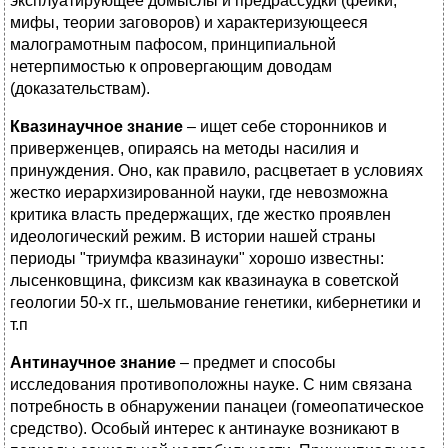
эксплуатирующее домыслы и предрассудки (фейки,
мифы, теории заговоров) и характеризующееся
малограмотным пафосом, принципиальной
нетерпимостью к опровергающим доводам
(доказательствам).
Квазинаучное знание
– ищет себе сторонников и
приверженцев, опираясь на методы насилия и
принуждения. Оно, как правило, расцветает в условиях
жестко иерархизированной науки, где невозможна
критика власть предержащих, где жестко проявлен
идеологический режим. В истории нашей страны
периоды "триумфа квазинауки" хорошо известны:
лысенковщина, фиксизм как квазинаука в советской
геологии 50-х гг., шельмование генетики, кибернетики и
т.п
Антинаучное знание
– предмет и способы
исследования противоположны науке. С ним связана
потребность в обнаружении панацеи (гомеопатическое
средство). Особый интерес к антинауке возникают в