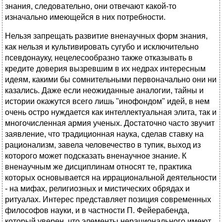
знания, следовательно, они отвечают какой-то
изначально имеющейся в них потребности.
Нельзя запрещать развитие вненаучных форм знания,
как нельзя и культивировать сугубо и исключительно
псевдонауку, нецелесообразно также отказывать в
кредите доверия вызревшим в их недрах интересным
идеям, какими бы сомнительными первоначально они ни
казались. Даже если неожиданные аналогии, тайны и
истории окажутся всего лишь "инофондом" идей, в нем
очень остро нуждается как интеллектуальная элита, так и
многочисленная армия ученых. Достаточно часто звучит
заявление, что традиционная наука, сделав ставку на
рационализм, завела человечество в тупик, выход из
которого может подсказать вненаучное знание. К
вненаучным же дисциплинам относят те, практика
которых основывается на иррациональной деятельности
- на мифах, религиозных и мистических обрядах и
ритуалах. Интерес представляет позиция современных
философов науки, и в частности П. Фейерабенда,
который уверен, что элементы нерационального имеют