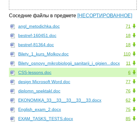
Соседние файлы в предмете
[НЕСОРТИРОВАННОЕ]
angl_metodichka.doc
71
bestref-160451.doc
18
bestref-81364.doc
18
Bilety_1_kurs_Molkov.doc
110
Bilety_osnovy_mikrobiologii_sanitarii_i_gigien...docx
11
CSS-lessons.doc
6
design Microsoft Word.doc
77
diplomn_spektakl.doc
76
EKONOMIKA_33__33__33__33__33.docx
62
English_exam_2.docx
75
EXAM_TASKS_TESTS.docx
85