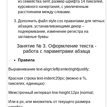
из семейства serif, размер шрифта 14 пикселей,
курсивного начертания, с увеличенным
расстоянием между словами.
Дополнить файл style.css правилами для четных
абзацев, устанавливающими декор –
подчеркивание, изменение регистра на
заглавные буквы
Занятие № 3. Оформление текста -
работа с параметрами абзаца
Правила
Выравнивание text-align:left|center|right|justify;
Красная строка text-indent:20px; (можно в %,
пикселях, единицах)
Межстрочный интервал line-height:12px |normal;
Или в px, или множитель от текущего размера
шрифта