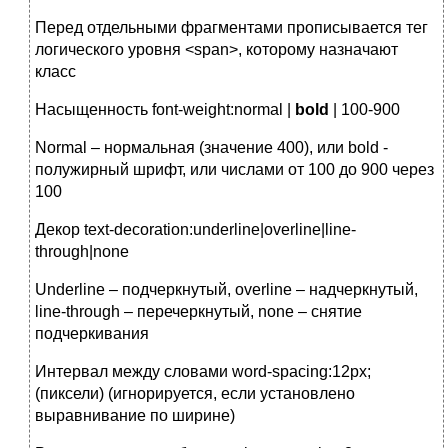
Перед отдельными фрагментами прописывается тег
логического уровня <span>, которому назначают
класс
Насыщенность font-weight:normal |
bold
| 100-900
Normal – нормальная (значение 400), или bold -
полужирный шрифт, или числами от 100 до 900 через
100
Декор text-decoration:underline|overline|line-
through|none
Underline – подчеркнутый, overline – надчеркнутый,
line-through – перечеркнутый, none – снятие
подчеркивания
Интервал между словами word-spacing:12px;
(пиксели) (игнорируется, если установлено
выравнивание по ширине)