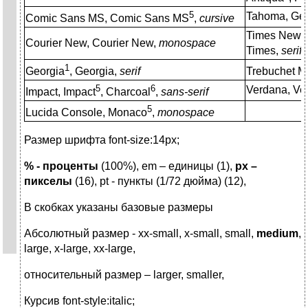
5
Tahoma, Ge
Comic Sans MS, Comic Sans MS
,
cursive
Times New 
Courier New, Courier New,
monospace
Times,
serif
1
Georgia
, Georgia,
serif
Trebuchet 
5
6
Verdana, Ve
Impact, Impact
, Charcoal
,
sans-serif
5
Lucida Console, Monaco
,
monospace
Размер шрифта font-size:14px;
% - проценты
(100%), em – единицы (1),
px
–
пикселы
(16), pt - пункты (1/72 дюйма) (12),
В скобках указаны базовые размеры
Абсолютный размер - xx-small, x-small, small,
medium
,
large, x-large, xx-large,
относительный размер – larger, smaller,
Курсив font-style:italic;