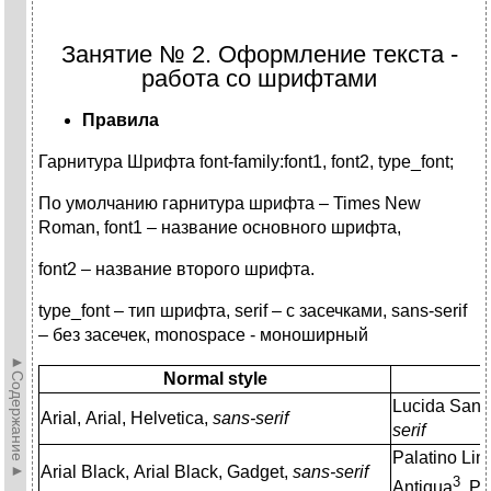
Занятие № 2. Оформление текста -
работа со шрифтами
Правила
Гарнитура Шрифта font-family:font1, font2, type_font;
По умолчанию гарнитура шрифта – Times New
Roman, font1 – название основного шрифта,
font2 – название второго шрифта.
type_font – тип шрифта, serif – с засечками, sans-serif
– без засечек, monospace - моноширный
►Содержание►
Normal style
Lucida Sans
Arial, Arial, Helvetica,
sans-serif
serif
Palatino Lin
Arial Black, Arial Black, Gadget,
sans-serif
3
Antiqua
, Pa