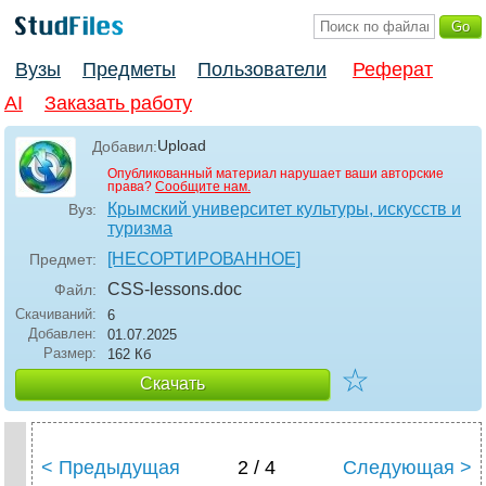
Вузы
Предметы
Пользователи
Реферат
AI
Заказать работу
Upload
Добавил:
Опубликованный материал нарушает ваши авторские
права?
Сообщите нам.
Крымский университет культуры, искусств и
Вуз:
туризма
[НЕСОРТИРОВАННОЕ]
Предмет:
CSS-lessons
.doc
Файл:
Скачиваний:
6
Добавлен:
01.07.2025
Размер:
162 Кб
☆
Скачать
< Предыдущая
2 / 4
Следующая >