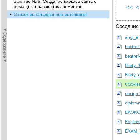
Занятие № 5. Создание каркаса сайта с
помощью плавающих элементов.
<<
<
•
Список использованных источников
Соседние
◄Содержание◄
angl_m
bestre
bestref
Bilety_
Bilety_
CSS-le
design 
diplomn
EKONO
Englis
EXAM_