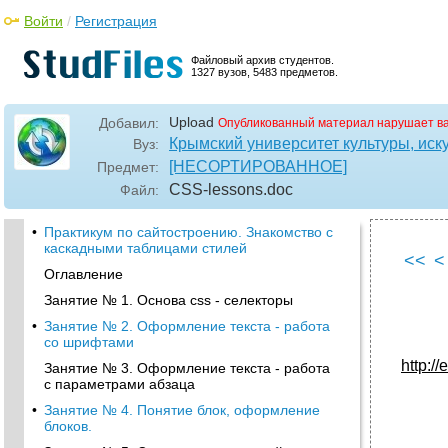
Войти
/
Регистрация
Файловый архив студентов.
1327 вузов, 5483 предметов.
Upload
Добавил:
Опубликованный материал нарушает в
Крымский университет культуры, иску
Вуз:
[НЕСОРТИРОВАННОЕ]
Предмет:
CSS-lessons
.doc
Файл:
•
Практикум по сайтостроению. Знакомство с
каскадными таблицами стилей
<<
<
Оглавление
Занятие № 1. Основа css - селекторы
•
Занятие № 2. Оформление текста - работа
со шрифтами
http:/
Занятие № 3. Оформление текста - работа
с параметрами абзаца
•
Занятие № 4. Понятие блок, оформление
блоков.