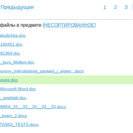
 Предыдущая
1
2
3
 файлы в предмете
[НЕСОРТИРОВАННОЕ]
etodichka.doc
f-160451.doc
-81364.doc
1_kurs_Molkov.doc
osnovy_mikrobiologii_sanitarii_i_gigien...docx
ssons.doc
Microsoft Word.doc
_spektakl.doc
MIKA_33__33__33__33__33.docx
h_exam_2.docx
TASKS_TESTS.docx