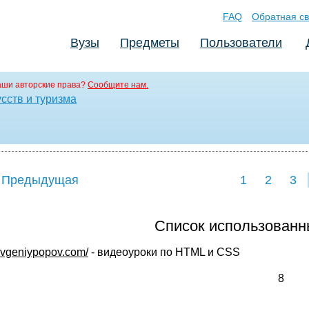
FAQ
Обратная св
Вузы
Предметы
Пользователи
аши авторские права?
Сообщите нам.
сств и туризма
 Предыдущая
1
2
3
Список использованн
/evgeniypopov.com/
- видеоуроки по HTML и CSS
8