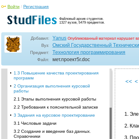
Войти
/
Регистрация
Файловый архив студентов.
1327 вузов, 5479 предметов.
•
Методы проектирования программ
Методы программирования
Yanus
Добавил:
Опубликованный материал нарушает в
1.1 Технология нисходящего
Омский Государственный Технически
Вуз:
программирования
Технология программирования
Предмет:
•
Уровень II
мет.проект5г
.doc
Файл:
•
Восходящее программирование
•
1.3 Повышение качества проектирования
программ
<<
<
•
2 Организация выполнения курсовой
работы
2.1 Этапы выполнения курсовой работы
2.2 Требования к пояснительной записке
1. Эл
•
3 Задания на курсовое проектирование
3.1 Числовые задачи
2. Кл
3.2 Создание и введение баз данных.
Справочники
3. Пр