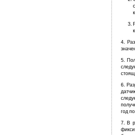
4. Ра
значе
5. По
следу
стоящ
6. Ра
датчи
следу
получ
год п
7. В 
фикси