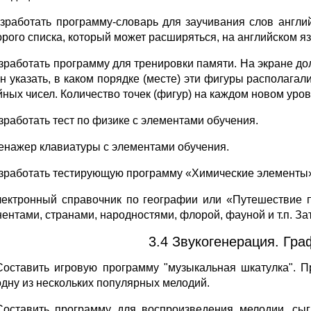
азработать программу-словарь для заучивания слов англи
орого списка, который может расширяться, на английском я
азработать программу для тренировки памяти. На экране д
н указать, в каком порядке (месте) эти фигуры располага
йных чисел. Количество точек (фигур) на каждом новом уро
азработать тест по физике с элементами обучения.
ренажер клавиатуры с элементами обучения.
азработать тестирующую программу «Химические элементы
лектронный справочник по географии или «Путешествие 
нентами, странами, народностями, флорой, фауной и т.п. З
3.4 Звукогенерация. Гра
Составить игровую программу "музыкальная шкатулка". 
одну из нескольких популярных мелодий.
Составить программу для воспроизведения мелодии, сы