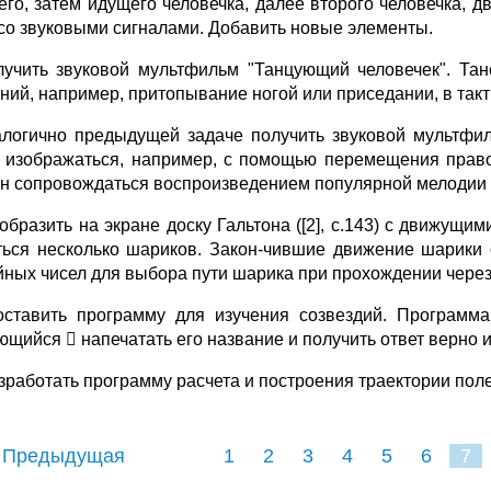
его, затем идущего человечка, далее второго человечка, д
 со звуковыми сигналами. Добавить новые элементы.
лучить звуковой мультфильм "Танцующий человечек". Та
ний, например, притопывание ногой или приседании, в такт
алогично предыдущей задаче получить звуковой мультфил
 изображаться, например, с помощью перемещения право
н сопровождаться воспроизведением популярной мелодии и
зобразить на экране доску Гальтона ([2], с.143) c движущ
ться несколько шариков. Закон-чившие движение шарики 
йных чисел для выбора пути шарика при прохождении через
оставить программу для изучения созвездий. Программа
ющийся  напечатать его название и получить ответ верно 
азработать программу расчета и построения траектории по
 Предыдущая
1
2
3
4
5
6
7