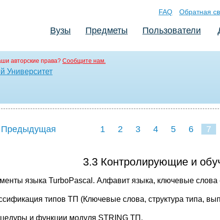
FAQ
Обратная св
Вузы
Предметы
Пользователи
аши авторские права?
Сообщите нам.
й Университет
 Предыдущая
1
2
3
4
5
6
7
3.3 Контролирующие и об
ементы языка TurboPascal. Алфавит языка, ключевые слова 
ассификация типов ТП (Ключевые слова, структура типа, вы
оцедуры и функции модуля STRING ТП.