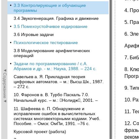
•
3.3 Контролирующие и обучающие
4. Пр
программы
3.4 Звукогенерация. Графика и движение
5. Пр
•
3.5 Помехоустойчивое кодирование
6. Эл
3.6 Игровые задачи
•
Психологическое тестирование
Арифм
3.8 Моделирование арифметических
операций
7. Би
•
Задачи по программированию / с.А.
Абрамов и др. - м.: Наука, 1988. – 224 с.
8. Кл
◄Содержание◄
Прогр
Савельев а. Я. Прикладная теория
цифровых автоматов. – м.: Высш.Шк., 1987.
– 272 с.
9. Ти
10. Фаронов в. В. Турбо Паскаль 7.0.
10. Ра
Начальный курс. – м.: Нолидж, 2001. –
11. Шафеева о. П. Обнаружение и
11. Те
исправление ошибок в вычислительных
системах многовекторными кодами. Учеб.
12. С
Пособие. – Омск: ОмПи, 1991. –76 с.
фразы
Курсовой проект (работа)
реком