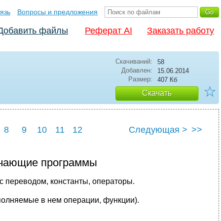
язь
Вопросы и предложения
Добавить файлы
Реферат AI
Заказать работу
Скачиваний:
58
Добавлен:
15.06.2014
Размер:
407 Кб
☆
Скачать
8
9
10
11
12
Следующая >
>>
учающие программы
с переводом, константы, операторы.
полняемые в нем операции, функции).