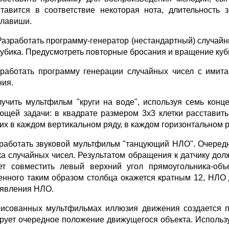
ставится в соответствие некоторая нота, длительность
клавиши.
Разработать программу-генератор (нестандартный) случайны
кубика. Предусмотреть повторные бросания и вращение куб
зработать программу генерации случайных чисел с ими
ния.
лучить мультфильм "круги на воде", используя семь конц
ющей задачи: в квадрате размером 3х3 клетки расставить чи
их в каждом вертикальном ряду, в каждом горизонтальном р
зработать звуковой мультфильм "танцующий НЛО". Очере
ка случайных чисел. Результатом обращения к датчику дол
ет совместить левый верхний угол прямоугольника-об
енного таким образом столбца окажется кратным 12, НЛО 
оявления НЛО.
рисованных мультфильмах иллюзия движения создается п
рует очередное положение движущегося объекта. Использ