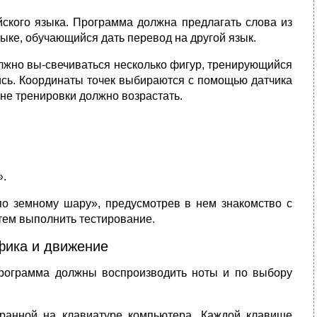
йского языка. Программа должна предлагать слова из
зыке, обучающийся дать перевод на другой язык.
олжно вы-свечиваться несколько фигур, тренирующийся
лись. Координаты точек выбираются с помощью датчика
вне тренировки должно возрастать.
».
по земному шару», предусмотрев в нем знакомство с
атем выполнить тестирование.
фика и движение
Программа должны воспроизводить ноты и по выбору
гранной на клавиатуре компьютера. Каждой клавише