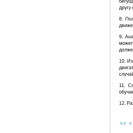
бегущ
другу
8. По
движе
9. Ан
может
долже
10. И
двига
случа
11. С
обуча
12. Р
<<
<