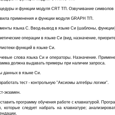
оцедуры и функции модуля CRT ТП. Озвучивание символов 
авила применения и функции модуля GRAPH ТП.
ементы языка С. Ввод-вывод в языке Си (шаблоны, функции)
етические операции в языке Си (вид, назначение, приорите
блиотеки функций в языке Си.
ючевые слова языка Си и операторы. Назначение. Применени
амма должна выдавать примеры при наличии запроса.
пы данных в языке Си.
зработать тест - контрольную "Аксиомы алгебры логики".
ст-экзамен.
оставить программу обучения работе с клавиатурой. Прогр
, которые следует набрать на клавиатуре; анализиров
ендации.