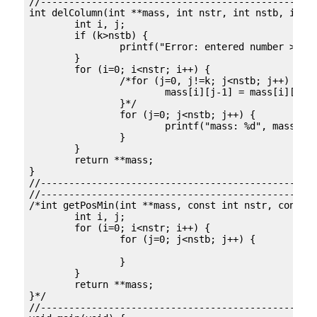
//-------------------------------------------------
int delColumn(int **mass, int nstr, int nstb, int k
	int i, j;

	if (k>nstb) {

		printf("Error: entered number > number of column");

	}

	for (i=0; i<nstr; i++) {

		/*for (j=0, j!=k; j<nstb; j++) {

			mass[i][j-1] = mass[i][j];

		}*/

		for (j=0; j<nstb; j++) {

			printf("mass: %d", mass[i][j]);

		}

	}

	return **mass;

}

//-------------------------------------------------
//-------------------------------------------------
/*int getPosMin(int **mass, const int nstr, const i
	int i, j;

	for (i=0; i<nstr; i++) {

		for (j=0; j<nstb; j++) {

		}

	}

	return **mass;

}*/

//-------------------------------------------------