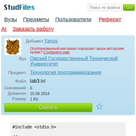
Вузы
Предметы
Пользователи
Реферат
AI
Заказать работу
Yanus
Добавил:
Опубликованный материал нарушает ваши авторские
права?
Сообщите нам.
Омский Государственный Технический
Вуз:
Университет
Технология программирования
Предмет:
lab3
.txt
Файл:
Скачиваний:
6
Добавлен:
15.06.2014
Размер:
1 Кб
☆
Скачать
#include <stdio.h>
