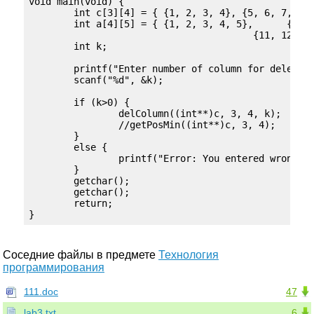
void main(void) {

	int c[3][4] = { {1, 2, 3, 4}, {5, 6, 7, 8}, {9, 10, 11, 12} }; 

	int a[4][5] = { {1, 2, 3, 4, 5},      {6, 7, 8, 9, 10}, 

					{11, 12, 13, 14, 15}, {16, 17, 18, 19, 20} };

	int k;

	printf("Enter number of column for delete:\n");

	scanf("%d", &k);

	if (k>0) {

		delColumn((int**)c, 3, 4, k);

		//getPosMin((int**)c, 3, 4);

	}

	else {

		printf("Error: You entered wrong number");

	}

	getchar();

	getchar();

	return;

}
Соседние файлы в предмете
Технология
программирования
111.doc
47
lab3.txt
6