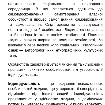
навколишнього соціального та природного
середовища. В неї з'являється здатність до
самовдосконалення, самотворення власної
особистості в процесі самопізнання, самовиховання
та самонавчання. Слід адекватно співвідносити
поняття людини й особистості. Людина як соціальна
та біологічна істота є носієм особистості. Поняття
людини значно ширше за поняття особистості, бо
включає у себе велике коло соціальних і біологічних
ознак — антропологічних, етнографічних, культурних
та ін.
Особистість характеризується якісними та кількісними
проявами психічних особливостей, які утворюють її
індивідуальність.
Індивідуальність
— це поєднання психологічних
особливостей людини, що утворюють її своєрідність,
відмінність від інших людей. Індивідуальність
проявляється у здібностях людини, в домінуючих
потребах, інтересах, схильностях, у рисах характеру,