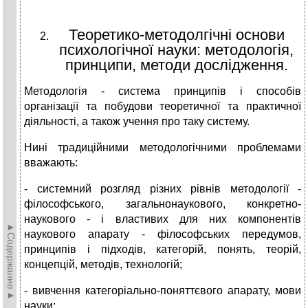
Теоретико-методолгічні основи
психологічної науки: методологія,
принципи, методи дослідження.
Методологія - система принципів і способів
організації та побудови теоретичної та практичної
діяльності, а також учення про таку систему.
Нині традиційними методологічними проблемами
вважають:
- системний розгляд різних рівнів методології -
філософського, загальнонаукового, конкретно-
наукового - і властивих для них компонентів
►Содержание►
наукового апарату - філософських передумов,
принципів і підходів, категорій, понять, теорій,
концепцій, методів, технологій;
- вивчення категоріально-поняттєвого апарату, мови
науки;