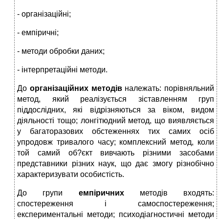
- організаційні;
- емпіричні;
- методи обробки даних;
- інтерпретаційні методи.
До
організаційних методів
належать: порівняльний
метод, який реалізується зіставленням груп
піддослідних, які відрізняються за віком, видом
діяльності тощо; лонгітюдний метод, що виявляється
у багаторазових обстеженнях тих самих осіб
упродовж тривалого часу; комплексний метод, коли
той самий об?єкт вивчають різними засобами
представники різних наук, що дає змогу різнобічно
характеризувати особистість.
До групи
емпіричних
методів входять:
спостереження і самоспостереження;
експериментальні методи; психодіагностичні методи