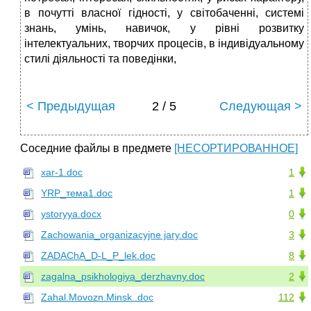
в почутті власної гідності, у світобаченні, системі
знань, умінь, навичок, у рівні розвитку
інтелектуальних, творчих процесів, в індивідуальному
стилі діяльності та поведінки,
< Предыдущая
2 / 5
Следующая >
Соседние файлы в предмете
[НЕСОРТИРОВАННОЕ]
xar-1.doc
1
YRP_тема1.doc
1
ystoryya.docx
0
Zachowania_organizacyjne jary.doc
3
ZADAChA_D-L_P_lek.doc
8
zagalna_psikhologiya_derzhavny.doc
2
Zahal.Movozn.Minsk..doc
112