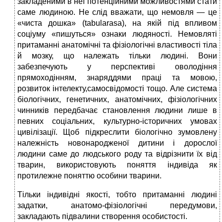
закладеними в неї потенційними можливостями стати
саме людиною. Не слід вважати, що немовля — це
«чиста дошка» (tabularasa), на якій під впливом
соціуму «пишуться» ознаки людяності. Немовляті
притаманні анатомічні та фізіологічні властивості тіла
й мозку, що належать тільки людині. Вони
забезпечують у перспективі оволодіння
прямоходінням, знаряддями праці та мовою,
розвиток інтелекту,самосвідомості тощо. Але система
біологічних, генетичних, анатомічних, фізіологічних
чинників передбачає становлення людини лише в
певних соціальних, культурно-історичних умовах
цивілізації. Щоб підкреслити біологічно зумовлену
належність новонародженої дитини і дорослої
людини саме до людського роду та відрізнити їх від
тварин, використовують поняття індивіда як
протилежне поняттю особини тварини.
Тільки індивідні якості, тобто притаманні людині
задатки, анатомо-фізіологічні передумови,
закладають підвалини створення особистості.