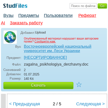
Вузы
Предметы
Пользователи
Реферат
AI
Заказать работу
Upload
Добавил:
Опубликованный материал нарушает ваши авторские
права?
Сообщите нам.
Восточноевропейский национальный
Вуз:
университет им. Леси Украинки
[НЕСОРТИРОВАННОЕ]
Предмет:
zagalna_psikhologiya_derzhavny
.doc
Файл:
Скачиваний:
2
Добавлен:
01.07.2025
Размер:
140 Кб
☆
Скачать
< Предыдущая
2 / 5
Следующая >