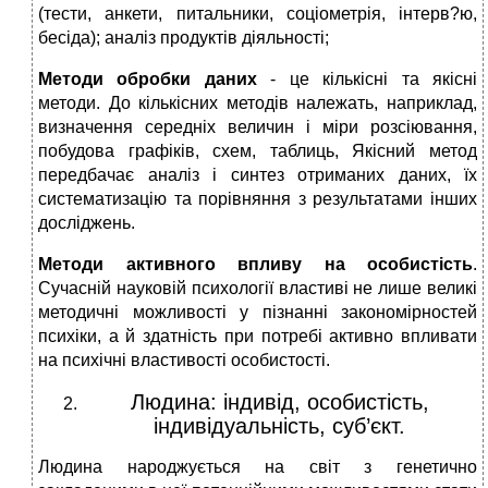
(тести, анкети, питальники, соціометрія, інтерв?ю,
бесіда); аналіз продуктів діяльності;
Методи обробки даних
- це кількісні та якісні
методи. До кількісних методів належать, наприклад,
визначення середніх величин і міри розсіювання,
побудова графіків, схем, таблиць, Якісний метод
передбачає аналіз і синтез отриманих даних, їх
систематизацію та порівняння з результатами інших
досліджень.
Методи активного впливу на особистість
.
Сучасній науковій психології властиві не лише великі
методичні можливості у пізнанні закономірностей
психіки, а й здатність при потребі активно впливати
на психічні властивості особистості.
Людина: індивід, особистість,
індивідуальність, суб’єкт.
Людина народжується на світ з генетично