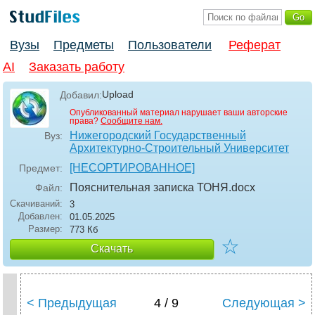
Вузы
Предметы
Пользователи
Реферат
AI
Заказать работу
Upload
Добавил:
Опубликованный материал нарушает ваши авторские
права?
Сообщите нам.
Нижегородский Государственный
Вуз:
Архитектурно-Строительный Университет
[НЕСОРТИРОВАННОЕ]
Предмет:
Пояснительная записка ТОНЯ
.docx
Файл:
Скачиваний:
3
Добавлен:
01.05.2025
Размер:
773 Кб
☆
Скачать
< Предыдущая
4 / 9
Следующая >