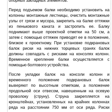
опорных закладных элементов.
Перед подъемом балки необходимо установить на
колонны монтажные лестницы, очистить монтажные
узлы от грязи и мусора, закрепить на балке оттяжки
из пенькового каната и застропить ее. Балку
поднимают выше проектной отметки на 50 см, а
затем с помощью оттяжек приводят ее в положение,
близкое к проектному. При установке подкрановых
балок риски на нижних торцевых гранях балок
должны совпадать с рисками на консолях колонн.
Временное крепление балки осуществляется с
помощью болтового устройства.
После укладки балок на консоли колонн и
временного положение подкрановых балок
выверяют по высотным отметкам, а положение
продольной оси отвесом, навешенным на осевую
проволоку (струну). Струна закрепляется на
кронштейнах, установленных на крайних колоннах
ряда на расстоянии 750 мм от оси ряда. Риски