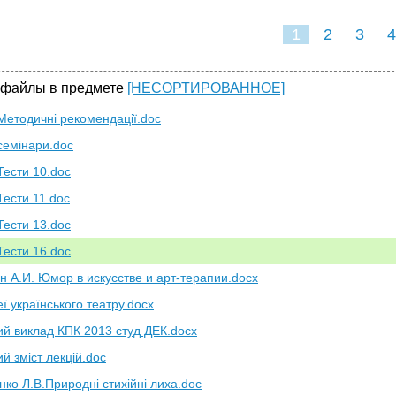
1
2
3
4
 файлы в предмете
[НЕСОРТИРОВАННОЕ]
Методичні рекомендації.doc
семінари.doc
Тести 10.doc
Тести 11.doc
Тести 13.doc
Тести 16.doc
н А.И. Юмор в искусстве и арт-терапии.docx
ї українського театру.docx
ий виклад КПК 2013 студ ДЕК.docx
й зміст лекцій.doc
нко Л.В.Природні стихійні лиха.doc