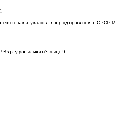
1
­легливо нав’язувалося в період правління в СРСР М.
85 р. у російській в’язниці: 9