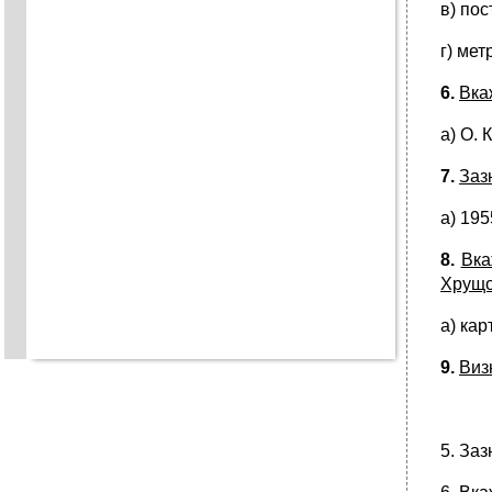
в) пос
г) мет
6.
Вка
а) О. 
7.
Заз
а) 1955
8.
Вка
Хрущо
а) кар
9.
Виз
5. Заз