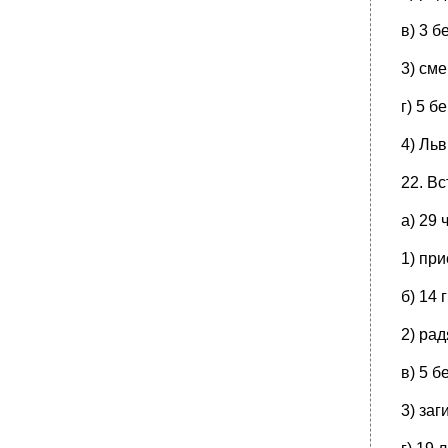
в) 3 б
3) сме
г) 5 б
4) Льв
22. Вс
а) 29 
1) при
б) 14 
2) ра
в) 5 б
3) заг