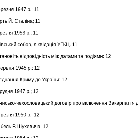
ерезня 1947 р.; 11
рть Й. Сталіна; 11
ерезня 1953 р.; 11
івський собор, ліквідація УГКЦ. 11
тановіть відповідність між датами та подіями: 12
червня 1945 р.; 12
єднання Криму до України; 12
грудня 1947 р.; 12
дянсько-чехословацький договір про включення Закарпаття 
ерезня 1950 р.; 12
ибель Р. Шухевича; 12