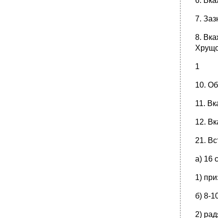
6. Вка
7. За
8. Вка
Хрущо
1
10. Об
11. Вк
12. В
21. Вс
а) 16 
1) пр
б) 8-1
2) рад