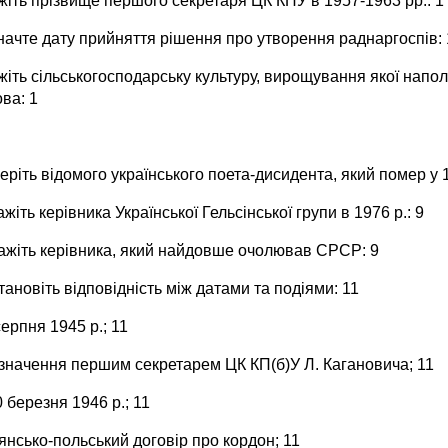
жіть прізвище першого секретаря ЦК КПУ в 1957-1963 рр.: 1
значте дату прийняття рішення про утворення раднаргоспів: 
жіть сільськогосподарську культуру, вирощування якої напо
ва: 1
еріть відомого українського поета-дисидента, який помер у 19
ажіть керівника Української Гельсінської групи в 1976 р.: 9
кажіть керівника, який найдовше очолював СРСР: 9
тановіть відповідність між датами та подіями: 11
серпня 1945 р.; 11
изначення першим секретарем ЦК КП(б)У Л. Кагановича; 11
0 березня 1946 р.; 11
янсько-польський договір про кордон; 11