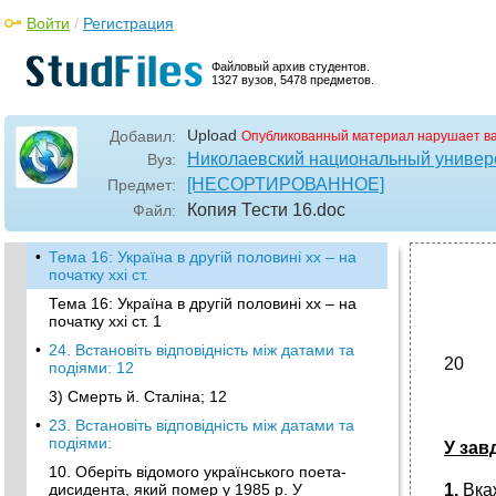
Войти
/
Регистрация
Файловый архив студентов.
1327 вузов, 5478 предметов.
Upload
Добавил:
Опубликованный материал нарушает в
Николаевский национальный универс
Вуз:
[НЕСОРТИРОВАННОЕ]
Предмет:
Копия Тести 16
.doc
Файл:
•
Тема 16: Україна в другій половині xх – на
початку ххі ст.
Тема 16: Україна в другій половині xх – на
початку ххі ст. 1
•
24. Встановіть відповідність між датами та
20
подіями: 12
3) Смерть й. Сталіна; 12
•
23. Встановіть відповідність між датами та
подіями:
У зав
10. Оберіть відомого українського поета-
дисидента, який помер у 1985 р. У
1.
Вка