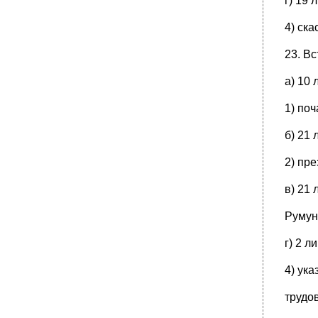
г) 19 
4) ск
23. Вс
а) 10 
1) поч
б) 21 
2) пре
в) 21 
Румуні
г) 2 л
4) ука
трудов