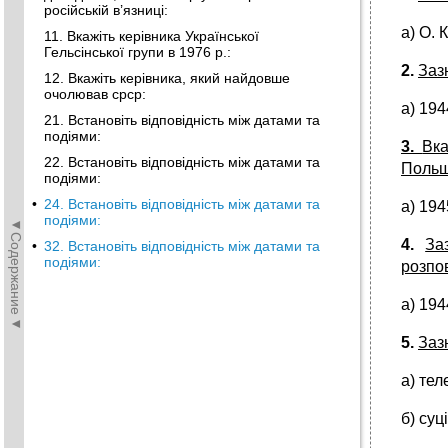
російській в’язниці:
а) О. 
11. Вкажіть керівника Української
Гельсінської групи в 1976 р.:
2.
Заз
12. Вкажіть керівника, який найдовше
очолював срср:
а) 1944
21. Встановіть відповідність між датами та
подіями:
3.
Вка
22. Встановіть відповідність між датами та
Польщ
подіями:
•
24. Встановіть відповідність між датами та
а) 1945
подіями:
◄Содержание◄
4.
За
•
32. Встановіть відповідність між датами та
подіями:
розпо
а) 1944
5.
Заз
а) тел
б) суц