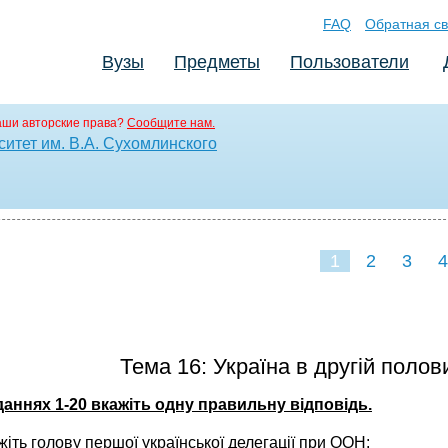
FAQ
Обратная св
Вузы
Предметы
Пользователи
аши авторские права?
Сообщите нам.
итет им. В.А. Сухомлинского
1
2
3
4
Тема 16: Україна в другій половин
даннях 1
-20
вкажіть одну правильну відповідь.
жіть голову першої української делегації
при ООН: