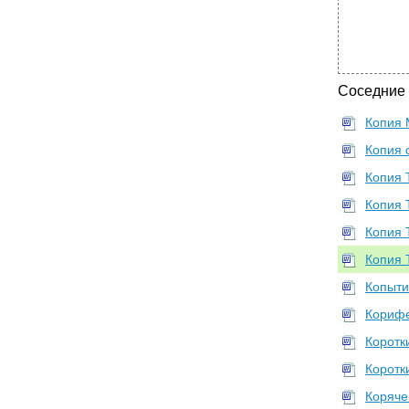
Соседние
Копия 
Копия 
Копия 
Копия 
Копия 
Копия 
Копыти
Корифе
Коротк
Коротки
Коряче