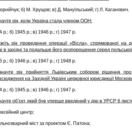
Корнійчук; б) М. Хрущов; в) Д. Мануїльський; г) Л. Каганович.
начте рік, коли Україна стала членом
ООН:
 р.; б) 1945 р.; в) 1946 р.; г) 1947 р.
жіть рік проведення операції «Вісла», спрямованої на де
і в західні та подальше його розпорошення серед польської
 р.; б) 1946 р.; в) 1947 р.; г) 1948 р.
значте рік прийняття Львівським собором рішення про л
всюдження на Західній Україні церковної юрисдикції Московс
 р.; б) 1945 р.; в) 1946 р.; г) 1947 р.
начте об’єкт, який був уперше введений у дію в УРСР 6 листо­
евізійний центр;
ільнозварний міст за проектом Є. Патона;