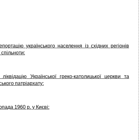
пор­тацію українського населення із східних регіонів
 спільноти:
іквіда­цію Української греко-католицької церкви та
ького патріархату:
пада 1960 р. у Києві: