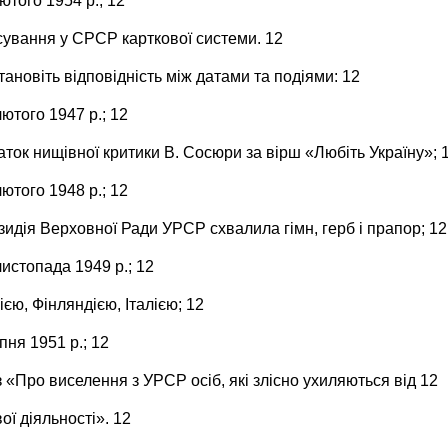
лютого 1954 р.; 12
асування у СРСР карткової системи. 12
тановіть відповідність між датами та подіями: 12
лютого 1947 р.; 12
аток нищівної критики В. Сосюри за вірш «Любіть Україну»; 
лютого 1948 р.; 12
зидія Верховної Ради УРСР схвалила гімн, герб і прапор; 12
листопада 1949 р.; 12
єю, Фінляндією, Італією; 12
ипня 1951 р.; 12
з «Про виселення з УРСР осіб, які злісно ухиляються від 12
ої діяльності». 12