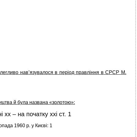
о­легливо нав’язувалося в період правління в СРСР М.
ництва й була названа «золотою»:
 xх – на початку ххі ст. 1
пада 1960 р. у Києві: 1