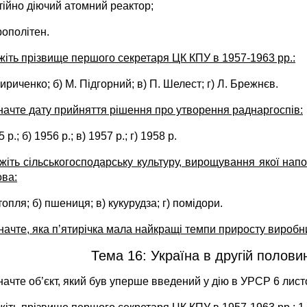
тійно діючий атомний реактор;
рополітен.
жіть прізвище першого секретаря ЦК КПУ в 1957-1963 рр.:
Кириченко; б) М. Підгорний; в) П. Шелест; г) Л. Брежнєв.
начте дату прийняття рішення про утворення раднаргоспів:
 р.; б) 1956 р.; в) 1957 р.; г) 1958 р.
жіть сільськогосподарську культуру, вирощування якої нап
ва:
топля; б) пшениця; в) кукурудза; г) помідори.
начте, яка п’ятирічка мала найкращі темпи приросту вироб­
Тема 16: Україна в другій половині
начте об’єкт, який був уперше введений у дію в УРСР 6 листо­