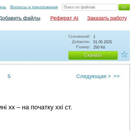
язь
Вопросы и предложения
Добавить файлы
Реферат AI
Заказать работу
Скачиваний:
1
Добавлен:
01.05.2025
Размер:
250 Кб
☆
Скачать
5
Следующая >
>>
і xх – на початку ххі ст.