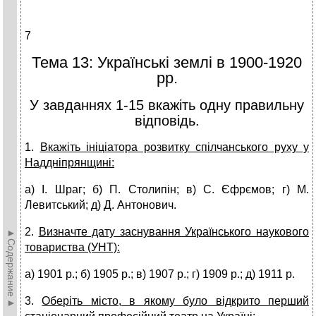
7
Тема 13: Українські землі в 1900-1920
рр.
У завданнях 1-15 вкажіть одну правильну
відповідь.
1.
Вкажіть ініціатора розвитку спілчанського руху у
Наддніпрянщині:
а) І. Шраг; б) П. Столипін; в) С. Єфрємов; г) М.
Левитський; д) Д. Антонович.
2.
Визначте дату заснування Українського наукового
►Содержание►
товариства (УНТ):
а) 1901 р.; б) 1905 р.; в) 1907 р.; г) 1909 р.; д) 1911 р.
3.
Оберіть місто, в якому було відкрито перший