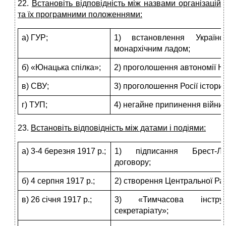
22.
Встановіть відповідність між назвами організацій
та їх програмними положеннями:
а) ГУР;
1) встановлення Українс
монархічним ладом;
б) «Юнацька спілка»;
2) проголошення автономії На
в) СВУ;
3) проголошення Росії істори
г) ТУП;
4) негайне припинення війни 
23.
Встановіть відповідність між датами і подіями:
а) 3-4 березня 1917 р.;
1) підписання Брест-Ли
договору;
б) 4 серпня 1917 р.;
2) створення Центральної Ра
в) 26 січня 1917 р.;
3) «Тимчасова інструк
секретаріату»;