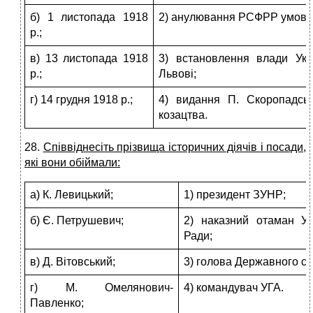
б) 1 листопада 1918
2) анулювання РСФРР умов Б
р.;
в) 13 листопада 1918
3) встановлення влади Укр
р.;
Львові;
г) 14 грудня 1918 р.;
4) видання П. Скоропадсь
козацтва.
28.
Співвіднесіть прізвища історичних діячів і посади,
які вони обій­мали:
а) К. Левицький;
1) президент ЗУНР;
б) Є. Петрушевич;
2) наказний отаман Ук
Ради;
в) Д. Вітовський;
3) голова Державного се
г) М. Омелянович-
4) командувач УГА.
Павленко;