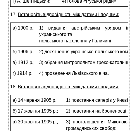
г) А. Шептицький;
4) голова «Руської ради».
17.
Встановіть відповідність між датами і подіями:
а) 1900 р.;
1) видання австрійським урядом інс
українського та
польського населення у Галичині;
б) 1906 р.;
2) досягнення українсько-польського комп
в) 1912 р.;
3) обрання митрополитом греко-католицьк
г) 1914 р.;
4) проведення Львівського віча.
18.
Встановіть відповідність між датами і подіями:
а) 14 червня 1905 р.;
1) повстання саперів у Києві;
б) 17 жовтня 1905 р.;
2) повстання на броненосці «
в) 30 жовтня 1905 р.;
3) проголошення Миколою I
громадянських свобод;