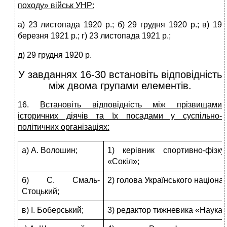
походу» військ УНР:
а) 23 листопада 1920 р.; б) 29 грудня 1920 р.; в) 19
березня 1921 р.; г) 23 листопада 1921 р.;
д) 29 грудня 1920 р.
У завданнях 16-30 встановіть відповідність
між двома групами елементів.
16.
Встановіть відповідність між прізвищами
історичних діячів та їх посадами у суспільно-
політичних організаціях:
а) А. Волошин;
1) керівник спортивно-фізку
«Сокіл»;
б) С. Смаль-
2) голова Українського націона
Стоцький;
в) І. Боберський;
3) редактор тижневика «Наука»