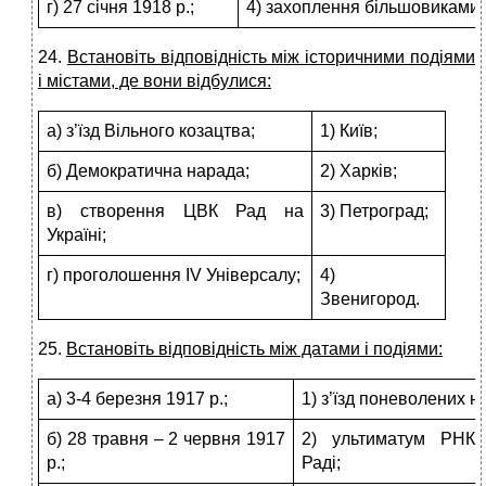
г) 27 січня 1918 р.;
4) захоплення більшовиками 
24.
Встановіть відповідність між історичними подіями
і містами, де вони відбулися:
а) з’їзд Вільного козацтва;
1) Київ;
б) Демократична нарада;
2) Харків;
в) створення ЦВК Рад на
3) Петроград;
Україні;
г) проголошення IV Універсалу;
4)
Звенигород.
25.
Встановіть відповідність між датами і подіями:
а) 3-4 березня 1917 р.;
1) з’їзд поневолених н
б) 28 травня – 2 червня 1917
2) ультиматум РНК 
р.;
Раді;