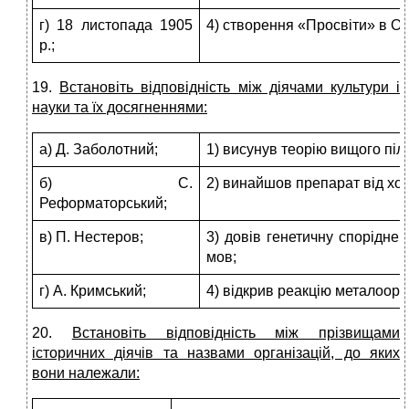
г) 18 листопада 1905
4) створення «Просвіти» в Од
р.;
19.
Встановіть відповідність між діячами культури і
науки та їх досягненнями:
а) Д. Заболотний;
1) висунув теорію вищого піл
б) С.
2) винайшов препарат від хо
Реформаторський;
в) П. Нестеров;
3) довів генетичну споріднен
мов;
г) А. Кримський;
4) відкрив реакцію металоорга
20.
Встановіть відповідність між прізвищами
історичних діячів та на­звами організацій, до яких
вони належали: