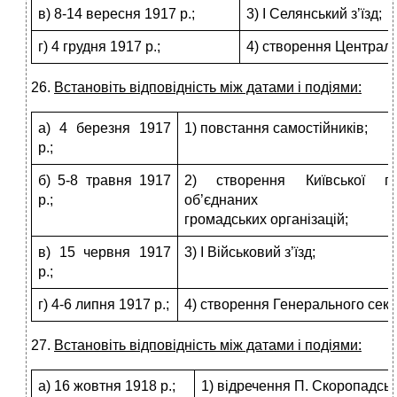
в) 8-14 вересня 1917 р.;
3) І Селянський з’їзд;
г) 4 грудня 1917 р.;
4) створення Централь
26.
Встановіть відповідність між датами і подіями:
а) 4 березня 1917
1) повстання самостійників;
р.;
б) 5-8 травня 1917
2) створення Київської гу
р.;
об’єднаних
громадських організацій;
в) 15 червня 1917
3) І Військовий з’їзд;
р.;
г) 4-6 липня 1917 р.;
4) створення Генерального секр
27.
Встановіть відповідність між датами і подіями:
а) 16 жовтня 1918 р.;
1) відречення П. Скоропадськ