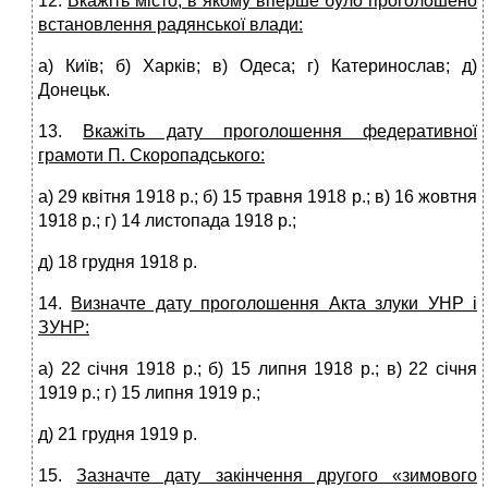
12.
Вкажіть місто, в якому вперше було проголошено
встановлення радянської влади:
а) Київ; б) Харків; в) Одеса; г) Катеринослав; д)
Донецьк.
13.
Вкажіть дату проголошення федеративної
грамоти П. Скоро­падського:
а) 29 квітня 1918 р.; б) 15 травня 1918 р.; в) 16 жовтня
1918 р.; г) 14 листопада 1918 р.;
д) 18 грудня 1918 р.
14.
Визначте дату проголошення Акта злуки УНР і
ЗУНР:
а) 22 січня 1918 р.; б) 15 липня 1918 р.; в) 22 січня
1919 р.; г) 15 липня 1919 р.;
д) 21 грудня 1919 р.
15.
Зазначте дату закінчення другого «зимового