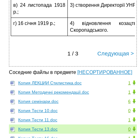
в) 24 листопада 1918
3) створення Директорії УНР;
р.;
г) 16 січня 1919 р.;
4) відновлення козацт
Скоропадського.
1 / 3
Следующая >
Соседние файлы в предмете
[НЕСОРТИРОВАННОЕ]
Копия ЛЕКЦИИ Стилистика.doc
1
Копия Методичні рекомендації.doc
1
Копия семінари.doc
6
Копия Тести 10.doc
0
Копия Тести 11.doc
1
Копия Тести 13.doc
0