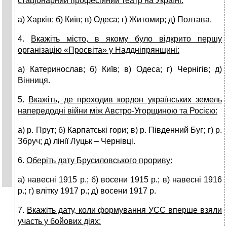
стаціонарний професійний театр на Україні:
а) Харків; б) Київ; в) Одеса; г) Житомир; д) Полтава.
4.
Вкажіть місто, в якому було відкрито першу
організацію «Просві­та» у Наддніпрянщині:
а) Катеринослав; б) Київ; в) Одеса; г) Чернігів; д)
Вінниця.
5.
Вкажіть, де проходив кордон українських земель
напередодні війни між Австро-Угорщиною та Росією:
а) р. Прут; б) Карпатські гори; в) р. Південний Буг; г) р.
Збруч; д) лінії Луцьк – Чернівці.
6.
Оберіть дату Брусиловського прориву:
а) навесні 1915 р.; б) восени 1915 р.; в) навесні 1916
р.; г) влітку 1917 р.; д) восени 1917 р.
7.
Вкажіть дату, коли формування УСС вперше взяли
участь у бойових діях: