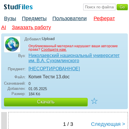
Вузы
Предметы
Пользователи
Реферат
AI
Заказать работу
Upload
Добавил:
Опубликованный материал нарушает ваши авторские
права?
Сообщите нам.
Николаевский национальный университет
Вуз:
им. В.А. Сухомлинского
[НЕСОРТИРОВАННОЕ]
Предмет:
Копия Тести 13
.doc
Файл:
Скачиваний:
0
Добавлен:
01.05.2025
Размер:
184 Кб
☆
Скачать
1 / 3
Следующая >