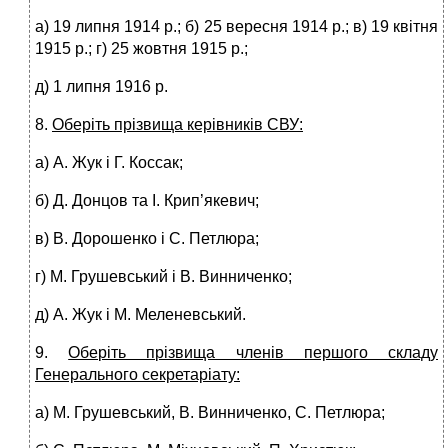
а) 19 липня 1914 р.; б) 25 вересня 1914 р.; в) 19 квітня
1915 р.; г) 25 жовтня 1915 р.;
д) 1 липня 1916 р.
8.
Оберіть прізвища керівників СВУ:
а) А. Жук і Г. Коссак;
б) Д. Донцов та І. Крип’якевич;
в) В. Дорошенко і С. Петлюра;
г) М. Грушевський і В. Винниченко;
д) А. Жук і М. Меленевський.
9.
Оберіть прізвища членів першого складу
Генерального секретаріату:
а) М. Грушевський, В. Винниченко, С. Петлюра;