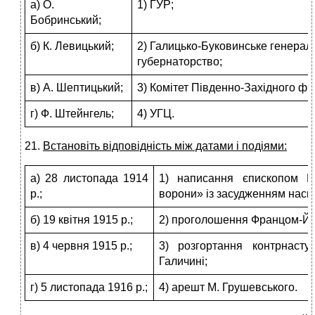
а) О.
1) ГУР;
Бобринський;
б) К. Левицький;
2) Галицько-Буковинське генерал
губернаторство;
в) А. Шептицький;
3) Комітет Південно-Західного фр
г) Ф. Штейнгель;
4) УГЦ.
21.
Встановіть відповідність між датами і подіями:
а) 28 листопада 1914
1) написання єпископом Н
р.;
ворони» із засудженням насил
б) 19 квітня 1915 р.;
2) проголошення Францом-Йо
в) 4 червня 1915 р.;
3) розгортання контрнасту
Галичині;
г) 5 листопада 1916 р.;
4) арешт М. Грушевського.