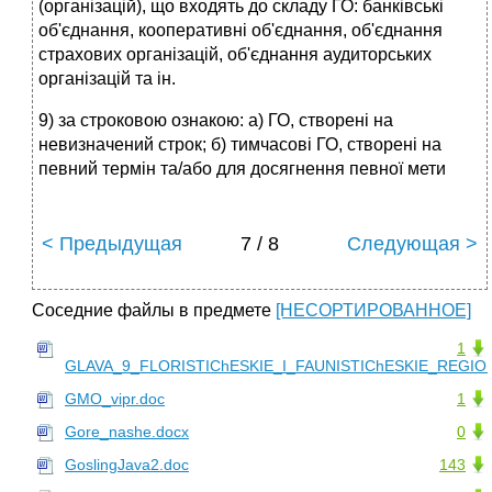
(організацій), що входять до складу ГО: банківські
об'єднання, кооперативні об'єднання, об'єднання
страхових організацій, об'єднання ауди­торських
організацій та ін.
9) за строковою ознакою: а) ГО, створені на
невизначений строк; б) тимчасові ГО, створені на
певний термін та/або для досягнення певної мети
< Предыдущая
7 / 8
Следующая >
Соседние файлы в предмете
[НЕСОРТИРОВАННОЕ]
1
GLAVA_9_FLORISTIChESKIE_I_FAUNISTIChESKIE_REGIO..
GMO_vipr.doc
1
Gore_nashe.docx
0
GoslingJava2.doc
143