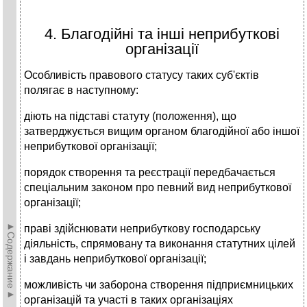
4. Благодійні та інші неприбуткові
організації
Особливість правового статусу таких суб'єктів
полягає в наступному:
діють на підставі статуту (положення), що
затверджується вищим органом благодійної або іншої
неприбуткової організації;
порядок створення та реєстрації передбачається
спеціальним законом про певний вид неприбуткової
організації;
►Содержание►
праві здійснювати неприбуткову господарську
діяльність, спрямовану та виконання статутних цілей
і завдань неприбуткової організації;
можливість чи заборона створення підприємницьких
організацій та участі в таких організаціях