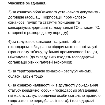
учасників об'єднання)
3) за ознакою обов'язкового установчого документу -
договірні (асоціації, корпорації, промислово-
фінансові групи) та статутні (концерни та
консорціуми; державні та комунальні ГО, а також ГО,
створені в розпорядчому порядку)
4) за галузевою ознакою - галузеві, тобто
господарські об'єднання підприємств певної галузі
(транспорту, зв'язку, вугільної промисловості тощо),
міжгалузеві (до складу яких входять гос­подарські
організації різних галузей економіки)
5) за територіальною ознакою - республіканські,
обласні, міські тощо
6) за ознакою наявності чи відсутності у об'єднання
статусу юридичної особи - господарські об'єднання,
які мають статус юридичної особи (загальне правило,
якщо закон не передбачає іншого), і господарські