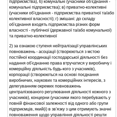
підприємства), б) комунальні (учас­ники об'єднання -
комунальні підприємства); в) приватно-колективні
(учасники об'єднання - підприємства приватної та/або
колективної власності); г) змішані: до складу
об'єднання входять підприємства різних форм
власності - публічної (державної та/або комунальної)
та приватно-колективної
2) за ознакою ступеня нейтралізації управлінських
повноважень - асоціації (створюються з мс­тою
постійної координації господарської діяльності без
надання об'єднанню права втручатися у виробничу і
комерційну діяльність будь-кого з учасників),
корпорації (створюються на основі по­єднання
виробничих, наукових та комерційних інтересів, з
делегуванням окремих повноважень
централізованого регулювання діяльності кожного з
учасників), концерни (учасники якого пере­бувають у
повній фінансової залежності від одного або групи
підприємців, який(і) в зв'язку з цим отримують значні
повноваження щодо управління діяльності решти