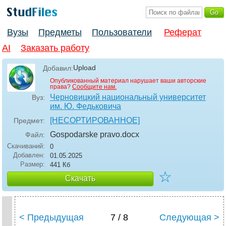
Вузы
Предметы
Пользователи
Реферат
AI
Заказать работу
Upload
Добавил:
Опубликованный материал нарушает ваши авторские
права?
Сообщите нам.
Черновицкий национальный университет
Вуз:
им. Ю. Федьковича
[НЕСОРТИРОВАННОЕ]
Предмет:
Gospodarske pravo
.docx
Файл:
Скачиваний:
0
Добавлен:
01.05.2025
Размер:
441 Кб
☆
Скачать
< Предыдущая
7 / 8
Следующая >