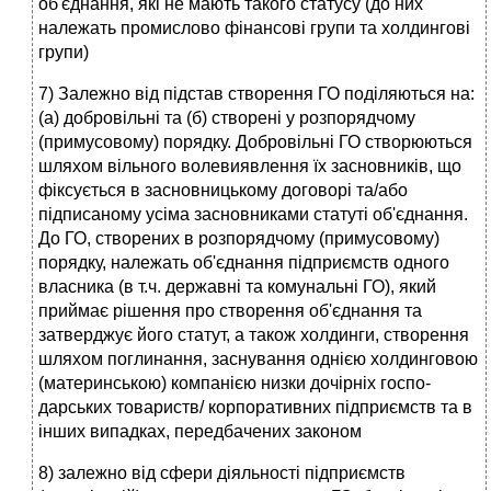
об'єднання, які не мають такого статусу (до них
належать промислово фінансові групи та холдингові
групи)
7) Залежно від підстав створення ГО поділяються на:
(а) добровільні та (б) створені у розпо­рядчому
(примусовому) порядку. Добровільні ГО створюються
шляхом вільного волевиявлення їх засновників, що
фіксується в засновницькому договорі та/або
підписаному усіма засновни­ками статуті об'єднання.
До ГО, створених в розпорядчому (примусовому)
порядку, належать об'єднання підприємств одного
власника (в т.ч. державні та комунальні ГО), який
приймає рі­шення про створення об'єднання та
затверджує його статут, а також холдинги, створення
шляхом поглинання, заснування однією холдинговою
(материнською) компанією низки дочірніх госпо­
дарських товариств/ корпоративних підприємств та в
інших випадках, передбачених законом
8) залежно від сфери діяльності підприємств