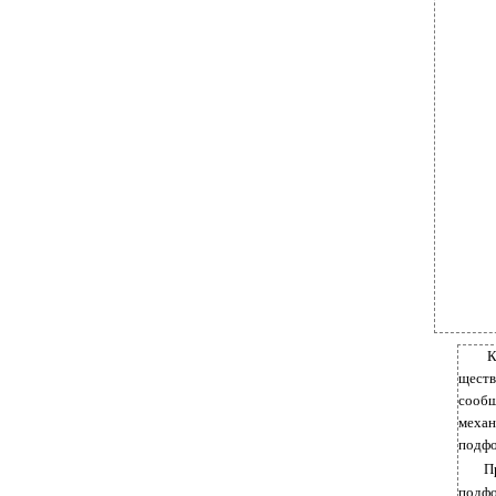
ществ
сообщ
механ
подфо
П
подф