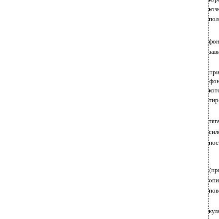
коз
пол
фон
зав
при
фон
кот
тир
тяг
сил
пос
(пр
опи
пов
кул