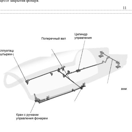
цессе закрытия фонаря.
11