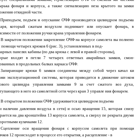
ырька фонаря и корпуса, а также сигнализацию неза­ крытого на замки
ожения откидной части.
Приподъем, подъем и опускание ОЧФ производятся цилиндром подъема
аря, который сжатым воздухом поднимает или опускает фонарь, в
исимости от положения ручки крана управления фонарем.
В закрытом положении закрепление ОЧФ на корпусе самолета вы­ полнено
 помощи четырех крюков 6 (рис. 3), установленных в под-
арных панелях кабины (по два крюка с левой и правой стороны),
орые входят в петли 7 четырех ответных аварийных замков, смон­
ованных в продольных балках каркаса ОЧФ.
Запирающие крюки 6 замков соединены между собой через качал­ ки
ами эксплуатационной системы, которая приводится в движение штоком
ового цилиндра управления замками 9 за счет сжатого воз­ духа,
тупающего в него из самолетной сети через кран 3 управле­ ния фонарем.
В открытом положении ОЧФ удерживается цилиндром подъема
и наличии давления воздуха в сети) и осью вращения 15, которая снизу
рается на два кронштейна 13 корпуса самолета, а сверху пе­ рекрыта двумя
оротными кулачками 12.
Сцепление оси вращения фонаря с корпусом самолета при помощи
ачков 12 происходит в процессе его открытия, а расцепление - в