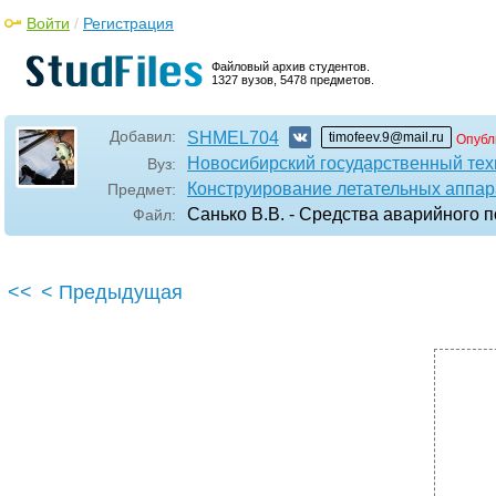
Войти
/
Регистрация
Файловый архив студентов.
1327 вузов, 5478 предметов.
Добавил:
SHMEL704
timofeev.9@mail.ru
Опубл
Новосибирский государственный тех
Вуз:
Конструирование летательных аппар
Предмет:
Санько В.В. - Средства аварийного 
Файл:
<<
< Предыдущая