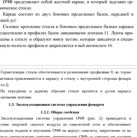
Герметизация стекла обеспечивается резиновыми профилями 9, ко­ торые
метиком приклеиваются к каркасу и стеклу с внутренней стороны фонаря
то I).
По переднему и заднему обрезам стекло крепится к дугам каркаса
сановыми лентами.
1.3. Эксплуатационная система управления фонарем
1.3.1. Общие сведения
Эксплуатационная система управления ОЧФ (рис. 2) приводится в
ствие энергией сжатого воздуха из самолетной сети и обеспечивает
подъем, подъем и опускание ОЧФ на корпус самолета, закрепление ее на
пусе специальными замками, герметизацию ОЧФ со смежны­ ми частями