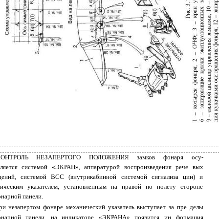
КОНТРОЛЬ НЕЗАПЕРТОГО ПОЛОЖЕНИЯ замков фонаря осу­
ляется системой «ЭКРАН», аппаратурой воспроизведения рече­ вых
ений, системой ВСС (внутрикабинной системой сигнализа­ ции) и
ическим указателем, установленным на правой по полету стороне
нарной панели.
ри незапертом фонаре механический указатель выступает за пре­ делы
онарной панели, на индикаторе «ЭКРАНА» появится ин­ формация