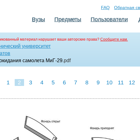
FAQ
Обратная св
Вузы
Предметы
Пользователи
икованный материал нарушает ваши авторские права?
Сообщите нам.
нический университет
атов
покидания самолета МиГ-29
.pdf
1
2
3
4
5
6
7
8
9
10
11
12