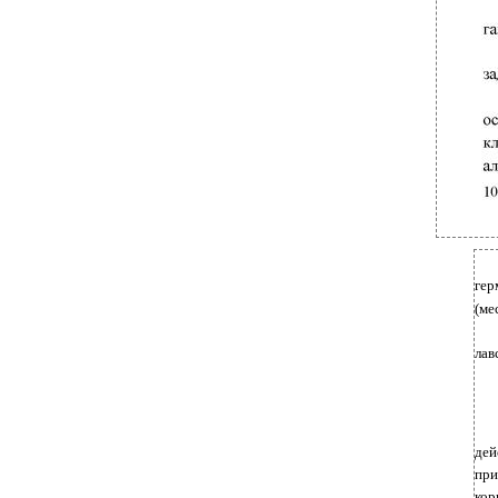
гер
(мес
лав
дей
при
кор