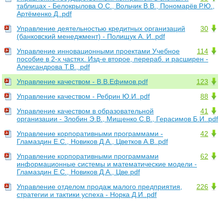
таблицах - Белокрылова О.С., Вольчик В.В., Пономарёв Р.Ю.,
Артёменко Д..pdf
Управление деятельностью кредитных организаций
30
(банковский менеджмент) - Полищук А. И..pdf
Управление инновационными проектами Учебное
114
пособие в 2-х частях. Изд-е второе, перераб. и расширен -
Александрова Т.В.,.pdf
Управление качеством - В.В.Ефимов.pdf
123
Управление качеством - Ребрин Ю.И..pdf
88
Управление качеством в образовательной
41
организации - Злобин Э.В., Мищенко С.В., Герасимов Б.И..pdf
Управление корпоративными программами -
42
Гламаздин Е.С., Новиков Д.А., Цветков А.В..pdf
Управление корпоративными программами
62
информационные системы и математические модели -
Гламаздин Е.С., Новиков Д.А., Цве.pdf
Управление отделом продаж малого предприятия,
226
стратегии и тактики успеха - Норка Д.И..pdf