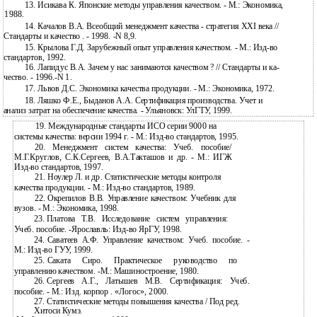
13. Исикава К. Японские методы управления качеством. - М.: Экономика,
1988.
14. Качалов В.А. Всеобщий менеджмент качества - стратегия XXI века //
Стандарты и качество . - 1998. -N 8,9.
15. Крылова Г.Д. Зарубежный опыт управления качеством. - М.: Изд-во
стандартов, 1992.
16. Лапидус В.А. Зачем у нас занимаются качеством ? // Стандарты и ка-
чество. - 1996.-N 1.
17. Львов Д.С. Экономика качества продукции. - М.: Экономика, 1972.
18. Ляшко Ф.Е., Быданов А.А. Сертификация производства. Учет и
анализ затрат на обеспечение качества. - Ульяновск: УлГТУ, 1999.
19. Международные стандарты ИСО серии 9000 на
системы качества: версии 1994 г. - М.: Изд-во стандартов, 1995.
20. Менеджмент систем качества: Учеб. пособие/
М.Г.Круглов, С.К.Сергеев, В.А.Такташов и др. - М.: ИГЖ
Изд-во стандартов, 1997.
21. Ноулер Л. и др. Статистические методы контроля
качества продукции. - М.: Изд-во стандартов, 1989.
22.
Окрепилов В.В. Управление качеством: Учебник для
вузов. - М.: Экономика, 1998.
23.
Платова Т.В. Исследование систем управления:
Учеб. пособие.
-Ярославль: Изд-во ЯрГУ, 1998.
24.
Саватеев А.Ф. Управление качеством: Учеб. пособие. -
М.:
Изд-во ГУУ, 1999.
25.
Саката Сиро. Практическое руководство по
управлению качеством.
-М.: Машиностроение, 1980.
26.
Сергеев А.Г., Латышев М.В. Сертификация: Учеб.
пособие. - М.: Изд. корпор . «Логос», 2000.
27.
Статистические методы повышения качества / Под ред.
Хитоси Кумэ.