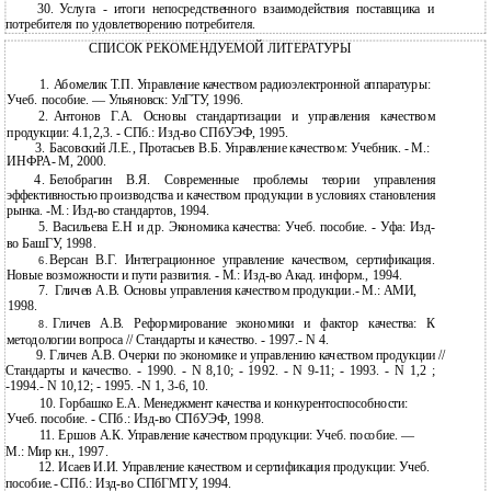
30.
Услуга - итоги непосредственного взаимодействия поставщика и
потребителя по удовлетворению потребителя.
СПИСОК РЕКОМЕНДУЕМОЙ ЛИТЕРАТУРЫ
1. Абомелик Т.П. Управление качеством радиоэлектронной аппаратуры:
Учеб. пособие. — Ульяновск: УлГТУ, 1996.
2.
Антонов Г.А. Основы стандартизации и управления качеством
продукции: 4.1,2,3. - СПб.:
Изд-во СПбУЭФ, 1995.
3.
Басовский Л.Е., Протасьев В.Б. Управление качеством: Учебник. - М.:
ИНФРА- М, 2000.
4.
Белобрагин В.Я. Современные проблемы теории управления
эффективностью производства и качеством продукции в условиях становления
рынка.
-М.: Изд-во стандартов, 1994.
5.
Васильева Е.Н и др. Экономика качества: Учеб. пособие. - Уфа:
Изд-
во БашГУ, 1998.
Версан В.Г. Интеграционное управление качеством, сертификация.
6.
Новые возможности и пути развития. - М.:
Изд-во Акад. информ., 1994.
7.
Гличев А.В. Основы управления качеством продукции.- М.: АМИ,
1998.
Гличев А.В. Реформирование экономики и фактор качества: К
8.
методологии вопроса // Стандарты и качество. - 1997.- N 4.
9.
Гличев А.В. Очерки по экономике и управлению качеством продукции //
Стандарты и качество. - 1990. - N 8,10; - 1992. - N 9-11; - 1993. - N 1,2 ;
-1994.- N 10,12; - 1995. -N 1, 3-6, 10.
10. Горбашко Е.А. Менеджмент качества и конкурентоспособности:
Учеб. пособие. - СПб.: Изд-во СПбУЭФ, 1998.
11. Ершов А.К. Управление качеством продукции: Учеб. пособие. —
М.: Мир кн., 1997.
12. Исаев И.И. Управление качеством и сертификация продукции: Учеб.
пособие.- СПб.: Изд-во СПбГМТУ, 1994.