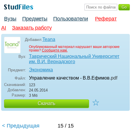
Вузы
Предметы
Пользователи
Реферат
AI
Заказать работу
Teana
Добавил:
Опубликованный материал нарушает ваши авторские
права?
Сообщите нам.
Таврический Национальный Университет
Вуз:
им. В.И. Вернадского
Экономика
Предмет:
Управление качеством - В.В.Ефимов
.pdf
Файл:
Скачиваний:
123
Добавлен:
24.05.2014
Размер:
3 Мб
☆
Скачать
< Предыдущая
15 / 15