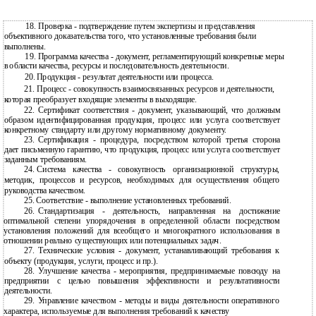
18. Проверка - подтверждение путем экспертизы и представления
объективного доказательства того, что установленные требования были
выполнены.
19. Программа качества - документ, регламентирующий конкретные меры
в
области качества, ресурсы и последовательность деятельности.
20.
Продукция - результат деятельности или процесса.
21. Процесс - совокупность взаимосвязанных ресурсов и деятельности,
которая преобразует входящие элементы в выходящие.
22.
Сертификат соответствия - документ, указывающий, что должным
образом идентифицированная продукция, процесс или услуга соответствует
конкретному стандарту или другому нормативному документу.
23.
Сертификация - процедура, посредством которой третья сторона
дает письменную гарантию, что продукция, процесс или услуга соответствует
заданным требованиям.
24.
Система качества - совокупность организационной структуры,
методик, процессов и ресурсов, необходимых для осуществления общего
руководства качеством.
25.
Соответствие - выполнение установленных требований.
26.
Стандартизация - деятельность, направленная на достижение
оптимальной степени упорядочения в определенной области посредством
установления положений для всеобщего и многократного использования в
отношении реально существующих или потенциальных задач.
27.
Технические условия - документ, устанавливающий требования к
объекту (продукция, услуги, процесс и пр.).
28.
Улучшение качества - мероприятия, предпринимаемые повсюду на
предприятии с целью повышения эффективности и результативности
деятельности.
29.
Управление качеством - методы и виды деятельности оперативного
характера, используемые для выполнения требований к качеству