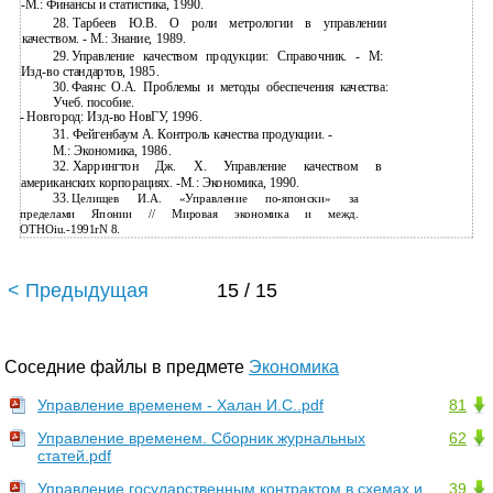
-М.: Финансы и статистика, 1990.
28.
Тарбеев Ю.В. О роли метрологии в управлении
качеством. - М.: Знание, 1989.
29.
Управление качеством продукции: Справочник. - М:
Изд-во стандартов, 1985.
30.
Фаянс О.А. Проблемы и методы обеспечения качества:
Учеб. пособие.
-
Новгород:
Изд-во НовГУ, 1996.
31. Фейгенбаум А. Контроль качества продукции. -
М.: Экономика, 1986.
32.
Харрингтон Дж. X. Управление качеством в
американских корпорациях.
-М.: Экономика, 1990.
33.
Целищев И.А. «Управление
по-японски» за
пределами Японии // Мировая экономика и межд.
OTHOiu.-1991rN 8.
< Предыдущая
15 / 15
Соседние файлы в предмете
Экономика
Управление временем - Халан И.С..pdf
81
Управление временем. Сборник журнальных
62
статей.pdf
Управление государственным контрактом в схемах и
39