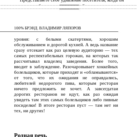
Представляете себе удивление посетителя, когда он
видит абсолютно цивильный ресторан выше
среднего
85
100% БРЭНД. ВЛАДИМИР ЛЯПОРОВ
уровня: с белыми скатертями, хорошим
обслуживанием и дорогой кухней. А ведь название
сразу отсекает как раз целевую аудиторию — тех
самых респектабельных горожан, на которых так
рассчитывал владелец заведения. Более того,
вводит в заблуждение. Разочаровывает хоккейных
болельщиков, которые приходят и «обламываются»
от того, что их ожидания не оправдались,
любителей недорогого пива, которым ресторан
ничего предложить не хочет. А завсегдатаи
дорогих ресторанов не идут, как раз ожидая
увидеть там этих самых болельщиков либо пивные
посиделки! В итоге ресторан пуст — там нет ни
тех, ни других!
Родная речь