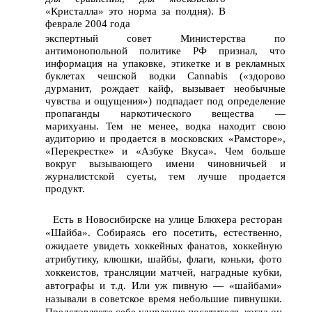
«Кристалла» это норма за полдня). В
феврале 2004 года
экспертный совет Министерства по
антимонопольной политике РФ признал, что
информация на упаковке, этикетке и в рекламных
буклетах чешской водки Cannabis («здорово
дурманит, рождает кайф, вызывает необычные
чувства и ощущения») подпадает под определение
пропаганды наркотического вещества —
марихуаны. Тем не менее, водка находит свою
аудиторию и продается в московских «Рамсторе»,
«Перекрестке» и «Азбуке Вкуса». Чем больше
вокруг вызывающего имени чиновничьей и
журналистской суеты, тем лучше продается
продукт.
Есть в Новосибирске на улице Блюхера ресторан
«Шайба». Собираясь его посетить, естественно,
ожидаете увидеть хоккейных фанатов, хоккейную
атрибутику, клюшки, шайбы, флаги, коньки, фото
хоккеистов, трансляции матчей, наградные кубки,
автографы и т.д. Или уж пивную — «шайбами»
называли в советское время небольшие пивнушки.