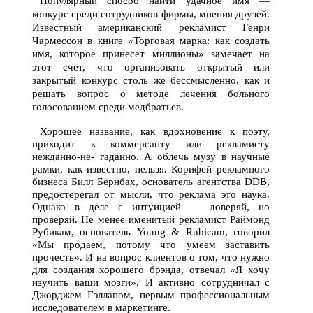
Популярный способ найти удачное имя —
конкурс среди сотрудников фирмы, мнения друзей.
Известный американский рекламист Генри
Чармессон в книге «Торговая марка: как создать
имя, которое принесет миллионы» замечает на
этот счет, что организовать открытый или
закрытый конкурс столь же бессмысленно, как и
решать вопрос о методе лечения больного
голосованием среди медбратьев.
Хорошее название, как вдохновение к поэту,
приходит к коммерсанту или рекламисту
нежданно-не- гаданно. А облечь музу в научные
рамки, как известно, нельзя. Корифей рекламного
бизнеса Билл Бернбах, основатель агентства DDB,
предостерегал от мысли, что реклама это наука.
Однако в деле с интуицией — доверяй, но
проверяй. Не менее именитый рекламист Раймонд
Рубикам, основатель Young & Rubicam, говорил
«Мы продаем, потому что умеем заставить
прочесть». И на вопрос клиентов о том, что нужно
для создания хорошего брэнда, отвечал «Я хочу
изучить ваши мозги». И активно сотрудничал с
Джорджем Гэллапом, первым профессиональным
исследователем в маркетинге.