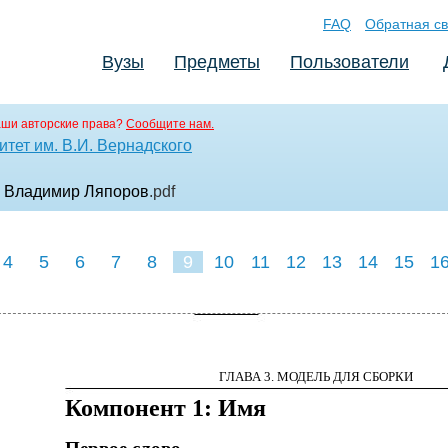
FAQ
Обратная св
Вузы
Предметы
Пользователи
аши авторские права?
Сообщите нам.
тет им. В.И. Вернадского
 - Владимир Ляпоров
.pdf
4
5
6
7
8
9
10
11
12
13
14
15
1
ГЛАВА 3. МОДЕЛЬ ДЛЯ СБОРКИ
Компонент 1: Имя