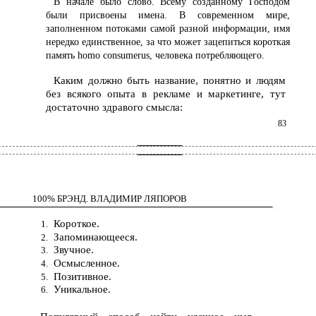
В начале было слово. Всему созданному Господом
были присвоены имена. В современном мире,
заполненном потоками самой разной информации, имя
нередко единственное, за что может зацепиться короткая
память homo сonsumerus, человека потребляющего.
Каким должно быть название, понятно и людям
без всякого опыта в рекламе и маркетинге, тут
достаточно здравого смысла:
83
100% БРЭНД. ВЛАДИМИР ЛЯПОРОВ
Короткое.
1.
Запоминающееся.
2.
Звучное.
3.
Осмысленное.
4.
Позитивное.
5.
Уникальное.
6.