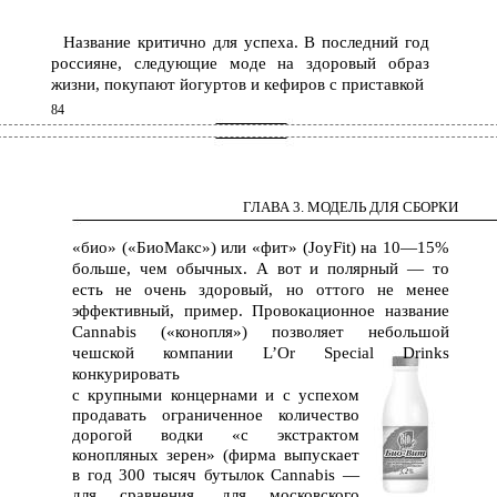
Название критично для успеха. В последний год
россияне, следующие моде на здоровый образ
жизни, покупают йогуртов и кефиров с приставкой
84
ГЛАВА 3. МОДЕЛЬ ДЛЯ СБОРКИ
«био» («БиоМакс») или «фит» (JoyFit) на 10—15%
больше, чем обычных. А вот и полярный — то
есть не очень здоровый, но оттого не менее
эффективный, пример. Провокационное название
Cannabis («конопля») позволяет небольшой
чешской компании L’Or Special Drinks
конкурировать
с крупными концернами и с успехом
продавать ограниченное количество
дорогой водки «с экстрактом
конопляных зерен» (фирма выпускает
в год 300 тысяч бутылок Cannabis —
для сравнения, для московского