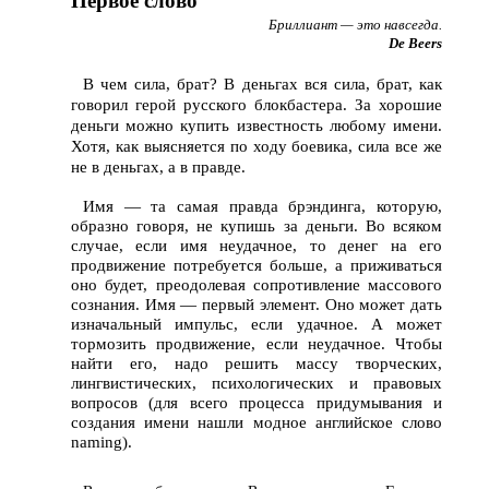
Первое слово
Бриллиант — это навсегда.
De Beers
В чем сила, брат? В деньгах вся сила, брат, как
говорил герой русского блокбастера. За хорошие
деньги можно купить известность любому имени.
Хотя, как выясняется по ходу боевика, сила все же
не в деньгах, а в правде.
Имя — та самая правда брэндинга, которую,
образно говоря, не купишь за деньги. Во всяком
случае, если имя неудачное, то денег на его
продвижение потребуется больше, а приживаться
оно будет, преодолевая сопротивление массового
сознания. Имя — первый элемент. Оно может дать
изначальный импульс, если удачное. А может
тормозить продвижение, если неудачное. Чтобы
найти его, надо решить массу творческих,
лингвистических, психологических и правовых
вопросов (для всего процесса придумывания и
создания имени нашли модное английское слово
naming).