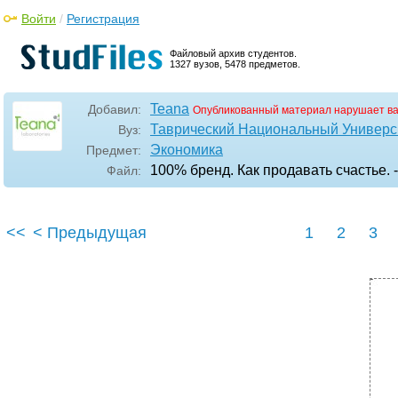
Войти
/
Регистрация
Файловый архив студентов.
1327 вузов, 5478 предметов.
Teana
Добавил:
Опубликованный материал нарушает в
Таврический Национальный Универси
Вуз:
Экономика
Предмет:
100% бренд. Как продавать счастье.
Файл:
<<
< Предыдущая
1
2
3