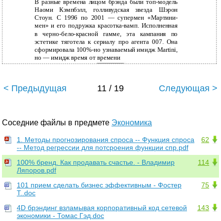
В разные времена лицом брэнда были топ-модель
Наоми Кэмпбэлл, голливудская звезда Шэрон
Стоун. С 1996 по 2001 — супермен «Мартини-
мен» и его подружка красотка-вамп. Исполненная
в черно-бело-красной гамме, эта кампания по
эстетике тяготела к сериалу про агента 007. Она
сформировала 100%-но узнаваемый имидж Martini,
но — имидж время от времени
112
< Предыдущая
11 / 19
Следующая >
Соседние файлы в предмете
Экономика
1. Методы прогнозирования спроса -- Функция спроса
62
-- Метод регрессии для потсроения функции спр.pdf
100% бренд. Как продавать счастье. - Владимир
114
Ляпоров.pdf
101 прием сделать бизнес эффективным - Фостер
75
Т..doc
4D брэндинг взламывая корпоративный код сетевой
143
экономики - Томас Гэд.doc