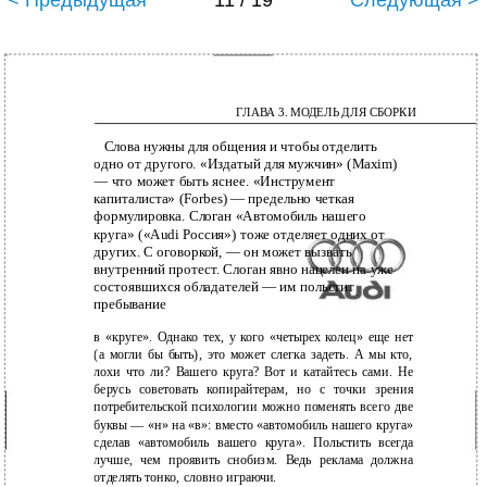
< Предыдущая
11 / 19
Следующая >
ГЛАВА 3. МОДЕЛЬ ДЛЯ СБОРКИ
Слова нужны для общения и чтобы отделить
одно от другого. «Издатый для мужчин» (Maxim)
— что может быть яснее. «Инструмент
капиталиста» (Forbes) — предельно четкая
формулировка. Слоган «Автомобиль нашего
круга» («Audi Россия») тоже отделяет одних от
других. С оговоркой, — он может вызвать
внутренний протест. Слоган явно нацелен на уже
состоявшихся обладателей — им польстит
пребывание
в «круге». Однако тех, у кого «четырех колец» еще нет
(а могли бы быть), это может слегка задеть. А мы кто,
лохи что ли? Вашего круга? Вот и катайтесь сами. Не
берусь советовать копирайтерам, но с точки зрения
потребительской психологии можно поменять всего две
буквы — «н» на «в»: вместо «автомобиль нашего круга»
сделав «автомобиль вашего круга». Польстить всегда
лучше, чем проявить снобизм. Ведь реклама должна
отделять тонко, словно играючи.