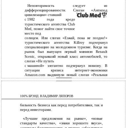
Неповторимость следует из
дифференциированности. Слоган «Антипод
цивилизации» ставший
с
1982 года кредо
туристического агентства Сlub
Med, помог найти свое точное
место под
солнцем. Или слоган «Езжай, пока не поздно!»
туристического агентства Killroy подчеркнул
специализацию на молодежном туризме. Когда на
рынок был выпущен первый минивэн Renault
Scenic, открывший новый класс автомобилей, то
слоган «Не путать
с
машиной» элегантно подчеркнул новизну. В
ситуации кризиса
интернет-экономики
Amazon.com выдвинули новый слоган «Реальная
компания в виртуальном мире», который должен
был подчеркнуть ста-
103
100% БРЭНД. ВЛАДИМИР ЛЯПОРОВ
бильность бизнеса как перед потребителями, так и
перед инвесторами.
«Лучшие предложения на рынке», «новые
стандарты качества», «знаки хорошего вкуса»,
«символы безупречности» и прочие «абсолютные