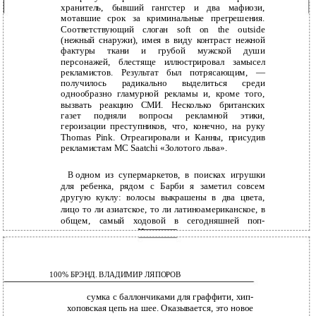
хранитель, бывший гангстер и два мафиози,
мотавшие срок за криминальные прегрешения.
Соответствующий слоган soft on the outside
(нежный снаружи), имея в виду контраст нежной
фактуры ткани и грубой мужской души
персонажей, блестяще иллюстрировал замысел
рекламистов. Результат был потрясающим, —
получилось радикально выделиться среди
однообразно гламурной рекламы и, кроме того,
вызвать реакцию СМИ. Несколько британских
газет подняли вопросы рекламной этики,
героизации преступников, что, конечно, на руку
Thomas Pink. Отреагировали и Канны, присудив
рекламистам MC Saatchi «Золотого льва».
одном из супермаркетов, в поисках игрушки
В
для ребенка, рядом с Барби я заметил совсем
другую куклу: волосы выкрашены в два цвета,
лицо то ли азиатское, то ли латиноамериканское, в
общем, самый ходовой в сегодняшней
поп-
культуре типаж. Никаких роскошных платьев.
Кеды, потертые джинсы,
109
100% БРЭНД. ВЛАДИМИР ЛЯПОРОВ
сумка с баллончиками для граффити, хип-
хоповская цепь на шее. Оказывается, это новое