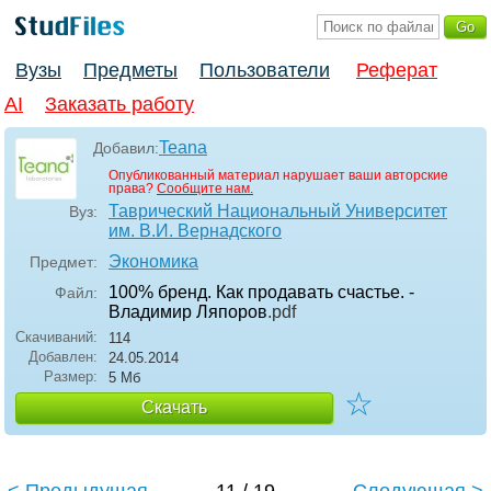
Вузы
Предметы
Пользователи
Реферат
AI
Заказать работу
Teana
Добавил:
Опубликованный материал нарушает ваши авторские
права?
Сообщите нам.
Таврический Национальный Университет
Вуз:
им. В.И. Вернадского
Экономика
Предмет:
100% бренд. Как продавать счастье. -
Файл:
Владимир Ляпоров
.pdf
Скачиваний:
114
Добавлен:
24.05.2014
Размер:
5 Мб
☆
Скачать