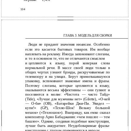
104
ГЛАВА 3. МОДЕЛЬ ДЛЯ СБОРКИ
Люди не придают значения нюансам. Особенно
если это касается бытовых товаров. Им вообще
наплевать на рекламу. Иногда запоминают слоганы,
и
то в основном те, что не отличаются смыслом
и
цепляются к языку, порой коверкая слова
нормальной речи. В массе своей люди только в
общих чертах узнают брэнды, раскручиваемые по
телевизору и на улицах. Берут примелькавшуюся
упаковку, вспоминают знакомые имена и фразы.
Поэтому слоганы, которые цепляются к языку,
оказываются весьма эффективны — они гуляют и
поселяются в молве: «Чистота — чисто Тайд»
(Tide), «Лучше для мужчины нет» (Gilette),
«О-кей
— О-би» (OB), «Батарейки Джи-Пи. Увидел —
купи!» (GP), «Техно-Шок! Возьму большой
мешок» («Техношок»). Взаправду, как емко сказал
композитор Арно Бабаджанян: «чем пошлее — тем
башлее». Однако, создавая подобные конструкции,
лучше быть аккуратнее. Неудобоваримые фразы-
конструкции с трудом приживаются в народе.