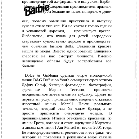
произведение той же фирмы, что выпускает Барби.
В недавнем исследовании производитель признал,
что Барби больше не является идеалом дево-
чек, поэтому компания приступила к выпуску
кукол в стиле хип-хоп. Им не хватает только пушки
и кокаиновой дорожки, — иронизирует пресса.
Любопытно, что кукла для детей «городских
кварталов» существенно дороже в производстве,
чем обычные fashion dolls. Эталонная красота
вышла из моды. Вместо однообразных глянцевых
красоток на нас смотрят личности. Именно
неглянцевые образы будут востребованы все
больше.
Dolce & Gabbana сделала лицом молодежной
линии D&G Diffusion Youth семидесятитрехлетнюю
Дафну Сельф, бывшую фотомодель. Фотографии,
сделанные Марио Тестино, произвели
неоднозначное впечатление на публику. Одним из
первых от услуг приглашенных моделей отказался
известный коньяк Martell. Найти реального
человека, который стал бы лицом брэнда, а не
просто пригласить очередную модель. В
провинциальной Италии отыскалась красавица по
имени Грета, которая и стала «девушкой Мартель»
и лицом кампании I Am Martell от весны 2001 года.
Ее непосредственность, реальность и тот факт, что
история ее появления в рекламном мире связана