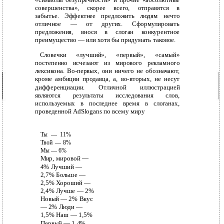
совершенства», скорее всего, отправятся в
забытье. Эффектнее предложить людям нечто
отличное — от других. Сформулировать
предложения, внося в слоган конкурентное
преимущество — или хотя бы придумать таковое.
Словечки «лучший», «первый», «самый»
постепенно исчезают из мирового рекламного
лексикона. Во-первых, они ничего не обозначают,
кроме амбиции продавца, а, во-вторых, не несут
дифференциации. Отличной иллюстрацией
являются результаты исследования cлов,
используемых в последнее время в слоганах,
проведенной AdSlogans по всему миру
Ты — 11%
Твой — 8%
Мы — 6%
Мир, мировой —
4% Лучший —
2,7% Больше —
2,5% Хороший —
2,4% Лучше — 2%
Новый — 2% Вкус
— 2% Люди —
1,5% Наш — 1,5%
Первый — 1,4%