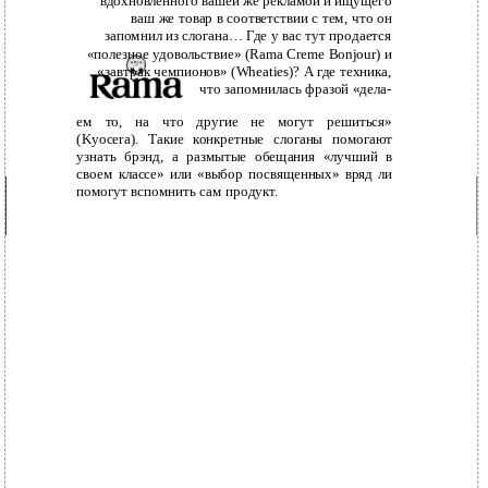
вдохновленного вашей же рекламой и ищущего
ваш же товар в соответствии с тем, что он
запомнил из слогана… Где у вас тут продается
«полезное удовольствие» (Rama Creme Bonjour) и
«завтрак чемпионов» (Wheaties)? А где техника,
что запомнилась фразой «дела-
ем то, на что другие не могут решиться»
(Kyocera). Такие конкретные слоганы помогают
узнать брэнд, а размытые обещания «лучший в
своем классе» или «выбор посвященных» вряд ли
помогут вспомнить сам продукт.