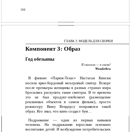
106
ГЛАВА 3. МОДЕЛЬ ДЛЯ СБОРКИ
Компонент 3: Образ
Год обезьяны
Я сказала — в глаза!
Wonderbra
В фильме «Париж-Техас» Настасья Кински
носила ярко-бордовый мохеровый свитер. Вскоре
после премьеры женщины в разных странах мира
бросились раскупать такие свитеры. В те времена
это не был продукт-плейсмент (размещение
рекламных объектов в самом фильме), просто
режиссеру Виму Вендерсу понравился такой
образ. Кто знал, что кино создаст бум…
Подражание — один из первых навыков
человека. На подражании взрослым основано
воспитание детей. И возбуждение потребительских