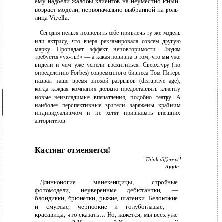
ему надоели жалобы клиентов на неуместно юный
возраст модели, первоначально выбранной на роль
лица Viyella.
Сегодня нельзя позволить себе привлечь ту же модель
или актрису, что вчера рекламировала совсем другую
марку. Пропадает эффект неповторимости. Людям
требуется «ух-ты!» — а какая новизна в том, что мы уже
видели и чем уже успели восхититься. Сверхгуру (по
определению Forbes) cовременного бизнеса Том Питерс
назвал наше время эпохой разрывов (disruptive age),
когда каждая компания должна предоставлять клиенту
новые неизгладимые впечатления, подобно театру. А
наиболее перспективные зрители заряжены крайним
индивидуализмом и не хотят признавать внешних
авторитетов.
Кастинг отменяется!
Think different!
Apple
Длинноногие манекенщицы, стройные
фотомодели, неуверенные дебютантки, —
блондинки, брюнетки, рыжие, шатенки. Белокожие
и смуглые, черноокие и голубоглазые, —
красавицы, что сказать… Но, кажется, мы всех уже