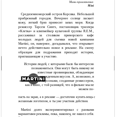
Мини-приключение.
Mini
Средиземноморский остров Корсика. Небольшой
прибрежный городок. Вечернее солнце ласкает
кожу, легкий бриз приносит запах моря. Когда
режиссер Тарсем Сингх, постановщик триллера
«Клетка» и клипмейкер культовой группы R.E.M.,
рассаживал за столиком приморского кафе
молодых людей для съемки новой кампании
Martini, он, наверное, догадывался, что открывает
нечто действительно новое в рекламе. На смену
образцам для подражания приходят истории,
приглашающие к участию.
Истории людей, с которыми было бы интересно
познакомиться. Они могут быть никому не
известные провинциалки, обладающие
врожденным вкусом. А, возможно, и
вымышленные персонажи, созданные режиссером,
как в кино, с той разницей, что в фильме мы не
можем по-
пасть на экран, а в рекламе — достаточно купить вещь с
желанным логотипом, и ты уже участник действия.
Martini долго экспериментировал с разными
вариантами рекламы, пока, наконец, не нашел себя.