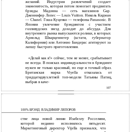
желаний. Индустрия развлечений создает
знаменитость, которая потом помогает продвигать
брэнды. Мадонна — сеть магазинов Gap.
Дженнифер Лопес — Louis Vuitton. Николь Кидман
— Chanel. Гоша Куценко — телефоны Panasonic. В
Японии увлечение брэндингом с участием
голливудских звезд доходит до абсурда. Для
внутреннего рынка выпускаются ролики, в которых
Арнольд Шварценнегер (кстати, губернатор
Калифорнии) или Антонио Бандерас агитируют за
лапшу быстрого приготовления.
«Делай как я!» сейчас, тем не менее, срабытывает
не всегда. В поисках индивидуальности в брэндинге
нужен не только красивый, но еще и точный образ.
Британская марка Viyella отказалась от
тридцатидвухлетней топ-модели Татьяны Патиц,
выбрав в каче-
107
100% БРЭНД. ВЛАДИМИР ЛЯПОРОВ
стве лица новой линии Изабеллу Росселини,
которой недавно исполнилось пятьдесят.
Маркетинговый директор Vijella признался, что