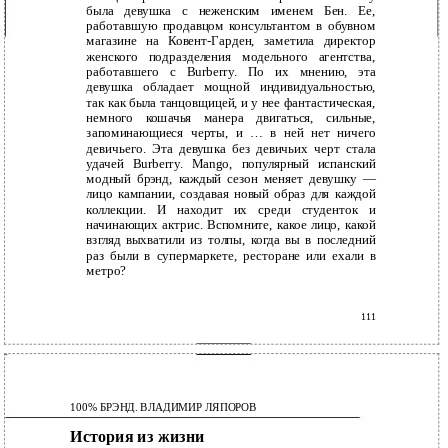
была девушка с неженским именем Бен. Ее,
работавшую продавцом консультантом в обувном
магазине на Ковент-Гарден, заметила директор
женского подразделения модельного агентства,
работавшего с Burberry. По их мнению, эта
девушка обладает мощной индивидуальностью,
так как была танцовщицей, и у нее фантастическая,
немного кошачья манера двигаться, сильные,
запоминающиеся черты, и … в ней нет ничего
девичьего. Эта девушка без девичьих черт стала
удачей Burberry. Mango, популярный испанский
модный брэнд, каждый сезон меняет девушку —
лицо кампании, создавая новый образ для каждой
коллекции. И находит их среди студенток и
начинающих актрис. Вспомните, какое лицо, какой
взгляд выхватили из толпы, когда вы в последний
раз были в супермаркете, ресторане или ехали в
метро?
111
100% БРЭНД. ВЛАДИМИР ЛЯПОРОВ
История из жизни