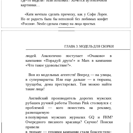
где-то видели? Или похожих? Хочется аутентичной
картинки…
«Катя мечтала сделать прическу, как у Софи Лорен.
Но ее радость была бы неполной без любимых конфет
«Россия». Nestle cделала ставку на лица простых
108
ГЛАВА 3. МОДЕЛЬ ДЛЯ СБОРКИ
людей. Аналогично поступает «Очаково» в
кампании «Порадуй друга!» и Mars в кампании
«Что такое удовольствие?».
Вон из модельных агентств! Вперед — на улицы,
в супермаркеты. Или еще дальше — в тюрьмы,
трущобы, дома престарелых. Там можно найти
такие лица!
Английский производитель дорогих мужских
рубашек ручной работы Thomas Pink столкнулся с
проблемой — кого поместить на рекламу,
размещаемую
в
популярных мужских журналах GQ и FHM?
Очередного писаного красавца? Скучно! Поиски
привели
в
тюрьму — героями кампании стали
боксер-тело-