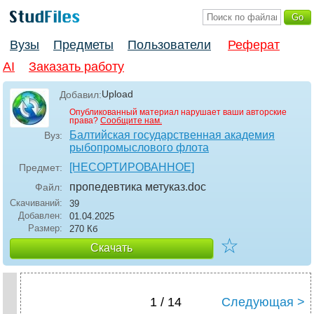
Вузы
Предметы
Пользователи
Реферат
AI
Заказать работу
Upload
Добавил:
Опубликованный материал нарушает ваши авторские
права?
Сообщите нам.
Балтийская государственная академия
Вуз:
рыбопромыслового флота
[НЕСОРТИРОВАННОЕ]
Предмет:
пропедевтика метуказ
.doc
Файл:
Скачиваний:
39
Добавлен:
01.04.2025
Размер:
270 Кб
☆
Скачать
1 / 14
Следующая >