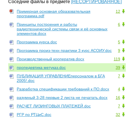
Соседние файлы в предмете
[НЕСОРТИРОВАННОЕ]
Примерная основная образовательная
12
программа.pdf
Принципы построения и работы
6
радиотехнической системы связи и её основных
элементов.docx
Программа курса.doc
5
Программа произ-техн практики 3 курс АСОИУ.doc
9
Производственный кооператив.docx
119
пропедевтика метуказ.doc
39
ПУБЛИКАЦИЯ УПРАВЛЕНИЕперсоналом в БГА
7
2005!.doc
Разработка спецификации требований к ПО.docx
4
разумный 3-28 первые 2 листа не печатать.docx
16
РАСЧЕТ ЛИЗИНГОВЫХ ПЛАТЕЖЕЙ.doc
7
РГР по РТЦиС.doc
32