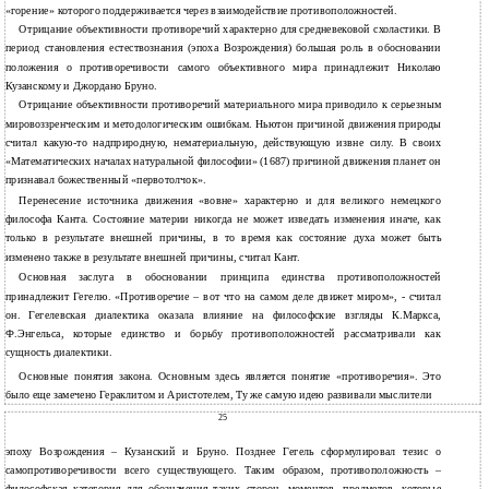
«горение» которого поддерживается через взаимодействие противоположностей.
Отрицание объективности противоречий характерно для средневековой схоластики. В
период становления естествознания (эпоха Возрождения) большая роль в обосновании
положения о противоречивости самого объективного мира принадлежит Николаю
Кузанскому и Джордано Бруно.
Отрицание объективности противоречий материального мира приводило к серьезным
мировоззренческим и методологическим ошибкам. Ньютон причиной движения природы
считал какую-то надприродную, нематериальную, действующую извне силу. В своих
«Математических началах натуральной философии» (1687) причиной движения планет он
признавал божественный «первотолчок».
Перенесение источника движения «вовне» характерно и для великого немецкого
философа Канта. Состояние материи никогда не может изведать изменения иначе, как
только в результате внешней причины, в то время как состояние духа может быть
изменено также в результате внешней причины, считал Кант.
Основная заслуга в обосновании принципа единства противоположностей
принадлежит Гегелю. «Противоречие – вот что на самом деле движет миром», - считал
он. Гегелевская диалектика оказала влияние на философские взгляды К.Маркса,
Ф.Энгельса, которые единство и борьбу противоположностей рассматривали как
сущность диалектики.
Основные понятия закона. Основным здесь является понятие «противоречия». Это
было еще замечено Гераклитом и Аристотелем, Ту же самую идею развивали мыслители
25
эпоху Возрождения – Кузанский и Бруно. Позднее Гегель сформулировал тезис о
самопротиворечивости всего существующего. Таким образом, противоположность –