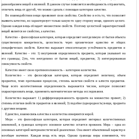
разнообразием вещей и явлений. В данном случае появляется необходимость отграничить,
отличить вещь от другой, что можно сделать с помощью категории качество.
Во взаимодействии вещи проявляют свои свойства. Свойство и есть то, что позволяет
выявить качество, но характеризует только какую-то одну сторону вещи, единого целого.
Однако каждая вещь обладает множеством свойств. Поэтому целостной характеристикой
вещей является не свойство, а качество.
Качество – философская категория, которая определяет неотделимую от бытия объекта
существенную конкретность, целостность через органическое единство ее общих
специфических свойств. Качество выражает относительную устойчивость предметов и
явлений. Качество – это: 1) внутренняя определенность предмета, которая указывает на
его границы; 2)то, что неотделимо от бытия вещей, предметов; 3) интегрированная
совокупность свойств.
Качество имеет свою противоположность – категорию количества.
Количество – это философская категория, которая определяет величину, объем
предметов, темп протекания процессов, степень наличия свойств и качеств предметов.
Чаще всего количественная определенность выражается числом, которое позволяет
охарактеризовать вещи, применить математические методы исследования.
Количество выражает: 1) дифференцированность предмета на множество примет; 2)
степень отличия свойств предметов и явлений; 3) подобие (однородность) вещи, предмета
с другими вещами.
Единство, взаимосвязь качества и количества измеряются мерой.
Мера – это философская категория, которая определяет интервал количественных
изменений, в границах которого основное качество остается прежним. Мера – одна из
основных категорий материалистической диалектики. Она имеет объективный характер и
всеобщее значение. Каждая вещь есть мера. Однако границы меры изменяются, что