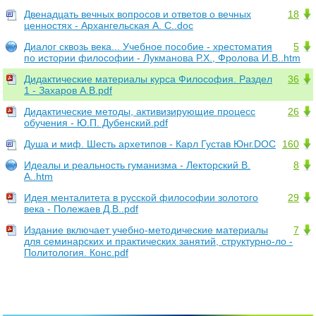
Двенадцать вечных вопросов и ответов о вечных
18
ценностях - Архангельская А. С..doc
Диалог сквозь века... Учебное пособие - хрестоматия
5
по истории философии - Лукманова Р.Х., Фролова И.В..htm
Дидактические материалы курса Философия. Раздел
36
1 - Захаров А.В.pdf
Дидактические методы, активизирующие процесс
26
обучения - Ю.П. Дубенский.pdf
Душа и миф. Шесть архетипов - Карл Густав Юнг.DOC
160
Идеалы и реальность гуманизма - Лекторский В.
8
А..htm
Идея менталитета в русской философии золотого
29
века - Полежаев Д.В..pdf
Издание включает учебно-методические материалы
7
для семинарских и практических занятий, структурно-ло -
Политология. Конс.pdf