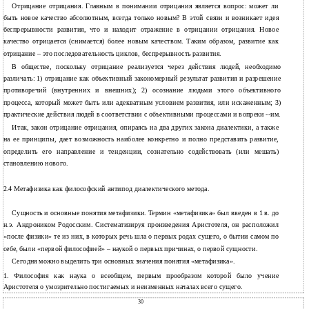
Отрицание отрицания. Главным в понимании отрицания является вопрос: может ли
быть новое качество абсолютным, всегда только новым? В этой связи и возникает идея
беспрерывности развития, что и находит отражение в отрицании отрицания. Новое
качество отрицается (снимается) более новым качеством. Таким образом, развитие как
отрицание – это последовательность циклов, беспрерывность развития.
В обществе, поскольку отрицание реализуется через действия людей, необходимо
различать: 1) отрицание как объективный закономерный результат развития и разрешение
противоречий (внутренних и внешних); 2) осознание людьми этого объективного
процесса, который может быть или адекватным условием развития, или искаженным; 3)
практические действия людей в соответствии с объективными процессами и вопреки --им.
Итак, закон отрицание отрицания, опираясь на два других закона диалектики, а также
на ее принципы, дает возможность наиболее конкретно и полно представить развитие,
определить его направление и тенденции, сознательно содействовать (или мешать)
становлению нового.
2.4 Метафизика как философский антипод диалектического метода.
Сущность и основные понятия метафизики. Термин «метафизика» был введен в 1 в. до
н.э. Андроником Родосским. Систематизируя произведения Аристотеля, он расположил
«после физики» те из них, в которых речь шла о первых родах сущего, о бытии самом по
себе, были «первой философией» – наукой о первых причинах, о первой сущности.
Сегодня можно выделить три основных значения понятия «метафизика».
1. Философия как наука о всеобщем, первым прообразом которой было учение
Аристотеля о умозрительно постигаемых и неизменных началах всего сущего.
30