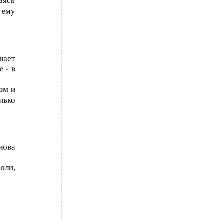
аясь
 ему
шает
 - в
ом и
лько
нова
оли,