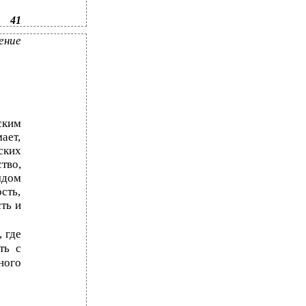
41
ение
ским
ает,
ских
тво,
ядом
сть,
ть и
 где
ть с
ного