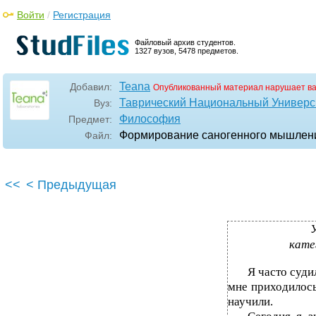
Войти
/
Регистрация
Файловый архив студентов.
1327 вузов, 5478 предметов.
Teana
Добавил:
Опубликованный материал нарушает в
Таврический Национальный Универси
Вуз:
Философия
Предмет:
Формирование саногенного мышления
Файл:
<<
< Предыдущая
У
кате
Я часто суди
мне приходилось
научили.