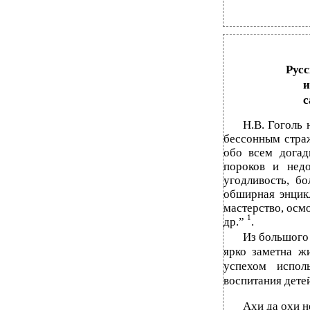
Русс
и
с
Н.В. Гоголь
бессонным страж
обо всем догад
пороков и недо
угодливость, б
обширная энцик
мастерство, осм
1
др.”
.
Из большого 
ярко заметна ж
успехом испол
воспитания детей
Ахи да охи н