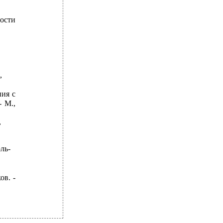
ости
,
ия с
 М.,
,
ль-
ов. -