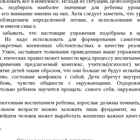
льзовать все в комплексе. Исходя из ситуации, целесообразн
ь, подбирать наиболее значимые для ребенка уро
 его внимание именно на них. Хотя следует заметить, что у
облюдением определенной логики, а использование в
ом имеем смысл.
 забывать, что настоящие упражения подобраны в ц
и. Их надо использовать для формирования саноген
нкретных жизненных обстоятельствах в качестве реал
 Узкое, застывшее толкование приведенных выше упражнен
х этических правил может нанести вред процессу воспитания
рименяя предлагаемый комплекс, учитель(психолог) м
ятие детей таким образом, что они больше не будут испыты
ство, состояние конфликта с собой. Дети обретут внутре
юбовь, чувство общности с окружающими. Оздоровл
 только ребенок научится прощать: самого себя, окружаю
аногенным воспитанием ребенка, взрослые должны помнить,
льном возрасте можно заложить лишь фундамент, на 
нейшем человек может выработать жизненно важное качест
е
.