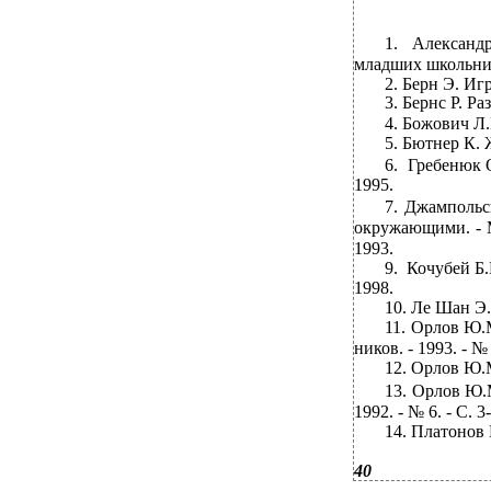
1.
Александ
младших школьнико
2.
Берн Э. Игр
3.
Бернс Р. Ра
4.
Божович Л.И
5.
Бютнер К. Ж
6.
Гребенюк О
1995.
7.
Джампольск
окружающими. - М
1993.
9.
Кочубей Б.
1998.
10.
Ле Шан Э. 
11.
Орлов Ю.М
ников. - 1993. - № 
12.
Орлов Ю.М
13.
Орлов Ю.М
1992. - № 6. - С.
3-
14.
Платонов К
40