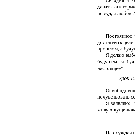
Сегодня я з
давать категори
не суд, а любовь
Постоянное
достигнуть цели
прошлом, а буду
Я делаю выбо
будущем, я буд
настоящее”.
Урок 1
Освободивш
почувствовать с
Я заявляю: 
живу ощущениям
Не осуждая н