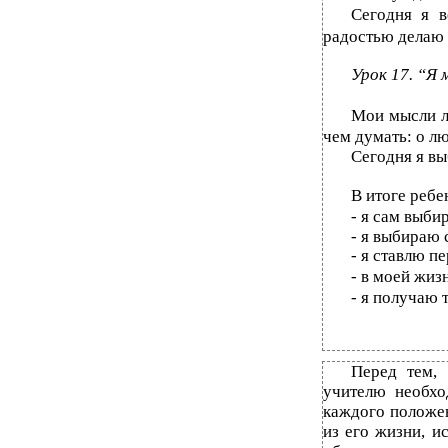
Сегодня я в
радостью делаю 
Урок 17. “Я
Мои мысли л
чем думать: о лю
Сегодня я вы
В итоге ребе
-
я сам выбир
-
я выбираю 
-
я ставлю пе
-
в моей жизн
-
я получаю т
Перед тем, 
учителю необхо
каждого положе
из его жизни, и