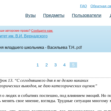
FAQ
Обратная св
Вузы
Предметы
Пользователи
аши авторские права?
Сообщите нам.
тет им. В.И. Вернадского
 младшего школьника - Васильева Т.Н.
.pdf
1
2
3
4
5
рок 13. “С сегодняшнего дня я не делаю никаких
горических выводов, не даю категорических оценок”
л о людях и событиях поспешно, под влиянием эмоций. Но п
 менять свое мнение, взгляды. Трудные ситуации многому 