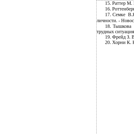
15.
Раттер М. 
16.
Роттенберг
17.
Семке В.
личности. - Новос
18.
Тышкова 
трудных ситуация
19.
Фрейд З. В
20.
Хорни К. 