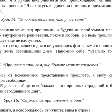
наю, что лучше воспринимать все происходящее, не пыт
чные оценки: “Я нахожусь в единении с миром и предлагаю
”.
Урок 14. “Это мгновение все, что у нас есть”
 размышление над прошлыми и будущими проблемами ме
 - внутреннего равновесия, покоя и любови. Но ведь прошлое
щее еще не наступило.
р: с сегодняшнего дня я не увлекаюсь фантазиями о прошл
у жить сегодняшним днем. Напомню себе: “Реально то
5. “Прошлое в прошлом, оно больше меня не касается”
ись от искаженных представлений прошлого, я могу с
ебя свободным.
“Я делаю выбор: освобождаюсь от прошлых страданий и б
и сегодняшнего дня”.
Урок 16. “Осуждение причиняет мне боль”
икого, я освобождаюсь от чувства вины и страха.