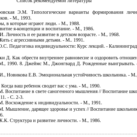
Список рекомендуемой литературы
ровская Э.М. Типологические варианты формирования личн
в. - М., 1993.
ы, в которые играют люди. - М., 1988.
звитие
я-концепции и воспитание. - М., 1986.
. Личность и ее развитие в детском возрасте. - М., 1968.
ить с агрессивными детьми. - М.. 1991.
.С. Педагогика индивидуальности: Курс лекций. - Калининград
и Д. Как обрести внутреннее равновесие и оздоровить отношен
., 1990. 8. Джеймс М., Джонгвард Д. Рожденные выигрывать. -
И., Новикова Е.В. Эмоциональная устойчивость школьника. - М.
Когда ваш ребенок сводит вас с ума. - М., 1990.
. Воспитание в свете саногенного мышления // Воспитание шко
11. - С. 2-3.
. Восхождение к индивидуальности. - М., 1991.
. Мышление, дарящее здоровье и успех // Воспитание школьник
6.
.К. Структура и развитие личности. - М., 1986.