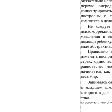
обязательно испо
первую очеред
концентрировать
построены с с
комплекса в цел
Не следует
психокоррекци
мышления в ко
помощи ребенку.
виде абстрактны
Правильно п
изменить воспри
страх, одиноче
равновесие, л
начинается, как
весь мир.
Занимаясь с
в младшем шко
которого в даль
сано-
генное мышлени