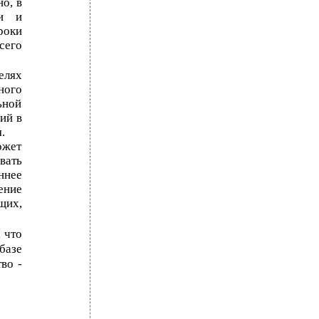
о, в
ки и
роки
сего
елях
ного
ьной
ий в
.
ожет
вать
ннее
ение
щих,
 что
базе
во -