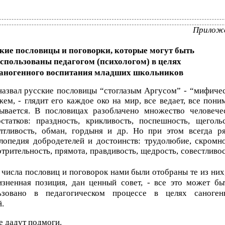
Прилож
кие пословицы и поговорки, которые могут быть
спользованы педагогом (психологом) в целях
аногенного воспитания младших школьников
 назвал русские пословицы “стоглазым Аргусом” - “мифиче
ем, - глядит его каждое око на мир, все ведает, все поним
ывается. В пословицах разоблачено множество человече
статков: праздность, крикливость, поспешность, щегольс
олтливость, обман, гордыня и др. Но при этом всегда р
лопедия добродетелей и достоинств: трудолюбие, скромно
отрительность, прямота, правдивость, щедрость, совестливос
числа пословиц и поговорок нами были отобраны те из них,
изненная позиция, дан ценный совет, - все это может бы
ьзовано в педагогическом процессе в целях саноген
.
е дадут подмоги.