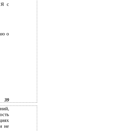
“Я с
аю о
39
ний,
ость
циях
и не