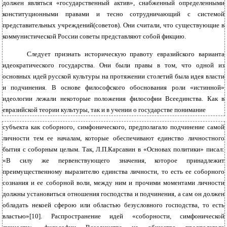
должен являться «государственный актив», снабженный определенными
конституционными правами и тесно сотрудничающий с системой
представительных учреждений(советов). Они считали, что существующие в
коммунистической России советы представляют собой фикцию.
Следует признать историческую правоту евразийского варианта
идеократического государства. Они были правы в том, что одной из
основных идей русской культуры на протяжении столетий была идея власти
и подчинения. В основе философского обоснования роли «истинной»
идеологии лежали некоторые положения философии Всеединства. Как в
евразийской теории культуры, так и в учении о государстве понимание
субъекта как соборного, симфонического, предполагало подчинение самой
личности тем ее началам, которые обеспечивают единство личностного
бытия с соборным целым. Так, Л.П.Карсавин в «Основах политики» писал:
«В силу же первенствующего значения, которое принадлежит
преимущественному выразителю единства личности, то есть ее соборного
сознания и ее соборной воли, между ним и прочими моментами личности
должны установиться отношения господства и подчинения, а сам он должен
обладать некоей сферою или областью безусловного господства, то есть
властью»[10]. Распространение идей «соборности, симфонической