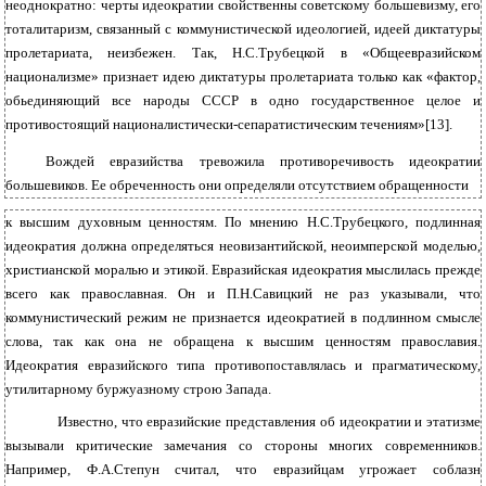
неоднократно: черты идеократии свойственны советскому большевизму, его
тоталитаризм, связанный с коммунистической идеологией, идеей диктатуры
пролетариата, неизбежен. Так, Н.С.Трубецкой в «Общеевразийском
национализме» признает идею диктатуры пролетариата только как «фактор,
обьединяющий все народы СССР в одно государственное целое и
противостоящий националистически-сепаратистическим течениям»[13].
Вождей евразийства тревожила противоречивость идеократии
большевиков. Ее обреченность они определяли отсутствием обращенности
к высшим духовным ценностям. По мнению Н.С.Трубецкого, подлинная
идеократия должна определяться неовизантийской, неоимперской моделью,
христианской моралью и этикой. Евразийская идеократия мыслилась прежде
всего как православная. Он и П.Н.Савицкий не раз указывали, что
коммунистический режим не признается идеократией в подлинном смысле
слова, так как она не обращена к высшим ценностям православия.
Идеократия евразийского типа противопоставлялась и прагматическому,
утилитарному буржуазному строю Запада.
Известно, что евразийские представления об идеократии и этатизме
вызывали критические замечания со стороны многих современников.
Например, Ф.А.Степун считал, что евразийцам угрожает соблазн