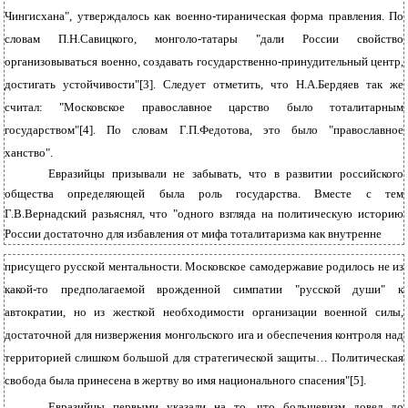
Чингисхана", утверждалось как военно-тираническая форма правления. По
словам П.Н.Савицкого, монголо-татары "дали России свойство
организовываться военно, создавать государственно-принудительный центр,
достигать устойчивости"[3]. Следует отметить, что Н.А.Бердяев так же
считал: "Московское православное царство было тоталитарным
государством"[4]. По словам Г.П.Федотова, это было "православное
ханство".
Евразийцы призывали не забывать, что в развитии российского
общества определяющей была роль государства. Вместе с тем
Г.В.Вернадский разьяснял, что "одного взгляда на политическую историю
России достаточно для избавления от мифа тоталитаризма как внутренне
присущего русской ментальности. Московское самодержавие родилось не из
какой-то предполагаемой врожденной симпатии "русской души" к
автократии, но из жесткой необходимости организации военной силы,
достаточной для низвержения монгольского ига и обеспечения контроля над
территорией слишком большой для стратегической защиты… Политическая
свобода была принесена в жертву во имя национального спасения"[5].
Евразийцы первыми указали на то, что большевизм довел до