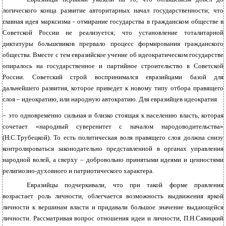
логического конца развитие авторитарных начал государственности; что
главная идея марксизма - отмирание государства в гражданском обществе в
Советской России не реализуется; что установление тоталитарной
диктатуры большевиков прервало процесс формирования гражданского
общества. Вместе с тем евразийское учение об идеократическом государстве
опиралось на государственное и партийное строительство в Советской
России. Советский строй воспринимался евразийцами базой для
дальнейшего развития, которое приведет к новому типу отбора правящего
слоя – идеократию, или народную автократию. Для евразийцев идеократия
– это одновременно сильная и близко стоящая к населению власть, которая
сочетает «народный суверенитет с началом народоводительства»
(Н.С.Трубецкой). То есть политическая воля правящего слоя должна снизу
контролироваться законодательно представленной в органах управления
народной волей, а сверху – добровольно принятыми идеями и ценностями
религиозно-духовного и патриотического характера.
Евразийцы подчеркивали, что при такой форме правления
возрастает роль личности, облегчается возможность выдвижения яркой
личности к вершинам власти и придавали большое значение выдающейся
личности. Рассматривая вопрос отношения идеи и личности, П.Н.Савицкий