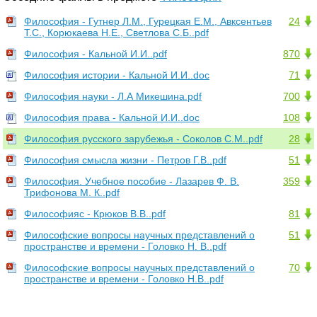
Философия - Гутнер Л.М., Гурецкая Е.М., Авксентьев
24
Т.С., Корюкаева Н.Е., Светлова С.Б..pdf
Философия - Кальной И.И..pdf
870
Философия истории - Кальной И.И..doc
71
Философия науки - Л.А Микешина.pdf
700
Философия права - Кальной И.И..doc
108
Философия русского зарубежья - Соколов С.М..pdf
28
Философия смысла жизни - Петров Г.В..pdf
51
Философия. Учебное пособие - Лазарев Ф. В.
359
Трифонова М. К..pdf
Философияс - Крюков В.В..pdf
81
Философские вопросы научных представлений о
51
пространстве и времени - Головко Н. В..pdf
Философские вопросы научных представлений о
70
пространстве и времени - Головко Н.В..pdf