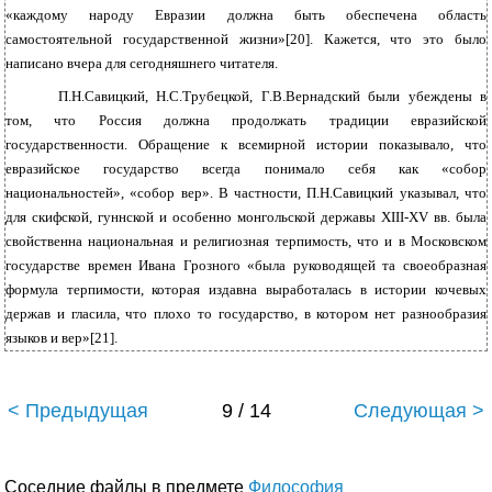
«каждому народу Евразии должна быть обеспечена область
самостоятельной государственной жизни»[20]. Кажется, что это было
написано вчера для сегодняшнего читателя.
П.Н.Савицкий, Н.С.Трубецкой, Г.В.Вернадский были убеждены в
том, что Россия должна продолжать традиции евразийской
государственности. Обращение к всемирной истории показывало, что
евразийское государство всегда понимало себя как «собор
национальностей», «собор вер». В частности, П.Н.Савицкий указывал, что
для скифской, гуннской и особенно монгольской державы XIII-ХV вв. была
свойственна национальная и религиозная терпимость, что и в Московском
государстве времен Ивана Грозного «была руководящей та своеобразная
формула терпимости, которая издавна выработалась в истории кочевых
держав и гласила, что плохо то государство, в котором нет разнообразия
языков и вер»[21].
< Предыдущая
9 / 14
Следующая >
Соседние файлы в предмете
Философия