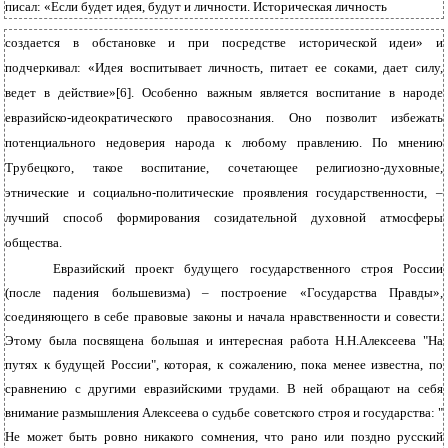
писал: «Если будет идея, будут и личности. Историческая личность
создается в обстановке и при посредстве исторической идеи» и
подчеркивал: «Идея воспитывает личность, питает ее соками, дает силу,
ведет в действие»[6]. Особенно важным является воспитание в народе
евразийско-идеократического правосознания. Оно позволит избежать
потенциального недоверия народа к любому правлению. По мнению
Трубецкого, такое воспитание, сочетающее религиозно-духовные,
этнические и социально-политические проявления государственности, –
лучший способ формирования созидательной духовной атмосферы
общества.
Евразийский проект будущего государственного строя России
(после падения большевизма) – построение «Государства Правды»,
соединяющего в себе правовые законы и начала нравственности и совести.
Этому была посвящена большая и интересная работа Н.Н.Алексеева "На
путях к будущей России", которая, к сожалению, пока менее известна, по
сравнению с другими евразийскими трудами. В ней обращают на себя
внимание размышления Алексеева о судьбе советского строя и государства: "
Не может быть ровно никакого сомнения, что рано или поздно русский