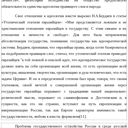
личности», философии Всеединства на общество предполагало
обязательность единства идеологии правящего слоя и народа.
Свое отношение к идеологии власти выразил Н.А.Бердяев в статье
«Утопический этатизм евразийцев»: «Мне представляется ложным и не
христианским отношение евразийцев к государству. С этим связано и их
отношение к личности и свободе». Для него была неприемлема
абсолютизация государства, понимание государства как идеократической
системы. Бердяев, признавая, что евразийцы правы, когда хотят базироваться
на подобранном правящем слое, считал, что утопический этатизм приводит
евразийцев "к той ложной и опасной идее, что идеократическое государство
должно взять на себя организацию всей жизни, то есть организацию всей
культуры, мышления, творчества, организацию и душ человеческих, что есть
задача Церкви». И он в определенной степени был прав, говоря, что своим
этатизмом, своей мечтой о совершенной организации жизни через
государство евразийцы порывают с традициями нашей национально-
религиозной мысли, порывают со славянофилами и Достоевским и, в
сущности, как это ни странно, вступают на путь европеизации и
американизации России, так как Европе характерна значимость такой
государственности, любовь к власти, формализм[11].
Проблема государственного устройства России в среде русской