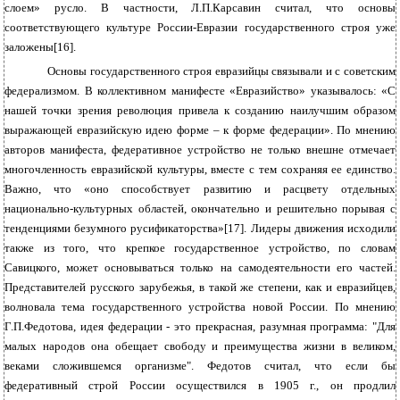
слоем» русло. В частности, Л.П.Карсавин считал, что основы
соответствующего культуре России-Евразии государственного строя уже
заложены[16].
Основы государственного строя евразийцы связывали и с советским
федерализмом. В коллективном манифесте «Евразийство» указывалось: «С
нашей точки зрения революция привела к созданию наилучшим образом
выражающей евразийскую идею форме – к форме федерации». По мнению
авторов манифеста, федеративное устройство не только внешне отмечает
многочленность евразийской культуры, вместе с тем сохраняя ее единство.
Важно, что «оно способствует развитию и расцвету отдельных
национально-культурных областей, окончательно и решительно порывая с
тенденциями безумного русификаторства»[17]. Лидеры движения исходили
также из того, что крепкое государственное устройство, по словам
Савицкого, может основываться только на самодеятельности его частей.
Представителей русского зарубежья, в такой же степени, как и евразийцев,
волновала тема государственного устройства новой России. По мнению
Г.П.Федотова, идея федерации - это прекрасная, разумная программа: "Для
малых народов она обещает свободу и преимущества жизни в великом,
веками сложившемся организме". Федотов считал, что если бы
федеративный строй России осуществился в 1905 г., он продлил