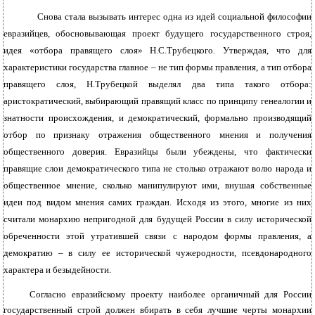
Снова стала вызывать интерес одна из идей социальной философии
евразийцев, обосновывающая проект будущего государственного строя,
идея «отбора правящего слоя» Н.С.Трубецкого. Утверждая, что для
характеристики государства главное – не тип формы правления, а тип отбора
правящего слоя, Н.Трубецкой выделял два типа такого отбора:
аристократический, выбирающий правящий класс по принципу генеалогии и
знатности происхождения, и демократический, формально производящий
отбор по признаку отражения общественного мнения и получения
общественного доверия. Евразийцы были убеждены, что фактически
правящие слои демократического типа не столько отражают волю народа и
общественное мнение, сколько манипулируют ими, внушая собственные
идеи под видом мнения самих граждан. Исходя из этого, многие из них
считали монархию непригодной для будущей России в силу исторической
обреченности этой утратившей связи с народом формы правления, а
демократию – в силу ее исторической чужеродности, псевдонародного
характера и безыдейности.
Согласно евразийскому проекту наиболее органичный для России
государственный строй должен вбирать в себя лучшие черты монархии