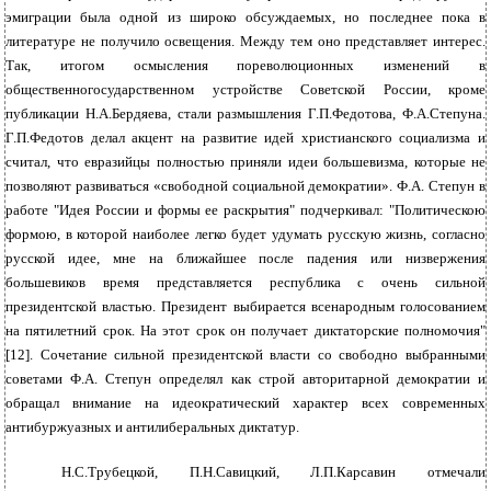
эмиграции была одной из широко обсуждаемых, но последнее пока в
литературе не получило освещения. Между тем оно представляет интерес.
Так, итогом осмысления пореволюционных изменений в
общественногосударственном устройстве Советской России, кроме
публикации Н.А.Бердяева, стали размышления Г.П.Федотова, Ф.А.Степуна.
Г.П.Федотов делал акцент на развитие идей христианского социализма и
считал, что евразийцы полностью приняли идеи большевизма, которые не
позволяют развиваться «свободной социальной демократии». Ф.А. Степун в
работе "Идея России и формы ее раскрытия" подчеркивал: "Политическою
формою, в которой наиболее легко будет удумать русскую жизнь, согласно
русской идее, мне на ближайшее после падения или низвержения
большевиков время представляется республика с очень сильной
президентской властью. Президент выбирается всенародным голосованием
на пятилетний срок. На этот срок он получает диктаторские полномочия"
[12]. Сочетание сильной президентской власти со свободно выбранными
советами Ф.А. Степун определял как строй авторитарной демократии и
обращал внимание на идеократический характер всех современных
антибуржуазных и антилиберальных диктатур.
Н.С.Трубецкой, П.Н.Савицкий, Л.П.Карсавин отмечали