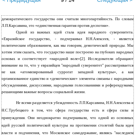
< Предыдущая
9 / 14
Следующая >
демократического государства они считали многопартийность. По словам
Л.П.Карсавина, это «единственная гарантия против деспотии».
Одной из важных идей стала идея народного суверенитета.
«Евразийское государство, - подчеркивал Н.Н.Алексеев, - является
политическим образованием, как мы говорим, демотической природы. Мы
хотим этим сказать, что государство наше построено на глубоких народных
основах и соответствует «народной воле»[2]. Исследователи обращают
внимание на то, что у евразийцев "народный суверенитет" рассматривается
не как «атомизированный суррогат западной культуры», а как
организованное единство и «демотические» элементы связаны с народными
обсуждениями, дискуссиями, народными голосованиями и референдумами,
решающими важные вопросы социальной жизни.
Не всеми разделяется убежденность Л.П.Карсавина, Н.Н.Алексеева и
Н.С.Трубецкого в том, что сфера государства есть и сфера силы и
принуждения. Они неоднократно подчеркивали, что одной из основных
идей русской политической культуры на протяжении столетий была идея
власти и подчинения, что Московское самодержавие, являясь "наследием