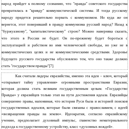
народ прийдет к полному сознанию, что "правда" советского государства
превратилась в "кривду" коммунистической системы. И тогда русскому
народу придется решительно порвать с коммунизмом. Но куда же он
вернется, этот поверивший в правду коммунизма русский народ? Назад к
"буржуазному", "капиталистическому" строю? Можно наверняка сказать,
что этого в России не будет. Он по-прежнему будет бороться с
эксплуатацией и рабством во имя человеческой свободы, но уже не в
коммунистических целях и не коммунистическими средствами. Здоровье
будущего русского государства обусловлено тем, что оно также должно
стать "государством правды"[7].
Как считали лидеры евразийства, именно эта идея – ключ, который
«открывает тайну управления» огромными пространствами Евразии,
которая должна стать великим государственным целым. «Государство
Правды» у евразийцев только этап на пути достижения идеала. Евразийцы
совершенно правы, напоминая, что история Руси была и историей поисков
государственных идеалов, которые были связаны с православием, с идеей
«возвращения правды на землю». Идеократия, согласно евразийскому
учению, предполагает духовный импульс, главенство нематериального
подхода к государственному устройству, класс «духовных вождей».