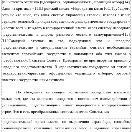
фашистского этатизма (идеократия, однопартийность, правящий отбор)[14].
Один из критиков - П.П.Гронский писал: «Идеократия князя Н.С.Трубецкого
есть не что иное, как такая система управления страной, которая в корне
отрицает основной принцип современного демократического государства –
участие всех и каждого в государственной власти через систему народного
представительства и широко развитого местного самоуправления»[15].
П.Н.Савицкий, отвечая на это, подчеркивал, что и народное
представительство и самоуправление евразийцы считают необходимым
элементом евразийского государства и воплощают оба этих начала в
преобразованной системе Советов. Идеократия не противоречит принципу
народного представительства. В идеократическом государстве он связан с
государственно-правовым оформлением «правящего отбора», который
является «государственным активом».
По убеждению евразийцев, нормальное государство возможно
только там, где эта константа находится в постоянном взаимодействии с
учреждениями, представляющими начало народности в государственном
строе. Это и есть преобразованная система советов. Советы, как
представительный орган власти, по выражению евразийцев, способны
«канализировать» стихийные устремления масс в заданное «правящим