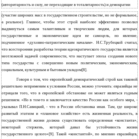
(авторитарность и силу, не переходящие в тоталитарность) и демократии
(участие широких масс в государственном строительстве, но не формальное,
а реальное). Главное, чтобы этот строй наиболее эффективно позволил
выдвинуться самым талантливым и творческим людям, для которых
государственные и экономические идеи не самоцель, но явление,
подчиненное «духовно-патриотическим началам». Н.С.Трубецкой считал,
что всесторонняя разработка теории идеократического государства является
неотложной задачей современности, что наступает эпоха создания нового
типа государства с совершенно новым политическим, экономическим,
социальным, культурным и бытовым укладом[8].
Говоря о том, что европейский демократический строй как таковой
решительно неприменим к условиям России, можно уточнить: евразийцы не
отрицали того, что в европейской обстановке он может являться годным
решением. «Но в том-то и заключается качество России как особого мира, -
указывал П.Н.Савицкий, - что в России обстановка иная. Там, где широко
развитый этатизм и «плановое хозяйство» есть жизненная реальность, в
государственной жизни должна существовать определенная «константа»,
некоторый стержень, который давал бы устойчивость жизни
государственного целого»[9]. Такой «константой», по мнению евразийцев,