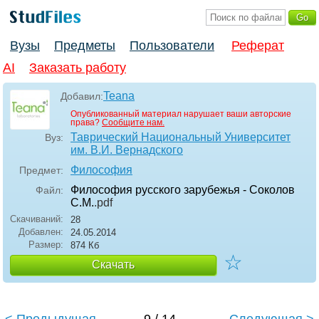
Вузы
Предметы
Пользователи
Реферат
AI
Заказать работу
Teana
Добавил:
Опубликованный материал нарушает ваши авторские
права?
Сообщите нам.
Таврический Национальный Университет
Вуз:
им. В.И. Вернадского
Философия
Предмет:
Философия русского зарубежья - Соколов
Файл:
С.М.
.pdf
Скачиваний:
28
Добавлен:
24.05.2014
Размер:
874 Кб
☆
Скачать