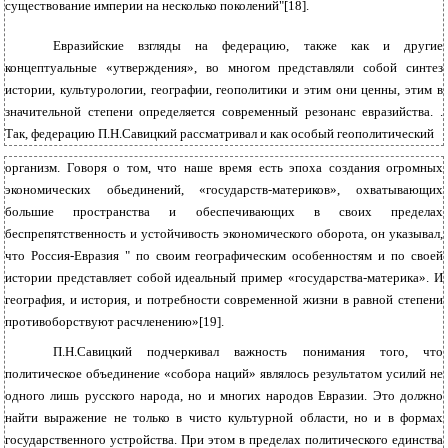
существование империи на несколько поколений"[18].
Евразийские взгляды на федерацию, также как и другие
концептуальные «утверждения», во многом представляли собой синтез
истории, культурологии, географии, геополитики и этим они ценны, этим в
значительной степени определяется современный резонанс евразийства. .
Так, федерацию П.Н.Савицкий рассматривал и как особый геополитический
организм. Говоря о том, что наше время есть эпоха создания огромных
экономических обьединений, «государств-материков», охватывающих
большие пространства и обеспечивающих в своих пределах
беспрепятственность и устойчивость экономического оборота, он указывал,
что Россия-Евразия " по своим географическим особенностям и по своей
истории представляет собой идеальный пример «государства-материка». И
география, и история, и потребности современной жизни в равной степени
противоборствуют расчленению»[19].
П.Н.Савицкий подчеркивал важность понимания того, что
политическое объединение «собора наций» являлось результатом усилий не
одного лишь русского народа, но и многих народов Евразии. Это должно
найти выражение не только в чисто культурной области, но и в формах
государственного устройства. При этом в пределах политического единства