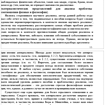
наблюдаемых физических объектов
,
таких как кварк
,
струна
,
брана
,
план
-
кеон и др
. (
что
,
конечно
,
не отрицает значимости диалектико
-
материалистических представлений для анализа проблемы
соотношения физики и философии
).
Являясь сторонником научного реализма
,
автор данной работы отда
-
вал себе отчет в том
,
что поднимаемые в пособии вопросы будет сложно
3
адекватно переинтерпретировать в контексте именно научного реализма
,
поэтому мы ограничились рассмотрением самых общих проблем реализ
-
ма
,
в частности проблемы разделения метафизических и эпистемологиче
-
ских вопросов в контексте противостояния общих доктрин реализма и
антиреализма
.
Конечно
,
избежать влияния собственной субъективности и
оставаться беспристрастным удавалось не всегда
.
Однако
,
несмотря на
предпочтение реализма
,
большое внимание уделяется разбору аргумента
-
15
ции именно антиреализма
.
Иногда даже может показаться
,
что антиреа
-
лизму
«
есть что сказать
» (
см
.,
например
, § 2.2).
Аргументы антиреали
-
стов
,
представленные
,
в частности
,
в
§ 2.2,
существенно отличаются от точки
зрения автора
(
см
.
гл
. 4).
Впрочем
,
для составления более полного
представления о предмете споров всегда полезно немного
«
поиграть на
чужом поле
».
В любом случае
,
данное пособие не является собственно
пособием по реализму
,
в частности
,
специально был использован термин
«
метафизика
»
для обозначения онтологических предпочтений
,
что
,
ко
-
нечно
,
нельзя считать полностью оправданным
.
Тем самым мы подчерки
-
ваем вводный уровень данного пособия в проблематику реализма
,
сам
онтологический реализм
–
это достаточно строгая философская концеп
-
ция
,
что
,
однако
,
в данном случае не является принципиально важным
.
Существует еще одна причина для более серьезного отношения к ан
-
тиреализму
.
Следует признать
,
что антиреализм достаточно широко рас
-
пространен
,
более того
,
принят в сообществе самих ученых
,
о чем свиде
-
тельствует
,
в частности
,
полемика Бора и Эйнштейна
,
а также наш опыт