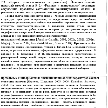
2.3 «
Теория относительности и реализм
»).
Заключительный
параграф второй главы
(§ 2.4 «
Реализм и антиреализм
»)
посвящен
обсуждению проблемы соотношения концептуальной модели и
реальности в контексте противо
-
стояния реализма и антиреализма
.
Третья задача
,
решению которой гл
. 3 «
Модель дискретно
-
непрерывной
структуры пространства
-
времени
»,
–
представить одну из наиболее
интенсивно развивающихся сейчас
,
чрезвычайно перспектив
-
ных гипотез
структуры пространства
-
времени
.
В последнее время публи
-
куется
большое количество работ
,
авторы которых рассматривают вари
-
анты
модификации специальной теории относительности за счет введе
-
ния в ее
аппарат той или иной дополнительной релятивистски
-
инвариантной величины
[Amelino-Camelia, 2001, 2002
а
, 2002
б
, 2002
в
;
Maguejo, Smolin, 2002; Kowalski-Glikman, Smolin, 2004].
Причины необ
-
ходимости такого
«
расширения
»
теории в философско
-
методологическом
плане
,
за редким исключением
,
оформлены недостаточно содержательно
.
В
работах В
.
В
.
Корухова и О
.
В
.
Шарыпова вводится представление о
расширенной специальной теории относительности
,
которая является
своеобразным пределом
,
ограничивающим область применимости
«
спе
-
циальной
»,
посредством представления о конечных пределах изменения
значений всех физических величин
,
используемых механикой
,
набором
13
предельных и инвариантных значений планковских параметров соответ
-
ствующих величин
[
Корухов
,
Шарыпов
, 2005, 2006; Korukhov, Sharypov,
2005].
На наш взгляд
,
модель
«
расширенной
»
теории в философско
-
методологическом плане уже получила достаточно хорошее обоснование
,
начиная с обоснования особой роли
,
которую в ее построении должны
играть фундаментальные физические постоянные
,
продиктованного
ħ
cG
-
принципом
,
и заканчивая иллюстрацией того
,
что принципиальная мо
-
дель
пространства
-
времени
«
расширенной
»
теории
–
модель релятивист
-
ского
инвариантного эфира
–
свободна от традиционных противоречий в