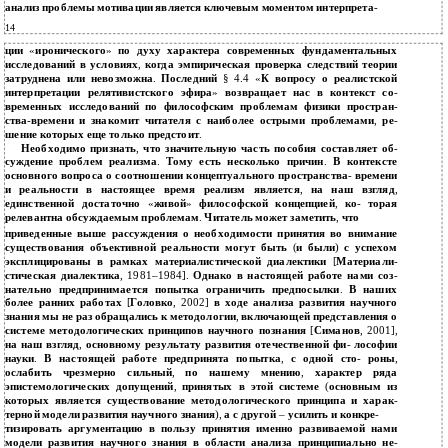
анализ проблемы мотивации является ключевым моментом интерпрета
-
14
ции
«
иронического
»
по духу характера современных фундаментальных
исследований в условиях
,
когда эмпирическая проверка следствий теории
затруднена или невозможна
.
Последний
§ 4.4 «
К вопросу о реалистской
интерпретации релятивистского эфира
»
возвращает нас в контекст со
-
временных исследований по философским проблемам физики простран
-
ства
-
времени и знакомит читателя с наиболее острыми проблемами
,
ре
-
шение которых еще только предстоит
.
Необходимо признать
,
что значительную часть пособия составляет об
-
суждение проблем реализма
.
Тому есть несколько причин
.
В контексте
основного вопроса о соотношении концептуального пространства
-
времени
и реальности в настоящее время реализм является
,
на наш взгляд
,
единственной достаточно
«
живой
»
философской концепцией
,
ко
-
торая
релевантна обсуждаемым проблемам
.
Читатель может заметить
,
что
приведенные выше рассуждения о необходимости принятия во внимание
существования объективной реальности могут быть
(
и были
)
с успехом
эксплицированы в рамках материалистической диалектики
[
Материали
-
стическая диалектика
,
1981–1984].
Однако в настоящей работе нами соз
-
нательно предпринимается попытка ограничить предпосылки
.
В наших
более ранних работах
[
Головко
, 2002]
в ходе анализа развития научного
знания мы не раз обращались к методологии
,
включающей представления о
системе методологических принципов научного познания
[
Симанов
, 2001],
на наш взгляд
,
основному результату развития отечественной фи
-
лософии
науки
.
В настоящей работе предпринята попытка
,
с одной сто
-
роны
,
ослабить чрезмерно сильный
,
по нашему мнению
,
характер ряда
эпистемологических допущений
,
принятых в этой системе
(
основным из
которых является существование методологического принципа и харак
-
терной модели развития научного знания
),
а с другой
–
усилить и конкре
-
тизировать аргументацию в пользу принятия именно развиваемой нами
модели развития научного знания в области анализа принципиально не
-