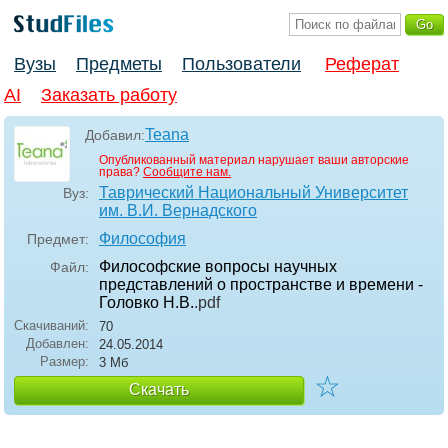
Вузы
Предметы
Пользователи
Реферат
AI
Заказать работу
Teana
Добавил:
Опубликованный материал нарушает ваши авторские
права?
Сообщите нам.
Таврический Национальный Университет
Вуз:
им. В.И. Вернадского
Философия
Предмет:
Философские вопросы научных
Файл:
представлений о пространстве и времени -
Головко Н.В.
.pdf
Скачиваний:
70
Добавлен:
24.05.2014
Размер:
3 Мб
☆
Скачать