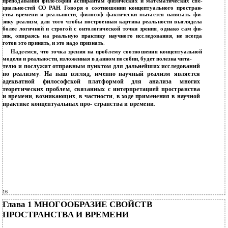
преподавания философии аспирантам физических и математических спе
-
циальностей СО РАН
.
Говоря о соотношении концептуального простран
-
ства
-
времени и реальности
,
философ фактически пытается навязать фи
-
зику реализм
,
для того чтобы построенная картина реальности выглядела
более логичной и строгой с онтологической точки зрения
,
однако сам фи
-
зик
,
опираясь на реальную практику научного исследования
,
не всегда
готов это принять
,
и это надо признать
.
Надеемся
,
что точка зрения на проблему соотношения концептуальной
модели и реальности
,
изложенная в данном пособии
,
будет полезна чита
-
телю и послужит отправным пунктом для дальнейших исследований
по реализму
.
На наш взгляд
,
именно научный реализм является
адекватной философской платформой для анализа многих
теоретических проблем
,
связанных с интерпретацией пространства
и времени
,
возникающих
,
в частности
,
в ходе применения в научной
практике концептуальных про
-
странства и времени
.
16
Глава 1 МНОГООБРАЗИЕ СВОЙСТВ
ПРОСТРАНСТВА И ВРЕМЕНИ