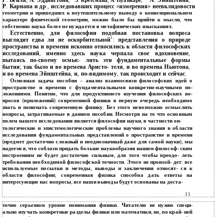
Г
.
Вейля
,
А
.
Эддингтона
,
Э
.
Кретсмана
,
А
.
Пуанкаре
,
А
.
Эйнштейна
,
Р
.
Карнапа и др
.,
исследовавших процесс
«
измерения
»
неевклидовости
геометрии и пришедших к неутешительному выводу о конвенциональном
характере физической геометрии
,
можно было бы прийти к мысли
,
что
собственно наука более не нуждается в метафизических изысканиях
.
Естественно
,
для философии подобная постановка вопроса
1
выглядит едва ли не оскорбительной
:
представления о природе
пространства и времени исконно относились к области философских
исследований
,
именно здесь наука черпала свое вдохновение
,
пытаясь по
-
своему осмыс
-
лить эти фундаментальные формы
бытия
;
так было и во времена Аристо
-
теля
,
и во времена Ньютона
,
и во времена Эйнштейна
,
и
,
по
-
видимому
,
так происходит и сейчас
.
Основная задача пособия
–
анализ взаимосвязи философских идей о
пространстве и времени с фундаментальными конкретно
-
научными по
-
ложениями
.
Понятно
,
что для продуктивного изучения философских во
-
просов
(
приложений
)
современной физики в первую очередь необходимо
знать и понимать современную физику
.
Без этого невозможно осмыслить
вопросы
,
затрагиваемые в данном пособии
.
Несмотря на то что основным
полем нашего исследования является философия науки
,
в частности он
-
тологические и эпистемологические проблемы научного знания в области
исследования фундаментальных представлений о пространстве и времени
(
предмет достаточно сложный и неоднозначный даже для самой науки
),
мы
надеемся
,
что соблазн придать больше наукообразия нашим философ
-
ским
построениям не будет достаточно сильным
,
для того чтобы преодо
-
леть
требования необходимой философской точности
.
Этого не произой
-
дет
:
все
используемые посылки и методы
,
выводы и заключения относят
-
ся к
области философии
;
современная физика способна дать ответы на
интересующие нас вопросы
,
все наши выводы будут основаны на доста
-
11
точно серьезном уровне понимания физики
.
Читателю не нужно специ
-
ально изучать конкретные разделы физики или математики
,
но
,
по край
-
ней