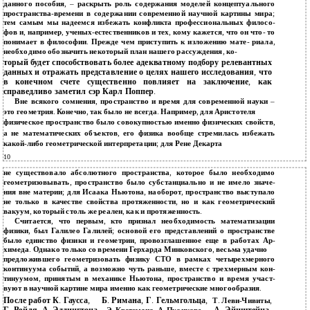
данного пособия
, –
раскрыть роль содержания моделей концептуального
пространства
-
времени в содержании современной научной картины мира
;
тем самым мы надеемся избежать конфликта профессиональных филосо
-
фов и
,
например
,
ученых
-
естественников и тех
,
кому кажется
,
что он что
-
то
понимает в философии
.
Прежде чем приступить к изложению мате
-
риала
,
необходимо обозначить некоторый план нашего рассуждения
,
ко
-
торый будет способствовать более адекватному подбору релевантных
данных и отражать представление о целях нашего исследования
,
что
в конечном счете существенно повлияет на заключение
,
как
справедливо заметил сэр Карл Поппер
.
Вне всякого сомнения
,
пространство и время для современной науки
–
это геометрия
.
Конечно
,
так было не всегда
.
Например
,
для Аристотеля
физическое пространство было совокупностью именно физических свойств
,
а не математических объектов
,
его физика вообще стремилась избежать
какой
-
либо геометрической интерпретации
;
для Рене Декарта
10
не существовало абсолютного пространства
,
которое было необходимо
геометризовывать
,
пространство было субстанциально и не имело значе
-
ния вне материи
;
для Исаака Ньютона
,
наоборот
,
пространство выступало
не только в качестве свойства протяженности
,
но и как геометрический
вакуум
,
который столь же реален
,
как и протяженность
.
Считается
,
что первым
,
кто признал необходимость математизации
физики
,
был Галилео Галилей
;
основой его представлений о пространстве
было единство физики и геометрии
,
провозглашенное еще в работах Ар
-
химеда
.
Однако только со времени Герхарда Минковского
,
весьма удачно
предложившего геометризовать физику СТО в рамках четырехмерного
континуума событий
,
а возможно чуть раньше
,
вместе с трехмерным кон
-
тинуумом
,
принятым в механике Ньютона
,
пространство и время участ
-
вуют в научной картине мира именно как геометрические многообразия
.
После работ К
.
Гаусса
,
Б
.
Римана
,
Г
.
Гельмгольца
,
Т
.
Леви
-
Чивиты
,