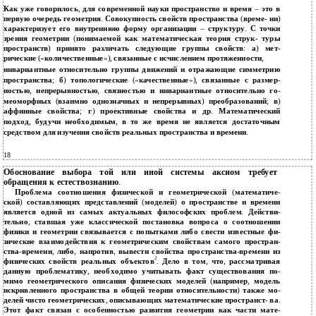
Как уже говорилось
,
для современной науки пространство и время
–
это в
первую очередь геометрия
.
Совокупность свойств пространства
(
време
-
ни
)
характеризует его внутреннюю форму организации
–
структуру
.
С точки
зрения геометрии
(
понимаемой как математическая теория струк
-
туры
пространств
)
принято различать следующие группы свойств
:
а
)
мет
-
рические
(«
количественные
»),
связанные с исчислением протяженности
,
инвариантные относительно группы движений и отражающие симметрию
пространства
;
б
)
топологические
(«
качественные
»),
связанные с размер
-
ностью
,
непрерывностью
,
связностью и инвариантные относительно го
-
меоморфных
(
взаимно однозначных и непрерывных
)
преобразований
;
в
)
аффинные свойства
;
г
)
проективные свойства и др
.
Математический
подход
,
будучи необходимым
,
в то же время не является достаточным
средством для изучения свойств реальных пространства и времени
.
18
Обоснование выбора той или иной системы аксиом требует
обращения к естествознанию
.
Проблема соотношения физической и геометрической
(
математиче
-
ской
)
составляющих представлений
(
моделей
)
о пространстве и времени
является одной из самых актуальных философских проблем
.
Действи
-
тельно
,
ставшая уже классической постановка вопроса о соотношении
физики и геометрии связывается с попытками либо свести известные фи
-
зические взаимодействия к геометрическим свойствам самого простран
-
ства
-
времени
,
либо
,
напротив
,
вывести свойства пространства
-
времени из
2
физических свойств реальных объектов
.
Дело в том
,
что
,
рассматривая
данную проблематику
,
необходимо учитывать факт существования по
-
мимо геометрического описания физических моделей
(
например
,
модель
искривленного пространства в общей теории относительности
)
также мо
-
делей чисто геометрических
,
описывающих математические пространст
-
ва
.
Этот факт связан с особенностью развития геометрии как части мате
-