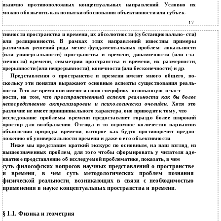
взаимно противоположных концептуальных направлений
.
Условно их
можно обозначить как попытки обоснования объективности или субъек
-
17
тивности пространства и времени
,
их абсолютности
(
субстанционально
-
сти
)
или реляционности
.
В рамках этих направлений известны примеры
различных решений ряда менее фундаментальных проблем
:
локальности
(
или универсальности
)
пространства и времени
,
динамичности
(
или ста
-
тичности
)
времени
,
симметрии пространства и времени
,
их размерности
,
прерывности
(
или непрерывности
),
конечности
(
или бесконечности
)
и др
.
Представления о пространстве и времени имеют много общего
,
по
-
скольку эти понятия выражают основные аспекты существования реаль
-
ности
.
В то же время они имеют и свою специфику
,
основанную
,
в част
-
ности
,
на том
,
что
пространственный аспект реальности как бы более
непосредственно актуализирован и психологически очевиден
.
Хотя это
различие не имеет принципиального характера
,
оно приводит к тому
,
что
исследование проблемы времени предоставляет гораздо более широкий
простор для воображения
.
Отсюда и то огромное количество вариантов
объяснения природы времени
,
которое как будто противоречит предпо
-
ложению об универсальности времени и даже о его объективности
.
Ниже мы представим краткий экскурс по основным
,
на наш взгляд
,
из
вышеозначенных проблем
,
для того чтобы сформировать у читателя аде
-
кватное представление об исследуемой проблематике
,
показать
,
в чем
суть философских вопросов научных представлений о пространстве
и времени
,
в чем суть методологических проблем познания
физической реальности
,
возникающих в связи с необходимостью
применения в науке концептуальных пространства и времени
.
§ 1.1. Физика и геометрия