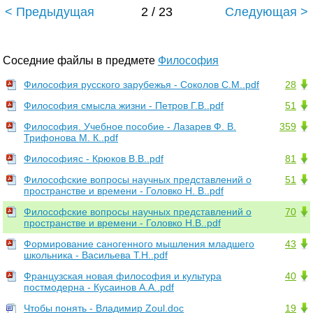
< Предыдущая
2 / 23
Следующая >
Соседние файлы в предмете
Философия
Философия русского зарубежья - Соколов С.М..pdf
28
Философия смысла жизни - Петров Г.В..pdf
51
Философия. Учебное пособие - Лазарев Ф. В.
359
Трифонова М. К..pdf
Философияс - Крюков В.В..pdf
81
Философские вопросы научных представлений о
51
пространстве и времени - Головко Н. В..pdf
Философские вопросы научных представлений о
70
пространстве и времени - Головко Н.В..pdf
Формирование саногенного мышления младшего
43
школьника - Васильева Т.Н..pdf
Французская новая философия и культура
40
постмодерна - Кусаинов А.А..pdf
Чтобы понять - Владимир Zoul.doc
19