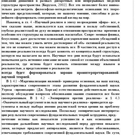
описании движения в рамках дискретных или непрерывных моделей
структуры пространства
[
Корухов
, 2002].
Все это позволяет более внима
-
тельно рассмотреть философско
-
методологические основания тех теоре
-
тических представлений
,
которые
,
по нашему мнению
,
способны в даль
-
нейшем сформировать совершенно новый взгляд на мир
.
Наконец
,
в гл
. 4 «
Научный реализм в эпоху возрождения эфира
»
все
,
о
чем сказано выше
,
используется как основание в пользу собственной
,
глубоко реалистской по духу позиции в отношении пространства
-
времени и
особенно его структуры на планковских масштабах
.
Совре
-
менная физика
,
безусловно
,
дает достаточно оснований для укрепления наших убеждений в
том
,
что мы можем узнать нечто достоверное об объ
-
ективной реальности
,
но это не означает
,
что мы можем познать все
.
В частности
,
наш доступ к
познанию реальности всегда будет зависеть от концептуальной структуры
,
которую мы налагаем на него
.
Научные тео
-
рии всегда будут оставаться
попытками дать истинное описание незави
-
симой от сознания объективной
реальности
,
где истина будет означать отношение между языком и
реальностью
,
а представление о реальности
всегда будет формироваться хорошо проинтерпретированной
научной теорией
.
В
§ 4.1 «
Маргинализация явлений
»
приведена основная
,
на наш взгляд
,
характеристика современного этапа развития фундаментальной науки
.
Угроза
«
иронизации
» (
Дж
.
Хорган
)
естествознания действительно велика
,
поэтому обсуждение вопросов обоснования знания становится все более
своевременным
.
В
§ 4.2 «
Эмпирицизм против реализма
»
и
§ 4.3
«
Окончательный аргумент в пользу научного реализма
»
приводятся ар
-
гументы в пользу выбора именно реалистской точки зрения на проблему
мотивации научного исследования
.
Поскольку эмпирическая интерпрета
-
ция результатов современных фундаментальных теорий затруднена
,
пред
-
почтение истины как показателя успешности и как основания для
мотивации дальнейших научных исследований перед другими показате
-
лями
,
которые предлагает антиреализм
,
является более обоснованным
,
отвечающим требованиям современной фундаментальной науки
.
По сути
,