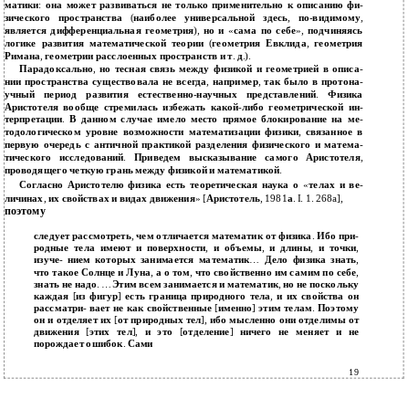
матики
:
она может развиваться не только применительно к описанию фи
-
зического пространства
(
наиболее универсальной здесь
,
по
-
видимому
,
является дифференциальная геометрия
),
но и
«
сама по себе
»,
подчиняясь
логике развития математической теории
(
геометрия Евклида
,
геометрия
Римана
,
геометрии расслоенных пространств и т
.
д
.).
Парадоксально
,
но тесная связь между физикой и геометрией в описа
-
нии пространства существовала не всегда
,
например
,
так было в протона
-
учный период развития естественно
-
научных представлений
.
Физика
Аристотеля вообще стремилась избежать какой
-
либо геометрической ин
-
терпретации
.
В данном случае имело место прямое блокирование на ме
-
тодологическом уровне возможности математизации физики
,
связанное в
первую очередь с античной практикой разделения физического и матема
-
тического исследований
.
Приведем высказывание самого Аристотеля
,
проводящего четкую грань между физикой и математикой
.
Согласно Аристотелю физика есть теоретическая наука о
«
телах и ве
-
личинах
,
их свойствах и видах движения
» [
Аристотель
, 1981
а
. I. 1. 268a],
поэтому
следует рассмотреть
,
чем отличается математик от физика
.
Ибо при
-
родные тела имеют и поверхности
,
и объемы
,
и длины
,
и точки
,
изуче
-
нием которых занимается математик
…
Дело физика знать
,
что такое Солнце и Луна
,
а о том
,
что свойственно им самим по себе
,
знать не надо
. …
Этим всем занимается и математик
,
но не поскольку
каждая
[
из фигур
]
есть граница природного тела
,
и их свойства он
рассматри
-
вает не как свойственные
[
именно
]
этим телам
.
Поэтому
он и отделяет их
[
от природных тел
],
ибо мысленно они отделимы от
движения
[
этих тел
],
и это
[
отделение
]
ничего не меняет и не
порождает ошибок
.
Сами
19