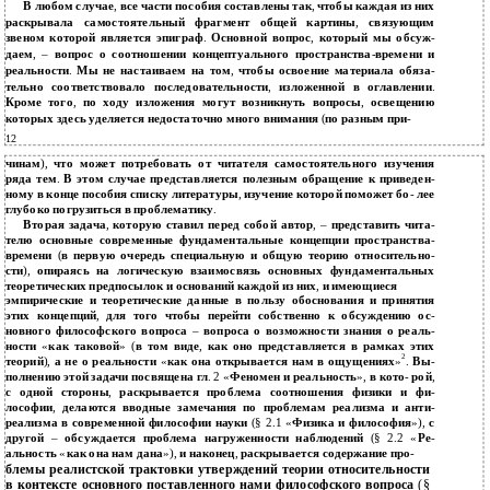
В любом случае
,
все части пособия составлены так
,
чтобы каждая из них
раскрывала самостоятельный фрагмент общей картины
,
связующим
звеном которой является эпиграф
.
Основной вопрос
,
который мы обсуж
-
даем
, –
вопрос о соотношении концептуального пространства
-
времени и
реальности
.
Мы не настаиваем на том
,
чтобы освоение материала обяза
-
тельно соответствовало последовательности
,
изложенной в оглавлении
.
Кроме того
,
по ходу изложения могут возникнуть вопросы
,
освещению
которых здесь уделяется недостаточно много внимания
(
по разным при
-
12
чинам
),
что может потребовать от читателя самостоятельного изучения
ряда тем
.
В этом случае представляется полезным обращение к приведен
-
ному в конце пособия списку литературы
,
изучение которой поможет бо
-
лее
глубоко погрузиться в проблематику
.
Вторая задача
,
которую ставил перед собой автор
, –
представить чита
-
телю основные современные фундаментальные концепции пространства
-
времени
(
в первую очередь специальную и общую теорию относительно
-
сти
),
опираясь на логическую взаимосвязь основных фундаментальных
теоретических предпосылок и оснований каждой из них
,
и имеющиеся
эмпирические и теоретические данные в пользу обоснования и принятия
этих концепций
,
для того чтобы перейти собственно к обсуждению ос
-
новного философского вопроса
–
вопроса о возможности знания о реаль
-
ности
«
как таковой
» (
в том виде
,
как оно представляется в рамках этих
2
теорий
),
а не о реальности
«
как она открывается нам в ощущениях
»
.
Вы
-
полнению этой задачи посвящена гл
. 2 «
Феномен и реальность
»,
в кото
-
рой
,
с одной стороны
,
раскрывается проблема соотношения физики и фи
-
лософии
,
делаются вводные замечания по проблемам реализма и анти
-
реализма в современной философии науки
(§ 2.1 «
Физика и философия
»),
с
другой
–
обсуждается проблема нагруженности наблюдений
(§ 2.2 «
Ре
-
альность
«
как она нам дана
»),
и наконец
,
раскрывается содержание про
-
блемы реалистской трактовки утверждений теории относительности
в контексте основного поставленного нами философского вопроса
(§