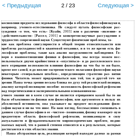
< Предыдущая
2 / 23
Следующая >
косновения предмета исследования философа в области философии науки и
,
например
,
ученого
-
естественника
.
Не следует путать философские рас
-
суждения
«
о том
,
что есть
» [
Куайн
, 2003]
или о различии
«
явления
»
и
«
действительности
» [
Рассел
, 2001]
и конктретно
-
научные рассуждения о
трудностях современной науки
.
Существуют физические проблемы
,
та
-
кие как проблема сингулярности в общей теории относительности или
проблема расходимостей в квантовой механике
,
и в то же время есть фи
-
лософские проблемы
,
такие как анализ нагруженности наблюдения
.
Го
-
воря о взаимоотношении физики и философии
,
мы всегда можем вос
-
пользоваться двумя крайностями и
«
опуститься
»
и до расселовского пол
-
ного отрицания возможности влияния философии на что бы то ни было
,
кроме нее самой
,
и до вполне экстремистского полагания философии науки
некоторым
«
генеральным штабом
»,
определяющим стратегию раз
-
вития
физики
.
Читатель может придерживаться как той
,
так и другой точ
-
ки
зрения
.
Наша точка зрения весьма близка по духу той реалистской позиции
,
анализу которой посвящено пособие
:
возможность философской рефлексии
над теоретическими и экспериментальными основаниями на
-
учного знания ни в коем случае не является отрицанием какой бы то ни
было объективности физики или философии
,
или аргументом в пользу их
абсолютной истинности
,
она указывает на предмет исследования фило
-
софии науки и ни на что иное
.
На наш взгляд
,
бессмысленно смешивать в
данном случае философию в ее
«
чистом
»
понимании
,
физику и конкрет
-
ную
предметную область философской рефлексии
,
возникающую в силу
актуальности и фундаментальности мировоззренческих проблем
,
подни
-
маемых наукой
,
что в равной степени относится и к результатам
,
которые
достигаются в этих областях знания
.
Наша абстрактная цель
,
реализация которой выходит далеко за рамки