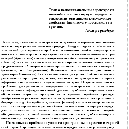
Тезис о конвенциональном характере фи
-
зической геометрии в первую очередь есть
утверждение
,
относящееся к структурным
свойствам физического пространства и
времени
.
Адольф Грюнбаум
Наши представления о пространстве и времени историчны
,
они изменя
-
ются по мере развития познания природы
.
Следует отдавать себе отчет в
том
,
какой путь пришлось пройти естествознанию
,
чтобы
,
например
,
от
-
казаться от анизотропного пространства и естественности замкнутых тра
-
екторий
(
Аристотель
)
в пользу изотропности и бесконечности простран
-
ства
(
Ньютон
),
а затем
,
уже на новом витке
«
спирали
»
познания
,
вновь ввести
представления об искривленности пространства
,
возможности замкнутой
(
конечной
,
но безграничной
)
Вселенной
,
естественности фи
-
нитной
траектории
(
Эйнштейн
).
Так же не закончена дискуссия об абсо
-
лютности и
релятивности пространства
,
о том
,
являются ли пространство и время
1
«
формой
»
или
«
условием
»
существования материи
.
Открытыми остаются
проблемы дискретности и непрерывности пространства и вре
-
мени
,
существования
«
фундаментальной длины
»,
проблема теоретиче
-
ского
обоснования мерности пространства и времени
,
проблема природы
необратимости реальных процессов во времени
,
асимметрии прошлого и
будущего и т
.
д
.
Эти проблемы
,
являясь философскими
,
в то же время тесно
связаны с конкретными науками
.
Ответы на них важны
,
в первую очередь
,
для методологии и логики построения новых научных теорий
,
объединяющих на новой основе существующие частные
,
объясняющих и
описывающих на единой основе более широкий круг явлений
.
Исследование проблемы сущности пространства и времени в европей
-
ской научной традиции схематично можно представить как развитие ряда