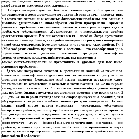
мере
,
необходимо некоторое стремление ознакомиться с ними
,
чтобы
разобраться во всех тонкостях материала
.
Отбирая материал для пособия
,
мы ставили перед собой достаточно
широкие цели и соответствующие им задачи
.
Первая задача
–
предста
-
вить
в достаточно сжатом виде основные философские проблемы
,
свя
-
занные с
анализом удивительного многообразия свойств пространства
-
времени
,
начиная с проблемы соотношения физики и геометрии и пере
-
ходя к
проблемам объективности
,
абсолютности и универсальности свойств
пространства
-
времени
.
Все они освещены в гл
. 1
пособия
.
Затро
-
нуты такие
важные частные проблемы
,
как проблема мерности простран
-
ства
-
времени
и проблема метрических
(
геометрических
)
и топологиче
-
ских свойств
.
Гл
. 1
«
Многообразие свойств пространства и времени
» –
это своеобразная дань
,
стремление отдать должное почтенной традиции философско
-
методологических исследований пространства и времени
,
а
также систематизировать и представить в удобном для нас виде
основные проблемы
.
Здесь мы погружаем читателя в чрезвычайно важный контекст про
-
блематики философско
-
методологических исследований структуры про
-
странства
-
времени
.
Содержание этой главы является достаточно само
-
стоятельным по отношению к остальной части пособия
.
То же на первый
взгляд можно сказать и о гл
. 3.
Эти главы связаны обсуждением конкрет
-
ных проблем физики структуры пространства
-
времени
,
в то время как гл
. 2
и
4 (
так же на первый взгляд
)
связаны скорее дискуссией о реализме
,
чем
обсуждением конкретных проблем физики пространства
-
времени
.
На наш
взгляд
,
такой способ подачи материала
–
чередование обсуждения
конкретных проблем
,
например проблемы мерности пространства
-
времени
,
или дискретности
,
или непрерывности его структуры
,
с обсуж
-
дением
проблем теоретической нагруженности наблюдения
–
как нельзя лучше
соответствует
«
духу
»
философско
-
методологических исследова
-
ний
проблем
,
возникающих вследствие необходимости применения в науке
концептуального пространства
-
времени
–
от конкретных проблем физики к
философской рефлексии
.