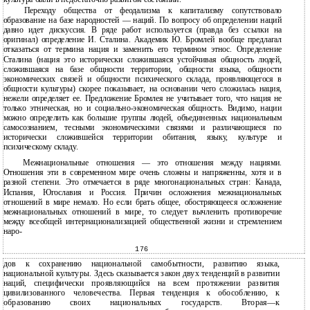
Переходу общества от феодализма к капитализму сопутствовало
образование на базе народностей — наций. По вопросу об определении наций
давно идет дискуссия. В ряде работ используется (правда без ссылки на
оригинал) определение И. Сталина. Академик Ю. Бромлей вообще предлагал
отказаться от термина нация и заменить его термином этнос. Определение
Сталина (нация это исторически сложившаяся устойчивая общность людей,
сложившаяся на базе общности территории, общности языка, общности
экономических связей и общности психического склада, проявляющегося в
общности культуры) скорее показывает, на основании чего сложилась нация,
нежели определяет ее. Предложение Бромлея не учитывает того, что нация не
только этническая, но и социально-экономическая общность. Видимо, нации
можно определить как большие группы людей, объединенных национальным
самосознанием, тесными экономическими связями и различающиеся по
исторически сложившейся территории обитания, языку, культуре и
психическому складу.
Межнациональные отношения — это отношения между нациями.
Отношения эти в современном мире очень сложны и напряженны, хотя и в
разной степени. Это отмечается в ряде многонациональных стран: Канада,
Испания, Югославия и Россия. Причин осложнения межнациональных
отношений в мире немало. Но если брать общее, обостряющееся осложнение
межнациональных отношений в мире, то следует вычленить противоречие
между всеобщей интернационализацией общественной жизни и стремлением
наро-
176
дов к сохранению национальной самобытности, развитию языка,
национальной культуры. Здесь сказывается закон двух тенденций в развитии
наций, специфически проявляющийся на всем протяжении развития
цивилизованного человечества. Первая тенденция к обособлению, к
образованию своих национальных государств. Вторая—к