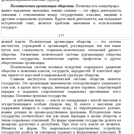
Политическая организация общества.
Политика есть концентриро-
ванное выражение экономики, иными словами — это сфера деятельности,
связанная с отношениями между государствами, классами, нациями и
другими социальными группами. Ядром такой деятельности, как показывает
исторический опыт, является проблема завоевания и использования
государст-
177
венной власти. Политическая организация общества — это система
институтов, учреждений и организаций, регулирующих тем или иным
путем всю совокупность социально-политических отношений данного
общества. Элементами политической системы (организации) общества
являются: государства, политические партии, профсоюзы и другие
общественные организации.
Политическая система возникла вследствие социального движения
общества и появления классов, государств, народностей. В известной мере
она зависит от классовой и национальной структуры общества.
Главным институтом политической системы общества является
государство. Это организация экономически господствующего социального
слоя или, в идеале всего народа, имеющая целью охранять существующий
порядок и подавлять сопротивление социальных противников этого
порядка. Основные признаки государства:
а) публичная власть — власть не совпадающая с массой населения и
осуществляющаяся особым отрядом лиц; б) налоги с населения для
содержания аппарата и социальных нужд; в) территориальное деление,
взамен деления по кровно-родственным признакам. Исторические типы
государства соответствуют тем или иным периодам в жизни общества и
типам социальных отношений. По форме правления государства делятся на
монархии (деспотии) и республики. При этом суть власти не меняется.
Меняется ее форма. По национально-государственному устройству
государства делятся на унитарные (единые) и федеративные (союзные). В