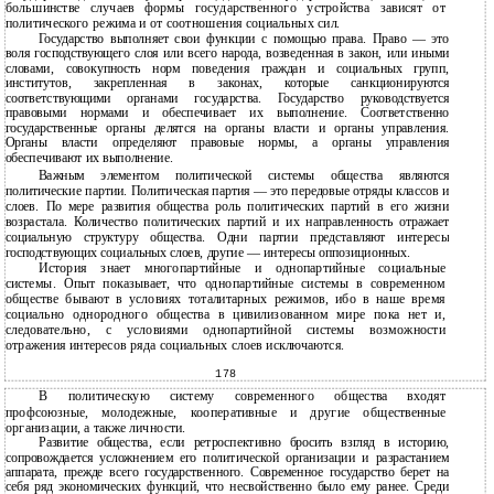
большинстве случаев формы государственного устройства зависят от
политического режима и от соотношения социальных сил.
Государство выполняет свои функции с помощью права. Право — это
воля господствующего слоя или всего народа, возведенная в закон, или иными
словами, совокупность норм поведения граждан и социальных групп,
институтов, закрепленная в законах, которые санкционируются
соответствующими органами государства. Государство руководствуется
правовыми нормами и обеспечивает их выполнение. Соответственно
государственные органы делятся на органы власти и органы управления.
Органы власти определяют правовые нормы, а органы управления
обеспечивают их выполнение.
Важным элементом политической системы общества являются
политические партии. Политическая партия — это передовые отряды классов и
слоев. По мере развития общества роль политических партий в его жизни
возрастала. Количество политических партий и их направленность отражает
социальную структуру общества. Одни партии представляют интересы
господствующих социальных слоев, другие — интересы оппозиционных.
История знает многопартийные и однопартийные социальные
системы. Опыт показывает, что однопартийные системы в современном
обществе бывают в условиях тоталитарных режимов, ибо в наше время
социально однородного общества в цивилизованном мире пока нет и,
следовательно, с условиями однопартийной системы возможности
отражения интересов ряда социальных слоев исключаются.
178
В политическую систему современного общества входят
профсоюзные, молодежные, кооперативные и другие общественные
организации, а также личности.
Развитие общества, если ретроспективно бросить взгляд в историю,
сопровождается усложнением его политической организации и разрастанием
аппарата, прежде всего государственного. Современное государство берет на
себя ряд экономических функций, что несвойственно было ему ранее. Среди