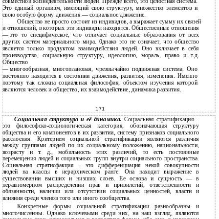
совместной жизнедеятельности людей. Прежде всего, это целостная система.
Это единый организм, имеющий свою структуру, множество элементов и
свою особую форму движения — социальное движение.
Общество не просто состоит из индивидов, а выражает сумму их связей
и
отношений, в которых эти индивиды находятся. Общественные отношения
—
это то специфическое, что отличает социальные образования от всех
других систем материального мира. 0днако это не означает, что общество
является только продуктом взаимодействия людей. Оно включает в себя
производство, социальную структуру, идеологию, мораль, право и т.д.
Общество
—
многообразная, многоплановая, чрезвычайно подвижная система. Оно
постоянно находится в состоянии движения, развития, изменения. Именно
поэтому так сложна социальная философия, объектом изучения которой
являются человек и общество, их взаимодействие, динамика развития.
171
Социальная структура и её динамика.
Социальная стратификация –
это
философско-социологическая
категория, обозначающая структуру
общества и его компонентов в их развитии, систему признаков социального
расслоения. Критерием социальной стратификации являются различия
между группами людей по их социальному положению, национальности,
возрасту и т. д., мобильность этих различий, то есть постоянные
перемещения людей и социальных групп внутри социального пространства.
Социальная стратисфакция – это дифференциация некой совокупности
людей на классы в иерархическом ранге. Она находит выражение в
существовании высших и низших слоев. Ее основа и сущность — в
неравномерном распределении прав и привилегий, ответственности и
обязанности, наличии или отсутствии социальных ценностей, власти и
влияния среди членов того или иного сообщества.
Конкретные формы социальной стратификации разнообразны и
многочисленны. Однако ключевыми среди них, на наш взгляд, являются