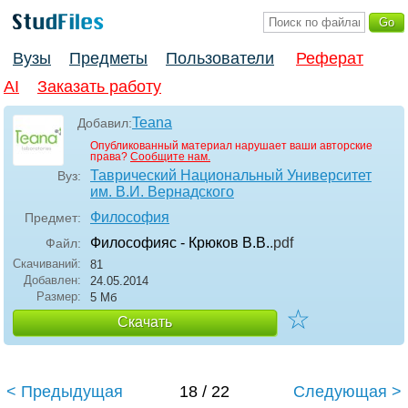
Вузы
Предметы
Пользователи
Реферат
AI
Заказать работу
Teana
Добавил:
Опубликованный материал нарушает ваши авторские
права?
Сообщите нам.
Таврический Национальный Университет
Вуз:
им. В.И. Вернадского
Философия
Предмет:
Философияс - Крюков В.В.
.pdf
Файл:
Скачиваний:
81
Добавлен:
24.05.2014
Размер:
5 Мб
☆
Скачать
< Предыдущая
18 / 22
Следующая >