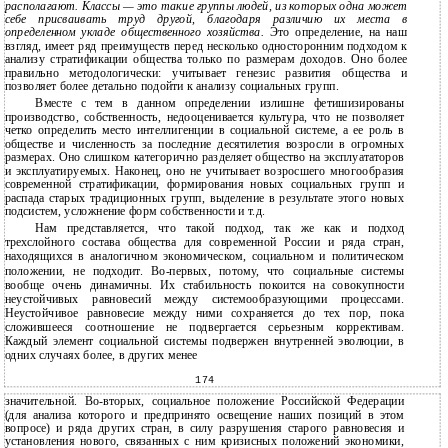
располагают. Классы — это такие группы людей, из которых одна может
себе присваивать труд другой, благодаря различию их места в
определенном укладе общественного хозяйства.
Это определение, на наш
взгляд, имеет ряд преимуществ перед несколько односторонним подходом к
анализу стратификации общества только по размерам доходов. Оно более
правильно методологически: учитывает генезис развития общества и
позволяет более детально подойти к анализу социальных групп.
Вместе с тем в данном определении излишне фетишизированы
производство, собственность, недооценивается культура, что не позволяет
четко определить место интеллигенции в социальной системе, а ее роль в
обществе и численность за последние десятилетия возросли в огромных
размерах. Оно слишком категорично разделяет общество на эксплуататоров
и эксплуатируемых. Наконец, оно не учитывает возросшего многообразия
современной стратификации, формирования новых социальных групп и
распада старых традиционных групп, выделение в результате этого новых
подсистем, усложнение форм собственности и т.д.
Нам представляется, что такой подход, так же как и подход
трехслойного состава общества для современной России и ряда стран,
находящихся в аналогичном экономическом, социальном и политическом
положении, не подходит. Во-первых, потому, что социальные системы
вообще очень динамичны. Их стабильность покоится на совокупности
неустойчивых равновесий между системообразующими процессами.
Неустойчивое равновесие между ними сохраняется до тех пор, пока
сложившееся соотношение не подвергается серьезным коррективам.
Каждый элемент социальной системы подвержен внутренней эволюции, в
одних случаях более, в других менее
174
значительной. Во-вторых, социальное положение Российской Федерации
(для анализа которого и предпринято освещение наших позиций в этом
вопросе) и ряда других стран, в силу разрушения старого равновесия и
установления нового, связанных с ним кризисных положений экономики,