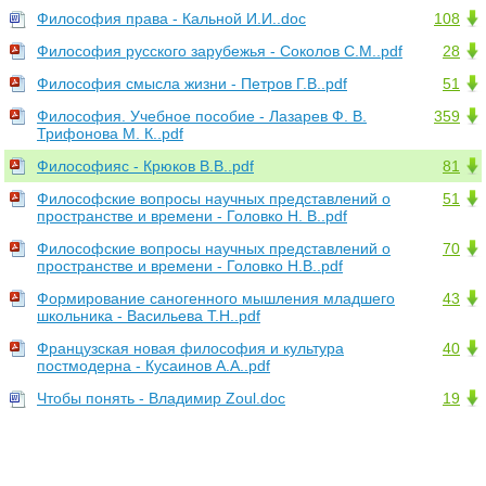
Философия права - Кальной И.И..doc
108
Философия русского зарубежья - Соколов С.М..pdf
28
Философия смысла жизни - Петров Г.В..pdf
51
Философия. Учебное пособие - Лазарев Ф. В.
359
Трифонова М. К..pdf
Философияс - Крюков В.В..pdf
81
Философские вопросы научных представлений о
51
пространстве и времени - Головко Н. В..pdf
Философские вопросы научных представлений о
70
пространстве и времени - Головко Н.В..pdf
Формирование саногенного мышления младшего
43
школьника - Васильева Т.Н..pdf
Французская новая философия и культура
40
постмодерна - Кусаинов А.А..pdf
Чтобы понять - Владимир Zoul.doc
19