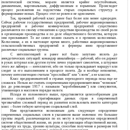
политической системы, морали является крайне неустойчивым,
динамичным, маргинальным, диффузионным и взрывным. Происходит
процесс разложения на подсистемы старых социальных структур и
формирование новых. Процесс этот не ровен и не однозначен.
Так, прежний рабочий класс ранее был более или менее однороден.
Сейчас рабочие государственных предприятий, рабочие акционированных
предприятий и рабочие коммерческих предприятий существенно
различаются по своему отношению к средствам производства по своей роли
в организации производства и по доле общественного богатства, которую
они присваивают. То же самое можно сказать и о прежних колхозниках.
Колхозники, а их в настоящее время много, работники акционированных
сельскохозяйственных предприятий и фермеры явно представляют
различные социальные группы.
С интеллигенцией и ранее всё было запутано вплоть до
анекдотических ситуаций: командир авиалайнера — рабочий, ибо он держит
в руках штурвал или другим путем лично управляет самолетом, а штурман
этого же лайнера — интеллигент, ибо он только прокладывает маршрут или
следит за его выполнением в процессе полета. Да и вообще непонятно,
почему интеллигенцию считали "прослойкой" или "слоем", а не классом.
Класс предпринимателей в странах переходного периода пока еще не
сложился. Нельзя же считать современными предпринимателями "челноков"
(их до революции 1917 г. называли "коробейниками") или спекулянтов,
утаивающих в массовом порядке налоги.
Исходя из изложенного выше, представляется целесообразным для
анализа социальной стратификации данных стран в современный
чрезвычайно сложный период их развития использовать вместо категории
класс – более гибкую категорию социальный слой.
Нам представляется возможным дать следующее определение
современных социальных слоев в указанном выше значении: это большие
группы людей, различающихся по их месту в исторически определенной
системе общественной жизни, их роли в организации общественной жизни,
характеру их труда, уровню культуры, способам получения и размерам той