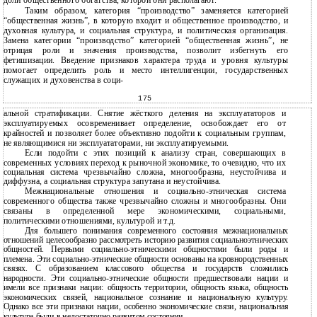
доли общественного богатства, которой они располагают.
Таким образом, категория “производство” заменяется категорией
“общественная жизнь”, в которую входит и общественное производство, и
духовная культура, и социальная структура, и политическая организация.
Замена категории “производство” категорией “общественная жизнь”, не
отрицая роли и значения производства, позволит избегнуть его
фетишизации. Введение признаков характера труда и уровня культуры
помогает определить роль и место интеллигенции, государственных
служащих и духовенства в соци-
175
альной стратификации. Снятие жёсткого деления на эксплуататоров и
эксплуатируемых осовременивает определение, освобождает его от
крайностей и позволяет более объективно подойти к социальным группам,
не являющимися ни эксплуататорами, ни эксплуатируемыми.
Если подойти с этих позиций к анализу стран, совершающих в
современных условиях переход к рыночной экономике, то очевидно, что их
социальная система чрезвычайно сложна, многообразна, неустойчива и
диффузна, а социальная структура запутана и неустойчива.
Межнациональные отношения и социально-этническая система
современного общества также чрезвычайно сложны и многообразны. Они
связаны в определенной мере экономическими, социальными,
политическими отношениями, культурой и т.д.
Для большего понимания современного состояния межнациональных
отношений целесообразно рассмотреть историю развития социальноэтнических
общностей. Первыми социально-этническими общностями были роды и
племена. Эти социально-этнические общности основаны на кровнородственных
связях. С образованием классового общества и государств сложились
народности. Эти социально-этнические общности предшествовали нации и
имели все признаки нации: общность территории, общность языка, общность
экономических связей, национальное сознание и национальную культуру.
Однако все эти признаки нации, особенно экономические связи, национальная
культура были в недостаточно развитом состоянии.