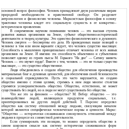
основной вопрос философии. Человек принадлежит двум различным мирам
природной необходимости и нравственной свободе. Он разделяет
антропологию и физиологию человека. Марксистская философия в основу
трактовки человека кладет его социальную сущность в ее конкретно–
историческом проявлении.
В современном научном понимании человек — это высшая ступень
развития живых организмов на Земле, субъект общественно-исторической
деятельности и творец культуры. Это единство физиологического и духовного.
Человек смертен — бессмертны его дела. Из приведенных выше позиций о
человеке в том или ином варианте следует, что человек существо мыслящее.
Способность к мышлению принципиально отличает человека от всех живых
организмов на Земле. И именно эта способность объективно и субъективно
позволяет одному из героев пьесы М. Горького "На дне" — Сатину заявить:
Человек — это звучит гордо!. Вместе с тем, человек — это не только существо
мыслящее, — это существо общественное.
Люди объединились и создали общество для обеспечения производства
материальных благ и духовных ценностей, для обеспечения своей безопасности
и социальной справедливости. Пусть это часто нарушается, но создано
общество именно с этими целями, стремясь к ним люди многие столетия
стремятся усовершенствовать общество. Общество, естественно, не может
существовать без людей, но и люди не могут существовать без общества.
Что же это за феномен — общество? М. Вебер: общество — это
взаимодействие людей, являющихся продуктом социальных, т.е.
ориентированных на других людей действий. Т. Парсонс определял
общество как систему отношений между людьми, связующим началом
которой являются специфически человеческие нормы и ценности. Маркс:
“Общество — исторически сложившаяся совокупность отношений между
людьми в процессе их совместной деятельности.
Если суммировать эти позиции, то можно определить общество в
самом широком смысле как систему исторически сложившихся форм