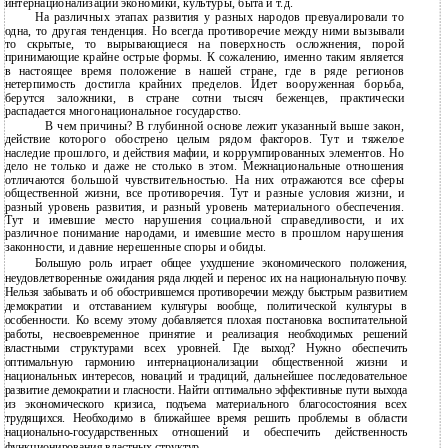
интернационализации экономики, культуры, быта и т.д.
На различных этапах развития у разных народов превуалировали то
одна, то другая тенденция. Но всегда противоречие между ними вызывали
то скрытые, то вырывающиеся на поверхность осложнения, порой
принимающие крайне острые формы. К сожалению, именно таким является
в настоящее время положение в нашей стране, где в ряде регионов
нетерпимость достигла крайних пределов. Идет вооруженная борьба,
берутся заложники, в стране сотни тысяч беженцев, практически
распадается многонациональное государство.
В чем причины? В глубинной основе лежит указанный выше закон,
действие которого обострено целым рядом факторов. Тут и тяжелое
наследие прошлого, и действия мафии, и коррумпированных элементов. Но
дело не только и даже не столько в этом. Межнациональные отношения
отличаются большой чувствительностью. На них отражаются все сферы
общественной жизни, все противоречия. Тут и разные условия жизни, и
разный уровень развития, и разный уровень материального обеспечения.
Тут и имевшие место нарушения социальной справедливости, и их
различное понимание народами, и имевшие место в прошлом нарушения
законности, и давние нерешенные споры и обиды.
Большую роль играет общее ухудшение экономического положения,
неудовлетворенные ожидания ряда людей и перенос их на национальную почву.
Нельзя забывать и об обострившемся противоречии между быстрым развитием
демократии и отставанием культуры вообще, политической культуры в
особенности. Ко всему этому добавляется плохая постановка воспитательной
работы, несвоевременное принятие и реализация необходимых решений
властными структурами всех уровней. Где выход? Нужно обеспечить
оптимальную гармонию интернационализации общественной жизни и
национальных интересов, новаций и традиций, дальнейшее последовательное
развитие демократии и гласности. Найти оптимально эффективные пути выхода
из экономического кризиса, подъема материального благосостояния всех
трудящихся. Необходимо в ближайшее время решить проблемы в области
национально-государственных отношений и обеспечить действенность
функционирования властных структур.