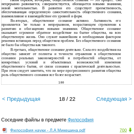
Таким образом, во-первых, общественное сознание — это процесс. Оно
непрерывно развивается, совершенствуется, обогащается новыми знаниями,
новой ментальностью. В развитии его существует преемственность,
обеспечивающая определенную самостоятельность общественного сознания,
взаимовлияние и взаимодействие его уровней и форм.
Во-вторых, общественное сознание активно. Активность его
проявляется 'не только в непрерывном, возрастающем стремлении к
развитию и обогащению новыми знаниями. Общественное сознание
оказывает огромное обратное воздействие на бытие общества, на всю
общественную жизнь. Оно служит важнейшим и необходимым фактором
решения встающих перед обществом проблем. Без общественного сознания
не было бы общества как такового.
В-третьих, общественное сознание деятельно. Сила его воздействия на
общество зависит от полноты и точности отражения в общественном
сознании реальных закономерностей и потребностей общества, от
конкретных условий и объективных возможностей изменения
общественного бытия, от связи сознания с практической деятельностью.
При этом следует заметить, что по мере прогрессивного развития общества
роль общественного сознания все более возрастает.
180
< Предыдущая
18 / 22
Следующая >
Соседние файлы в предмете
Философия
Философия науки - Л.А Микешина.pdf
700