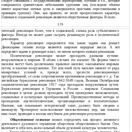
следует смешивать с государственными переворотами, путчами и т.п., которые
совершаются сравнительно небольшими группами лиц (последние обычно
имеют корыстные личные цели и завершаются простыми перестановками в
правящих группах). Они, как правило, не носят прогрессивного характера.
Главным в социальной революции являются общественные факторы. В поли-
179
тической революции более, чем в социальной, сильна роль субъективного
фактора. Иногда он может даже сыграть решающую роль в политической
революции.
Характер революции определяется тем, какие задачи она решает.
Движущими силами всегда являются широкие народные массы. А вот
определяет задачи и руководит класс, по имени которого названа революция.
Политическая революция может проходить разными путями:
вооруженным и мирным. В обоих случаях это насилие. Но формы такого
насилия могут быть различными: правовое насилие, оказываемое мирным
путем, и насилие вооруженное. Тот или иной путь насилия зависит от ряда
конкретных условий и, прежде всего, зрелости революционных
преобразований, от силы сопротивления противников революции и т. д. Так
английская буржуазная революция 1642-1649 годов, Великая Октябрьская
социалистическая революция 1917 года проходили вооруженным путем.
Буржуазные революции в Германии и России – мирным. Социальная
революция в целом должна проходить путем проведения экономических,
социальных и культурных преобразований. Преимущественные методы ее
проведения: научнотехнические, организационные и воспитательные.
Насилие, как показывает исторический опыт, должно быть сведено к
минимуму. Чрезмерное использование насильственных мер, как показал
наш опыт, приводит к весьма пагубным для революции результатам.
Общественное сознание
можно определить как процесс активного
деятельного духовного отражения обществом общественного бытия. Оно
включает в себя весь колоссальный объем духовной культуры человечества.