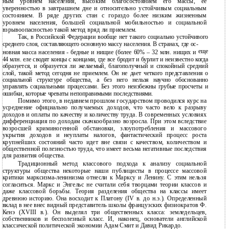
ным уровнем населения, высоким благосостоянием его массы, ее
уверенностью в завтрашнем дне и относительно устойчивым социальным
состоянием. В ряде других стан с гораздо более низким жизненным
уровнем населения, большей социальной мобильностью и социальной
взрывоопасностью такой метод вряд ли приемлем.
Так, в Российской Федерации вообще нет такого социально устойчивого
среднего слоя, составляющего основную массу населения. В странах, где ос-
еще
новная масса населения - бедные и нищие (более 60% – 32 млн. нищих и
44 млн. еле сводят концы с концами, где все бродит и бурлит и неизвестно когда
образуется, и образуется ли желаемый, благополучный и спокойный средний
слой, такой метод сегодня не приемлем. Он не дает четкого представления о
социальной структуре общества, а без него нельзя научно обоснованно
управлять социальными процессами. Без этого неизбежны грубые просчеты и
ошибки, которые чреваты непоправимыми последствиями.
Помимо этого, в недавнем прошлом государством проводился курс на
усреднение официально получаемых доходов, что часто вело к разрыву
доходов и оплаты по качеству и количеству труда. В современных условиях
дифференциация по доходам скачкообразно возросла. При этом вследствие
возросшей криминогенной обстановки, злоупотребления и массового
укрытия доходов и неуплаты налогов, фантастический процесс роста
крупнейших состояний часто идет вне связи с качеством, количеством и
общественной полезностью труда, что имеет весьма негативные последствия
для развития общества.
Традиционный метод классового подхода к анализу социальной
структуры общества некоторые наши публицисты в процессе массовой
критики марксизма-ленинизма отнесли к Марксу и Ленину. С этим нельзя
согласиться. Маркс и Энгельс не считали себя творцами теории классов и
даже классовой борьбы. Теория разделения общества на классы имеет
древнюю историю. Она восходит к Платону (IV в. до н.э.). Определенный
вклад в нее внес видный представитель школы французских физиократов Ф.
Кенэ (XVIII в.). Он выделял три общественных класса: земледельцев,
собственников и бесполезный класс. И, наконец, основатели английской
классической политической экономии Адам Смит и Давид Рикардо.