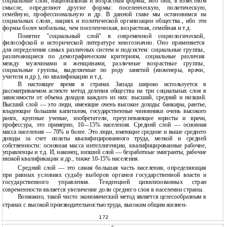
социальные слои, национальная и возрастная формы, ибо они, в известном
смысле, определяют другие формы: поселенческую, политическую,
семейную, профессиональную и др. В данной главе мы остановимся на
социальных слоях, нациях и политической организации общества., ибо эти
формы более мобильны, чем поселенческая, возрастная, семейная и т.д.
Понятие "социальный слой" в современной социологической,
философской и исторической литературе многозначно. Оно применяется
для определения самых различных систем и подсистем: социальные группы,
различающиеся по демографическим критериям, социальные различия
между мужчинами и женщинами, различные возрастные группы,
социальные группы, выделяемые по роду занятий (инженеры, врачи,
учителя и др.), по квалификации и т.д.
В настоящее время в странах Запада широко используется в
рассматриваемом аспекте метод деления общества на три социальных слоя в
зависимости от объема доходов каждого из них: высший, средний и низший.
Высший слой — это люди, имеющие очень высокие доходы: банкиры, рантье,
владеющие большим капиталом, государственные чиновники очень высокого
ранга, крупные ученые, изобретатели, преуспевающие юристы и врачи,
профессура, это примерно, 10—15% населения. Средний слой — основная
масса населения — 70% и более. Это люди, имеющие средние и выше среднего
доходы за счет оплаты квалифицированного труда, мелкой и средней
собственности: основная масса интеллигенции, квалифицированные рабочие,
управленцы и т.д. И, наконец, низший слой — безработные эмигранты, рабочие
низкой квалификации и др., также 10-15% населения.
Средний слой — это самая большая часть населения, определяющая
при равных условиях судьбу выборов органов государственной власти и
государственного управления. Тенденцией цивилизованных стран
современности является увеличение доли среднего слоя в населении страны.
Возможно, такой чисто экономический метод является целесообразным в
странах с высокой производительностью труда, высоким общим жизнен-
172