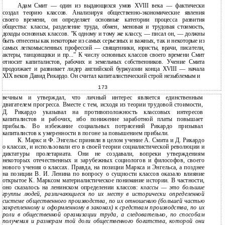
Адам Смит — один из выдающихся умов XVIII века — фактически
создал теорию классов. Анализируя общественно-экономические явления
своего времени, он определяет основные категории процесса развития
общества: классы, разделение труда, обмен, меновая и трудовая стоимость,
доходы основных классов. "К одному и тому же классу, — писал он, — должны
быть отнесены как некоторые из самых серьезных и важных, так и некоторые из
самых легкомысленных профессий — священники, юристы, врачи, писатели,
актеры, танцовщики и пр...” К числу основных классов своего времени Смит
относит капиталистов, рабочих и земельных собственников. Учение Смита
продолжает и развивает лидер английской буржуазии конца XVIII — начала
XIX веков Давид Рикардо. Он считал капиталистический строй незыблемым и
173
вечным и утверждал, что личный интерес является единственным
двигателем прогресса. Вместе с тем, исходя из теории трудовой стоимости,
Д. Рикардо указывал на противоположность классовых интересов
капиталистов и рабочих, ибо понижение заработной платы повышает
прибыль. Во избежание социальных потрясений Рикардо призывал
капиталистов к умеренности в погоне за повышением прибыли.
К. Маркс и Ф. Энгельс приняли в целом учение А. Смита и Д. Рикардо
о классах, и использовали его в своей теории социалистической революции и
диктатуры пролетариата. Они не создавали, вопреки утверждениям
некоторых отечественных и зарубежных социологов и философов, своего
нового учения о классах. Правда, на позиции Маркса и Энгельса, а позднее
на позиции В. И. Ленина по вопросу о сущности классов оказало влияние
открытое К. Марксом материалистическое понимание истории. В частности,
оно сказалось на ленинском определении классов:
классы — это большие
группы людей, различающиеся по их месту в исторически определенной
системе общественного производства, по их отношению (большей частью
закрепленному и оформленному в законах) к средствам производства, по их
роли в общественной организации труда, а следовательно, по способам
получения и размерам той доли общественного богатства, которой они