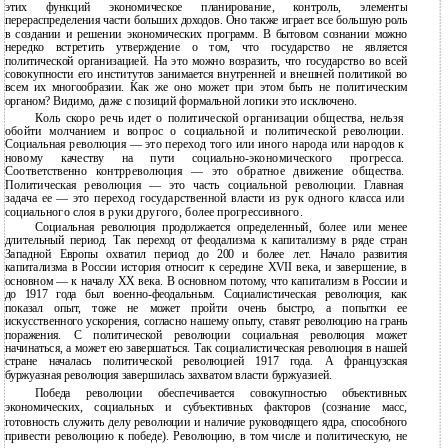
этих функций экономическое планирование, контроль, элементы
перераспределения части больших доходов. Оно также играет все большую роль
в создании и решении экономических программ. В бытовом сознании можно
нередко встретить утверждение о том, что государство не является
политической организацией. На это можно возразить, что государство во всей
совокупности его институтов занимается внутренней и внешней политикой во
всем их многообразии. Как же оно может при этом быть не политическим
органом? Видимо, даже с позиций формальной логики это исключено.
Коль скоро речь идет о политической организации общества, нельзя
обойти молчанием и вопрос о социальной и политической революции.
Социальная революция — это переход того или иного народа или народов к
новому качеству на пути социально-экономического прогресса.
Соответственно контрреволюция — это обратное движение общества.
Политическая революция — это часть социальной революции. Главная
задача ее — это переход государственной власти из рук одного класса или
социального слоя в руки другого, более прогрессивного.
Социальная революция продолжается определенный, более или менее
длительный период. Так переход от феодализма к капитализму в ряде стран
Западной Европы охватил период до 200 и более лет. Начало развития
капитализма в России история относит к середине XVII века, и завершение, в
основном — к началу XX века. В основном потому, что капитализм в России и
до 1917 года был военно-феодальным. Социалистическая революция, как
показал опыт, тоже не может пройти очень быстро, а попытки ее
искусственного ускорения, согласно нашему опыту, ставят революцию на грань
поражения. С политической революции социальная революция может
начинаться, а может ею завершаться. Так социалистическая революция в нашей
стране началась политической революцией 1917 года. А французская
буржуазная революция завершилась захватом власти буржуазией.
Победа революции обеспечивается совокупностью объективных
экономических, социальных и субъективных факторов (сознание масс,
готовность служить делу революции и наличие руководящего ядра, способного
привести революцию к победе). Революцию, в том числе и политическую, не