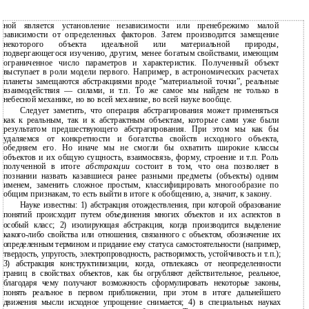
ной является установление независимости или пренебрежимо малой
зависимости от определенных факторов. Затем производится замещение
некоторого объекта идеальной или материальной природы,
подвергающегося изучению, другим, менее богатым свойствами, имеющим
ограниченное число параметров и характеристик. Полученный объект
выступает в роли модели первого. Например, в астрономических расчетах
планеты замещаются абстракциями вроде “материальной точки”, реальные
взаимодействия — силами, и т.п. То же самое мы найдем не только в
небесной механике, но во всей механике, во всей науке вообще.
Следует заметить, что операция абстрагирования может применяться
как к реальным, так и к абстрактным объектам, которые сами уже были
результатом предшествующего абстрагирования. При этом мы как бы
удаляемся от конкретности и богатства свойств исходного объекта,
обедняем его. Но иначе мы не смогли бы охватить широкие классы
объектов и их общую сущность, взаимосвязь, форму, строение и т.п. Роль
полученной в итоге
абстракции
состоит в том, что она позволяет в
познании назвать казавшиеся ранее разными предметы (объекты) одним
именем, заменить сложное простым, классифицировать многообразие по
общим признакам, то есть выйти в итоге к обобщению, а, значит, к закону.
Науке известны: 1) абстракция отождествления, при которой образование
понятий происходит путем объединения многих объектов и их аспектов в
особый класс; 2) изолирующая абстракция, когда производится выделение
какого-либо свойства или отношения, связанного с объектом, обозначение их
определенным термином и придание ему статуса самостоятельности (например,
твердость, упругость, электропроводность, растворимость, устойчивость и т.п.);
3) абстракция конструктивизации, когда, отвлекаясь от неопределенности
границ в свойствах объектов, как бы огрубляют действительное, реальное,
благодаря чему получают возможность сформулировать некоторые законы,
понять реальное в первом приближении, при этом в итоге дальнейшего
движения мысли исходное упрощение снимается; 4) в специальных науках