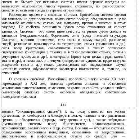
систем не бывает: все истинные системы имеют верхние пределы по
количеству компонентов, числу уровней, сложности, по разнообразию
свойств, то есть они всегда внутренне ограничены.
Рассмотрим
простые и сложные
системы
.
Простейшая система состоит
как минимум из двух элементов, компонентов вообще, объединенных в целое
каким-либо отношением, связью, как, например, протон и электрон в атоме
водорода. Но свойства возникшего целого резко отличаются от свойств
элементов. Система — это новое, иное качество, не равное сумме свойств ее
элементов (эмерджентность). Формально,
сети
(вроде ячеистой структуры
Галактики, колонии организмов, сети связи и коммуникаций, расселение
людей, размещение производства на территориях, схемы управления и др.),
соты (вроде кристаллов, совокупности клеток в тканях организмов,
определенные конструкции в технике и в технологических схемах, ритмы и
регулярные процессы и др.), агломерации (вроде кучи песка, груды камней,
толпы и др.), а также хаос и пленумы (непрерывные сущности, вроде вакуума,
жидкостей, газов и др.) можно рассматривать как “вырожденные” случаи
истинных систем, обусловленные характером компонентов и, главное, их
отношений.
О сложных системах. Важнейшей проблемой науки конца XX века,
переходящей в XXI век, является проблема описания и объяснения
механизмов существования, изменения, сохранения свойств, упадка и гибели
(катастроф) сложных систем, особенно обладающих собственным
поведением (так назы-
158
ваемых “бихевиоральных систем”). К их числу относятся все живые
организмы, их сообщества и биосфера в целом, человек и его различные
группы и объединения (народы, государства и др.), а также гибридные
(смешанные) системы вроде биогеосистем, человекомашинных,
экономических, экологических и др. систем. Все они — открытые системы,
обладающие собственным поведением, основанном на вещественном,
энергетическом и информационном обмене со средой. Это —