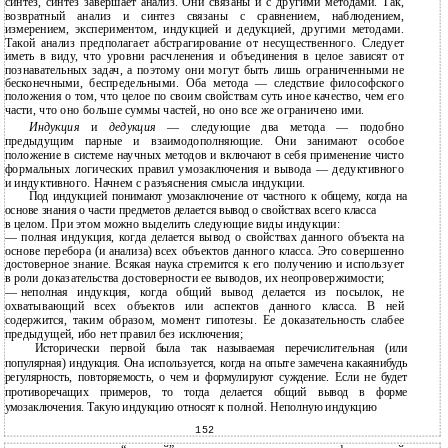
синтез, синтез завершает анализ. Они связаны и с другими методами. Так,
возвратный анализ и синтез связаны с сравнением, наблюдением,
измерением, экспериментом, индукцией и дедукцией, другими методами.
Такой анализ предполагает абстрагирование от несущественного. Следует
иметь в виду, что уровни расчленения и объединения в целое зависят от
познавательных задач, а поэтому они могут быть лишь ограниченными не
бесконечными, беспредельными. Оба метода — следствие философского
положения о том, что целое по своим свойствам суть иное качество, чем его
части, что оно больше суммы частей, но оно все же ограничено ими.
Индукция
и
дедукция
— следующие два метода — подобно
предыдущим парные и взаимодополняющие. Они занимают особое
положение в системе научных методов и включают в себя применение чисто
формальных логических правил умозаключения и вывода — дедуктивного
и индуктивного. Начнем с разъяснения смысла индукции.
Под индукцией понимают умозаключение от частного к общему, когда на
основе знания о части предметов делается вывод о свойствах всего класса
в
целом. При этом можно выделить следующие виды индукции:
—
полная индукция, когда делается вывод о свойствах данного объекта на
основе перебора (и анализа) всех объектов данного класса. Это совершенно
достоверное знание. Всякая наука стремится к его получению и использует
в роли доказательства достоверности ее выводов, их неопровержимости;
—
неполная индукция, когда общий вывод делается из посылок, не
охватывающий всех объектов или аспектов данного класса. В ней
содержится, таким образом, момент гипотезы. Ее доказательность слабее
предыдущей, ибо нет правил без исключения;
Исторически первой была так называемая перечислительная (или
популярная) индукция. Она используется, когда на опыте замечена какаянибудь
регулярность, повторяемость, о чем и формулируют суждение. Если не будет
противоречащих примеров, то тогда делается общий вывод в форме
умозаключения. Такую индукцию относят к полной. Неполную индукцию
152