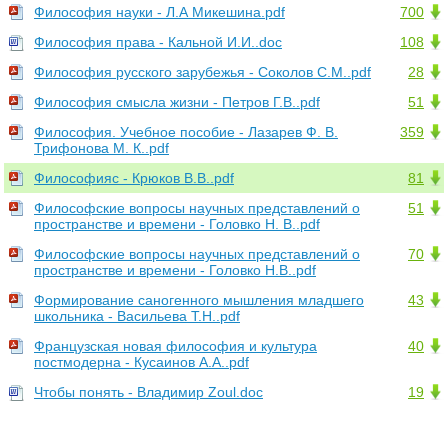
Философия науки - Л.А Микешина.pdf
700
Философия права - Кальной И.И..doc
108
Философия русского зарубежья - Соколов С.М..pdf
28
Философия смысла жизни - Петров Г.В..pdf
51
Философия. Учебное пособие - Лазарев Ф. В.
359
Трифонова М. К..pdf
Философияс - Крюков В.В..pdf
81
Философские вопросы научных представлений о
51
пространстве и времени - Головко Н. В..pdf
Философские вопросы научных представлений о
70
пространстве и времени - Головко Н.В..pdf
Формирование саногенного мышления младшего
43
школьника - Васильева Т.Н..pdf
Французская новая философия и культура
40
постмодерна - Кусаинов А.А..pdf
Чтобы понять - Владимир Zoul.doc
19