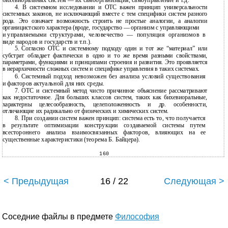
бихевиоральных систем — их самоорганизация, самоуправление и т.д.
4.
В системном исследовании и ОТС важен принцип универсальности
системных законов, не исключающий вместе с тем специфики систем разного
рода. Это означает возможность строить не простые аналогии, а аналогии
органицистского характера (вроде, государство — организм с управляющими
и
управляемыми структурами, человечество — популяция организмов в
виде народов и государств и т.п.).
5.
Согласно ОТС и системному подходу один и тот же “материал” или
субстрат обладает фактически в одно и то же время разными свойствами,
параметрами, функциями и принципами строения и развития. Это проявляется
в иерархичности сложных систем и специфике управления в таких системах.
6.
Системный подход невозможен без анализа условий существования
и факторов актуальной для них среды.
7.
ОТС и системный метод чисто причинное объяснение рассматривают
как недостаточное. Для больших классов систем, таких как бихевиоральные,
характерны целесообразность, целеположенность и др. особенности,
отличающие их радикально от физических и химических систем.
8.
При создании систем важен принцип: система есть то, что получается
в результате оптимизации конструкции создаваемой системы путем
всестороннего анализа взаимосвязанных факторов, влияющих на ее
существенные характеристики (теорема Б. Байцера).
160
< Предыдущая
16 / 22
Следующая >
Соседние файлы в предмете
Философия