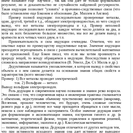
иначе называют еще “научной”, так как она дает не только формальный
результат, но и доказательство не случайности найденной регулярности.
Такая индукция позволяет “уловить” и причинно-следственные связи (что
было установлено еще Бэконом и обосновано Дж. Миллем в Англии).
Пример полной индукции: последовательно проверенные металлы,
один, другой, третий и т.д., обладают электропроводностью, из чего следует
вывод, что все металлы электропроводны и т.д. Пример неполной
индукции: последовательно взятые, каждое четное число делится на два, и
хотя их всех бесконечно большое множество, мы все же делаем вывод о
кратности всех четных чисел двум, и т.п.
Привлекательность и сила индукции очевидны. Отметим, что все
опытные науки по преимуществу индуктивные науки. Значение индукции
приходится переоценивать в связи с развитием вычислительной математики
и ее приложений. Еще Бэкон писал, что если мы хотим проникнуть в
природу вещей, то всюду обращаемся к индукции. Впоследствии в науке
сложилось направление всеиндуктивистов (В. Уевелл, Дж. Ст. Милль и др.).
Дедуктивным называется умозаключение, в котором вывод о свойствах
объекта и о нем самом делается на основании знания общих свойств и
характеристик (всего множества).
Пример: 1) Все металлы проводят электрический
ток. 2) Вольфрам — металл.
Вывод
:
вольфрам электропроводен.
Роль дедукции в современном научно познании и знании резко возросла.
Это связано с тем, что современная наука и инженерная практика сталкивается
с объектами, недоступными обычному чувственному восприятию (микромир,
Вселенная, прошлое человечества, его будущее, очень сложные системы
разного рода и др.), поэтому все чаще приходится обращаться к силе мысли,
нежели к силе наблюдения и эксперимента. Особое значение дедукция имеет
для формализации и аксиоматизации знания, построения гипотез и др. (в
математике, теоретической физике, теории управления и принятия решений,
экономике, информатике, экологии и др.). Классическая математика
— типично дедуктивная наука. Дедукция отличается от других методов тем,
что при истинности исходного знания она дает истинное же выводное