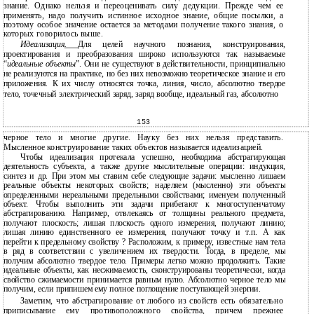
знание. Однако нельзя и переоценивать силу дедукции. Прежде чем ее
применять, надо получить истинное исходное знание, общие посылки, а
поэтому особое значение остается за методами получение такого знания, о
которых говорилось выше.
Идеализация
.
Для целей научного познания, конструирования,
проектирования и преобразования широко используются так называемые
“
идеальные объекты
”. Они не существуют в действительности, принципиально
не реализуются на практике, но без них невозможно теоретическое знание и его
приложения. К их числу относятся точка, линия, число, абсолютно твердое
тело, точечный электрический заряд, заряд вообще, идеальный газ, абсолютно
153
черное тело и многие другие. Науку без них нельзя представить.
Мысленное конструирование таких объектов называется идеализацией.
Чтобы идеализация протекала успешно, необходима абстрагирующая
деятельность субъекта, а также другие мыслительные операции: индукция,
синтез и др. При этом мы ставим себе следующие задачи: мысленно лишаем
реальные объекты некоторых свойств; наделяем (мысленно) эти объекты
определенными нереальными предельными свойствами; именуем полученный
объект. Чтобы выполнить эти задачи прибегают к многоступенчатому
абстрагированию. Например, отвлекаясь от толщины реального предмета,
получают плоскость; лишая плоскость одного измерения, получают линию;
лишая линию единственного ее измерения, получают точку и т.п. А как
перейти к предельному свойству ? Расположим, к примеру, известные нам тела
в ряд в соответствии с увеличением их твердости. Тогда, в пределе, мы
получим абсолютно твердое тело. Примеры легко можно продолжить. Такие
идеальные объекты, как несжимаемость, сконструированы теоретически, когда
свойство сжимаемости принимается равным нулю. Абсолютно черное тело мы
получим, если припишем ему полное поглощение поступающей энергии.
Заметим, что абстрагирование от любого из свойств есть обязательно
приписывание ему противоположного свойства, причем прежнее