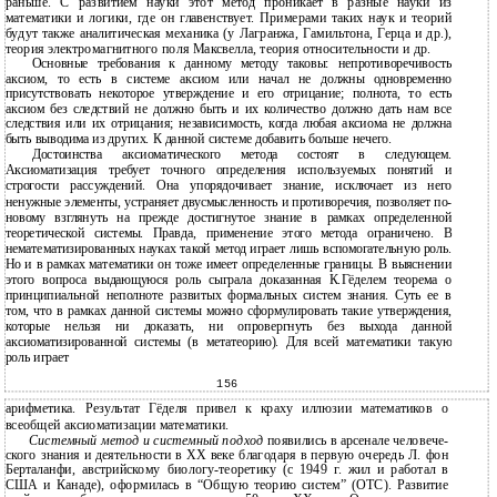
раньше. С развитием науки этот метод проникает в разные науки из
математики и логики, где он главенствует. Примерами таких наук и теорий
будут также аналитическая механика (у Лагранжа, Гамильтона, Герца и др.),
теория электромагнитного поля Максвелла, теория относительности и др.
Основные требования к данному методу таковы: непротиворечивость
аксиом, то есть в системе аксиом или начал не должны одновременно
присутствовать некоторое утверждение и его отрицание; полнота, то есть
аксиом без следствий не должно быть и их количество должно дать нам все
следствия или их отрицания; независимость, когда любая аксиома не должна
быть выводима из других. К данной системе добавить больше нечего.
Достоинства аксиоматического метода состоят в следующем.
Аксиоматизация требует точного определения используемых понятий и
строгости рассуждений. Она упорядочивает знание, исключает из него
ненужные элементы, устраняет двусмысленность и противоречия, позволяет по-
новому взглянуть на прежде достигнутое знание в рамках определенной
теоретической системы. Правда, применение этого метода ограничено. В
нематематизированных науках такой метод играет лишь вспомогательную роль.
Но и в рамках математики он тоже имеет определенные границы. В выяснении
этого вопроса выдающуюся роль сыграла доказанная К.Гёделем теорема о
принципиальной неполноте развитых формальных систем знания. Суть ее в
том, что в рамках данной системы можно сформулировать такие утверждения,
которые нельзя ни доказать, ни опровергнуть без выхода данной
аксиоматизированной системы (в метатеорию). Для всей математики такую
роль играет
156
арифметика. Результат Гёделя привел к краху иллюзии математиков о
всеобщей аксиоматизации математики.
Системный метод и системный подход
появились в арсенале человече-
ского знания и деятельности в XX веке благодаря в первую очередь Л. фон
Берталанфи, австрийскому биологу-теоретику (с 1949 г. жил и работал в
США и Канаде), оформилась в “Общую теорию систем” (ОТС). Развитие