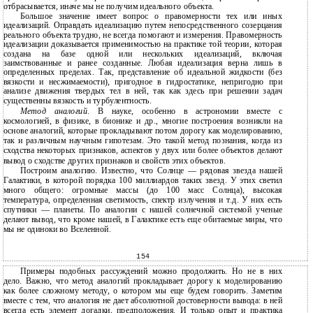
отбрасывается, иначе мы не получим идеального объекта.
Большое значение имеет вопрос о правомерности тех или иных
идеализаций. Оправдать идеализацию путем непосредственного созерцания
реального объекта трудно, не всегда помогают и измерения. Правомерность
идеализации доказывается применимостью на практике той теории, которая
создана на базе одной или нескольких идеализаций, включая
заимствованные и ранее созданные. Любая идеализация верна лишь в
определенных пределах. Так, представление об идеальной жидкости (без
вязкости и несжимаемости), пригодное в гидростатике, непригодно при
анализе движения твердых тел в ней, так как здесь при решении задач
существенны вязкость и турбулентность.
Метод аналогий
. В науке, особенно в астрономии вместе с
космологией, в физике, в бионике и др., многие построения возникли на
основе аналогий, которые прокладывают потом дорогу как моделированию,
так и различным научным гипотезам. Это такой метод познания, когда из
сходства некоторых признаков, аспектов у двух или более объектов делают
вывод о сходстве других признаков и свойств этих объектов.
Построим аналогию. Известно, что Солнце — рядовая звезда нашей
Галактики, в которой порядка 100 миллиардов таких звезд. У этих светил
много общего: огромные массы (до 100 масс Солнца), высокая
температура, определенная светимость, спектр излучения и т.д. У них есть
спутники — планеты. По аналогии с нашей солнечной системой ученые
делают вывод, что кроме нашей, в Галактике есть еще обитаемые миры, что
мы не одиноки во Вселенной.
154
Примеры подобных рассуждений можно продолжить. Но не в них
дело. Важно, что метод аналогий прокладывает дорогу к моделированию
как более сложному методу, о котором мы еще будем говорить. Заметим
вместе с тем, что аналогия не дает абсолютной достоверности вывода: в ней
всегда есть элемент догадки, предположения. И только опыт и практика