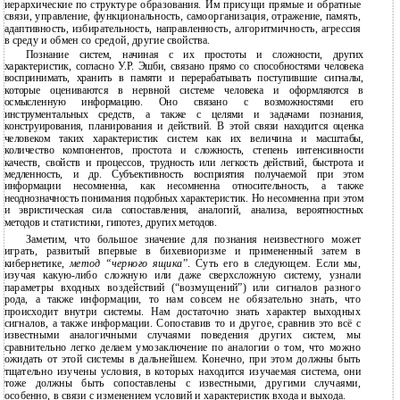
иерархические по структуре образования. Им присущи прямые и обратные
связи, управление, функциональность, самоорганизация, отражение, память,
адаптивность, избирательность, направленность, алгоритмичность, агрессия
в среду и обмен со средой, другие свойства.
Познание систем, начиная с их простоты и сложности, других
характеристик, согласно У.Р. Эшби, связано прямо со способностями человека
воспринимать, хранить в памяти и перерабатывать поступившие сигналы,
которые оцениваются в нервной системе человека и оформляются в
осмысленную информацию. Оно связано с возможностями его
инструментальных средств, а также с целями и задачами познания,
конструирования, планирования и действий. В этой связи находится оценка
человеком таких характеристик систем как их величина и масштабы,
количество компонентов, простота и сложность, степень интенсивности
качеств, свойств и процессов, трудность или легкость действий, быстрота и
медленность, и др. Субъективность восприятия получаемой при этом
информации несомненна, как несомненна относительность, а также
неоднозначность понимания подобных характеристик. Но несомненна при этом
и эвристическая сила сопоставления, аналогий, анализа, вероятностных
методов и статистики, гипотез, других методов.
Заметим, что большое значение для познания неизвестного может
играть, развитый впервые в бихевиоризме и примененный затем в
кибернетике,
метод “черного ящика
”. Суть его в следующем. Если мы,
изучая какую-либо сложную или даже сверхсложную систему, узнали
параметры входных воздействий (“возмущений”) или сигналов разного
рода, а также информации, то нам совсем не обязательно знать, что
происходит внутри системы. Нам достаточно знать характер выходных
сигналов, а также информации. Сопоставив то и другое, сравнив это всё с
известными аналогичными случаями поведения других систем, мы
сравнительно легко делаем умозаключение по аналогии о том, что можно
ожидать от этой системы в дальнейшем. Конечно, при этом должны быть
тщательно изучены условия, в которых находится изучаемая система, они
тоже должны быть сопоставлены с известными, другими случаями,
особенно, в связи с изменением условий и характеристик входа и выхода.