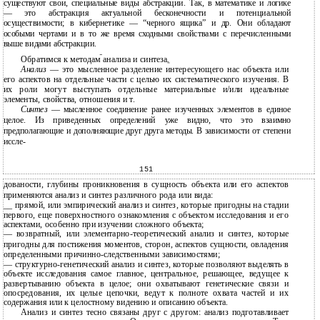
существуют свои, специальные виды абстракции. Так, в математике и логике
— это абстракция актуальной бесконечности и потенциальной
осуществимости; в кибернетике — “черного ящика” и др. Они обладают
особыми чертами и в то же время сходными свойствами с перечисленными
выше видами абстракции.
Обратимся к методам анализа и синтеза
.
Анализ
— это мысленное разделение интересующего нас объекта или
его аспектов на отдельные части с целью их систематического изучения. В
их роли могут выступать отдельные материальные и/или идеальные
элементы, свойства, отношения и т.
Синтез
— мысленное соединение ранее изученных элементов в единое
целое. Из приведенных определений уже видно, что это взаимно
предполагающие и дополняющие друг друга методы. В зависимости от степени
иссле-
151
дованости, глубины проникновения в сущность объекта или его аспектов
применяются анализ и синтез различного рода или вида:
__ прямой, или эмпирический анализ и синтез, которые пригодны на стадии
первого, еще поверхностного ознакомления с объектом исследования и его
аспектами, особенно при изучении сложного объекта;
—
возвратный, или
элементарно-теоретический анализ и синтез, которые
пригодны для постижения моментов, сторон, аспектов сущности, овладения
определенными причинно-следственными зависимостями;
—
структурно-генетический
анализ и синтез, которые позволяют выделять в
объекте исследования самое главное, центральное, решающее, ведущее к
развертыванию объекта в целое; они охватывают генетические связи и
опосредования, их целые цепочки, ведут к полноте охвата частей и их
содержания или к целостному видению и описанию объекта.
Анализ и синтез тесно связаны друг с другом: анализ подготавливает