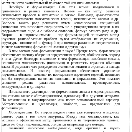
могут вынести окончательный приговор той или иной аналогии.
Перейдем к
формализации
. Сам этот термин неоднозначен и
применяется в разных значениях. Первое — как метод решения
специальных проблем в математике и логике. Например, доказательство
непротиворечивости математических теорий, независимости аксиом и др.
Вопросы такого рода решаются путем использования специальной
символики, что позволяет оперировать не с утверждениями теории в их
содержательном виде, а с набором символов, формул разного рода и др.
Второе — в широком смысле — под формализацией понимается метод
изучения разнообразных проблем путем отображения их содержания,
структуры, отношений и функций при помощи различных искусственных
языков: математики, формальной логики и других наук.
В чем состоит роль формализации в науке? Прежде всего, формализация
обеспечивает полноту обозрения определенных проблем, обобщенность подхода
к ним. Далее, благодаря символике, с чем формализация неизбежно связана,
исключается многозначность (полисемия) и размытость терминов обычного
языка. В результате чего рассуждения становятся четкими и строгими, а выводы
доказательными. И, наконец, формализация обеспечивает упрощение
изучаемых объектов, заменяет их исследование изучением моделей: возникает
как бы моделирование на основе символики и формализмов. Это помогает
успешнее решать различные познавательные, проектировочные,
конструкторские и др. задачи.
Из сказанного уже видно, что формализация связана с моделированием,
она связана также с абстрагированием, идеализацией и другими методами.
По отношению к моделированию она носит вспомогательный характер.
Абстрагирование и идеализация, наоборот, — предпосылки для
формализации.
Моделирование
. Во втором разделе главы уже говорилось о моделях
разного рода, в том числе натурных. Между тем, моделирование, как
мощный и эффективный метод применяется и на теоретическом уровне.
Здесь он, будучи комплексным, опирается на предыдущие методы.
Различают
аналоговое моделирование
, когда оригинал и модель