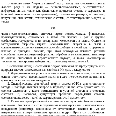
В качестве таких “черных ящиков” могут выступать сложные системы
любого рода и их модели — вещественно-полевые, энергетические,
информационные, такие как физические процессы сложного характера и
большой интенсивности (экстремальные), химические реакции, организмы,
популяции, экосистемы, технические системы, соответствующие модели, а
также
159
человеческо-деятельностные системы, вроде экономических, финансовых,
производственных, социальных, а также сам человек и разные группы,
сообщества, государства и их ассоциации, человечество в целом. Овладение
методологией “черного ящика” исключительно актуально в связи с
современным состоянием взаимоотношений сообществ людей друг с другом, а ,
главное, с природой. Конечно, при этом необходимо накопить разными
способами часто огромную информацию, обработать ее эффективно, например,
на основе статистики и вероятностного подхода, а также компьютерной
технологии и построения кибернетико - информационных моделей.
Системный метод и системный подход вытекают из предыдущего и из
природы систем, системности как свойства. Их суть в следующем:
1.
Фундаментальная роль системного метода состоит в том, что на его
основе достигается продвижение науки и всего человеческого познания к
единству, целостному мировидению.
2.
Специфическим для общей теории систем (ОТС), для системного
метода и подхода является вопрос о порождении свойства целостности из
свойств элементов, а также компонентов и уровней строения в сложных
системах. И, наоборот, существует проблема порождения свойств
составляющих целое частей из характеристик этой целостности.
3.
Источник преобразований системы или ее функций обычно лежит в
ней самой. Это связано с ее внутренними противоречиями и направленным
поведением (например, зависящим от естественных законов и ими же
направляемым, алгоритмическим, целевым и др.). При этом особенность