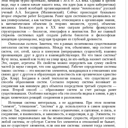
этой теории бурно протекало, начиная с 50-х гг. XX века. Однако в зрелом
виде, еще в самом начале нашего века, эти идеи (как и идеи кибернетики)
изложил в своей всеобщей организационной науке “
тектологии
” русский
ученый А.А. Богданов (Малиновский). Сейчас происходит буквально
второе открытие работ Богданова. Ранее идеи системности развивались не
как универсальные, а как частные идеи, относящиеся к организации знания,
к математическим объектам (в теориях множеств, групп), объектам
механики. Большую роль в XX веке сыграли работы французских
структуралистов — биологов, этнографов и лингвистов. Все же главный
стержень системных идей создали работы биологов и философская
концепция
органицизма
, ведущая традицию из глубокой древности.
Онтология систем
. Заметим, что в рамках позитивизма существование
онтологии систем оспаривалось. Между тем, объективно, мир состоит из
систем, сот, сетей, хаоса и пленумов (непрерывных сущностей), взаимно
проникающих друг в друга и взаимодействующих. Но что такое система?
Кучу песка, камней или толпу на улице вряд ли кто-нибудь назовет системой.
Это, скорее, агрегаты. Их свойства можно определить как сумму свойств
частей (в науке говорят, что они аддитивны). Рабочее определение системы
таково: система
—
это множество элементов, находящихся в отношениях или
связях друг с другом и образующих целостность или органическое единств
о
(Дж. Клир). Богданов в своей тектологии показал, что существуют два
способа образования систем. Согласно первому система возникает из
соединения как минимум двух объектов посредством третьей сущности —
связи
. Второй способ — образование систем за счет распада ранее
существовавших. Особенно наглядно оба эти способа видны в химии, в двух
видах химических реакций: соединения и разложения.
Истинная система интегральна, а не аддитивна. При этом понятия
“элемент”, “отношение”, “система” и др. используются в самом широком
смысле. Так, отношение — это и некое ограничение, и сцепление, и связь, и
соединение, и взаимосвязь, и зависимость, и корреляция, и др. Элементы, то
есть некие первоначально как бы независимые сущности, образуют основу
любой системы, ее субстрат. Систем без элементов и отношений не бывает,
как не существует элементов, если они вне системы: элемент тогда элемент,