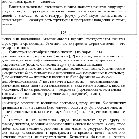
если он часть целого — системы.
Важными понятиями системного анализа являются понятия
структуры
и
организации
. Структурой называют чаще всего строение отношений и
связей в системе, ее архитектуру, форму, устойчивую композицию, а
организацией — совокупность структуры и программы поведения системы,
меняю-
157
щейся или постоянной. Многие авторы нередко отождествляют понятия
структуры и организации. Заметим, что внутренняя форма системы — это
ее каркас и опора.
Существует многообразие видов систем: 1) по форме — это
централистские и ацентрические (звездные); 2) по природе — материальные и
идеальные, включая информационные; биокосные и живые; природные и
искусственные (вроде технических и др.); 3) по видам движения —
вещественные и полевые, в том числе физические, химические, биологические
и социальные; 4) по взаимосвязи с окружением — изолированные и открытые;
5) по активности — активные и пассивные; 6) по функциям — моно- и
многофункциональные; 7) по структуре и количеству — неорганизованные
(хаотичные, вроде газов) и организованные, а также малые и большие, простые
и сложные; 8) по направленности — нецелевые (подчиненные естественным
законам или инвариантам, вроде минералов, жидкостей, планет;
алгоритмические
и
имеющие естественно возникшие программы, вроде машин, биологических
организмов и т.п.) и целевые (как человек и общество); 8) по обусловленнсти
— вероятностные (связанные со случайностью) и жестко детерминированые;
и
др.
Система и её актуальная среда противостоят друг другу и
взаимодействуют, абсолютно изолированных систем не бывает. В силу этого
любая система внешне ограничена, в том числе по ресурсам. Кроме того,
она всегда локализована в пространстве и времени, имеет четкие или
нечеткие границы жизнедеятельности. Бесконечно больших и вечных