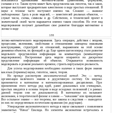
описываются одинаковыми математическими уравнениями, формулами,
схемами и т.п. Таким путем может быть представлена как гипотеза, так и закон,
которые выступают предварительно качественно в виде простых отношений. В
науке и технике часто поступают именно так. Сложнее —
знаковое
моделирование.
Здесь в роли моделей, — заместителей реальных объектов, —
служат числа, схемы, символы и др. Собственно, и технический проект в
значительной своей части выражается именно таким способом. Но этот вид
моделирования получает дальнейшее свое развитие благодаря математике и
логике в виде
155
логико-математического моделирования. Здесь операции, действия с вещами,
процессами, явлениями, свойствами и отношениями замещены знаковыми
конструкциями, структурой их отношений, выражением на этой основе
динамики объектов, их функций и др. Еще одним шагом вперед стало развитие
модельного представления информации на компьютерах (компьютерное
моделирование). Построенные здесь модели опираются на дискретное
представление информации об объектах. Открывается возможность
моделировать в режиме реального времени, строить виртуальную реальность.
Для успеха моделирования необходимо наличие и таких форм знания
как язык (термины) науки, гипотеза, закон, теория.
Но прежде рассмотрим
аксиоматический метод
. Это — метод
организации наличного знания в дедуктивную систему. Он широко
применяется в математике и математизированных дисциплинах. При
применении этого метода ряд идей, ранее доказанных или очевидных,
простых вводится в основы теории в виде исходных положений ( в рамках
данной теории они не доказываются). В математике их называют
аксиомами, в теоретической физике и химии — “началами” или принципами.
Все остальное знание — все теоремы, все законы и следствия — выводятся
из них по определенным логическим правилам (по дедукции).
Утверждение аксиоматического метода в науке связывают с появлением
знаменитых “Начал” Евклида. Но элементы аксиоматики встречались и