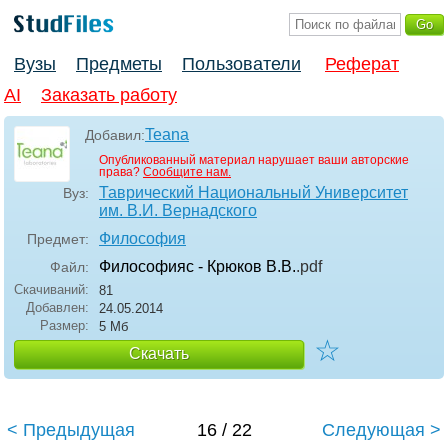
Вузы
Предметы
Пользователи
Реферат
AI
Заказать работу
Teana
Добавил:
Опубликованный материал нарушает ваши авторские
права?
Сообщите нам.
Таврический Национальный Университет
Вуз:
им. В.И. Вернадского
Философия
Предмет:
Философияс - Крюков В.В.
.pdf
Файл:
Скачиваний:
81
Добавлен:
24.05.2014
Размер:
5 Мб
☆
Скачать
< Предыдущая
16 / 22
Следующая >